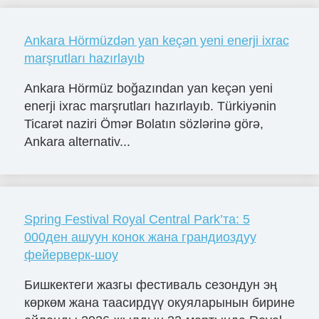
Ankara Hörmüzdən yan keçən yeni enerji ixrac
marşrutları hazırlayıb
Ankara Hörmüz boğazından yan keçən yeni
enerji ixrac marşrutları hazırlayıb. Türkiyənin
Ticarət naziri Ömər Bolatın sözlərinə görə,
Ankara alternativ...
Spring Festival Royal Central Park’та: 5
000ден ашуун конок жана грандиоздуу
фейерверк-шоу
Бишкектеги жазгы фестиваль сезондун эң
көркөм жана таасирдүү окуяларынын бирине