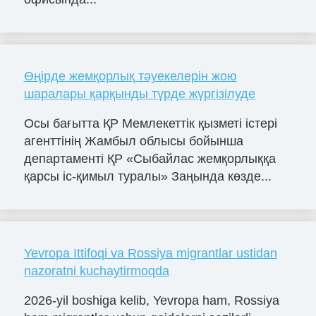
Өңірде жемқорлық тәуекелерін жою
шаралары қарқынды түрде жүргізілуде
Осы бағытта ҚР Мемлекеттік қызметі істері
агенттінің Жамбыл облысы бойынша
департаменті ҚР «Сыбайлас жемқорлыққа
қарсы іс-қимыл туралы» Заңында көзде...
Yevropa Ittifoqi va Rossiya migrantlar ustidan
nazoratni kuchaytirmoqda
2026-yil boshiga kelib, Yevropa ham, Rossiya