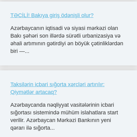
TƏCİLİ! Bakıya giriş ödənişli olur?
Azərbaycanın iqtisadi və siyasi mərkəzi olan
Bakı şəhəri son illərdə sürətli urbanizasiya və
əhali artımının gətirdiyi ən böyük çətinliklərdən
biri —...
Taksilərin icbari sığorta xərcləri artırılır:
Qiymətlər artacaq?
Azərbaycanda nəqliyyat vasitələrinin icbari
sığortası sistemində mühüm islahatlara start
verilir. Azərbaycan Mərkəzi Bankının yeni
qərarı ilə sığorta...