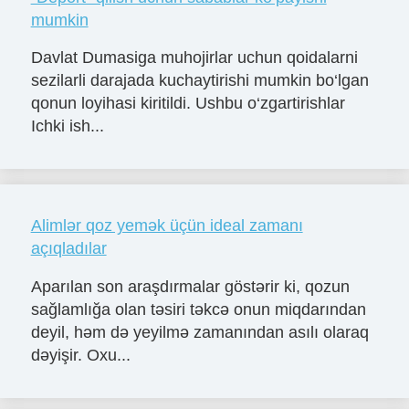
mumkin
Davlat Dumasiga muhojirlar uchun qoidalarni
sezilarli darajada kuchaytirishi mumkin bo‘lgan
qonun loyihasi kiritildi. Ushbu o‘zgartirishlar
Ichki ish...
Alimlər qoz yemək üçün ideal zamanı
açıqladılar
Aparılan son araşdırmalar göstərir ki, qozun
sağlamlığa olan təsiri təkcə onun miqdarından
deyil, həm də yeyilmə zamanından asılı olaraq
dəyişir. Oxu...