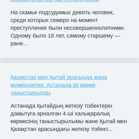
На скамье подсудимых девять человек,
среди которых семеро на момент
преступления были несовершеннолетними.
Одному было 18 лет, самому старшему —
ране...
Қазақстан мен Қытай арасында жаңа
мүмкіндіктер: Астанада ірі көрме
таныстырылды
Астанада Қытайдың жеткізу тізбектерін
дамытуға арналған 4-ші халықаралық
көрмесінің таныстырылымы және Қытай мен
Қазақстан арасындағы жеткізу тізбект...