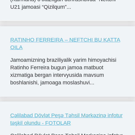
U21 jamoasi “Qizilqum”...
RATINHO FERREIRA – NEFTCHI BU KATTA
OILA
Jamoamizning braziliyalik yarim himoyachisi
Ratinho Ferreira bugun jamoa matbuot
xizmatiga bergan intervyusida mavsum
boshlanishi, jamoaga moslashuvi...
Cəlilabad Dövlət Peşə Təhsil Mərkəzinə infotur
təşkil olundu - FOTOLAR