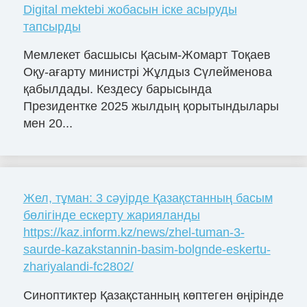
Digital mektebi жобасын іске асыруды
тапсырды
Мемлекет басшысы Қасым-Жомарт Тоқаев
Оқу-ағарту министрі Жұлдыз Сүлейменова
қабылдады. Кездесу барысында
Президентке 2025 жылдың қорытындылары
мен 20...
Жел, тұман: 3 сәуірде Қазақстанның басым
бөлігінде ескерту жарияланды
https://kaz.inform.kz/news/zhel-tuman-3-
saurde-kazakstannin-basim-bolgnde-eskertu-
zhariyalandi-fc2802/
Синоптиктер Қазақстанның көптеген өңірінде