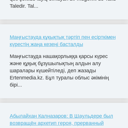
Taledir. Tal...
Маңғыстауда құқықтық тәртіп пен есірткімен
күрестің жаңа кезеңі басталды
Маңғыстауда нашақорлыққа қарсы күрес
және құқық бұзушылықтың алдын алу
шаралары күшейтіледі, деп жазады
Ertenmedia.kz. Бұл туралы облыс әкімінің
бірі...
Абылайхан Калназаров: В Шаульдере был
возвращён архетип героя, прерванный