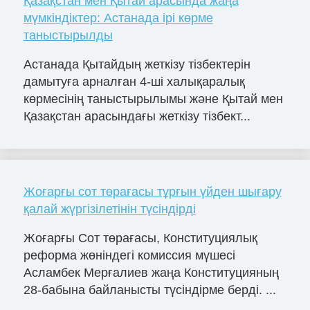
Қазақстан мен Қытай арасында жаңа
мүмкіндіктер: Астанада ірі көрме
таныстырылды
Астанада Қытайдың жеткізу тізбектерін
дамытуға арналған 4-ші халықаралық
көрмесінің таныстырылымы және Қытай мен
Қазақстан арасындағы жеткізу тізбект...
Жоғарғы сот төрағасы тұрғын үйден шығару
қалай жүргізілетінін түсіндірді
Жоғарғы Сот төрағасы, Конституциялық
реформа жөніндегі комиссия мүшесі
Асламбек Мерғалиев жаңа Конституцияның
28-бабына байланысты түсіндірме берді. ...