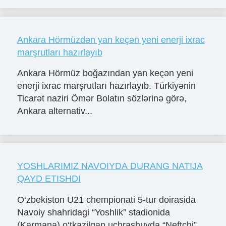
Ankara Hörmüzdən yan keçən yeni enerji ixrac
marşrutları hazırlayıb
Ankara Hörmüz boğazından yan keçən yeni
enerji ixrac marşrutları hazırlayıb. Türkiyənin
Ticarət naziri Ömər Bolatın sözlərinə görə,
Ankara alternativ...
YOSHLARIMIZ NAVOIYDA DURANG NATIJA
QAYD ETISHDI
O‘zbekiston U21 chempionati 5-tur doirasida
Navoiy shahridagi “Yoshlik” stadionida
(Karmana) o‘tkazilgan uchrashuvda “Neftchi”