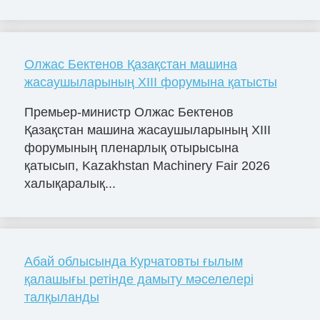
Олжас Бектенов Қазақстан машина
жасаушыларының XIII форумына қатысты
Премьер-министр Олжас Бектенов
Қазақстан машина жасаушыларының XIII
форумының пленарлық отырысына
қатысып, Kazakhstan Machinery Fair 2026
халықаралық...
Абай облысында Курчатовты ғылым
қалашығы ретінде дамыту мәселелері
талқыланды