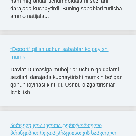
ham migrantlar uchun qoidalarni sezilarli
darajada kuchaytirdi. Buning sabablari turlicha,
ammo natijala...
“Deport” qilish uchun sabablar ko‘payishi
mumkin
Davlat Dumasiga muhojirlar uchun qoidalarni
sezilarli darajada kuchaytirishi mumkin bo‘lgan
qonun loyihasi kiritildi. Ushbu o‘zgartirishlar
Ichki ish...
პირველკლასელთა ტერიტორიული
პრინციპით რეგისტრაციისთვის სასკოლო