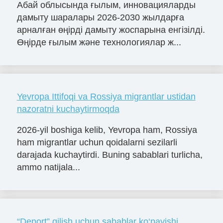
Абай облысында ғылым, инновацияларды
дамыту шаралары 2026-2030 жылдарға
арналған өңірді дамыту жоспарына енгізілді.
Өңірде ғылым және технологиялар ж...
Yevropa Ittifoqi va Rossiya migrantlar ustidan
nazoratni kuchaytirmoqda
2026-yil boshiga kelib, Yevropa ham, Rossiya
ham migrantlar uchun qoidalarni sezilarli
darajada kuchaytirdi. Buning sabablari turlicha,
ammo natijala...
“Deport” qilish uchun sabablar ko‘payishi