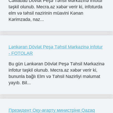
Cəlilabad Dövlət Peşə Təhsil Mərkəzinə infotur
təşkil olunub. Mecra.az xəbər verir ki, infoturda
elm və təhsil nazirinin müavini Kənan
Kərimzadə, naz...
Lənkəran Dövlət Peşə Təhsil Mərkəzinə infotur
- FOTOLAR
Bu gün Lənkəran Dövlət Peşə Təhsil Mərkəzinə
infotur təşkil olunub. Mecra.az xəbər verir ki,
bununla bağlı Elm və Təhsil Nazirliyi məlumat
yayıb. Bil...
Президент Оқу-ағарту министріне Qazaq