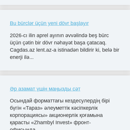
Bu bürclər üçün yeni dövr başlayır
2026-cı ilin aprel ayının əvvəlində beş bürc
üçün çətin bir dövr nəhayət başa çatacaq.
Cagdas.az lent.az-a istinadən bildirir ki, belə bir
enerji ilə...
Әр азамат үшін маңызды сәт
Осындай форматтағы кездесулердің бірі
бүгін «Тараз» әлеуметтік кәсіпкерлік
корпорациясы» акционерлік қоғамына
қарасты «Zhambyl Invest» фронт-
офисында...