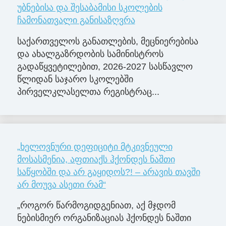
უბნებისა და შესაბამისი სკოლების
ჩამონათვალი განისაზღვრა
საქართველოს განათლების, მეცნიერებისა
და ახალგაზრდობის სამინისტროს
გადაწყვეტილებით, 2026-2027 სასწავლო
წლიდან საჯარო სკოლებში
პირველკლასელთა რეგისტრაც...
„ხელოვნური დეფიციტი მტკივნეული
მოსასმენია, აფთიაქს ჰქონდეს ნაშთი
საწყობში და არ გაყიდოს?! – არავის თავში
არ მოუვა ასეთი რამ“
„როგორ წარმოგიდგენიათ, აქ მჯდომ
ნებისმიერ ორგანიზაციას ჰქონდეს ნაშთი