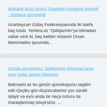
Mükafat üçün özünü Stadnikin məşqçisi etmişdi
- İstefaya göndərildi
Azərbaycan Güləş Federasiyasında iki istefa
baş tutub. Yeniera.az “Qafqazinfo”ya istinadən
xəbər verir ki, baş katibin müavini Orxan
Məmmədov qurumda...
Günün qoroskopu: Gəlirlərinizi artırmaq üçün
yeni yollar axtara bilərsiniz
Bakıvaxtı.az bu günün qoroskopunu təqdim
edir:QoçBu gün düşüncələriniz çox sürətli
işləyir və eyni anda bir neçə mövzu ilə
maraqlanmaq istəyirsiniz. ...