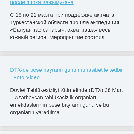
после эпохи Кажымукана
С 18 по 21 марта при поддержке акимата
Туркестанской области прошла экспедиция
«Балуан тас сапары», охватившая весь
южный регион. Мероприятие состоял...
DTX-də peşə bayramı günü münasibətilə tədbir
- Foto-Video
Dövlət Təhlükəsizliyi Xidmətində (DTX) 28 Mart
– Azərbaycan təhlükəsizlik orqanları
əməkdaşlarının peşə bayramı günü və bu
orqanların yaradılma...