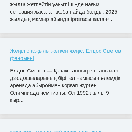
жылға жетпейтін уақыт ішінде нағыз
сенсация жасаған жоба пайда болды. 2025
жылдың мамыр айында іргетасы қаланғ...
Жеңіліс арқылы жеткен жеңіс: Елдос Сметов
феномені
Елдос Сметов — Қазақстанның ең танымал
дзюдошыларының бірі, ел намысын әлемдік
аренада абыроймен қорғап жүрген
Олимпиада чемпионы. Ол 1992 жылы 9
қыр...