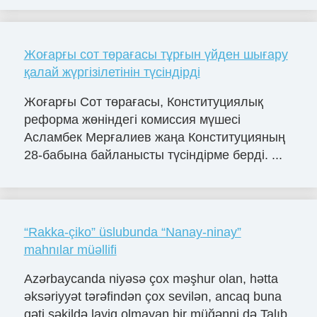
Жоғарғы сот төрағасы тұрғын үйден шығару
қалай жүргізілетінін түсіндірді
Жоғарғы Сот төрағасы, Конституциялық
реформа жөніндегі комиссия мүшесі
Асламбек Мерғалиев жаңа Конституцияның
28-бабына байланысты түсіндірме берді. ...
“Rakka-çiko” üslubunda “Nanay-ninay”
mahnılar müəllifi
Azərbaycanda niyəsə çox məşhur olan, hətta
əksəriyyət tərəfindən çox sevilən, ancaq buna
qəti şəkildə layiq olmayan bir müğənni də Talıb