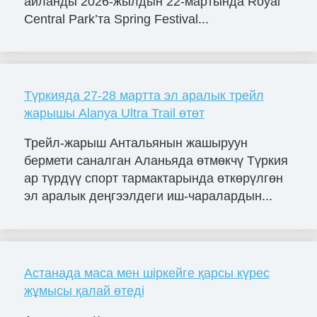
айланды 2026-жылдын 22-мартында Royal
Central Park’та Spring Festival...
Түркияда 27-28 мартта эл аралык трейл
жарышы Alanya Ultra Trail өтөт
Трейл-жарыш Антальянын жашыруун
бермети саналган Аланьяда өтмөкчү Түркия
ар түрдүү спорт тармактарында өткөрүлгөн
эл аралык деңгээлдеги иш-чаралардын...
Астанада маса мен шіркейге қарсы күрес
жұмысы қалай өтеді