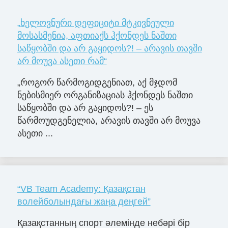
„ხელოვნური დეფიციტი მტკივნეული
მოსასმენია, აფთიაქს ჰქონდეს ნაშთი
საწყობში და არ გაყიდოს?! – არავის თავში
არ მოუვა ასეთი რამ“
„როგორ წარმოგიდგენიათ, აქ მჯდომ
ნებისმიერ ორგანიზაციას ჰქონდეს ნაშთი
საწყობში და არ გაყიდოს?! – ეს
წარმოუდგენელია, არავის თავში არ მოუვა
ასეთი ...
“VB Team Academy: Қазақстан
волейболындағы жаңа деңгей”
Қазақстанның спорт әлемінде небәрі бір