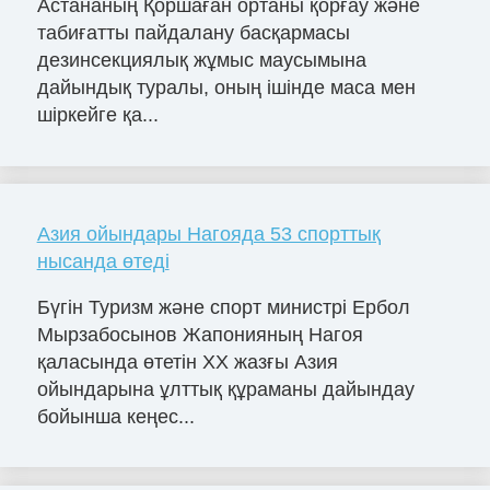
Астананың Қоршаған ортаны қорғау және
табиғатты пайдалану басқармасы
дезинсекциялық жұмыс маусымына
дайындық туралы, оның ішінде маса мен
шіркейге қа...
Азия ойындары Нагояда 53 спорттық
нысанда өтеді
Бүгін Туризм және спорт министрі Ербол
Мырзабосынов Жапонияның Нагоя
қаласында өтетін XX жазғы Азия
ойындарына ұлттық құраманы дайындау
бойынша кеңес...