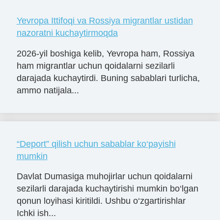
Yevropa Ittifoqi va Rossiya migrantlar ustidan
nazoratni kuchaytirmoqda
2026-yil boshiga kelib, Yevropa ham, Rossiya
ham migrantlar uchun qoidalarni sezilarli
darajada kuchaytirdi. Buning sabablari turlicha,
ammo natijala...
“Deport” qilish uchun sabablar ko‘payishi
mumkin
Davlat Dumasiga muhojirlar uchun qoidalarni
sezilarli darajada kuchaytirishi mumkin bo‘lgan
qonun loyihasi kiritildi. Ushbu o‘zgartirishlar
Ichki ish...