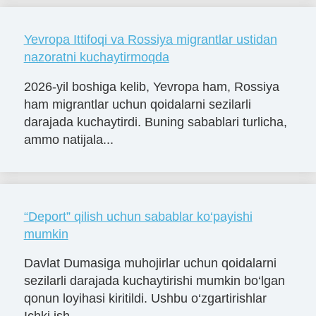
Yevropa Ittifoqi va Rossiya migrantlar ustidan
nazoratni kuchaytirmoqda
2026-yil boshiga kelib, Yevropa ham, Rossiya
ham migrantlar uchun qoidalarni sezilarli
darajada kuchaytirdi. Buning sabablari turlicha,
ammo natijala...
“Deport” qilish uchun sabablar ko‘payishi
mumkin
Davlat Dumasiga muhojirlar uchun qoidalarni
sezilarli darajada kuchaytirishi mumkin bo‘lgan
qonun loyihasi kiritildi. Ushbu o‘zgartirishlar