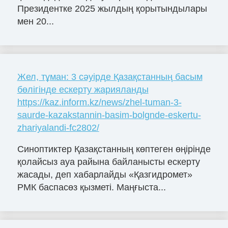
Президентке 2025 жылдың қорытындылары
мен 20...
Жел, тұман: 3 сәуірде Қазақстанның басым
бөлігінде ескерту жарияланды
https://kaz.inform.kz/news/zhel-tuman-3-
saurde-kazakstannin-basim-bolgnde-eskertu-
zhariyalandi-fc2802/
Синоптиктер Қазақстанның көптеген өңірінде
қолайсыз ауа райына байланысты ескерту
жасады, деп хабарлайды «Қазгидромет»
РМК баспасөз қызметі. Маңғыста...