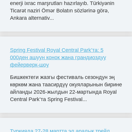
enerji ixrac marşrutları hazırlayıb. Türkiyənin
Ticarət naziri Ömər Bolatın sözlərinə görə,
Ankara alternativ...
Spring Festival Royal Central Park’та: 5
000ден ашуун конок жана грандиоздуу
фейерверк-шоу
Бишкектеги жазгы фестиваль сезондун эң
көркөм жана таасирдүү окуяларынын бирине
айланды 2026-жылдын 22-мартында Royal
Central Park’та Spring Festival...
Түркияда 27-28 мартта эл аралык трейл