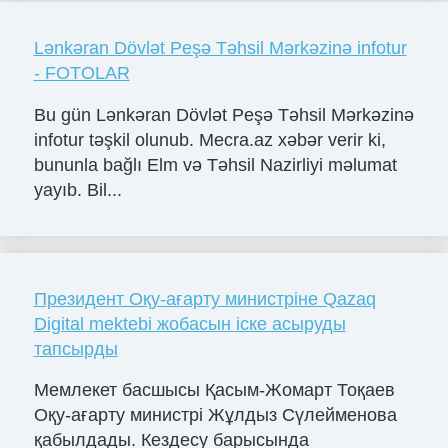
Lənkəran Dövlət Peşə Təhsil Mərkəzinə infotur
- FOTOLAR
Bu gün Lənkəran Dövlət Peşə Təhsil Mərkəzinə
infotur təşkil olunub. Mecra.az xəbər verir ki,
bununla bağlı Elm və Təhsil Nazirliyi məlumat
yayıb. Bil...
Президент Оқу-ағарту министріне Qazaq
Digital mektebi жобасын іске асыруды
тапсырды
Мемлекет басшысы Қасым-Жомарт Тоқаев
Оқу-ағарту министрі Жұлдыз Сүлейменова
қабылдады. Кездесу барысында