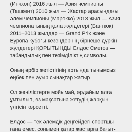
(Инчхон) 2016 жыл — Азия чемпионы
(Ташкент) 2010 жыл — Жастар арасындағы
әлем чемпионы (Марокко) 2013 жыл — Азия
чемпионатының қола жүлдегері (Бангкок)
2011–2013 жылдар — Grand Prix және
Еуропа кубогы кезеңдерінің бірнеше дүркін
жүлдегері ҚОРЫТЫНДЫ Елдос Сметов —
табандылық пен төзімділіктің символы.
Оның әрбір жетістігінің артында тынымсыз
еңбек пен ауыр сынақтар жатыр.
Ол жеңілістерге мойымай, әрдайым алға
ұмтылып, өз мақсатына жетудің жарқын
үлгісін көрсетті.
Елдос — тек әлемдік деңгейдегі спортшы
ғана емес, сонымен қатар жастарға бағыт-