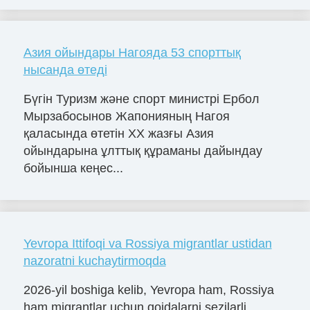
Азия ойындары Нагояда 53 спорттық
нысанда өтеді
Бүгін Туризм және спорт министрі Ербол
Мырзабосынов Жапонияның Нагоя
қаласында өтетін XX жазғы Азия
ойындарына ұлттық құраманы дайындау
бойынша кеңес...
Yevropa Ittifoqi va Rossiya migrantlar ustidan
nazoratni kuchaytirmoqda
2026-yil boshiga kelib, Yevropa ham, Rossiya
ham migrantlar uchun qoidalarni sezilarli