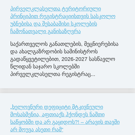
პირველკლასელთა ტერიტორიული
პრინციპით რეგისტრაციისთვის სასკოლო
უბნებისა და შესაბამისი სკოლების
ჩამონათვალი განისაზღვრა
საქართველოს განათლების, მეცნიერებისა
და ახალგაზრდობის სამინისტროს
გადაწყვეტილებით, 2026-2027 სასწავლო
წლიდან საჯარო სკოლებში
პირველკლასელთა რეგისტრაც...
„ხელოვნური დეფიციტი მტკივნეული
მოსასმენია, აფთიაქს ჰქონდეს ნაშთი
საწყობში და არ გაყიდოს?! – არავის თავში
არ მოუვა ასეთი რამ“