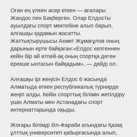
Оған ең үлкен әсер еткен — ағалары
Жандос пен Бақберген. Олар Елдосты
ауылдағы спорт мектебіне алып барып,
алғашқы қадамын жасатты.
Жаттықтырушысы Ахмет Жұмағұлов оның
дарынын ерте байқаған:«Елдос келгеннен
кейін бір ай өтпей-ақ оның спортқа деген
ерекше ынтасын байқадым», — дейді ол.
Алғашқы ірі жеңісін Елдос 6 жасында
Алматыда өткен республикалық турнирде
жеңіп алды. Кейін спорттық білімін жетілдіру
үшін Алматы мен Астанадағы спорт
интернаттарында оқыды.
Жоғары білімді Әл-Фараби атындағы Қазақ
ұлттық университеті қабырғасында алып,