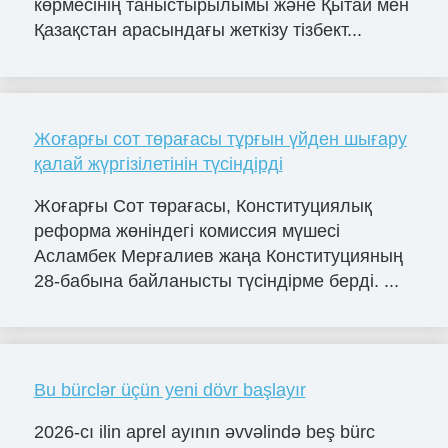
көрмесінің таныстырылымы және Қытай мен
Қазақстан арасындағы жеткізу тізбект...
Жоғарғы сот төрағасы тұрғын үйден шығару
қалай жүргізілетінін түсіндірді
Жоғарғы Сот төрағасы, Конституциялық
реформа жөніндегі комиссия мүшесі
Асламбек Мерғалиев жаңа Конституцияның
28-бабына байланысты түсіндірме берді. ...
Bu bürclər üçün yeni dövr başlayır
2026-cı ilin aprel ayının əvvəlində beş bürc