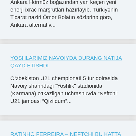
Ankara Hörmüz boğazından yan keçən yeni
enerji ixrac marşrutları hazırlayıb. Türkiyənin
Ticarət naziri Ömər Bolatın sözlərinə görə,
Ankara alternativ...
YOSHLARIMIZ NAVOIYDA DURANG NATIJA
QAYD ETISHDI
O‘zbekiston U21 chempionati 5-tur doirasida
Navoiy shahridagi “Yoshlik” stadionida
(Karmana) o‘tkazilgan uchrashuvda “Neftchi”
U21 jamoasi “Qizilqum”...
RATINHO FERREIRA – NEFTCHI BU KATTA