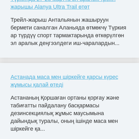
жарышы Alanya Ultra Trail өтөт
Трейл-жарыш Антальянын жашыруун
бермети саналган Аланьяда өтмөкчү Түркия
ар түрдүү спорт тармактарында өткөрүлгөн
эл аралык деңгээлдеги иш-чаралардын...
Астанада маса мен шіркейге қарсы күрес
жұмысы қалай өтеді
Астананың Қоршаған ортаны қорғау және
табиғатты пайдалану басқармасы
дезинсекциялық жұмыс маусымына
дайындық туралы, оның ішінде маса мен
шіркейге қа...