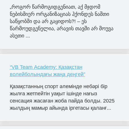
„როგორ წარმოგიდგენიათ, აქ მჯდომ
ნებისმიერ ორგანიზაციას ჰქონდეს ნაშთი
საწყობში და არ გაყიდოს?! – ეს
წარმოუდგენელია, არავის თავში არ მოუვა
ასეთი ...
“VB Team Academy: Қазақстан
волейболындағы жаңа деңгей”
Қазақстанның спорт әлемінде небәрі бір
жылға жетпейтін уақыт ішінде нағыз
сенсация жасаған жоба пайда болды. 2025
жылдың мамыр айында іргетасы қаланғ...