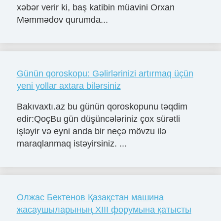
xəbər verir ki, baş katibin müavini Orxan
Məmmədov qurumda...
Günün qoroskopu: Gəlirlərinizi artırmaq üçün
yeni yollar axtara bilərsiniz
Bakıvaxtı.az bu günün qoroskopunu təqdim
edir:QoçBu gün düşüncələriniz çox sürətli
işləyir və eyni anda bir neçə mövzu ilə
maraqlanmaq istəyirsiniz. ...
Олжас Бектенов Қазақстан машина
жасаушыларының XIII форумына қатысты