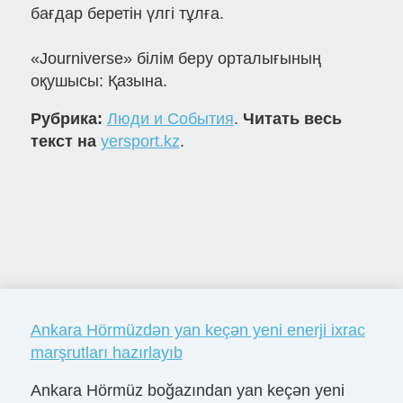
бағдар беретін үлгі тұлға.
«Journiverse» білім беру орталығының
оқушысы: Қазына.
Рубрика:
Люди и События
.
Читать весь
текст на
yersport.kz
.
Ankara Hörmüzdən yan keçən yeni enerji ixrac
marşrutları hazırlayıb
Ankara Hörmüz boğazından yan keçən yeni