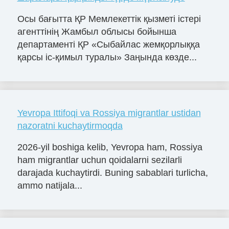
Осы бағытта ҚР Мемлекеттік қызметі істері
агенттінің Жамбыл облысы бойынша
департаменті ҚР «Сыбайлас жемқорлыққа
қарсы іс-қимыл туралы» Заңында көзде...
Yevropa Ittifoqi va Rossiya migrantlar ustidan
nazoratni kuchaytirmoqda
2026-yil boshiga kelib, Yevropa ham, Rossiya
ham migrantlar uchun qoidalarni sezilarli
darajada kuchaytirdi. Buning sabablari turlicha,
ammo natijala...