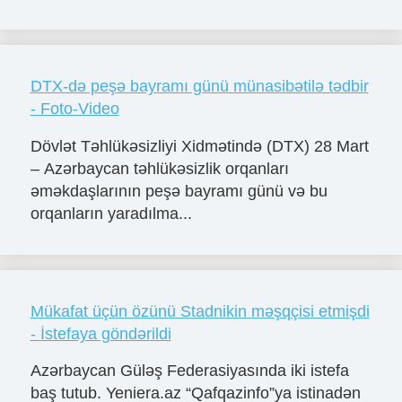
DTX-də peşə bayramı günü münasibətilə tədbir
- Foto-Video
Dövlət Təhlükəsizliyi Xidmətində (DTX) 28 Mart
– Azərbaycan təhlükəsizlik orqanları
əməkdaşlarının peşə bayramı günü və bu
orqanların yaradılma...
Mükafat üçün özünü Stadnikin məşqçisi etmişdi
- İstefaya göndərildi
Azərbaycan Güləş Federasiyasında iki istefa
baş tutub. Yeniera.az “Qafqazinfo”ya istinadən