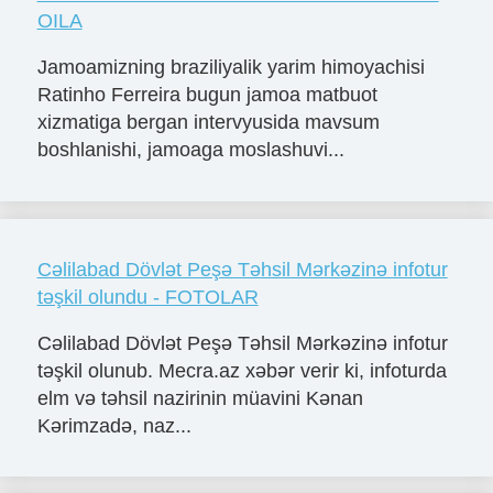
OILA
Jamoamizning braziliyalik yarim himoyachisi
Ratinho Ferreira bugun jamoa matbuot
xizmatiga bergan intervyusida mavsum
boshlanishi, jamoaga moslashuvi...
Cəlilabad Dövlət Peşə Təhsil Mərkəzinə infotur
təşkil olundu - FOTOLAR
Cəlilabad Dövlət Peşə Təhsil Mərkəzinə infotur
təşkil olunub. Mecra.az xəbər verir ki, infoturda
elm və təhsil nazirinin müavini Kənan
Kərimzadə, naz...