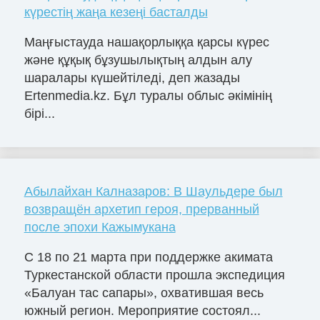
күрестің жаңа кезеңі басталды
Маңғыстауда нашақорлыққа қарсы күрес
және құқық бұзушылықтың алдын алу
шаралары күшейтіледі, деп жазады
Ertenmedia.kz. Бұл туралы облыс әкімінің
бірі...
Абылайхан Калназаров: В Шаульдере был
возвращён архетип героя, прерванный
после эпохи Кажымукана
С 18 по 21 марта при поддержке акимата
Туркестанской области прошла экспедиция
«Балуан тас сапары», охватившая весь
южный регион. Мероприятие состоял...