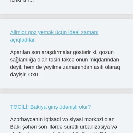
Ichki ish...
Alimlər qoz yemək üçün ideal zamanı
açıqladılar
Aparılan son araşdırmalar göstərir ki, qozun
sağlamlığa olan təsiri təkcə onun miqdarından
deyil, həm də yeyilmə zamanından asılı olaraq
dəyişir. Oxu...
TƏCİLİ! Bakıya giriş ödənişli olur?
Azərbaycanın iqtisadi və siyasi mərkəzi olan
Bakı şəhəri son illərdə sürətli urbanizasiya və