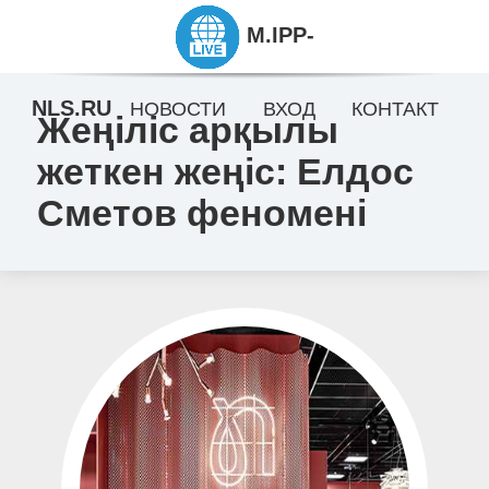
M.IPP-
NLS.RU
НОВОСТИ
ВХОД
КОНТАКТ
Жеңіліс арқылы
жеткен жеңіс: Елдос
Сметов феномені