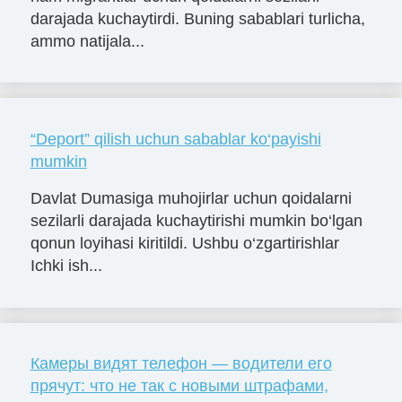
darajada kuchaytirdi. Buning sabablari turlicha,
ammo natijala...
“Deport” qilish uchun sabablar ko‘payishi
mumkin
Davlat Dumasiga muhojirlar uchun qoidalarni
sezilarli darajada kuchaytirishi mumkin bo‘lgan
qonun loyihasi kiritildi. Ushbu o‘zgartirishlar
Ichki ish...
Камеры видят телефон — водители его
прячут: что не так с новыми штрафами,