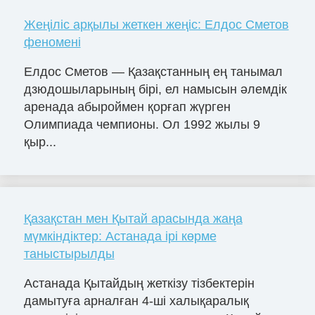
Жеңіліс арқылы жеткен жеңіс: Елдос Сметов
феномені
Елдос Сметов — Қазақстанның ең танымал
дзюдошыларының бірі, ел намысын әлемдік
аренада абыроймен қорғап жүрген
Олимпиада чемпионы. Ол 1992 жылы 9
қыр...
Қазақстан мен Қытай арасында жаңа
мүмкіндіктер: Астанада ірі көрме
таныстырылды
Астанада Қытайдың жеткізу тізбектерін
дамытуға арналған 4-ші халықаралық