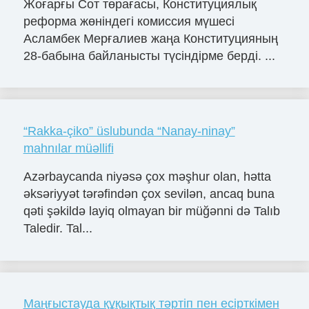
Жоғарғы Сот төрағасы, Конституциялық
реформа жөніндегі комиссия мүшесі
Асламбек Мерғалиев жаңа Конституцияның
28-бабына байланысты түсіндірме берді. ...
“Rakka-çiko” üslubunda “Nanay-ninay”
mahnılar müəllifi
Azərbaycanda niyəsə çox məşhur olan, hətta
əksəriyyət tərəfindən çox sevilən, ancaq buna
qəti şəkildə layiq olmayan bir müğənni də Talıb
Taledir. Tal...
Маңғыстауда құқықтық тәртіп пен есірткімен