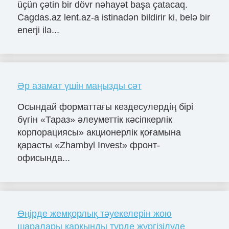
üçün çətin bir dövr nəhayət başa çatacaq.
Cagdas.az lent.az-a istinadən bildirir ki, belə bir
enerji ilə...
Әр азамат үшін маңызды сәт
Осындай форматтағы кездесулердің бірі
бүгін «Тараз» әлеуметтік кәсіпкерлік
корпорациясы» акционерлік қоғамына
қарасты «Zhambyl Invest» фронт-
офисында...
Өңірде жемқорлық тәуекелерін жою
шаралары қарқынды түрде жүргізілуде