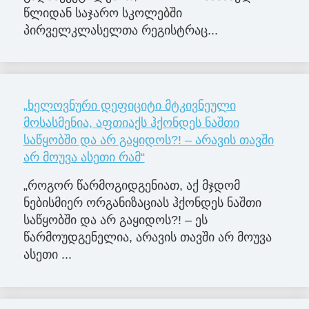
წლიდან საჯარო სკოლებში
პირველკლასელთა რეგისტრაც...
„ხელოვნური დეფიციტი მტკივნეული
მოსასმენია, აფთიაქს ჰქონდეს ნაშთი
საწყობში და არ გაყიდოს?! – არავის თავში
არ მოუვა ასეთი რამ“
„როგორ წარმოგიდგენიათ, აქ მჯდომ
ნებისმიერ ორგანიზაციას ჰქონდეს ნაშთი
საწყობში და არ გაყიდოს?! – ეს
წარმოუდგენელია, არავის თავში არ მოუვა
ასეთი ...