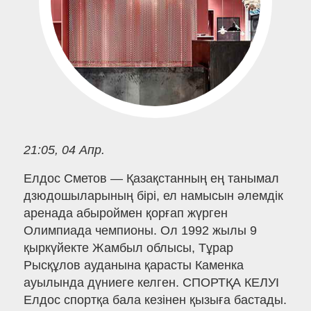
21:05, 04 Апр.
Елдос Сметов — Қазақстанның ең танымал
дзюдошыларының бірі, ел намысын әлемдік
аренада абыроймен қорғап жүрген
Олимпиада чемпионы. Ол 1992 жылы 9
қыркүйекте Жамбыл облысы, Тұрар
Рысқұлов ауданына қарасты Каменка
ауылында дүниеге келген. СПОРТҚА КЕЛУІ
Елдос спортқа бала кезінен қызыға бастады.