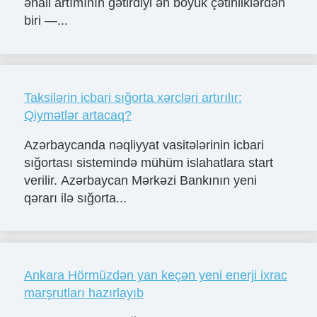
əhali artımının gətirdiyi ən böyük çətinliklərdən
biri —...
Taksilərin icbari sığorta xərcləri artırılır:
Qiymətlər artacaq?
Azərbaycanda nəqliyyat vasitələrinin icbari
sığortası sistemində mühüm islahatlara start
verilir. Azərbaycan Mərkəzi Bankının yeni
qərarı ilə sığorta...
Ankara Hörmüzdən yan keçən yeni enerji ixrac
marşrutları hazırlayıb