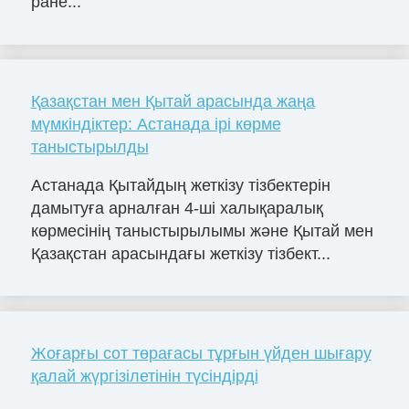
ране...
Қазақстан мен Қытай арасында жаңа
мүмкіндіктер: Астанада ірі көрме
таныстырылды
Астанада Қытайдың жеткізу тізбектерін
дамытуға арналған 4-ші халықаралық
көрмесінің таныстырылымы және Қытай мен
Қазақстан арасындағы жеткізу тізбект...
Жоғарғы сот төрағасы тұрғын үйден шығару
қалай жүргізілетінін түсіндірді