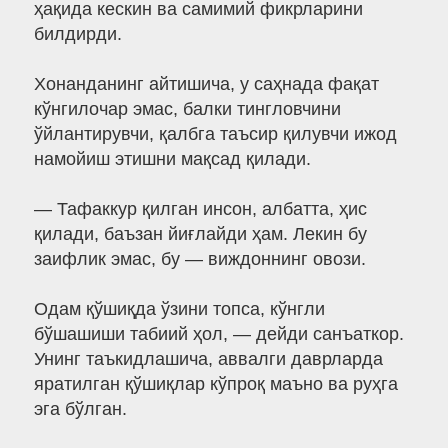
ҳақида кескин ва самимий фикрларини
билдирди.
Хонанданинг айтишича, у саҳнада фақат
кўнгилочар эмас, балки тингловчини
ўйлантирувчи, қалбга таъсир қилувчи ижод
намойиш этишни мақсад қилади.
— Тафаккур қилган инсон, албатта, ҳис
қилади, баъзан йиғлайди ҳам. Лекин бу
заифлик эмас, бу — виждоннинг овози.
Одам қўшиқда ўзини топса, кўнгли
бўшашиши табиий ҳол, — дейди санъаткор.
Унинг таъкидлашича, аввалги даврларда
яратилган қўшиқлар кўпроқ маъно ва руҳга
эга бўлган.