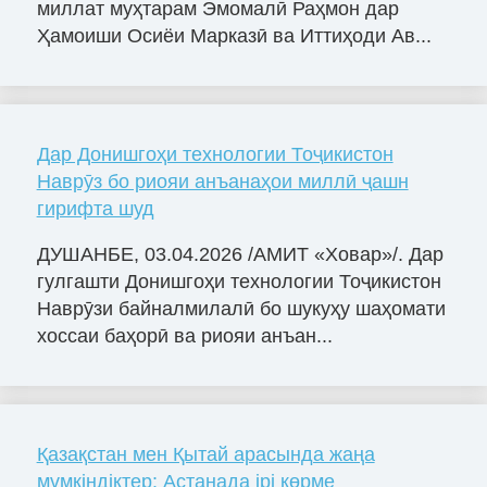
миллат муҳтарам Эмомалӣ Раҳмон дар
Ҳамоиши Осиёи Марказӣ ва Иттиҳоди Ав...
Дар Донишгоҳи технологии Тоҷикистон
Наврӯз бо риояи анъанаҳои миллӣ ҷашн
гирифта шуд
ДУШАНБЕ, 03.04.2026 /АМИТ «Ховар»/. Дар
гулгашти Донишгоҳи технологии Тоҷикистон
Наврӯзи байналмилалӣ бо шукуҳу шаҳомати
хоссаи баҳорӣ ва риояи анъан...
Қазақстан мен Қытай арасында жаңа
мүмкіндіктер: Астанада ірі көрме