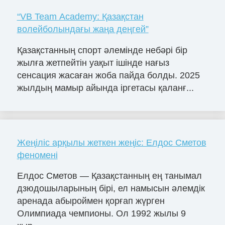
“VB Team Academy: Қазақстан
волейболындағы жаңа деңгей”
Қазақстанның спорт әлемінде небәрі бір
жылға жетпейтін уақыт ішінде нағыз
сенсация жасаған жоба пайда болды. 2025
жылдың мамыр айында іргетасы қаланғ...
Жеңіліс арқылы жеткен жеңіс: Елдос Сметов
феномені
Елдос Сметов — Қазақстанның ең танымал
дзюдошыларының бірі, ел намысын әлемдік
аренада абыроймен қорғап жүрген
Олимпиада чемпионы. Ол 1992 жылы 9