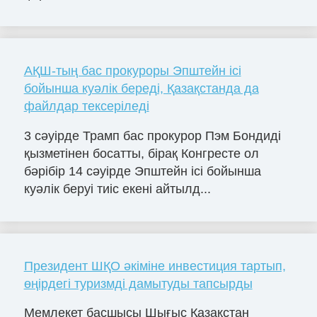
АҚШ-тың бас прокуроры Эпштейн ісі
бойынша куәлік береді, Қазақстанда да
файлдар тексеріледі
3 сәуірде Трамп бас прокурор Пэм Бондиді
қызметінен босатты, бірақ Конгресте ол
бәрібір 14 сәуірде Эпштейн ісі бойынша
куәлік беруі тиіс екені айтылд...
Президент ШҚО әкіміне инвестиция тартып,
өңірдегі туризмді дамытуды тапсырды
Мемлекет басшысы Шығыс Қазақстан