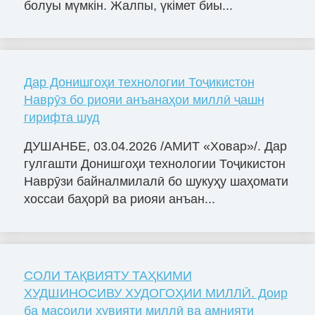
болуы мүмкін. Жалпы, үкімет биы...
Дар Донишгоҳи технологии Тоҷикистон
Наврӯз бо риояи анъанаҳои миллӣ ҷашн
гирифта шуд
ДУШАНБЕ, 03.04.2026 /АМИТ «Ховар»/. Дар
гулгашти Донишгоҳи технологии Тоҷикистон
Наврӯзи байналмилалӣ бо шукуҳу шаҳомати
хоссаи баҳорӣ ва риояи анъан...
СОЛИ ТАҚВИЯТУ ТАҲКИМИ
ХУДШИНОСИВУ ХУДОГОҲИИ МИЛЛӢ. Доир
ба масоили ҳувияти миллӣ ва амнияти