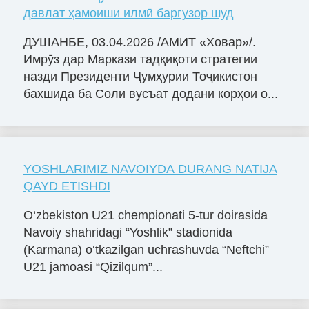
давлат ҳамоиши илмӣ баргузор шуд
ДУШАНБЕ, 03.04.2026 /АМИТ «Ховар»/.
Имрӯз дар Маркази тадқиқоти стратегии
назди Президенти Ҷумҳурии Тоҷикистон
бахшида ба Соли вусъат додани корҳои о...
YOSHLARIMIZ NAVOIYDA DURANG NATIJA
QAYD ETISHDI
O‘zbekiston U21 chempionati 5-tur doirasida
Navoiy shahridagi “Yoshlik” stadionida
(Karmana) o‘tkazilgan uchrashuvda “Neftchi”
U21 jamoasi “Qizilqum”...