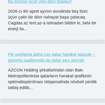
Bu bürclər üçün yeni dövr başlayır
2026-cı ilin aprel ayının əvvəlində beş bürc
üçün çətin bir dövr nəhayət başa çatacaq.
Cagdas.az lent.az-a istinadən bildirir ki, belə bir
enerji ilə...
Pik vaxtlarda daha çox qatar hərəkət edəcək −
günorta saatlarında da qatar sayı artırıldı
AZCON Holding şirkətlərindən olan Bakı
Metropolitenində qatarların hərəkət qrafikinin
optimallaşdırılması istiqamətində növbəti yenilik
tətbiq edilib...