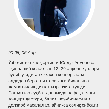
00:05, 05 Апр.
Ўзбекистон халқ артисти Юлдуз Усмонова
яқинлашиб келаётган 12–30 апрель кунлари
бўлиб ўтадиган яккахон концертлари
олдидан берган интервьюси билан яна
жамоатчилик диққат марказига тушди.
Санъаткор суҳбат давомида нафақат янги
концерт дастури, балки шоу-бизнесдаги
долзарб масалалар, айниқса солиқ сиёсати