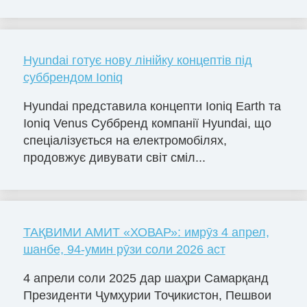
Hyundai готує нову лінійку концептів під
суббрендом Ioniq
Hyundai представила концепти Ioniq Earth та
Ioniq Venus Суббренд компанії Hyundai, що
спеціалізується на електромобілях,
продовжує дивувати світ сміл...
ТАҚВИМИ АМИТ «ХОВАР»: имрӯз 4 апрел,
шанбе, 94-умин рӯзи соли 2026 аст
4 апрели соли 2025 дар шаҳри Самарқанд
Президенти Ҷумҳурии Тоҷикистон, Пешвои