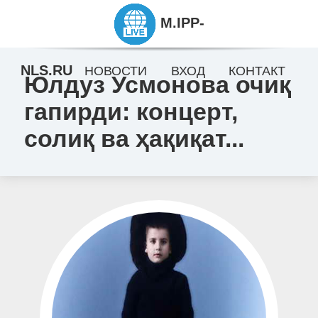
M.IPP-
NLS.RU
НОВОСТИ
ВХОД
КОНТАКТ
Юлдуз Усмонова очиқ
гапирди: концерт,
солиқ ва ҳақиқат...