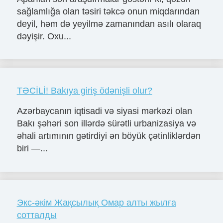
sağlamlığa olan təsiri təkcə onun miqdarından
deyil, həm də yeyilmə zamanından asılı olaraq
dəyişir. Oxu...
TƏCİLİ! Bakıya giriş ödənişli olur?
Azərbaycanın iqtisadi və siyasi mərkəzi olan
Bakı şəhəri son illərdə sürətli urbanizasiya və
əhali artımının gətirdiyi ən böyük çətinliklərdən
biri —...
Экс-әкім Жақсылық Омар алты жылға
сотталды