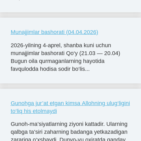
Munajjimlar bashorati (04.04.2026)
2026-yilning 4-aprel, shanba kuni uchun
munajjimlar bashorati Qo‘y (21.03 — 20.04)
Bugun oila qurmaganlarning hayotida
favqulodda hodisa sodir bo‘lis...
Gunohga jur’at etgan kimsa Allohning ulug‘ligini
to‘liq his etolmaydi
Gunoh-ma’siyatlarning ziyoni kattadir. Ularning
qalbga ta’siri zaharning badanga yetkazadigan
zarariga o‘xshaydi. Dunyo-yu oxiratda qanday