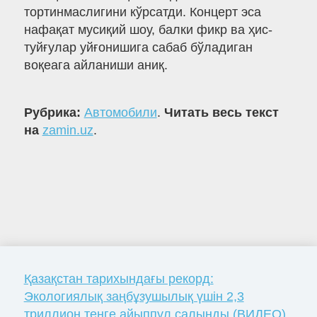
тортинмаслигини кўрсатди. Концерт эса
нафақат мусиқий шоу, балки фикр ва ҳис-
туйғулар уйғонишига сабаб бўладиган
воқеага айланиши аниқ.
Рубрика:
Автомобили
.
Читать весь текст
на
zamin.uz
.
Қазақстан тарихындағы рекорд:
Экологиялық заңбұзушылық үшін 2,3
триллион теңге айыппұл салынды (ВИДЕО)