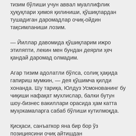
тизим бўлиши учун аввал муаллифлик
ҳуқуқлари ҳимоя қилиниши, қўшиқлардан
тушадиган даромадлар очиқ-ойдин
тақсимланиши лозим.
— Йиллар давомида қўшиқларим ижро
этиляпти, лекин мен бундан деярли ҳеч
қандай даромад олмадим.
Агар тизим адолатли бўлса, солиқ ҳақида
гапириш мумкин, — дея қўшимча қилди
хонанда. Шу тариқа, Юлдуз Усмонованинг бу
чиқиши нафақат мухлислар, балки бутун
шоу-бизнес вакиллари орасида ҳам катта
муҳокамаларга сабаб бўлиши кутилмоқда.
Қисқаси, санъаткор яна бир бор ўз
позициясини очиқ айтишдан