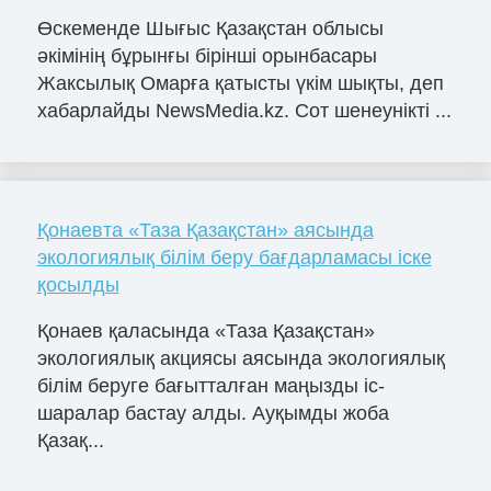
Өскеменде Шығыс Қазақстан облысы
әкімінің бұрынғы бірінші орынбасары
Жаксылық Омарға қатысты үкім шықты, деп
хабарлайды NewsMedia.kz. Сот шенеунікті ...
Қонаевта «Таза Қазақстан» аясында
экологиялық білім беру бағдарламасы іске
қосылды
Қонаев қаласында «Таза Қазақстан»
экологиялық акциясы аясында экологиялық
білім беруге бағытталған маңызды іс-
шаралар бастау алды. Ауқымды жоба
Қазақ...