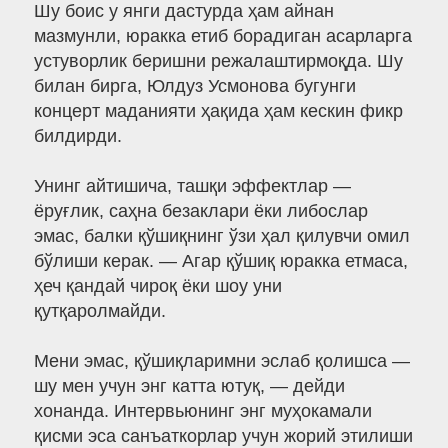
Шу боис у янги дастурда ҳам айнан
мазмунли, юракка етиб борадиган асарларга
устуворлик беришни режалаштирмоқда. Шу
билан бирга, Юлдуз Усмонова бугунги
концерт маданияти ҳақида ҳам кескин фикр
билдирди.
Унинг айтишича, ташқи эффектлар —
ёруғлик, саҳна безаклари ёки либослар
эмас, балки қўшиқнинг ўзи ҳал қилувчи омил
бўлиши керак. — Агар қўшиқ юракка етмаса,
ҳеч қандай чироқ ёки шоу уни
қутқаролмайди.
Мени эмас, қўшиқларимни эслаб қолишса —
шу мен учун энг катта ютуқ, — дейди
хонанда. Интервьюнинг энг муҳокамали
қисми эса санъаткорлар учун жорий этилиши