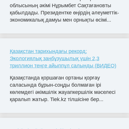
облысының әкімі Нұрымбет Сақтағановты
қабылдады. Президентке өңірдің әлеуметтік-
экономикалық дамуы мен орнықты өсімі...
Қазақстан тарихындағы рекорд:
Экологиялық заңбұзушылық үшін 2,3
триллион теңге айыппұл салынды (ВИДЕО)
Қазақстанда қоршаған ортаны қорғау
саласында бұрын-соңды болмаған ірі
көлемдегі әкімшілік жауапкершілік мәселесі
қаралып жатыр. Tiek.kz тілшісіне бер...