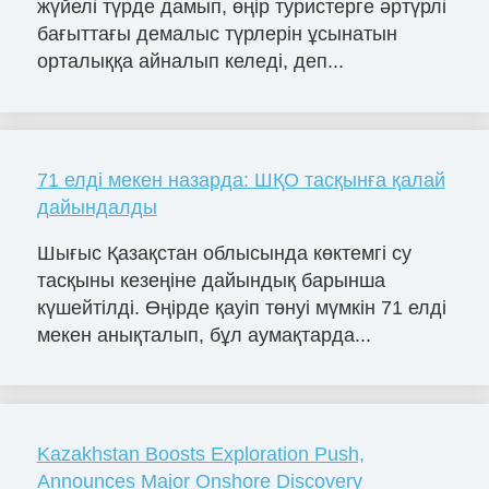
жүйелі түрде дамып, өңір туристерге әртүрлі
бағыттағы демалыс түрлерін ұсынатын
орталыққа айналып келеді, деп...
71 елді мекен назарда: ШҚО тасқынға қалай
дайындалды
Шығыс Қазақстан облысында көктемгі су
тасқыны кезеңіне дайындық барынша
күшейтілді. Өңірде қауіп төнуі мүмкін 71 елді
мекен анықталып, бұл аумақтарда...
Kazakhstan Boosts Exploration Push,
Announces Major Onshore Discovery