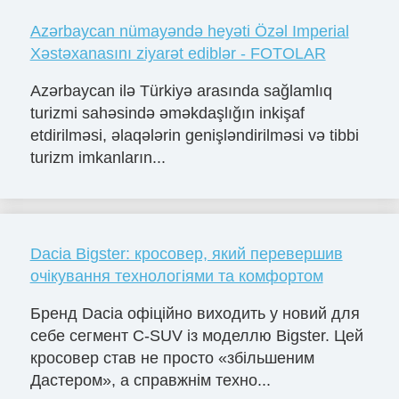
Azərbaycan nümayəndə heyəti Özəl Imperial
Xəstəxanasını ziyarət ediblər - FOTOLAR
Azərbaycan ilə Türkiyə arasında sağlamlıq
turizmi sahəsində əməkdaşlığın inkişaf
etdirilməsi, əlaqələrin genişləndirilməsi və tibbi
turizm imkanların...
Dacia Bigster: кросовер, який перевершив
очікування технологіями та комфортом
Бренд Dacia офіційно виходить у новий для
себе сегмент C-SUV із моделлю Bigster. Цей
кросовер став не просто «збільшеним
Дастером», а справжнім техно...