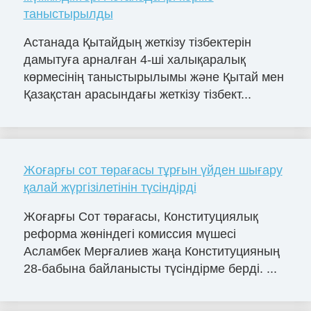
таныстырылды
Астанада Қытайдың жеткізу тізбектерін
дамытуға арналған 4-ші халықаралық
көрмесінің таныстырылымы және Қытай мен
Қазақстан арасындағы жеткізу тізбект...
Жоғарғы сот төрағасы тұрғын үйден шығару
қалай жүргізілетінін түсіндірді
Жоғарғы Сот төрағасы, Конституциялық
реформа жөніндегі комиссия мүшесі
Асламбек Мерғалиев жаңа Конституцияның
28-бабына байланысты түсіндірме берді. ...