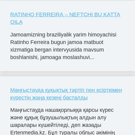
RATINHO FERREIRA – NEFTCHI BU KATTA
OILA
Jamoamizning braziliyalik yarim himoyachisi
Ratinho Ferreira bugun jamoa matbuot
xizmatiga bergan intervyusida mavsum
boshlanishi, jamoaga moslashuvi...
Маңғыстауда құқықтық тәртіп пен есірткімен
күрестің жаңа кезеңі басталды
Маңғыстауда нашақорлыққа қарсы күрес
және құқық бұзушылықтың алдын алу
шаралары күшейтіледі, деп жазады
Ertenmedia.kz. Бұл туралы облыс әкімінің