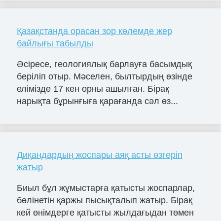
Қазақстанда орасан зор көлемде жер
байлығы табылды
Әсіресе, геологиялық барлауға басымдық
беріліп отыр. Мәселен, былтырдың өзінде
елімізде 17 кен орны ашылған. Бірақ
нарықта бұрынғыға қарағанда сәл өз...
Диқандардың жоспары аяқ асты өзгеріп
жатыр
Биыл бұл жұмыстарға қатысты жоспарлар,
бөлінетін қаржы пысықталып жатыр. Бірақ
кей өнімдерге қатысты жылдағыдан төмен