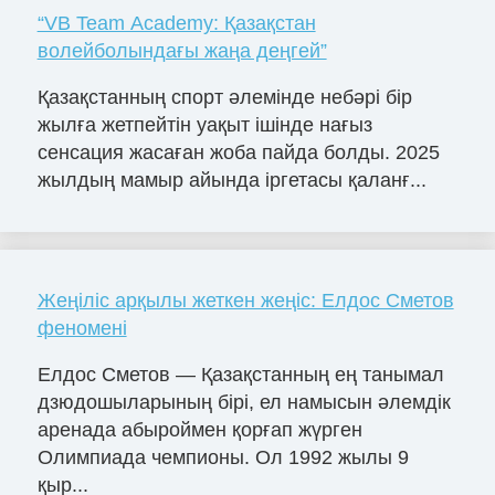
“VB Team Academy: Қазақстан
волейболындағы жаңа деңгей”
Қазақстанның спорт әлемінде небәрі бір
жылға жетпейтін уақыт ішінде нағыз
сенсация жасаған жоба пайда болды. 2025
жылдың мамыр айында іргетасы қаланғ...
Жеңіліс арқылы жеткен жеңіс: Елдос Сметов
феномені
Елдос Сметов — Қазақстанның ең танымал
дзюдошыларының бірі, ел намысын әлемдік
аренада абыроймен қорғап жүрген
Олимпиада чемпионы. Ол 1992 жылы 9
қыр...