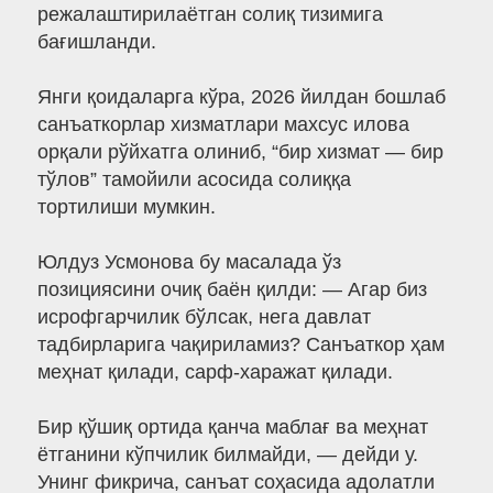
режалаштирилаётган солиқ тизимига
бағишланди.
Янги қоидаларга кўра, 2026 йилдан бошлаб
санъаткорлар хизматлари махсус илова
орқали рўйхатга олиниб, “бир хизмат — бир
тўлов” тамойили асосида солиққа
тортилиши мумкин.
Юлдуз Усмонова бу масалада ўз
позициясини очиқ баён қилди: — Агар биз
исрофгарчилик бўлсак, нега давлат
тадбирларига чақириламиз? Санъаткор ҳам
меҳнат қилади, сарф-харажат қилади.
Бир қўшиқ ортида қанча маблағ ва меҳнат
ётганини кўпчилик билмайди, — дейди у.
Унинг фикрича, санъат соҳасида адолатли