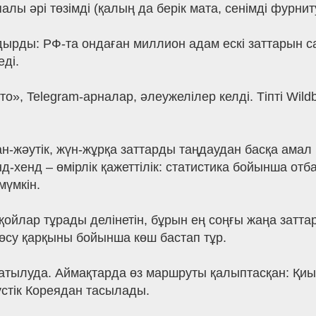
палы әрі төзімді (қалың да берік мата, сенімді фурнит
дырды: РФ-та ондаған миллион адам ескі заттарын с
еді.
», Telegram-арналар, әлеужелілер келді. Тіпті Wildbe
-жәутік, жүн-жұрқа заттарды таңдаудан басқа амал қ
-хенд – өмірлік қажеттілік: статистика бойынша от
мүмкін.
қойлар тұрады делінетін, бұрын ең соңғы жаңа затта
 өсу қарқыны бойынша көш бастап тұр.
 сатылуда. Аймақтарда өз маршруты қалыптасқан: Қ
үстік Кореядан тасылады.