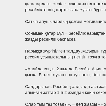
қалалардағы желілік секонд-хендтерге к
ресейліктердің жартысына жуығы бұрын
Сатып алушылардың қозғам-мотивациясы ө
Сонымен қатар бұл – ресейлік нарықтан к
жазды ресейлік баспасөз.
Нарыққа жүргізілген талдау жасырын тұр
ресейл ұсыныстарының негізін тозуға т
«Алайда соңғы 2 жылда Ресейге Азия елд
қысқа. Бір-екі жуған соң түсі өңіп, тігісі 
Салдарынан, Ресейдің алдында аса жағы
алынған заттар 1,5-2 жылдан кейін секо
Олар тым тез тозады», – деп жазды «Но