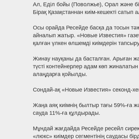
Ал, Еділ бойы (Поволжье), Орал және б
Бірақ Қазақстаннан киім-кешекті сатып а
Осы орайда Ресейде басқа да тосын тәж
айналып жатыр. «Новые Известия» газет
қалған үлкен өлшемді киімдерін тапсыр
Жинау науқаны да басталған. Арыған ж
түсті контейнерлер адам көп жиналаты
алаңдарға қойылды.
Сондай-ақ «Новые Известия» секонд-хен
Жаңа аяқ киімнің былтыр тағы 59%-ға ж
сауда 11%-ға құлдырады.
Мұндай жағдайда Ресейде ресейл сирек 
«люкс» киімдер сегментінің саудасы бірд