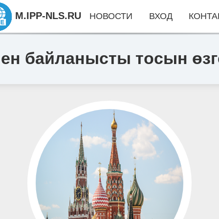
M.IPP-NLS.RU
НОВОСТИ
ВХОД
КОНТА
мен байланысты тосын өзг