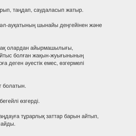
рып, таңдап, саудаласып жатыр.
ң әл-ауқатының шынайы деңгейінен және
ірақ олардан айырмашылығы,
қайтыс болған жақын-жуығынының
а деген әуестік емес, өзгермелі
т болатын.
егейлі өзгерді.
таңдауға тұрарлық заттар барын айтып,
лайды.