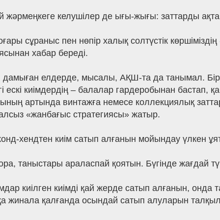
й жәрмеңкеге келушілер де ығы-жығы: заттарды ақта
ары сұраныс пен нөпір халық солтүстік көршімізді
сынан хабар береді.
ті дамыған елдерде, мысалы, АҚШ-та да танымал. Б
і ескі киімдердің – балалар гардеробынан бастап, 
сының артында винтажға немесе коллекциялық заттарғ
алсыз «жанбағыс стратегиясы» жатыр.
онд-хендтен киім сатып алғанын мойындау үлкен ұя
ра, таныстары араласпай қоятын. Бүгінде жағдай түб
мдар киілген киімді қай жерде сатып алғанын, онда 
ққа жинала қалғанда осындай сатып алуларын талқы