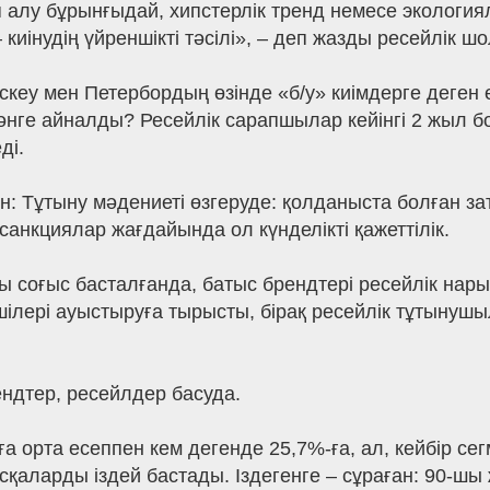
 алу бұрынғыдай, хипстерлік тренд немесе экология
– киінудің үйреншікті тәсілі», – деп жазды ресейлік
Мәскеу мен Петербордың өзінде «б/у» киімдерге деген
нге айналды? Ресейлік сарапшылар кейінгі 2 жыл бо
ді.
: Тұтыну мәдениеті өзгеруде: қолданыста болған зат
санкциялар жағдайында ол күнделікті қажеттілік.
ы соғыс басталғанда, батыс брендтері ресейлік нары
ушілері ауыстыруға тырысты, бірақ ресейлік тұтынушы
хендтер, ресейлдер басуда.
а орта есеппен кем дегенде 25,7%-ға, ал, кейбір се
сқаларды іздей бастады. Іздегенге – сұраған: 90-ш