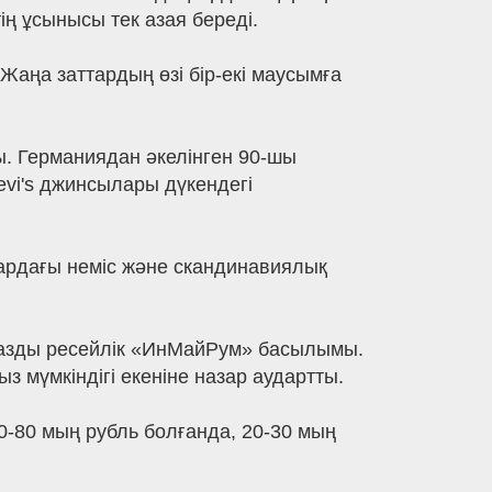
ің ұсынысы тек азая береді.
Жаңа заттардың өзі бір-екі маусымға
ы. Германиядан әкелінген 90-шы
vi's джинсылары дүкендегі
дардағы неміс және скандинавиялық
 жазды ресейлік «ИнМайРум» басылымы.
з мүмкіндігі екеніне назар аудартты.
70-80 мың рубль болғанда, 20-30 мың