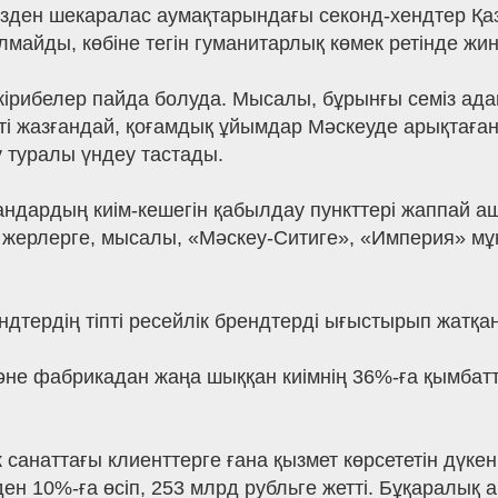
ізден шекаралас аумақтарындағы секонд-хендтер Қаз
лмайды, көбіне тегін гуманитарлық көмек ретінде жин
ірибелер пайда болуда. Мысалы, бұрынғы семіз ада
і жазғандай, қоғамдық ұйымдар Мәскеуде арықтаған
у туралы үндеу тастады.
андардың киім-кешегін қабылдау пункттері жаппай
н жерлерге, мысалы, «Мәскеу-Ситиге», «Империя» м
дтердің тіпті ресейлік брендтерді ығыстырып жатқа
әне фабрикадан жаңа шыққан киімнің 36%-ға қымбатт
санаттағы клиенттерге ғана қызмет көрсететін дүке
ен 10%-ға өсіп, 253 млрд рубльге жетті. Бұқаралық арз