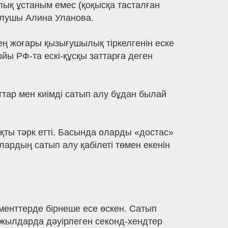
лық ұстаным емес (қоқысқа тасталған
 шолушы Алина Уланова.
 ең жоғары қызығушылық тіркелгенін еске
йы РФ-та ескі-құсқы заттарға деген
тар мен киімді сатып алу бұдан былай
қты тәрк етті. Басында оларды «достас»
лардың сатып алу қабілеті төмен екенін
гменттерде бірнеше есе өскен. Сатып
ы жылдарда дәуірлеген секонд-хендтер