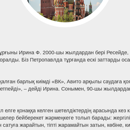
тұрғыны Ирина Ф. 2000-шы жылдардан бері Ресейде, 
 оралды. Біз Петропавлда тұрғанда ескі заттарды о
лған барлық киімді «ВК», Авито арқылы саудаға қоям
жетпейді», – дейді Ирина. Сонымен, 90-шы жылдард
елге қонаққа келген шетелдіктердің арасында кез 
көшелер бейберекет жәрмеңкеге толып барады: жергі
 сатуға жарайтын, тіпті жарамайтын затын, көбіне, к