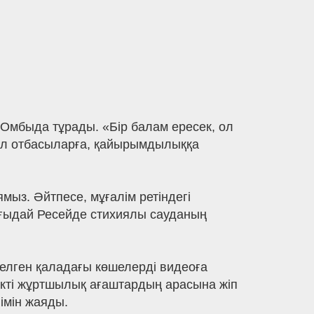
Омбыда тұрады. «Бір балам ересек, ол
сал отбасыларға, қайырымдылыққа
ыз. Әйтпесе, мұғалім ретіндегі
ағыдай Ресейде стихиялы сауданың
келген қаладағы көшелерді видеоға
лікті жұртшылық ағаштардың арасына жіп
иімін жаяды.