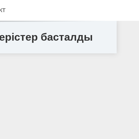
КТ
ерістер басталды