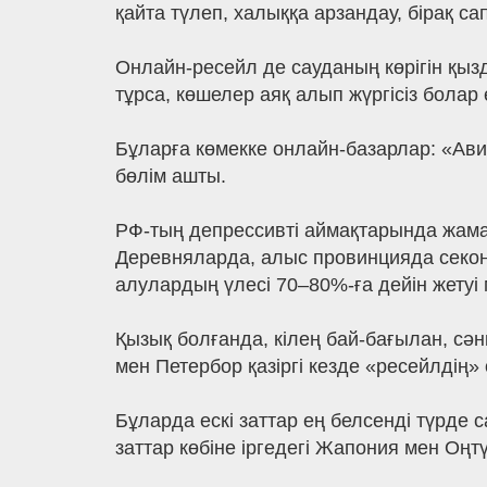
қайта түлеп, халыққа арзандау, бірақ са
Онлайн-ресейл де сауданың көрігін қыз
тұрса, көшелер аяқ алып жүргісіз болар 
Бұларға көмекке онлайн-базарлар: «Авито
бөлім ашты.
РФ-тың депрессивті аймақтарында жаман
Деревняларда, алыс провинцияда секонд
алулардың үлесі 70–80%-ға дейін жетуі 
Қызық болғанда, кілең бай-бағылан, сән
мен Петербор қазіргі кезде «ресейлдің»
Бұларда ескі заттар ең белсенді түрде
заттар көбіне іргедегі Жапония мен Оңт