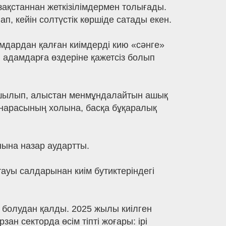
ақстаннан жеткізілімдермен толығады.
ап, кейін солтүстік көршіде сатады екен.
мдардан қалған киімдерді кию «сәнге»
 адамдарға өздеріне қажетсіз болып
 ашылып, алыстан менмұндалайтын ашық
ұнарасының холына, басқа бұқаралық
нына назар аудартты.
ауы салдарынан киім бутиктеріндегі
н болудан қалды. 2025 жылы киілген
ан секторда өсім тіпті жоғары: ірі