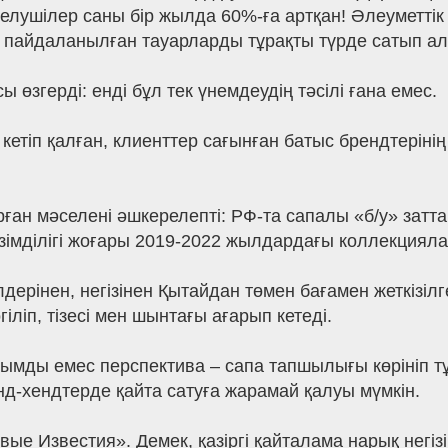
елушілер саны бір жылда 60%-ға артқан! Әлеуметтік
 пайдаланылған тауарларды тұрақты түрде сатып а
згерді: енді бұл тек үнемдеудің тәсілі ғана емес.
етіп қалған, клиенттер сағынған батыс брендтерінің 
ған мәселені әшкерелепті: РФ-та сапалы «б/у» затта
өзімділігі жоғары 2019-2022 жылдардағы коллекцияла
ерінен, негізінен Қытайдан төмен бағамен жеткізілг
сөгіліп, тізесі мен шынтағы ағарып кетеді.
мды емес перспектива – сапа тапшылығы көрініп тұр
нд-хендтерде қайта сатуға жарамай қалуы мүмкін.
вые Известия». Демек, қазіргі қайталама нарық негі