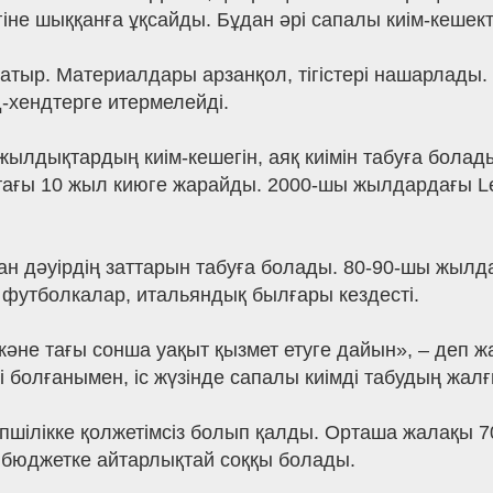
не шыққанға ұқсайды. Бұдан әрі сапалы киім-кешект
атыр. Материалдары арзанқол, тігістері нашарлады. 
д-хендтерге итермелейді.
жылдықтардың киім-кешегін, аяқ киімін табуға болад
тағы 10 жыл киюге жарайды. 2000-шы жылдардағы Le
ан дәуірдің заттарын табуға болады. 80-90-шы жыл
футболкалар, итальяндық былғары кездесті.
әне тағы сонша уақыт қызмет етуге дайын», – деп
і болғанымен, іс жүзінде сапалы киімді табудың жалғы
өпшілікке қолжетімсіз болып қалды. Орташа жалақы 
 бюджетке айтарлықтай соққы болады.