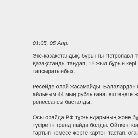
01:05, 05 Апр.
Экс-қазақстандық, бұрынғы Петропавл 
Қазақстанды таңдап, 15 жыл бұрын кері
тапсыратынбыз.
Ресейде олай жасамайды. Балалардан қа
айлығым 44 мың рубль ғана, ештеңеге 
ренессансы басталды.
Осы орайда РФ тұрғындарының және бұл 
түсіретін тренд пайда болды. Өйткені 
тартып немесе жерге картон тастап, оған