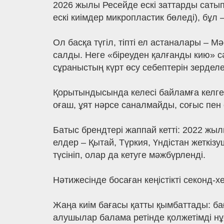
2026 жылы Ресейде ескі заттарды сатып
ескі киімдер микропластик бөледі), бұл 
Ол басқа түгіл, тіпті ел астаналары – 
салды. Неге «біреуден қалғанды кию» сә
сұраныстың күрт өсу себептерін зерделе
Қорытындысында келесі байламға келген
оғаш, ұят нәрсе саналмайды, соғыс пен 
Батыс брендтері жаппай кетті: 2022 жыл
елдер – Қытай, Түркия, Үндістан жеткіз
түсініп, олар да кетуге мәжбүрленді.
Нәтижесінде босаған кеңістікті секонд-
Жаңа киім бағасы қатты қымбаттады: бағ
алушылар балама ретінде қолжетімді нұ