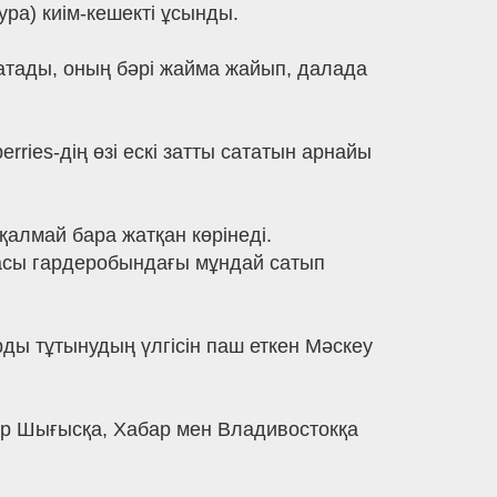
ура) киім-кешекті ұсынды.
атады, оның бәрі жайма жайып, далада
rries-дің өзі ескі затты сататын арнайы
алмай бара жатқан көрінеді.
басы гардеробындағы мұндай сатып
рды тұтынудың үлгісін паш еткен Мәскеу
иыр Шығысқа, Хабар мен Владивостокқа