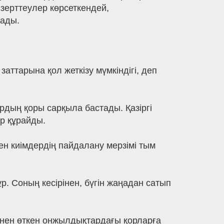
 зерттеулер көрсеткендей,
лады.
заттарына қол жеткізу мүмкіндігі, деп
рдың қоры сарқыла бастады. Қазіргі
р құрайды.
ен киімдердің пайдалану мерзімі тым
. Соның кесірінен, бүгін жаңадан сатып
зінен өткен онжылдықтардағы қорларға