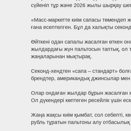
сүйеніп тұр және 2026 жылы шырқау шегі
«Масс-маркетте киім сапасы төмендеп ж
ғана есептелген. Бұл да халықты секон
Өйткені одан сапалы жасалған өткен он
жылдардағы жүн пальтосын таптық, ол 
жаңаларынан мықтырақ.
Секонд-хендтен «сапа – стандарт» болғ
брендтер, американдық джинсылар мен 
Олар ондаған жылдар бұрын жасалған ж
Ол дүкендері көптеген ресейлік үшін еск
Жаңа жақсы киім қымбат, сол себепті, к
рубль тұратын пальтоны алу отбасылық