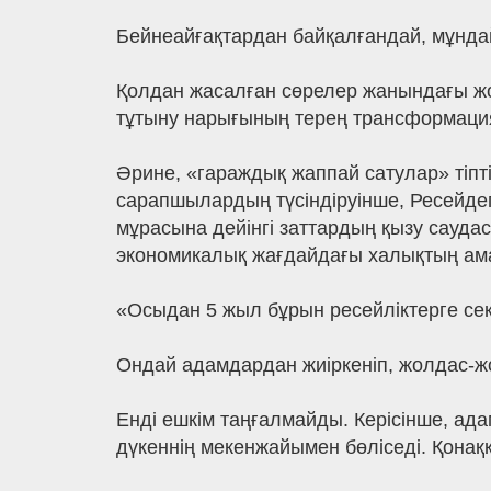
Бейнеайғақтардан байқалғандай, мұнда
Қолдан жасалған сөрелер жанындағы жоғ
тұтыну нарығының терең трансформация
Әрине, «гараждық жаппай сатулар» тіп
сарапшылардың түсіндіруінше, Ресейдег
мұрасына дейінгі заттардың қызу сауда
экономикалық жағдайдағы халықтың ам
«Осыдан 5 жыл бұрын ресейліктерге сек
Ондай адамдардан жиіркеніп, жолдас-жо
Енді ешкім таңғалмайды. Керісінше, ада
дүкеннің мекенжайымен бөліседі. Қона