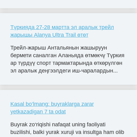
Түркияда 27-28 мартта эл аралык трейл
жарышы Alanya Ultra Trail өтөт
Трейл-жарыш Антальянын жашыруун
бермети саналган Аланьяда өтмөкчү Түркия
ар түрдүү спорт тармактарында өткөрүлгөн
эл аралык деңгээлдеги иш-чаралардын...
Kasal bo‘lmang: buyraklarga zarar
yetkazadigan 7 ta odat
Buyrak zo‘riqishi nafaqat uning faoliyati
buzilishi, balki yurak xuruji va insultga ham olib