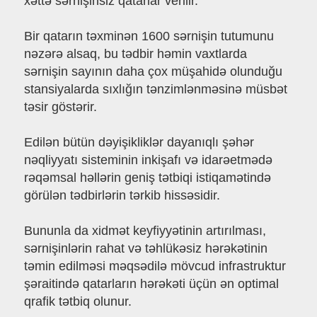
xəttə sərnişinsiz qatarlar verilir.
Bir qatarın təxminən 1600 sərnişin tutumunu
nəzərə alsaq, bu tədbir həmin vaxtlarda
sərnişin sayının daha çox müşahidə olunduğu
stansiyalarda sıxlığın tənzimlənməsinə müsbət
təsir göstərir.
Edilən bütün dəyişikliklər dayanıqlı şəhər
nəqliyyatı sisteminin inkişafı və idarəetmədə
rəqəmsal həllərin geniş tətbiqi istiqamətində
görülən tədbirlərin tərkib hissəsidir.
Bununla da xidmət keyfiyyətinin artırılması,
sərnişinlərin rahat və təhlükəsiz hərəkətinin
təmin edilməsi məqsədilə mövcud infrastruktur
şəraitində qatarların hərəkəti üçün ən optimal
qrafik tətbiq olunur.