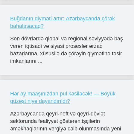
Buğdanın qiyməti artır: Azərbaycanda çörək
bahalaşacaq?
Son dövrlərdə qlobal və regional səviyyədə baş
verən iqtisadi və siyasi proseslər ərzaq
bazarlarına, xüsusilə də çörəyin qiymətinə təsir
imkanlarını ...
Hər ay maaşınızdan pul kəsiləcək! — Böyük
güzəşt niyə dayandırıldı?
Azərbaycanda qeyri-neft və qeyri-dövlət
sektorunda fəaliyyət göstərən işçilərin
əməkhaqlarının vergiyə cəlb olunmasında yeni