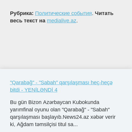
Рубрика:
Политические события
.
Читать
весь текст на
medialive.az
.
"Qarabağ" - "Sabah" qarşılaşması heç-heçə
bitdi - YENİLƏNDİ 4
Bu gün Bizon Azərbaycan Kubokunda
yarımfinal oyunu olan "Qarabağ" - "Sabah"
qarşılaşması başlayıb.News24.az xəbər verir
ki, Ağdam təmsilçisi titul sa...