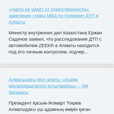
«Никто не уйдёт от ответственности»:
заявление главы МВД по громкому ДТП в
Алматы
Министр внутренних дел Казахстана Ержан
Саденов заявил, что расследование ДТП с
автомобилем ZEEKR в Алматы находится
под его личным контролем, подчер...
Алматыдағы жол апаты: «Ешкім
жауапкершіліктен құтылмайды» – ІІМ
басшысы
Президент Қасым-Жомарт Тоқаев
Алматыдағы үш адамның өмірін қиған