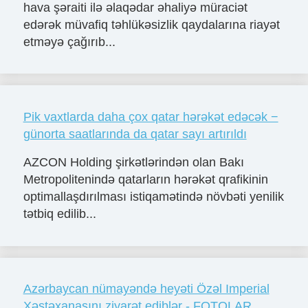
hava şəraiti ilə əlaqədar əhaliyə müraciət
edərək müvafiq təhlükəsizlik qaydalarına riayət
etməyə çağırıb...
Pik vaxtlarda daha çox qatar hərəkət edəcək −
günorta saatlarında da qatar sayı artırıldı
AZCON Holding şirkətlərindən olan Bakı
Metropolitenində qatarların hərəkət qrafikinin
optimallaşdırılması istiqamətində növbəti yenilik
tətbiq edilib...
Azərbaycan nümayəndə heyəti Özəl Imperial
Xəstəxanasını ziyarət ediblər - FOTOLAR