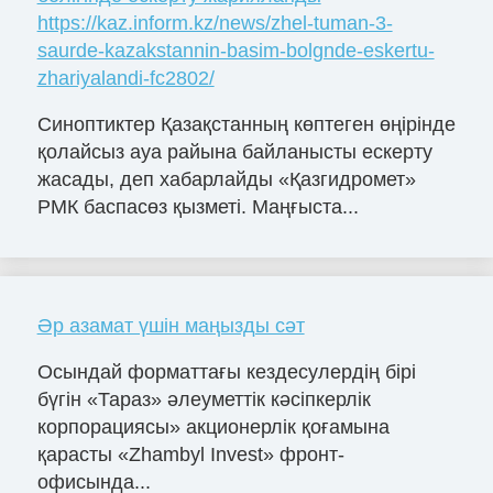
https://kaz.inform.kz/news/zhel-tuman-3-
saurde-kazakstannin-basim-bolgnde-eskertu-
zhariyalandi-fc2802/
Синоптиктер Қазақстанның көптеген өңірінде
қолайсыз ауа райына байланысты ескерту
жасады, деп хабарлайды «Қазгидромет»
РМК баспасөз қызметі. Маңғыста...
Әр азамат үшін маңызды сәт
Осындай форматтағы кездесулердің бірі
бүгін «Тараз» әлеуметтік кәсіпкерлік
корпорациясы» акционерлік қоғамына
қарасты «Zhambyl Invest» фронт-
офисында...