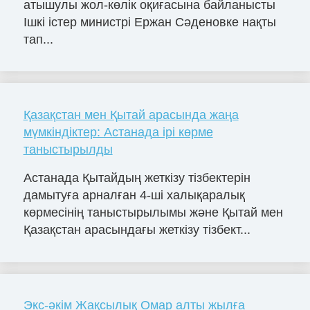
атышулы жол-көлік оқиғасына байланысты
Ішкі істер министрі Ержан Сәденовке нақты
тап...
Қазақстан мен Қытай арасында жаңа
мүмкіндіктер: Астанада ірі көрме
таныстырылды
Астанада Қытайдың жеткізу тізбектерін
дамытуға арналған 4-ші халықаралық
көрмесінің таныстырылымы және Қытай мен
Қазақстан арасындағы жеткізу тізбект...
Экс-әкім Жақсылық Омар алты жылға