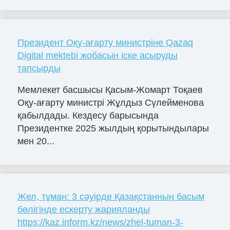
Президент Оқу-ағарту министріне Qazaq
Digital mektebi жобасын іске асыруды
тапсырды
Мемлекет басшысы Қасым-Жомарт Тоқаев
Оқу-ағарту министрі Жұлдыз Сүлейменова
қабылдады. Кездесу барысында
Президентке 2025 жылдың қорытындылары
мен 20...
Жел, тұман: 3 сәуірде Қазақстанның басым
бөлігінде ескерту жарияланды
https://kaz.inform.kz/news/zhel-tuman-3-