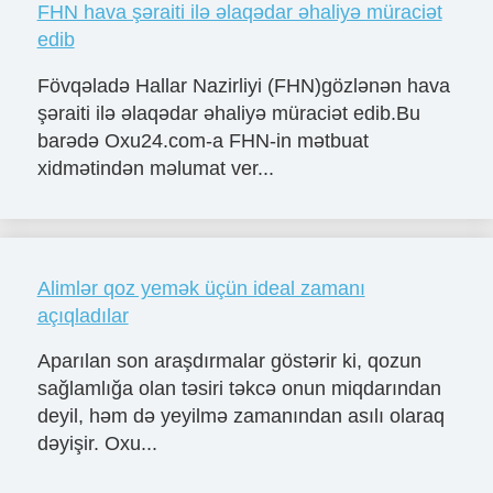
FHN hava şəraiti ilə əlaqədar əhaliyə müraciət
edib
Fövqəladə Hallar Nazirliyi (FHN)gözlənən hava
şəraiti ilə əlaqədar əhaliyə müraciət edib.Bu
barədə Oxu24.com-a FHN-in mətbuat
xidmətindən məlumat ver...
Alimlər qoz yemək üçün ideal zamanı
açıqladılar
Aparılan son araşdırmalar göstərir ki, qozun
sağlamlığa olan təsiri təkcə onun miqdarından
deyil, həm də yeyilmə zamanından asılı olaraq
dəyişir. Oxu...