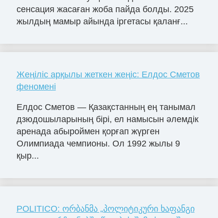
сенсация жасаған жоба пайда болды. 2025
жылдың мамыр айында іргетасы қаланғ...
Жеңіліс арқылы жеткен жеңіс: Елдос Сметов
феномені
Елдос Сметов — Қазақстанның ең танымал
дзюдошыларының бірі, ел намысын әлемдік
аренада абыроймен қорғап жүрген
Олимпиада чемпионы. Ол 1992 жылы 9
қыр...
POLITICO: ორბანმა „პოლიტიკური ხაფანგი