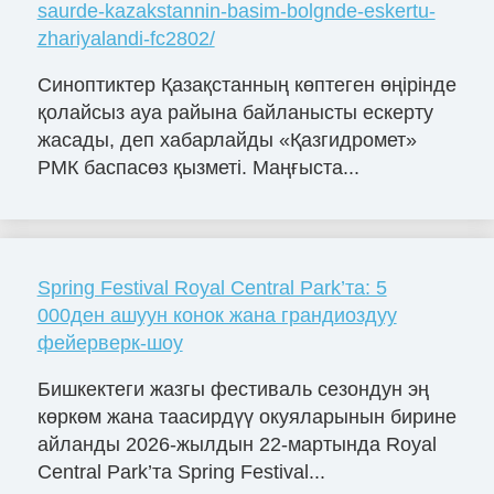
saurde-kazakstannin-basim-bolgnde-eskertu-
zhariyalandi-fc2802/
Синоптиктер Қазақстанның көптеген өңірінде
қолайсыз ауа райына байланысты ескерту
жасады, деп хабарлайды «Қазгидромет»
РМК баспасөз қызметі. Маңғыста...
Spring Festival Royal Central Park’та: 5
000ден ашуун конок жана грандиоздуу
фейерверк-шоу
Бишкектеги жазгы фестиваль сезондун эң
көркөм жана таасирдүү окуяларынын бирине
айланды 2026-жылдын 22-мартында Royal
Central Park’та Spring Festival...