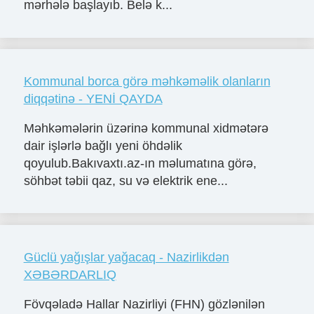
mərhələ başlayıb. Belə k...
Kommunal borca görə məhkəməlik olanların
diqqətinə - YENİ QAYDA
Məhkəmələrin üzərinə kommunal xidmətərə
dair işlərlə bağlı yeni öhdəlik
qoyulub.Bakıvaxtı.az-ın məlumatına görə,
söhbət təbii qaz, su və elektrik ene...
Güclü yağışlar yağacaq - Nazirlikdən
XƏBƏRDARLIQ
Fövqəladə Hallar Nazirliyi (FHN) gözlənilən