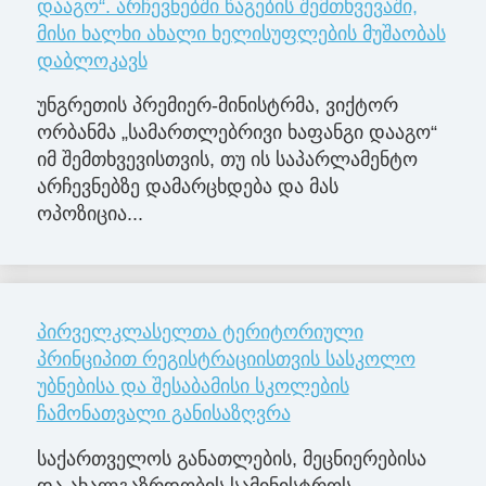
დააგო“. არჩევნებში წაგების შემთხვევაში,
მისი ხალხი ახალი ხელისუფლების მუშაობას
დაბლოკავს
უნგრეთის პრემიერ-მინისტრმა, ვიქტორ
ორბანმა „სამართლებრივი ხაფანგი დააგო“
იმ შემთხვევისთვის, თუ ის საპარლამენტო
არჩევნებზე დამარცხდება და მას
ოპოზიცია...
პირველკლასელთა ტერიტორიული
პრინციპით რეგისტრაციისთვის სასკოლო
უბნებისა და შესაბამისი სკოლების
ჩამონათვალი განისაზღვრა
საქართველოს განათლების, მეცნიერებისა