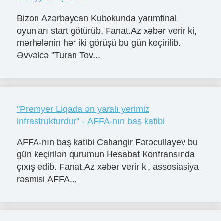
Bizon Azərbaycan Kubokunda yarımfinal
oyunları start götürüb. Fanat.Az xəbər verir ki,
mərhələnin hər iki görüşü bu gün keçirilib.
Əvvəlcə "Turan Tov...
"Premyer Liqada ən yaralı yerimiz
infrastrukturdur" - AFFA-nın baş katibi
AFFA-nın baş katibi Cahangir Fərəcullayev bu
gün keçirilən qurumun Hesabat Konfransında
çıxış edib. Fanat.Az xəbər verir ki, assosiasiya
rəsmisi AFFA...