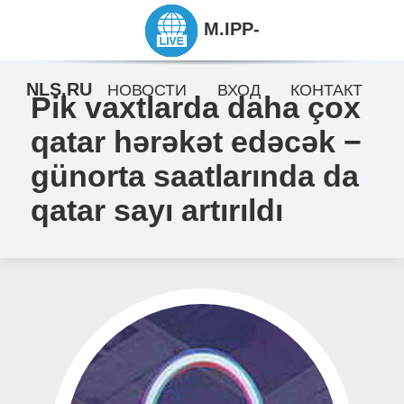
M.IPP-
NLS.RU
НОВОСТИ
ВХОД
КОНТАКТ
Pik vaxtlarda daha çox
qatar hərəkət edəcək −
günorta saatlarında da
qatar sayı artırıldı