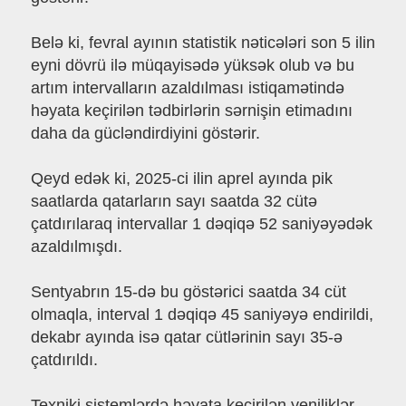
Belə ki, fevral ayının statistik nəticələri son 5 ilin
eyni dövrü ilə müqayisədə yüksək olub və bu
artım intervalların azaldılması istiqamətində
həyata keçirilən tədbirlərin sərnişin etimadını
daha da gücləndirdiyini göstərir.
Qeyd edək ki, 2025-ci ilin aprel ayında pik
saatlarda qatarların sayı saatda 32 cütə
çatdırılaraq intervallar 1 dəqiqə 52 saniyəyədək
azaldılmışdı.
Sentyabrın 15-də bu göstərici saatda 34 cüt
olmaqla, interval 1 dəqiqə 45 saniyəyə endirildi,
dekabr ayında isə qatar cütlərinin sayı 35-ə
çatdırıldı.
Texniki sistemlərdə həyata keçirilən yeniliklər