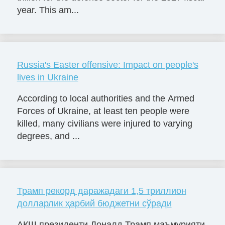
year. This am...
Russia's Easter offensive: Impact on people's
lives in Ukraine
According to local authorities and the Armed
Forces of Ukraine, at least ten people were
killed, many civilians were injured to varying
degrees, and ...
Трамп рекорд даражадаги 1,5 триллион
долларлик ҳарбий бюджетни сўради
АҚШ президенти Доналд Трамп маъмурияти