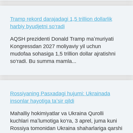
Tramp rekord darajadagi 1,5 trillion dollarlik
harbiy byudjetni so‘radi
AQSH prezidenti Donald Tramp maʼmuriyati
Kongressdan 2027 moliyaviy yil uchun
mudofaa sohasiga 1,5 trillion dollar ajratishni
so‘radi. Bu summa mamla...
Rossiyaning Pasxadagi hujumi: Ukrainada
insonlar hayotiga taʼsir qildi
Mahalliy hokimiyatlar va Ukraina Qurolli
kuchlari maʼlumotiga ko‘ra, 3 aprel, juma kuni
Rossiya tomonidan Ukraina shaharlariga qarshi