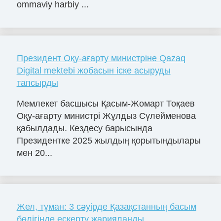
ommaviy harbiy ...
Президент Оқу-ағарту министріне Qazaq
Digital mektebi жобасын іске асыруды
тапсырды
Мемлекет басшысы Қасым-Жомарт Тоқаев
Оқу-ағарту министрі Жұлдыз Сүлейменова
қабылдады. Кездесу барысында
Президентке 2025 жылдың қорытындылары
мен 20...
Жел, тұман: 3 сәуірде Қазақстанның басым
бөлігінде ескерту жарияланды