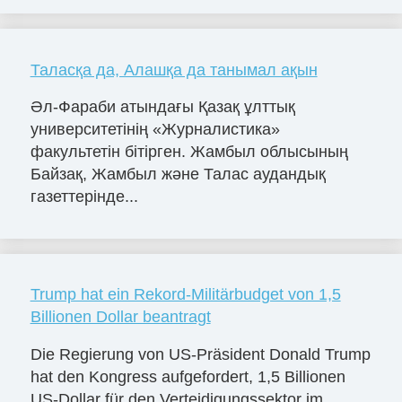
Таласқа да, Алашқа да танымал ақын
Әл-Фараби атындағы Қазақ ұлттық
университетінің «Журналистика»
факультетін бітірген. Жамбыл облысының
Байзақ, Жамбыл және Талас аудандық
газеттерінде...
Trump hat ein Rekord-Militärbudget von 1,5
Billionen Dollar beantragt
Die Regierung von US-Präsident Donald Trump
hat den Kongress aufgefordert, 1,5 Billionen
US-Dollar für den Verteidigungssektor im