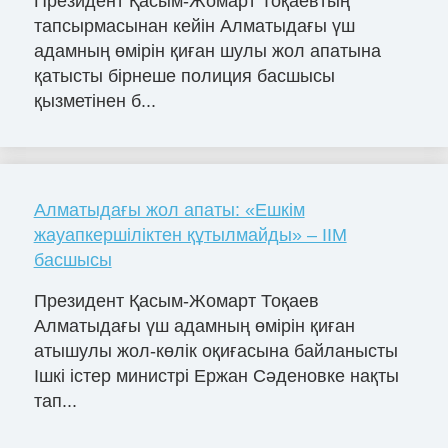
Президент Қасым-Жомарт Тоқаевтың
тапсырмасынан кейін Алматыдағы үш
адамның өмірін қиған шулы жол апатына
қатысты бірнеше полиция басшысы
қызметінен б...
Алматыдағы жол апаты: «Ешкім
жауапкершіліктен құтылмайды» – ІІМ
басшысы
Президент Қасым-Жомарт Тоқаев
Алматыдағы үш адамның өмірін қиған
атышулы жол-көлік оқиғасына байланысты
Ішкі істер министрі Ержан Сәденовке нақты
тап...