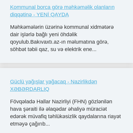
Kommunal borca görə məhkəməlik olanların
diqqətinə - YENİ QAYDA
Məhkəmələrin üzərinə kommunal xidmətərə
dair işlərlə bağlı yeni öhdəlik
qoyulub.Bakıvaxtı.az-ın məlumatına görə,
söhbət təbii qaz, su və elektrik ene...
Güclü yağışlar yağacaq - Nazirlikdən
XƏBƏRDARLIQ
Fövqəladə Hallar Nazirliyi (FHN) gözlənilən
hava şəraiti ilə əlaqədar əhaliyə müraciət
edərək müvafiq təhlükəsizlik qaydalarına riayət
etməyə çağırıb...