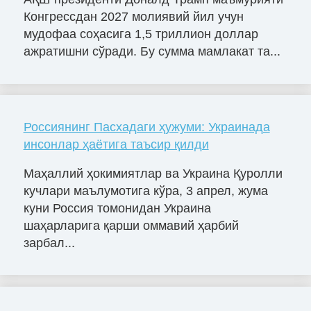
Конгрессдан 2027 молиявий йил учун
мудофаа соҳасига 1,5 триллион доллар
ажратишни сўради. Бу сумма мамлакат та...
Россиянинг Пасхадаги ҳужуми: Украинада
инсонлар ҳаётига таъсир қилди
Маҳаллий ҳокимиятлар ва Украина Қуролли
кучлари маълумотига кўра, 3 апрел, жума
куни Россия томонидан Украина
шаҳарларига қарши оммавий ҳарбий
зарбал...