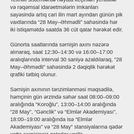
və rəqəmsal idarəetmələrin imkanları
sayəsində artıq cari ilin mart ayından günün pik
vaxtlarında “28 May–Əhmədli” sahəsində hər
iki istiqamətdə saatda 36 cüt qatar hərəkət edir.
Günorta saatlarında sərnişin axını nəzərə
alınaraq, saat 12:30–14:30 və 16:00–17:00
aralıqlarında interval 30 saniyə azaldılaraq, “28
May–Əhmədli” sahəsində 2 dəqiqlik hərəkət
qrafiki tətbiq olunur.
Sərnişin axınının tənzimlənməsi məqsədilə,
həmçinin gün ərzində səhər saat 08:00–09:00
aralığında “Koroğlu”, 13:00–14:00 aralığında
“28 May”, “Gənclik” və “Elmlər Akademiyası”,
18:00–19:00 aralığında isə “Elmlər
Akademiyası” və “28 May” stansiyalarına qədər