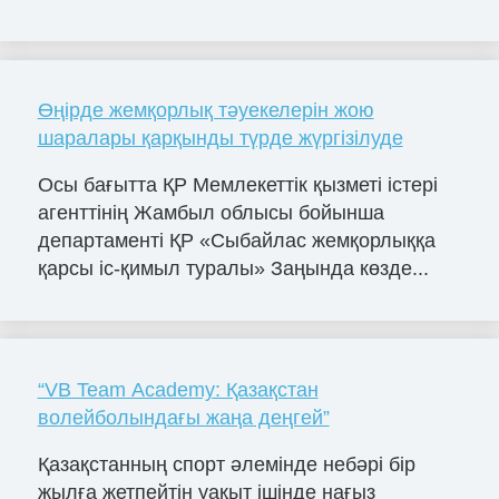
Өңірде жемқорлық тәуекелерін жою
шаралары қарқынды түрде жүргізілуде
Осы бағытта ҚР Мемлекеттік қызметі істері
агенттінің Жамбыл облысы бойынша
департаменті ҚР «Сыбайлас жемқорлыққа
қарсы іс-қимыл туралы» Заңында көзде...
“VB Team Academy: Қазақстан
волейболындағы жаңа деңгей”
Қазақстанның спорт әлемінде небәрі бір
жылға жетпейтін уақыт ішінде нағыз