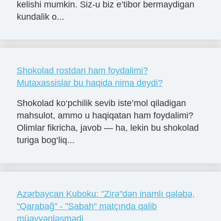
kelishi mumkin. Siz-u biz e’tibor bermaydigan
kundalik o...
Shokolad rostdan ham foydalimi?
Mutaxassislar bu haqida nima deydi?
Shokolad ko‘pchilik sevib iste’mol qiladigan
mahsulot, ammo u haqiqatan ham foydalimi?
Olimlar fikricha, javob — ha, lekin bu shokolad
turiga bog‘liq...
Azərbaycan Kuboku: "Zirə"dən inamlı qələbə,
"Qarabağ" - "Sabah" matçında qalib
müəyyənləşmədi