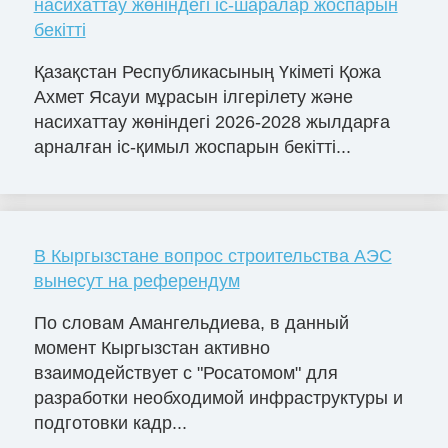
насихаттау жөніндегі іс-шаралар жоспарын
бекітті
Қазақстан Республикасының Үкіметі Қожа
Ахмет Ясауи мұрасын ілгерілету және
насихаттау жөніндегі 2026-2028 жылдарға
арналған іс-қимыл жоспарын бекітті...
В Кыргызстане вопрос строительства АЭС
вынесут на референдум
По словам Амангельдиева, в данный
момент Кыргызстан активно
взаимодействует с "Росатомом" для
разработки необходимой инфраструктуры и
подготовки кадр...