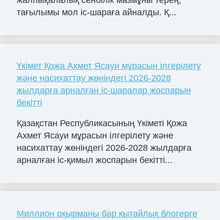
жалпықалалық сенбілік мазмұны терең,
тағылымы мол іс-шараға айналды. Қ...
Үкімет Қожа Ахмет Ясауи мұрасын ілгерілету
және насихаттау жөніндегі 2026-2028
жылдарға арналған іс-шаралар жоспарын
бекітті
Қазақстан Республикасының Үкіметі Қожа
Ахмет Ясауи мұрасын ілгерілету және
насихаттау жөніндегі 2026-2028 жылдарға
арналған іс-қимыл жоспарын бекітті...
Миллион оқырманы бар қытайлық блогерге