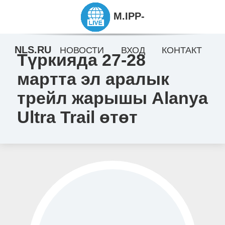
M.IPP-
NLS.RU
НОВОСТИ
ВХОД
КОНТАКТ
Түркияда 27-28
мартта эл аралык
трейл жарышы Alanya
Ultra Trail өтөт