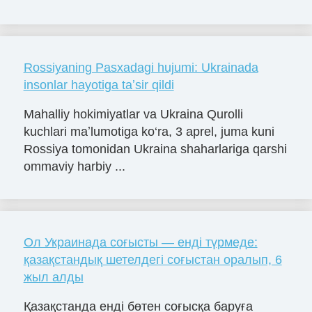
Rossiyaning Pasxadagi hujumi: Ukrainada
insonlar hayotiga taʼsir qildi
Mahalliy hokimiyatlar va Ukraina Qurolli
kuchlari maʼlumotiga ko‘ra, 3 aprel, juma kuni
Rossiya tomonidan Ukraina shaharlariga qarshi
ommaviy harbiy ...
Ол Украинада соғысты — енді түрмеде:
қазақстандық шетелдегі соғыстан оралып, 6
жыл алды
Қазақстанда енді бөтен соғысқа баруға