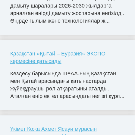
дамыту шаралары 2026-2030 жылдарға
арналған өңірді дамыту жоспарына енгізілді.
Өңірде ғылым және технологиялар ж...
Қазақстан «Қытай – Еуразия» ЭКСПО
көрмесіне қатысады
Кездесу барысында ШҰАА-ның Қазақстан
мен Қытай арасындағы қатынастарда
жүйеқұраушы рөл атқаратыны аталды.
Аталған өңір екі ел арасындағы негізгі құрл...
Үкімет Қожа Ахмет Ясауи мұрасын