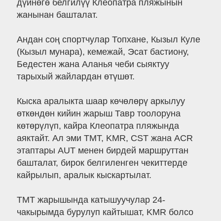
дүйнөгө белгилүү Клеопатра пляжынын
жанынан башталат.
Андан соң спортчулар Топхане, Кызыл Куле
(Кызыл мунара), кемежай, Эсат бастиону,
Бедестен жана Аланья чеби сыяктуу
тарыхый жайлардан өтүшөт.
Кыска аралыкта шаар көчөлөрү аркылуу
өткөндөн кийин жарыш Тавр тоолоруна
көтөрүлүп, кайра Клеопатра пляжында
аяктайт. Ал эми TMT, KMR, CST жана ACR
этаптары AUT менен бирдей маршруттан
башталат, бирок белгиленген чекиттерде
кайрылып, аралык кыскартылат.
TMT жарышында катышуучулар 24-
чакырымда бурулуп кайтышат, KMR болсо