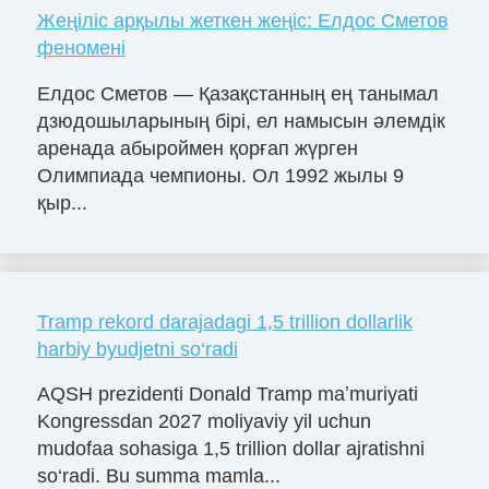
Жеңіліс арқылы жеткен жеңіс: Елдос Сметов
феномені
Елдос Сметов — Қазақстанның ең танымал
дзюдошыларының бірі, ел намысын әлемдік
аренада абыроймен қорғап жүрген
Олимпиада чемпионы. Ол 1992 жылы 9
қыр...
Tramp rekord darajadagi 1,5 trillion dollarlik
harbiy byudjetni so‘radi
AQSH prezidenti Donald Tramp maʼmuriyati
Kongressdan 2027 moliyaviy yil uchun
mudofaa sohasiga 1,5 trillion dollar ajratishni
so‘radi. Bu summa mamla...