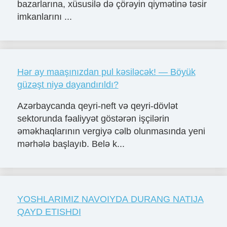
bazarlarına, xüsusilə də çörəyin qiymətinə təsir
imkanlarını ...
Hər ay maaşınızdan pul kəsiləcək! — Böyük
güzəşt niyə dayandırıldı?
Azərbaycanda qeyri-neft və qeyri-dövlət
sektorunda fəaliyyət göstərən işçilərin
əməkhaqlarının vergiyə cəlb olunmasında yeni
mərhələ başlayıb. Belə k...
YOSHLARIMIZ NAVOIYDA DURANG NATIJA
QAYD ETISHDI