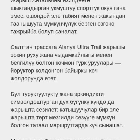
Жарыш Антальяны изилдөөгө
шыктандырган укмуштуу спорттук окуя гана
эмес, ошондой эле табият менен жакындан
таанышууга мүмкүнчүлүк берген өзгөчө
тажрыйба болуп саналат.
Салттан трассага Alanya Ultra Trail жарышы
эркин руху жана чыдамкайлыгы менен
белгилүү болгон көчмөн түрк уруулары —
йөрүктөр колдонгон байыркы көч
жолдорунда өтөт.
Бул туруктуулукту жана эркиндикти
символдоштурган дух бүгүнкү күндө да
жарышта сезилет: катышуучулар бир эле
жарышта төрт мезгилди сезүүгө мүмкүн
болгон татаал маршруттарда күч сынашат.