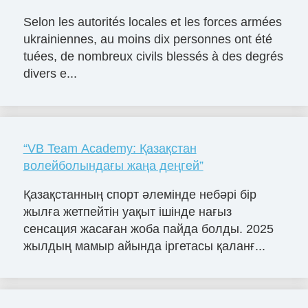
Selon les autorités locales et les forces armées
ukrainiennes, au moins dix personnes ont été
tuées, de nombreux civils blessés à des degrés
divers e...
“VB Team Academy: Қазақстан
волейболындағы жаңа деңгей”
Қазақстанның спорт әлемінде небәрі бір
жылға жетпейтін уақыт ішінде нағыз
сенсация жасаған жоба пайда болды. 2025
жылдың мамыр айында іргетасы қаланғ...