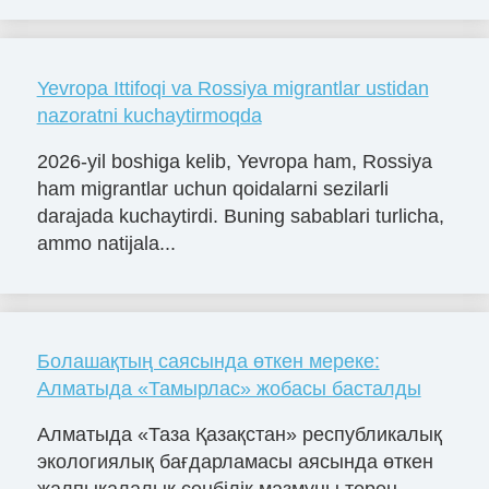
Yevropa Ittifoqi va Rossiya migrantlar ustidan
nazoratni kuchaytirmoqda
2026-yil boshiga kelib, Yevropa ham, Rossiya
ham migrantlar uchun qoidalarni sezilarli
darajada kuchaytirdi. Buning sabablari turlicha,
ammo natijala...
Болашақтың саясында өткен мереке:
Алматыда «Тамырлас» жобасы басталды
Алматыда «Таза Қазақстан» республикалық
экологиялық бағдарламасы аясында өткен