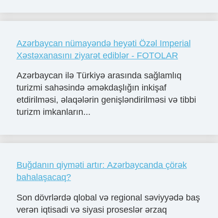
Azərbaycan nümayəndə heyəti Özəl Imperial
Xəstəxanasını ziyarət ediblər - FOTOLAR
Azərbaycan ilə Türkiyə arasında sağlamlıq
turizmi sahəsində əməkdaşlığın inkişaf
etdirilməsi, əlaqələrin genişləndirilməsi və tibbi
turizm imkanların...
Buğdanın qiyməti artır: Azərbaycanda çörək
bahalaşacaq?
Son dövrlərdə qlobal və regional səviyyədə baş
verən iqtisadi və siyasi proseslər ərzaq