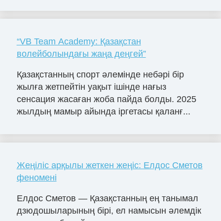
“VB Team Academy: Қазақстан
волейболындағы жаңа деңгей”
Қазақстанның спорт әлемінде небәрі бір
жылға жетпейтін уақыт ішінде нағыз
сенсация жасаған жоба пайда болды. 2025
жылдың мамыр айында іргетасы қаланғ...
Жеңіліс арқылы жеткен жеңіс: Елдос Сметов
феномені
Елдос Сметов — Қазақстанның ең танымал
дзюдошыларының бірі, ел намысын әлемдік