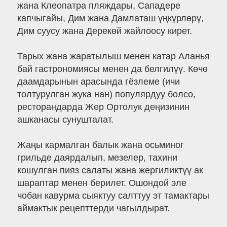
жана Клеопатра пляждары, Сападере
капчыгайы, Дим жана Дамлаташ үңкүрлөрү,
Дим суусу жана Дерекөй жайлоосу кирет.
Тарых жана жаратылыш менен катар Аланья
бай гастрономиясы менен да белгилүү. Көчө
даамдарынын арасында гёзлеме (ичи
толтурулган жука нан) популярдуу болсо,
ресторандарда Жер Ортолук деңизинин
ашканасы сунушталат.
Жаңы кармалган балык жана осьминог
грильде даярдалып, мезелер, тахини
кошулган пияз салаты жана жергиликтүү ак
шараптар менен берилет. Ошондой эле
чобан кавурма сыяктуу салттуу эт тамактары
аймактык рецепттерди чагылдырат.