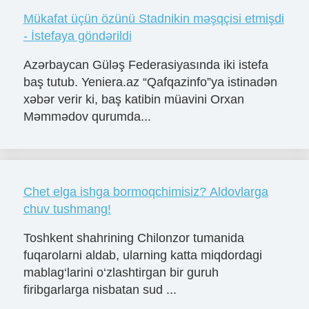
Mükafat üçün özünü Stadnikin məşqçisi etmişdi
- İstefaya göndərildi
Azərbaycan Güləş Federasiyasında iki istefa
baş tutub. Yeniera.az “Qafqazinfo”ya istinadən
xəbər verir ki, baş katibin müavini Orxan
Məmmədov qurumda...
Chet elga ishga bormoqchimisiz? Aldovlarga
chuv tushmang!
Toshkent shahrining Chilonzor tumanida
fuqarolarni aldab, ularning katta miqdordagi
mablag‘larini o‘zlashtirgan bir guruh
firibgarlarga nisbatan sud ...