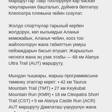
Маршруттар Тавр тоолорунун кар баскан
чокуларынан башталып, дүйнөгө белгилүү
Клеопатра пляжына чейин созулат.
Жолдо спортчулар тарыхый кербен
жолдорун, көп кылымдык Аланья
кемежайын, Аланья чебин, кооз тоо
жайлоолорун жана табияттын укмуш
пейзаждарын басып өтүшөт. Жарыштын
негизги жана эң узак этабы — 68 км Alanya
Ultra Trail (AUT) маршруту.
Мындан тышкары, жарыш программасына
төмөнкү этаптар кирет: • 42 км Taurus
Mountain Trail (TMT) • 27 км Keykubat
Mountain Run (KMR) • 18 км Cleopatra Short
Trail (CST) • 5 км Alanya Castle Run (ACR)
AUT маршруту Дамлаташ үңкүрүнүн жана