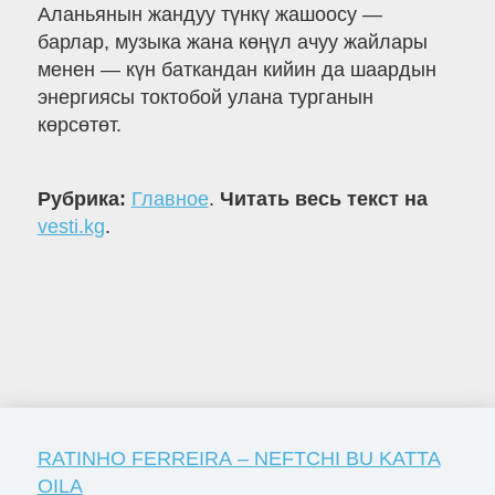
Аланьянын жандуу түнкү жашоосу —
барлар, музыка жана көңүл ачуу жайлары
менен — күн баткандан кийин да шаардын
энергиясы токтобой улана турганын
көрсөтөт.
Рубрика:
Главное
.
Читать весь текст на
vesti.kg
.
RATINHO FERREIRA – NEFTCHI BU KATTA
OILA