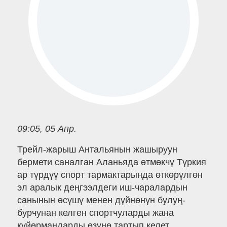
09:05, 05 Апр.
Трейл-жарыш Антальянын жашыруун
бермети саналган Аланьяда өтмөкчү Түркия
ар түрдүү спорт тармактарында өткөрүлгөн
эл аралык деңгээлдеги иш-чаралардын
санынын өсүшү менен дүйнөнүн булуң-
бурчунан келген спортчуларды жана
күйөрмандарды өзүнө тартып келет.