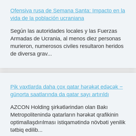
Ofensiva rusa de Semana Santa: Impacto en la
vida de la población ucraniana
Según las autoridades locales y las Fuerzas
Armadas de Ucrania, al menos diez personas
murieron, numerosos civiles resultaron heridos
de diversa grav...
Pik vaxtlarda daha çox qatar hərəkət edəcək −
günorta saatlarında da qatar sayı artırıldı
AZCON Holding şirkətlərindən olan Bakı
Metropolitenində qatarların hərəkət qrafikinin
optimallaşdırılması istiqamətində növbəti yenilik
tətbiq edilib...