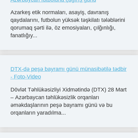
Azarkeş etik normaları, asayiş, davranış
qaydalarını, futbolun yüksək təşkilatı tələblərini
qorumaq şərti ilə, öz emosiyaları, çılğınlığı,
fanatlığıy...
DTX-də peşə bayramı günü münasibətilə tədbir
- Foto-Video
Dövlət Təhlükəsizliyi Xidmətində (DTX) 28 Mart
– Azərbaycan təhlükəsizlik orqanları
əməkdaşlarının peşə bayramı günü və bu
orqanların yaradılma...