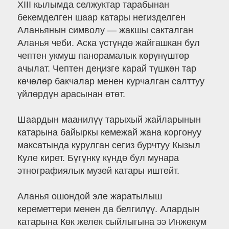
XIII кылымда селжуктар тарабынан
бекемделген шаар катары негизделген
Аланьянын символу — жакшы сакталган
Аланья чеби. Аска үстүндө жайгашкан бул
чептен укмуш панорамалык көрүнүштөр
ачылат. Чептен деңизге карай түшкөн тар
көчөлөр бакчалар менен курчалган салттуу
үйлөрдүн арасынан өтөт.
Шаардын маанилүү тарыхый жайларынын
катарына байыркы кемежай жана коргонуу
максатында курулган сегиз бурчтуу Кызыл
Куле кирет. Бүгүнкү күндө бул мунара
этнографиялык музей катары иштейт.
Аланья ошондой эле жаратылыш
кереметтери менен да белгилүү. Алардын
катарына Көк желек сыйлыгына ээ Инжекум