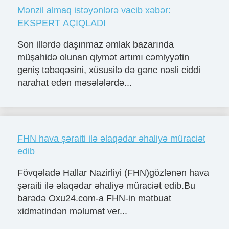
Mənzil almaq istəyənlərə vacib xəbər:
EKSPERT AÇIQLADI
Son illərdə daşınmaz əmlak bazarında
müşahidə olunan qiymət artımı cəmiyyətin
geniş təbəqəsini, xüsusilə də gənc nəsli ciddi
narahat edən məsələlərdə...
FHN hava şəraiti ilə əlaqədar əhaliyə müraciət
edib
Fövqəladə Hallar Nazirliyi (FHN)gözlənən hava
şəraiti ilə əlaqədar əhaliyə müraciət edib.Bu
barədə Oxu24.com-a FHN-in mətbuat
xidmətindən məlumat ver...