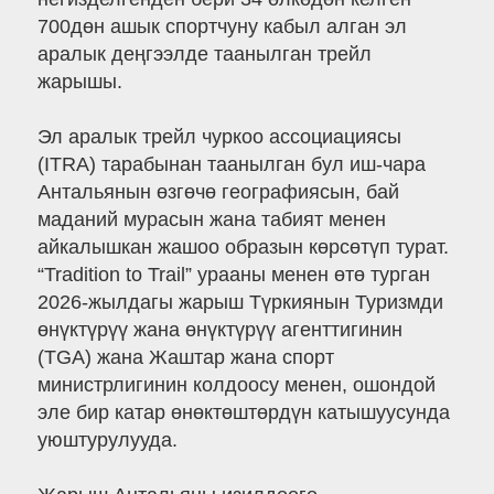
700дөн ашык спортчуну кабыл алган эл
аралык деңгээлде таанылган трейл
жарышы.
Эл аралык трейл чуркоо ассоциациясы
(ITRA) тарабынан таанылган бул иш-чара
Антальянын өзгөчө географиясын, бай
маданий мурасын жана табият менен
айкалышкан жашоо образын көрсөтүп турат.
“Tradition to Trail” урааны менен өтө турган
2026-жылдагы жарыш Түркиянын Туризмди
өнүктүрүү жана өнүктүрүү агенттигинин
(TGA) жана Жаштар жана спорт
министрлигинин колдоосу менен, ошондой
эле бир катар өнөктөштөрдүн катышуусунда
уюштурулууда.