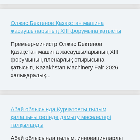
Олжас Бектенов Қазақстан машина
жасаушыларының XIII форумына қатысты
Премьер-министр Олжас Бектенов
Қазақстан машина жасаушыларының XIII
форумының пленарлық отырысына
қатысып, Kazakhstan Machinery Fair 2026
халықаралық...
Абай облысында Курчатовты ғылым
қалашығы ретінде дамыту мәселелері
талқыланды
Абай облысында ғылым, инновацияларды