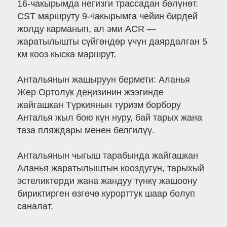
16-чакырымда негизги трассадан бөлүнөт.
CST маршруту 9-чакырымга чейин бирдей
жолду карманып, ал эми ACR —
жаратылышты сүйгөндөр үчүн даярдалган 5
км кооз кыска маршрут.
Антальянын жашыруун бермети: Аланья
Жер Ортолук деңизинин жээгинде
жайгашкан Түркиянын туризм борбору
Анталья жыл бою күн нуру, бай тарых жана
таза пляждары менен белгилүү.
Антальянын чыгыш тарабында жайгашкан
Аланья жаратылыштын кооздугун, тарыхый
эстеликтерди жана жандуу түнкү жашоону
бириктирген өзгөчө курорттук шаар болуп
саналат.