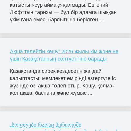
қатысты «сұр аймақ» қалмады. Евгений
Люфттың тарихы — бұл бір адамға шыққан
үкім ғана емес, барлығына берілген ...
Ақша төлейтін көшу: 2026 жылы кім және не
үшін Қазақстанның солтүстігіне барады
Қазақстанда сирек кездесетін жағдай
қалыптасты: мемлекет өміріңді өзгертуге іс
жүзінде өзі ақша төлеп отыр. Көшу, қолма-
қол ақша, баспана және жұмыс ...
„სოფლები რაღაც პერიოდში