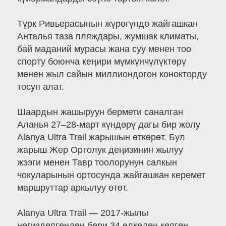
Түрк Ривьерасынын жүрөгүндө жайгашкан
Анталья таза пляждары, жумшак климаты,
бай маданий мурасы жана суу менен тоо
спорту боюнча кеңири мүмкүнчүлүктөрү
менен жыл сайын миллиондогон конокторду
тосуп алат.
Шаардын жашыруун бермети саналган
Аланья 27–28-март күндөрү дагы бир жолу
Alanya Ultra Trail жарышын өткөрөт. Бул
жарыш Жер Ортолук деңизинин жылуу
жээги менен Тавр тоолорунун салкын
чокуларынын ортосунда жайгашкан керемет
маршруттар аркылуу өтөт.
Alanya Ultra Trail — 2017-жылы
негизделгенден бери 34 өлкөдөн келген