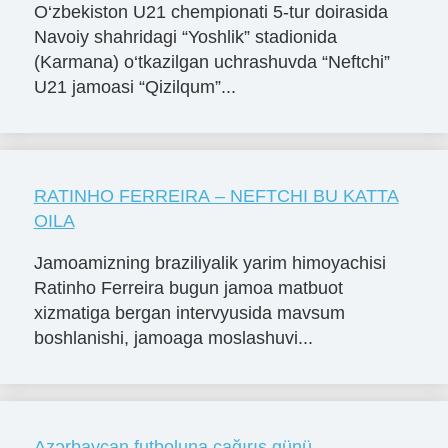
O‘zbekiston U21 chempionati 5-tur doirasida
Navoiy shahridagi “Yoshlik” stadionida
(Karmana) o‘tkazilgan uchrashuvda “Neftchi”
U21 jamoasi “Qizilqum”...
RATINHO FERREIRA – NEFTCHI BU KATTA
OILA
Jamoamizning braziliyalik yarim himoyachisi
Ratinho Ferreira bugun jamoa matbuot
xizmatiga bergan intervyusida mavsum
boshlanishi, jamoaga moslashuvi...
Azərbaycan futboluna çağırış günü