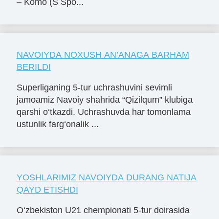
– Komo (S Spo...
NAVOIYDA NOXUSH AN’ANAGA BARHAM
BERILDI
Superliganing 5-tur uchrashuvini sevimli
jamoamiz Navoiy shahrida “Qizilqum” klubiga
qarshi o‘tkazdi. Uchrashuvda har tomonlama
ustunlik farg‘onalik ...
YOSHLARIMIZ NAVOIYDA DURANG NATIJA
QAYD ETISHDI
O‘zbekiston U21 chempionati 5-tur doirasida