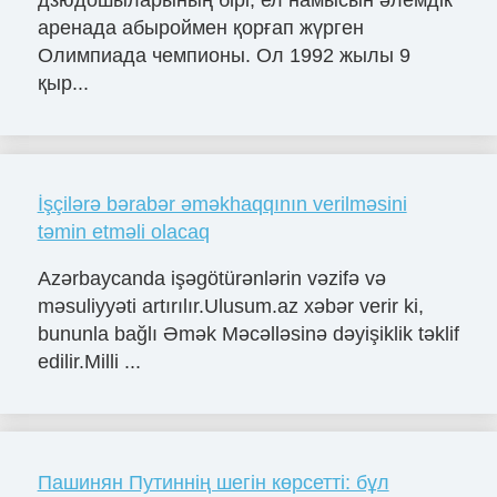
дзюдошыларының бірі, ел намысын әлемдік
аренада абыроймен қорғап жүрген
Олимпиада чемпионы. Ол 1992 жылы 9
қыр...
İşçilərə bərabər əməkhaqqının verilməsini
təmin etməli olacaq
Azərbaycanda işəgötürənlərin vəzifə və
məsuliyyəti artırılır.Ulusum.az xəbər verir ki,
bununla bağlı Əmək Məcəlləsinə dəyişiklik təklif
edilir.Milli ...
Пашинян Путиннің шегін көрсетті: бұл