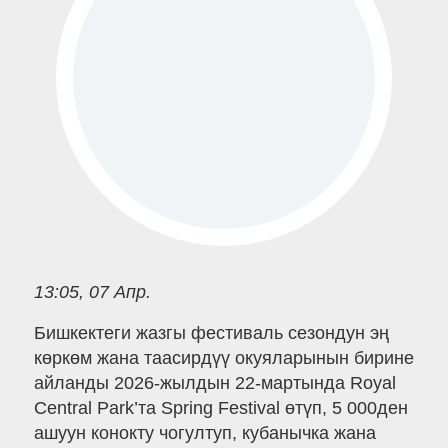
13:05, 07 Апр.
Бишкектеги жазгы фестиваль сезондун эң
көркөм жана таасирдүү окуяларынын бирине
айланды 2026-жылдын 22-мартында Royal
Central Park’та Spring Festival өтүп, 5 000ден
ашуун конокту чогултуп, кубанычка жана