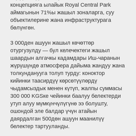
концепцияга ылайык Royal Central Park
аймагынын 71%ы жашыл зоналарга, суу
объектилерине жана инфраструктурага
бөлүнгөн.
3 000ден ашуун жашыл көчөттөр
отургузулду — бул келечектеги жашыл
шаардын алгачкы кадамдары Иш-чаранын
жүрүшүндө атмосфера дайыма жандуу жана
толкунданууга толуп турду: коноктор
кийинки таасирдүү көрсөтүүлөрдү
чыдамсыздык менен күтүп, жалпы суммасы
300 000 KGSке чейинки баалуу белектерди
утуп алуу мүмкүнчүлүгүнө ээ болушту,
ошондой эле балдар үчүн атайын
даярдалган 500дөн ашуун маанилүү
белектер тартууланды.