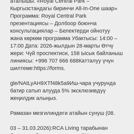
аталышы: «Royal Central Park –
Кыргызстандагы биринчи All-In-One шаар»
Программа: Royal Central Park
презентациясы – Долбоор боюнча
консультациялар – Белектерди ойнотуу
жана көркөм программа Убактысы: 14:00 –
17:00 Дата: 2026-жылдын 28-марты Өтчү
жери: Чүй проспектиси, 158 Ысык байланыш
линиясы: +996 707 666 688Катталуу үчүн
шилтеме:https://forms.
gle/NAtLyAH9XTf48k5a9Иш-чара учурунда
батир сатып алууда 5% эксклюзивдүү
жеңилдик алыңыз.
Рамазан мезгилиндеги атайын сунуш (08.
03 – 31.03.2026):RCA Living тарабынан