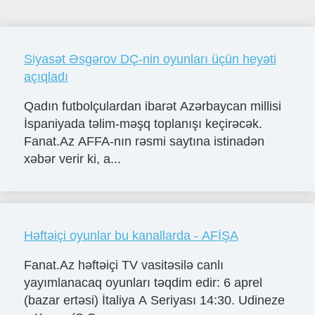
Siyasət Əsgərov DÇ-nin oyunları üçün heyəti
açıqladı
Qadın futbolçulardan ibarət Azərbaycan millisi
İspaniyada təlim-məşq toplanışı keçirəcək.
Fanat.Az AFFA-nın rəsmi saytına istinadən
xəbər verir ki, a...
Həftəiçi oyunlar bu kanallarda - AFİŞA
Fanat.Az həftəiçi TV vasitəsilə canlı
yayımlanacaq oyunları təqdim edir: 6 aprel
(bazar ertəsi) İtaliya A Seriyası 14:30. Udineze