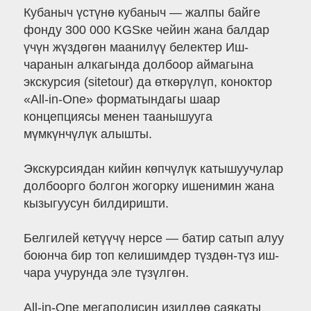
Кубаныч үстүнө кубаныч — жалпы байге
фонду 300 000 KGSке чейин жана балдар
үчүн жүздөгөн маанилүү белектер Иш-
чаранын алкагында долбоор аймагына
экскурсия (sitetour) да өткөрүлүп, коноктор
«All-in-One» форматындагы шаар
концепциясы менен таанышууга
мүмкүнчүлүк алышты.
Экскурсиядан кийин көпчүлүк катышуучулар
долбоорго болгон жогорку ишенимин жана
кызыгуусун билдиришти.
Белгилей кетүүчү нерсе — батир сатып алуу
боюнча бир топ келишимдер түздөн-түз иш-
чара учурунда эле түзүлгөн.
All-in-One мегаполисин изилдөө саякаты