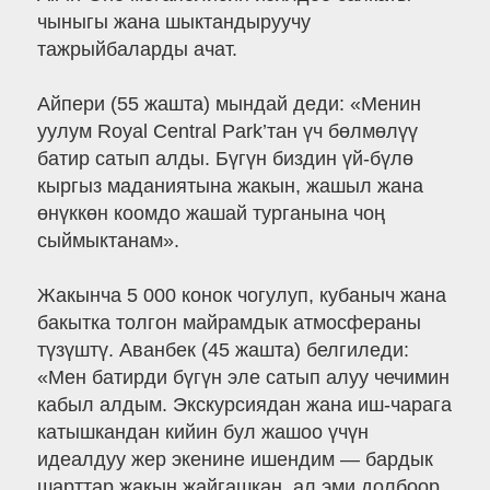
чыныгы жана шыктандыруучу
тажрыйбаларды ачат.
Айпери (55 жашта) мындай деди: «Менин
уулум Royal Central Park’тан үч бөлмөлүү
батир сатып алды. Бүгүн биздин үй-бүлө
кыргыз маданиятына жакын, жашыл жана
өнүккөн коомдо жашай турганына чоң
сыймыктанам».
Жакынча 5 000 конок чогулуп, кубаныч жана
бакытка толгон майрамдык атмосфераны
түзүштү. Аванбек (45 жашта) белгиледи:
«Мен батирди бүгүн эле сатып алуу чечимин
кабыл алдым. Экскурсиядан жана иш-чарага
катышкандан кийин бул жашоо үчүн
идеалдуу жер экенине ишендим — бардык
шарттар жакын жайгашкан, ал эми долбоор