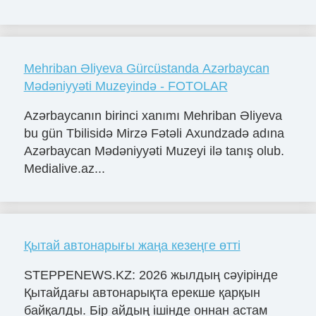
Mehriban Əliyeva Gürcüstanda Azərbaycan
Mədəniyyəti Muzeyində - FOTOLAR
Azərbaycanın birinci xanımı Mehriban Əliyeva
bu gün Tbilisidə Mirzə Fətəli Axundzadə adına
Azərbaycan Mədəniyyəti Muzeyi ilə tanış olub.
Medialive.az...
Қытай автонарығы жаңа кезеңге өтті
STEPPENEWS.KZ: 2026 жылдың сәуірінде
Қытайдағы автонарықта ерекше қарқын
байқалды. Бір айдың ішінде оннан астам