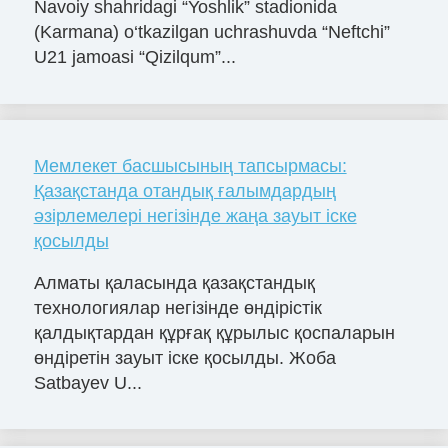
Navoiy shahridagi “Yoshlik” stadionida
(Karmana) o‘tkazilgan uchrashuvda “Neftchi”
U21 jamoasi “Qizilqum”...
Мемлекет басшысының тапсырмасы:
Қазақстанда отандық ғалымдардың
әзірлемелері негізінде жаңа зауыт іске
қосылды
Алматы қаласында қазақстандық
технологиялар негізінде өндірістік
қалдықтардан құрғақ құрылыс қоспаларын
өндіретін зауыт іске қосылды. Жоба
Satbayev U...