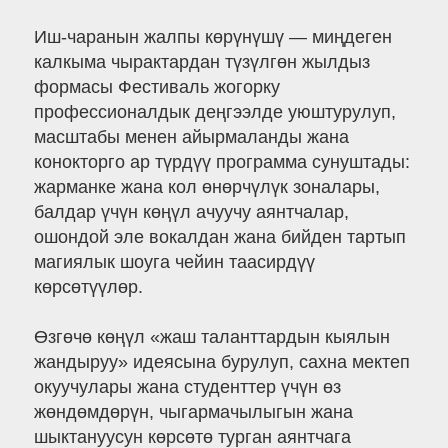
Иш-чаранын жалпы көрүнүшү — миңдеген
калкыма чырактардан түзүлгөн жылдыз
формасы Фестиваль жогорку
профессионалдык деңгээлде уюштурулуп,
масштабы менен айырмаланды жана
конокторго ар түрдүү программа сунуштады:
жарманке жана кол өнөрчүлүк зоналары,
балдар үчүн көңүл ачуучу аянтчалар,
ошондой эле вокалдан жана бийден тартып
магиялык шоуга чейин таасирдүү
көрсөтүүлөр.
Өзгөчө көңүл «жаш таланттардын кыялын
жандыруу» идеясына бурулуп, сахна мектеп
окуучулары жана студенттер үчүн өз
жөндөмдөрүн, чыгармачылыгын жана
шыктануусун көрсөтө турган аянтчага