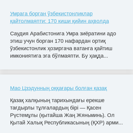
Умрага борган ўзбекистонликлар
қайтолмаяпти: 170 киши қийин аҳволда
Саудия Арабистонига Умра зиёратини адо
этиш учун борган 170 нафардан ортиқ
ўзбекистонлик ҳозиргача ватанга қайтиш
имкониятига эга бўлмаяпти. Бу ҳақда...
Мао Цзэдунның оққағары болған қазақ
Қазақ халқының тарихындағы ерекше
тағдырлы тұлғалардың бірі — Қасен
Рүстемұлы (қытайша Жаң Жяньминь). Ол
Қытай Халық Республикасының (ҚХР) арми...