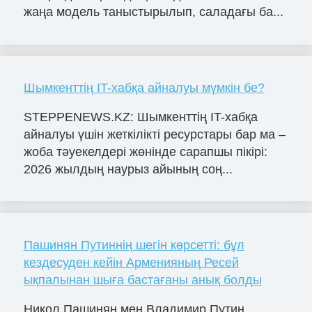
жаңа модель таныстырылып, саладағы ба...
Шымкенттің IT-хабқа айналуы мүмкін бе?
STEPPENEWS.KZ: Шымкенттің IT-хабқа
айналуы үшін жеткілікті ресурстары бар ма –
жоба тәуекелдері жөнінде сарапшы пікірі:
2026 жылдың наурыз айының соң...
Пашинян Путиннің шегін көрсетті: бұл
кездесуден кейін Арменияның Ресей
ықпалынан шыға бастағаны анық болды
Никол Пашинян мен Владимир Путин