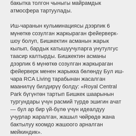
бакытка толгон чыныгы майрамдык
атмосфера тартуулады.
Иш-чаранын кульминациясы дээрлик 6
мүнөткө созулган жаркыраган фейерверк-
шоу болуп, Бишкектин асманын жарык
кылып, бардык катышуучуларга унутулгус
таасир калтырды. Бишкектин асманы
дээрлик 6 мүнөткө созулган жаркыраган
фейерверк менен жарыкка бөлөндү Бул иш-
чара RCA Living тарабынан жасалган
маанилүү билдирүү болду: «Royal Central
Park бүгүнтөн тартып Бишкек шаарынын
тургундары үчүн расмий түрдө эшигин ачат
— бул ар бир үй-бүлө үчүн идеалдуу
учурлар жаралган, жашыл чөйрөдө жана
бактылуу коомдо жашоого арналган
мейкиндик».