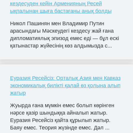
кездесуден кейін Арменияның Ресей
ықпалынан шыға бастағаны анық болды
Никол Пашинян мен Владимир Путин
арасындағы Мәскеудегі кездесу жай ғана
дипломатиялық эпизод емес еді — бұл ескі
қатынастар жүйесінің көз алдымызда с...
Еуразия Ресейсіз: Орталық Азия мен Кавказ
экономикалық билікті қалай өз қолына алып
жатыр
Жуырда ғана мүмкін емес болып көрінген
нәрсе қазір шындыққа айналып жатыр.
Еуразия Ресейсіз қайта құрылып жатыр.
Баяу емес. Теория жүзінде емес. Дәл ...