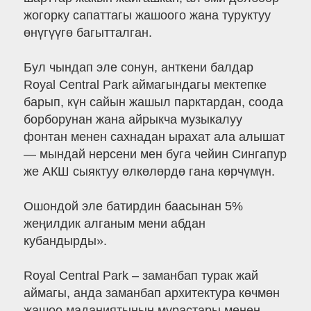
жогорку сапаттагы жашоого жана туруктуу
өнүгүүгө багытталган.
Бул чындап эле сонун, анткени балдар
Royal Central Park аймагындагы мектепке
барып, күн сайын жашыл парктардан, соода
борборунан жана айрыкча музыкалуу
фонтан менен сахнадан ырахат ала алышат
— мындай нерсени мен буга чейин Сингапур
же АКШ сыяктуу өлкөлөрдө гана көрчүмүн.
Ошондой эле батирдин баасынан 5%
жеңилдик алганым мени абдан
кубандырды».
Royal Central Park – заманбап турак жай
аймагы, анда заманбап архитектура көчмөн
жашоо маданиятынын мурастары менен