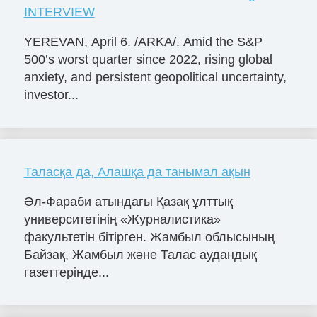
INTERVIEW
YEREVAN, April 6. /ARKA/. Amid the S&P
500’s worst quarter since 2022, rising global
anxiety, and persistent geopolitical uncertainty,
investor...
Таласқа да, Алашқа да танымал ақын
Әл-Фараби атындағы Қазақ ұлттық
университетінің «Журналистика»
факультетін бітірген. Жамбыл облысының
Байзақ, Жамбыл және Талас аудандық
газеттерінде...