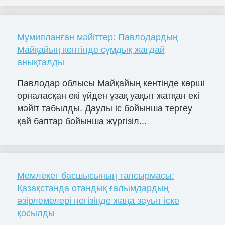
Мумияланған мәйіттер: Павлодардың
Майқайың кентінде сұмдық жағдай
анықталды
Павлодар облысы Майқайың кентінде көрші
орналасқан екі үйден ұзақ уақыт жатқан екі
мәйіт табылды. Даулы іс бойынша тергеу
қай баптар бойынша жүргізіл...
Мемлекет басшысының тапсырмасы:
Қазақстанда отандық ғалымдардың
әзірлемелері негізінде жаңа зауыт іске
қосылды