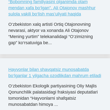
“Bobomning familiyasini olganimda otam
mendan xafa bo‘lgan”. Ali Otajonov mashhur
sulola vakili bo‘lish mas’uliyati haqida
O‘zbekiston xalq artisti Ortiq Otajonovning
nevarasi, aktyor va xonanda Ali Otajonov
“Mening yurtim” telekanalidagi “O‘zimizning
gap” ko‘rsatuviga be...
Hayvonlar bilan shavqatsiz munosabatda
bo‘lganlar 1 yilgacha ozodlikdan mahrum etiladi
O‘zbekiston Ekologik partiyasining Oliy Majlis
Qonunchilik palatasidagi fraksiyasi deputatlari
tomonidan “Hayvonlarni shafqatsiz
munosabatdan himoya ...