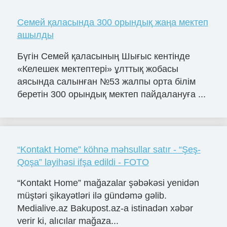
Семей қаласында 300 орындық жаңа мектеп
ашылды
Бүгін Семей қаласының Шығыс кентінде
«Келешек мектептері» ұлттық жобасы
аясында салынған №53 жалпы орта білім
беретін 300 орындық мектеп пайдалануға ...
“Kontakt Home” köhnə məhsullar satır - “Şeş-
Qoşa” layihəsi ifşa edildi - FOTO
“Kontakt Home” mağazalar şəbəkəsi yenidən
müştəri şikayətləri ilə gündəmə gəlib.
Medialive.az Bakupost.az-a istinadən xəbər
verir ki, alıcılar mağaza...