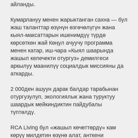
айланды.
Кумарлануу менен жарыктанган сахна — бул
жаш таланттар өзүнүн өзгөчөлүгүн жана
кыял-максаттарын ишенимдүү түрдө
көрсөткөн жай Көңүл ачуучу программа
менен катар, иш-чара «Кыял шаарында
жашыл келечекти отургуз» демилгеси
аркылуу маанилүү социалдык миссияны да
аткарды.
2 000ден ашуун дарак балдар тарабынан
отургузулуп, экологиялык жана туруктуу
шаардык мейкиндиктин пайдубалы
түптөлдү.
RCA Living бул «жашыл көчөттөрдү» кам
көрүү милдетин өзүнө алат, анткени