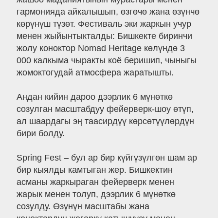
гармонияда айкалышып, өзгөчө жана өзүнчө
көрүнүш түзөт. Фестиваль эки жаркын учур
менен жыйынтыкталды: Бишкекте биринчи
жолу коноктор Nomad Heritage көлүндө 3
000 калкыма чыракты коё беришип, чыныгы
жомоктогудай атмосфера жаратышты.
Андан кийин дароо дээрлик 6 мүнөткө
созулган масштабдуу фейерверк-шоу өтүп,
ал шаардагы эң таасирдүү көрсөтүүлөрдүн
бири болду.
Spring Fest – бул ар бир күйгүзүлгөн шам ар
бир кыялды камтыган жер. Бишкектин
асманы жаркыраган фейерверк менен
жарык менен толуп, дээрлик 6 мүнөткө
созулду. Өзүнүн масштабы жана