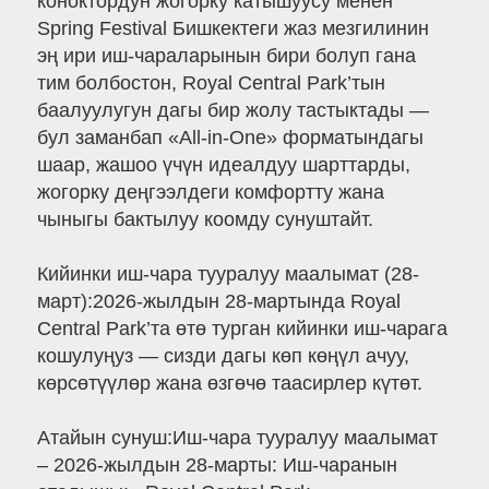
коноктордун жогорку катышуусу менен
Spring Festival Бишкектеги жаз мезгилинин
эң ири иш-чараларынын бири болуп гана
тим болбостон, Royal Central Park’тын
баалуулугун дагы бир жолу тастыктады —
бул заманбап «All-in-One» форматындагы
шаар, жашоо үчүн идеалдуу шарттарды,
жогорку деңгээлдеги комфортту жана
чыныгы бактылуу коомду сунуштайт.
Кийинки иш-чара тууралуу маалымат (28-
март):2026-жылдын 28-мартында Royal
Central Park’та өтө турган кийинки иш-чарага
кошулуңуз — сизди дагы көп көңүл ачуу,
көрсөтүүлөр жана өзгөчө таасирлер күтөт.
Атайын сунуш:Иш-чара тууралуу маалымат
– 2026-жылдын 28-марты: Иш-чаранын