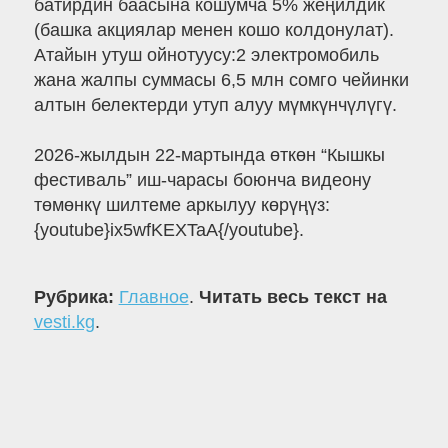
батирдин баасына кошумча 5% жеңилдик
(башка акциялар менен кошо колдонулат).
Атайын утуш ойнотуусу:2 электромобиль
жана жалпы суммасы 6,5 млн сомго чейинки
алтын белектерди утуп алуу мүмкүнчүлүгү.
2026-жылдын 22-мартында өткөн “Кышкы
фестиваль” иш-чарасы боюнча видеону
төмөнкү шилтеме аркылуу көрүңүз:
{youtube}ix5wfKEXTaA{/youtube}.
Рубрика:
Главное
.
Читать весь текст на
vesti.kg
.