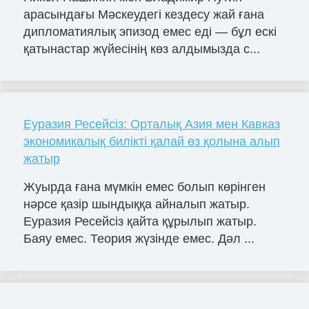
арасындағы Мәскеудегі кездесу жай ғана
дипломатиялық эпизод емес еді — бұл ескі
қатынастар жүйесінің көз алдымызда с...
Еуразия Ресейсіз: Орталық Азия мен Кавказ
экономикалық билікті қалай өз қолына алып
жатыр
Жуырда ғана мүмкін емес болып көрінген
нәрсе қазір шындыққа айналып жатыр.
Еуразия Ресейсіз қайта құрылып жатыр.
Баяу емес. Теория жүзінде емес. Дәл ...