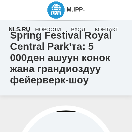
M.IPP-
NLS.RU
НОВОСТИ
ВХОД
КОНТАКТ
Spring Festival Royal
Central Park’та: 5
000ден ашуун конок
жана грандиоздуу
фейерверк-шоу