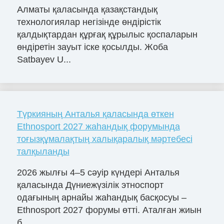
Алматы қаласында қазақстандық
технологиялар негізінде өндірістік
қалдықтардан құрғақ құрылыс қоспаларын
өндіретін зауыт іске қосылды. Жоба
Satbayev U...
Түркияның Анталья қаласында өткен
Ethnosport 2027 жаһандық форумында
тоғызқұмалақтың халықаралық мәртебесі
талқыланды
2026 жылғы 4–5 сәуір күндері Анталья
қаласында Дүниежүзілік этноспорт
одағының арнайы жаһандық басқосуы –
Ethnosport 2027 форумы өтті. Аталған жиын
б...