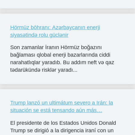
Hörmüz böhranı: Azərbaycanın enerji
siyasətində rolu güclənir
Son zamanlar İranın Hörmüz boğazını
bağlaması qlobal enerji bazarlarında ciddi
narahatlıqlar yaradıb. Bu addım neft və qaz
tədarükündə risklər yaradı...
Trump lanzó un ultimátum severo a Irán: la
situación se está tensando aún más…
El presidente de los Estados Unidos Donald
Trump se dirigió a la dirigencia iraní con un