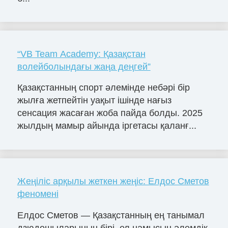
“VB Team Academy: Қазақстан
волейболындағы жаңа деңгей”
Қазақстанның спорт әлемінде небәрі бір
жылға жетпейтін уақыт ішінде нағыз
сенсация жасаған жоба пайда болды. 2025
жылдың мамыр айында іргетасы қаланғ...
Жеңіліс арқылы жеткен жеңіс: Елдос Сметов
феномені
Елдос Сметов — Қазақстанның ең танымал