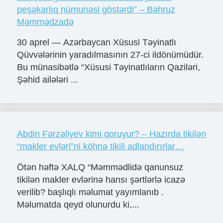
peşəkarlıq nümunəsi göstərdi” – Bəhruz
Məmmədzadə
30 aprel — Azərbaycan Xüsusi Təyinatlı
Qüvvələrinin yaradılmasının 27-ci ildönümüdür.
Bu münasibətlə “Xüsusi Təyinatlıların Qaziləri,
Şəhid ailələri ...
Abdin Fərzəliyev kimi qoruyur? – Hazırda tikilən
“makler evləri”ni köhnə tikili adlandırırlar…
Ötən həftə XALQ “Məmmədlidə qanunsuz
tikilən makler evlərinə hansı şərtlərlə icazə
verilib? başlıqlı məlumat yayımlanıb .
Məlumatda qeyd olunurdu ki,...