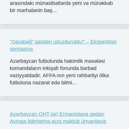
arasındakı münasibətlərdə yeni və mürəkkəb
bir mərhələnin baş...
“Qarabağ” qəsdən uduzduruldu? – Ekspertdən
sensasiya
Azərbaycan futbolunda hakimlik məsələsi
komandaların inkişafı fonunda bərbad
vəziyyətdədir. AFFA-nın yeni rəhbərliyi ölkə
futboluna nəzarət edə bilmi...
Azərbaycan QHT-ləri Ermənistana gedən
Avropa liderlərinə açıq məktub ünvanlayıb