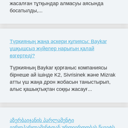
жасалған тұтқындар алмасуы аясында
босатылды,...
Түркияның жаңа әскери құпиясы: Baykar
ұшқышсыз жүйелер нарығын қалай
өзгертеді?
Түркияның Baykar қорғаныс компаниясы
бірнеше ай ішінде K2, Sivrisinek және Mizrak
атты үш жаңа дрон жобасын таныстырып,
алыс қашықтықтан соққы жасауғ...
აზერბაიჯანის პარლამენტი
ევროპარლამენტთან ურთიერთობას წყვეტს