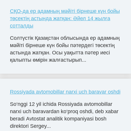
СҚО-да ер адамның мәйіті бірнеше күн бойы
төсектің астында жатқан: Әйел 14 жылға
сотталды
Солтүстік Қазақстан облысында ер адамның
мәйіті бірнеше күн бойы пәтердегі төсектің
астында жатқан. Осы уақытта пәтер иесі
қалыпты өмірін жалғастырып...
Rossiyada avtomobillar narxi uch baravar oshdi
So‘nggi 12 yil ichida Rossiyada avtomobillar
narxi uch baravardan ko‘proq oshdi, deb xabar
beradi Avtostat analitik kompaniyasi bosh
direktori Sergey...