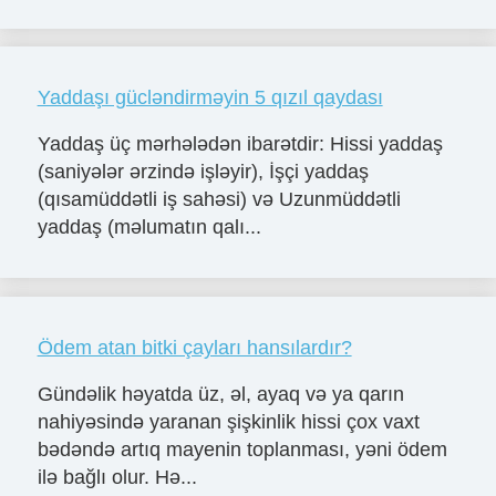
Yaddaşı gücləndirməyin 5 qızıl qaydası
Yaddaş üç mərhələdən ibarətdir: Hissi yaddaş
(saniyələr ərzində işləyir), İşçi yaddaş
(qısamüddətli iş sahəsi) və Uzunmüddətli
yaddaş (məlumatın qalı...
Ödem atan bitki çayları hansılardır?
Gündəlik həyatda üz, əl, ayaq və ya qarın
nahiyəsində yaranan şişkinlik hissi çox vaxt
bədəndə artıq mayenin toplanması, yəni ödem
ilə bağlı olur. Hə...