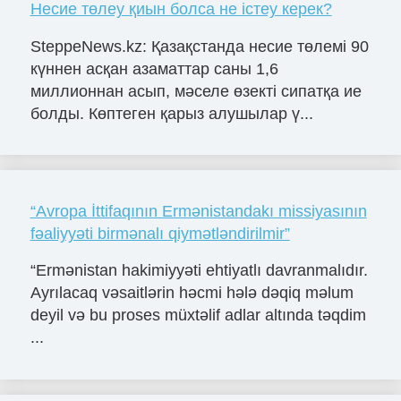
Несие төлеу қиын болса не істеу керек?
SteppeNews.kz: Қазақстанда несие төлемі 90
күннен асқан азаматтар саны 1,6
миллионнан асып, мәселе өзекті сипатқа ие
болды. Көптеген қарыз алушылар ү...
“Avropa İttifaqının Ermənistandakı missiyasının
fəaliyyəti birmənalı qiymətləndirilmir”
“Ermənistan hakimiyyəti ehtiyatlı davranmalıdır.
Ayrılacaq vəsaitlərin həcmi hələ dəqiq məlum
deyil və bu proses müxtəlif adlar altında təqdim
...