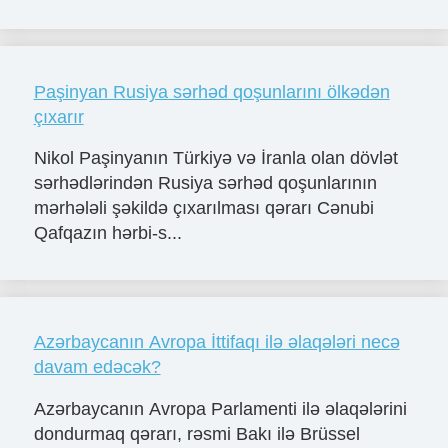
Paşinyan Rusiya sərhəd qoşunlarını ölkədən
çıxarır
Nikol Paşinyanın Türkiyə və İranla olan dövlət
sərhədlərindən Rusiya sərhəd qoşunlarının
mərhələli şəkildə çıxarılması qərarı Cənubi
Qafqazın hərbi-s...
Azərbaycanın Avropa İttifaqı ilə əlaqələri necə
davam edəcək?
Azərbaycanın Avropa Parlamenti ilə əlaqələrini
dondurmaq qərarı, rəsmi Bakı ilə Brüssel