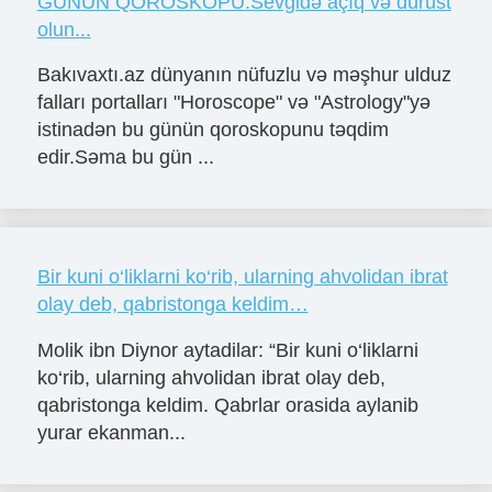
GÜNÜN QOROSKOPU:Sevgidə açıq və dürüst
olun...
Bakıvaxtı.az dünyanın nüfuzlu və məşhur ulduz
falları portalları "Horoscope" və "Astrology"yə
istinadən bu günün qoroskopunu təqdim
edir.Səma bu gün ...
Bir kuni o‘liklarni ko‘rib, ularning ahvolidan ibrat
olay deb, qabristonga keldim…
Molik ibn Diynor aytadilar: “Bir kuni o‘liklarni
ko‘rib, ularning ahvolidan ibrat olay deb,
qabristonga keldim. Qabrlar orasida aylanib
yurar ekanman...