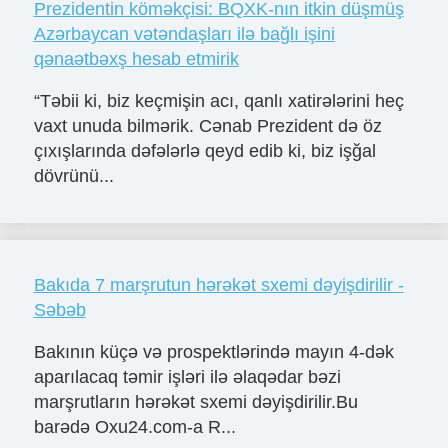
Prezidentin köməkçisi: BQXK-nın itkin düşmüş
Azərbaycan vətəndaşları ilə bağlı işini
qənaətbəxş hesab etmirik
“Təbii ki, biz keçmişin acı, qanlı xatirələrini heç
vaxt unuda bilmərik. Cənab Prezident də öz
çıxışlarında dəfələrlə qeyd edib ki, biz işğal
dövrünü...
Bakıda 7 marşrutun hərəkət sxemi dəyişdirilir -
Səbəb
Bakının küçə və prospektlərində mayın 4-dək
aparılacaq təmir işləri ilə əlaqədar bəzi
marşrutların hərəkət sxemi dəyişdirilir.Bu
barədə Oxu24.com-a R...