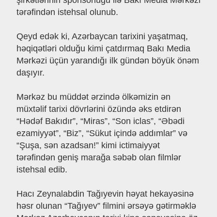
şirkətlərinin sponsorluğu ilə Bakı Media Mərkəzi
tərəfindən istehsal olunub.
Qeyd edək ki, Azərbaycan tarixini yaşatmaq,
həqiqətləri olduğu kimi çatdırmaq Bakı Media
Mərkəzi üçün yarandığı ilk gündən böyük önəm
daşıyır.
Mərkəz bu müddət ərzində ölkəmizin ən
müxtəlif tarixi dövrlərini özündə əks etdirən
“Hədəf Bakıdır”, “Miras”, “Son iclas”, “Əbədi
ezamiyyət”, “Biz”, “Sükut içində addımlar” və
“Şuşa, sən azadsan!” kimi ictimaiyyət
tərəfindən geniş marağa səbəb olan filmlər
istehsal edib.
Hacı Zeynalabdin Tağıyevin həyat hekayəsinə
həsr olunan “Tağıyev” filmini ərsəyə gətirməklə