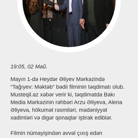
19:05, 02 Май.
Mayın 1-də Heydər Əliyev Mərkəzində
“Tağıyev: Məktəb” bədii filminin təqdimatı olub.
Musteqil.az xəbər verir ki, təqdimatda Bakı
Media Mərkəzinin rəhbəri Arzu Əliyeva, Alena
Əliyeva, hökumət rəsmiləri, mədəniyyət
xadimləri və digər qonaqlar iştirak ediblər.
Filmin nümayişindən əvvəl çıxış edən