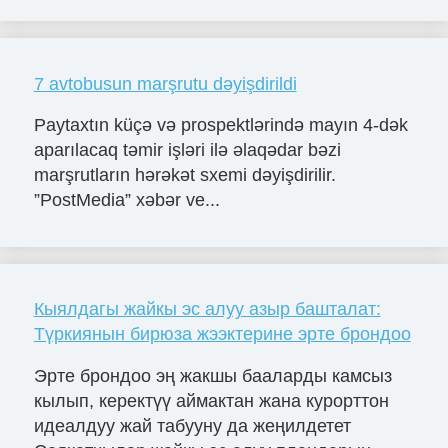
7 avtobusun marşrutu dəyişdirildi
Paytaxtın küçə və prospektlərində mayın 4-dək
aparılacaq təmir işləri ilə əlaqədar bəzi
marşrutların hərəkət sxemi dəyişdirilir.
”PostMedia” xəbər ve...
Кыялдагы жайкы эс алуу азыр башталат:
Түркиянын бирюза жээктерине эрте брондоо
Эрте брондоо эң жакшы бааларды камсыз
кылып, керектүү аймактан жана курорттон
идеалдуу жай табууну да жеңилдетет