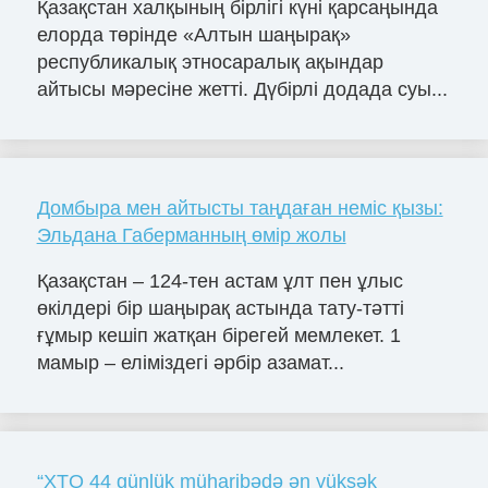
Қазақстан халқының бірлігі күні қарсаңында
елорда төрінде «Алтын шаңырақ»
республикалық этносаралық ақындар
айтысы мәресіне жетті. Дүбірлі додада суы...
Домбыра мен айтысты таңдаған неміс қызы:
Эльдана Габерманның өмір жолы
Қазақстан – 124-тен астам ұлт пен ұлыс
өкілдері бір шаңырақ астында тату-тәтті
ғұмыр кешіп жатқан бірегей мемлекет. 1
мамыр – еліміздегі әрбір азамат...
“XTQ 44 günlük müharibədə ən yüksək