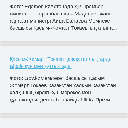
Фото: Egemen.kzАстанада ҚР Премьер-
министрінің орынбасары – Мәдениет және
ақпарат министрі Аида Балаева Мемлекет
басшысы Қасым-Жомарт Тоқаевтың атына...
Қасым-Жомарт Тоқаев қазақстандықтарды
Бірлік күнімен құттықтады
Фото: Gov.kzМемлекет басшысы Қасым-
Жомарт Тоқаев Қазақстан халқын Қазақстан
халқының бірлігі күні мерекесімен
құттықтады, деп хабарлайды Ult.kz.Прези...