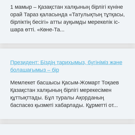
1 мамыр – Қазақстан халқының бірлігі күніне
орай Тараз қаласында «Татулықтың тұтқасы,
бірліктің бесігі» атты ауқымды мерекелік іс-
шара өтті. «Көне-Та...
Президент: Біздің тарихымыз, бүгініміз және
болашағымыз – бір
Мемлекет басшысы Қасым-Жомарт Тоқаев
Қазақстан халқының бірлігі мерекесімен
құттықттады. Бұл туралы Ақорданың
баспасөз қызметі хабарлады. Құрметті от...