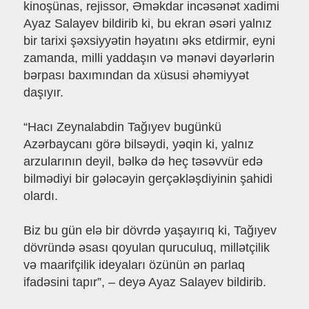
kinoşünas, rejissor, Əməkdar incəsənət xadimi
Ayaz Salayev bildirib ki, bu ekran əsəri yalnız
bir tarixi şəxsiyyətin həyatını əks etdirmir, eyni
zamanda, milli yaddaşın və mənəvi dəyərlərin
bərpası baxımından da xüsusi əhəmiyyət
daşıyır.
“Hacı Zeynalabdin Tağıyev bugünkü
Azərbaycanı görə bilsəydi, yəqin ki, yalnız
arzularının deyil, bəlkə də heç təsəvvür edə
bilmədiyi bir gələcəyin gerçəkləşdiyinin şahidi
olardı.
Biz bu gün elə bir dövrdə yaşayırıq ki, Tağıyev
dövründə əsası qoyulan quruculuq, millətçilik
və maarifçilik ideyaları özünün ən parlaq
ifadəsini tapır”, – deyə Ayaz Salayev bildirib.