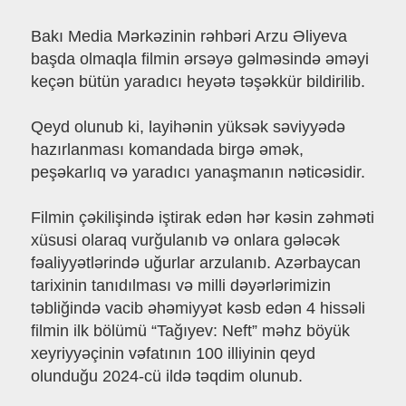
Bakı Media Mərkəzinin rəhbəri Arzu Əliyeva
başda olmaqla filmin ərsəyə gəlməsində əməyi
keçən bütün yaradıcı heyətə təşəkkür bildirilib.
Qeyd olunub ki, layihənin yüksək səviyyədə
hazırlanması komandada birgə əmək,
peşəkarlıq və yaradıcı yanaşmanın nəticəsidir.
Filmin çəkilişində iştirak edən hər kəsin zəhməti
xüsusi olaraq vurğulanıb və onlara gələcək
fəaliyyətlərində uğurlar arzulanıb. Azərbaycan
tarixinin tanıdılması və milli dəyərlərimizin
təbliğində vacib əhəmiyyət kəsb edən 4 hissəli
filmin ilk bölümü “Tağıyev: Neft” məhz böyük
xeyriyyəçinin vəfatının 100 illiyinin qeyd
olunduğu 2024-cü ildə təqdim olunub.