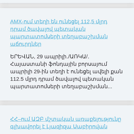
AMX-ում տեղի են ունեցել 112,5 մլրդ
դրամ ծավալով պետական
պարտատոմսերի տեղաբաշխման
աճուրդներ
ԵՐԵՎԱՆ, 29 ապրիլի․/ԱՌԿԱ/․
Հայաստանի ֆոնդային բորսայում
ապրիլի 29-ին տեղի է ունեցել ավելի քան
112.5 մլրդ դրամ ծավալով պետական
պարտատոմսերի տեղաբաշխման...
ՀՀ–ում ԱԶԲ մշտական առաքելությունը
գլխավորել է Լյազիզա Սաբիրովան