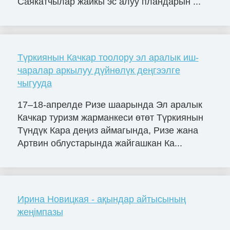
Саякатчылар жайкы эс алуу пландарын ...
Түркиянын Качкар тоолору эл аралык иш-
чаралар аркылуу дүйнөлүк деңгээлге
чыгууда
17–18-апрелде Ризе шаарында Эл аралык
Качкар туризм жарманкеси өтөт Түркиянын
Түндүк Кара деңиз аймагында, Ризе жана
Артвин облустарында жайгашкан Ка...
Ирина Новицкая - ақындар айтысының
жеңімпазы