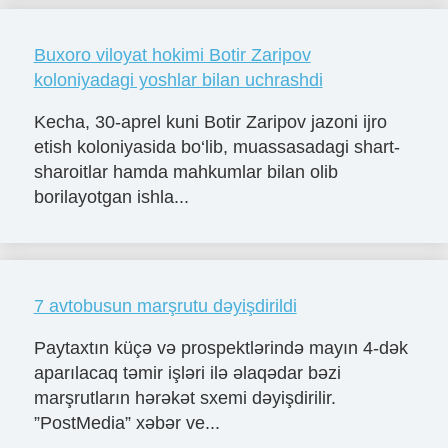
Buxoro viloyat hokimi Botir Zaripov
koloniyadagi yoshlar bilan uchrashdi
Kecha, 30-aprel kuni Botir Zaripov jazoni ijro
etish koloniyasida bo‘lib, muassasadagi shart-
sharoitlar hamda mahkumlar bilan olib
borilayotgan ishla...
7 avtobusun marşrutu dəyişdirildi
Paytaxtın küçə və prospektlərində mayın 4-dək
aparılacaq təmir işləri ilə əlaqədar bəzi
marşrutların hərəkət sxemi dəyişdirilir.
”PostMedia” xəbər ve...