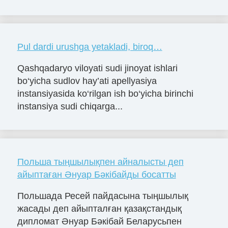
Pul dardi urushga yetakladi, biroq…
Qashqadaryo viloyati sudi jinoyat ishlari
bo‘yicha sudlov hay’ati apellyasiya
instansiyasida ko‘rilgan ish bo‘yicha birinchi
instansiya sudi chiqarga...
Польша тыңшылықпен айналысты деп
айыптаған Әнуар Бәкібайды босатты
Польшада Ресей пайдасына тыңшылық
жасады деп айыпталған қазақстандық
дипломат Әнуар Бәкібай Беларусьпен