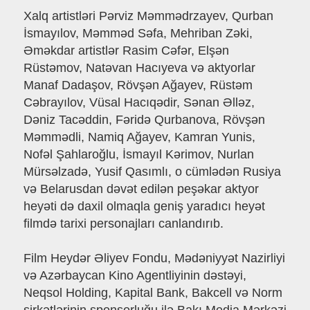
Xalq artistləri Pərviz Məmmədrzayev, Qurban
İsmayılov, Məmməd Səfa, Mehriban Zəki,
Əməkdar artistlər Rasim Cəfər, Elşən
Rüstəmov, Natəvan Hacıyeva və aktyorlar
Manaf Dadaşov, Rövşən Ağayev, Rüstəm
Cəbrayılov, Vüsal Hacıqədir, Sənan Əlləz,
Dəniz Tacəddin, Fəridə Qurbanova, Rövşən
Məmmədli, Namiq Ağayev, Kamran Yunis,
Nofəl Şahlaroğlu, İsmayıl Kərimov, Nurlan
Mürsəlzadə, Yusif Qasımlı, o cümlədən Rusiya
və Belarusdan dəvət edilən peşəkar aktyor
heyəti də daxil olmaqla geniş yaradıcı heyət
filmdə tarixi personajları canlandırıb.
Film Heydər Əliyev Fondu, Mədəniyyət Nazirliyi
və Azərbaycan Kino Agentliyinin dəstəyi,
Neqsol Holding, Kapital Bank, Bakcell və Norm