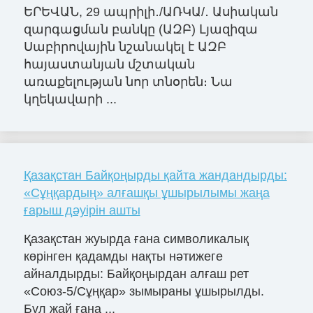
ԵՐԵՎԱՆ, 29 ապրիլի․/ԱՌԿԱ/․ Ասիական
զարգացման բանկը (ԱԶԲ) Լյազիզա
Սաբիրովային նշանակել է ԱԶԲ
հայաստանյան մշտական
առաքելության նոր տնօրեն։ Նա
կղեկավարի ...
Қазақстан Байқоңырды қайта жандандырды:
«Сұңқардың» алғашқы ұшырылымы жаңа
ғарыш дәуірін ашты
Қазақстан жуырда ғана символикалық
көрінген қадамды нақты нәтижеге
айналдырды: Байқоңырдан алғаш рет
«Союз-5/Сұңқар» зымыраны ұшырылды.
Бұл жай ғана ...