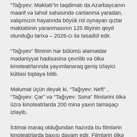
“Tağıyev: Məktəb”in təqdimatı da Azərbaycanın
maarif və təhsil sahəsində canlanma yaradan,
xalqımızın həyatında böyük rol oynayan qızlar
məktəbinin yaranmasının 125 illiyinin qeyd
olunduğu tarixə – 2026-cı ilə təsadüf edir.
“Tağıyev” filminin hər bölümü əlamətdar
mədəniyyət hadisəsinə çevrilib və ölkə
kinoteatrlarında yayımlanaraq geniş izləyici
kütləsi toplaya bilib.
Məlumat üçün deyək ki, “Tağıyev: Neft” ,
“Tağıyev: Çar” və “Tağıyev: Sona” filmlərini ölkə
üzrə kinoteatrlarda 200 minə yaxın tamaşaçı
izləyib.
İctimai maraq olduğundan hazırda bu filmlərin
kinoteatrlarda baxışı davam edir. Filmlərin ölkə