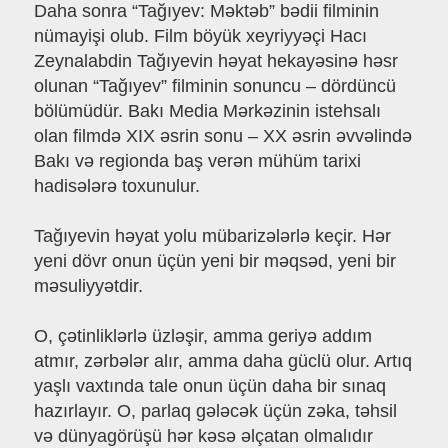
Daha sonra “Tağıyev: Məktəb” bədii filminin
nümayişi olub. Film böyük xeyriyyəçi Hacı
Zeynalabdin Tağıyevin həyat hekayəsinə həsr
olunan “Tağıyev” filminin sonuncu – dördüncü
bölümüdür. Bakı Media Mərkəzinin istehsalı
olan filmdə XIX əsrin sonu – XX əsrin əvvəlində
Bakı və regionda baş verən mühüm tarixi
hadisələrə toxunulur.
Tağıyevin həyat yolu mübarizələrlə keçir. Hər
yeni dövr onun üçün yeni bir məqsəd, yeni bir
məsuliyyətdir.
O, çətinliklərlə üzləşir, amma geriyə addım
atmır, zərbələr alır, amma daha güclü olur. Artıq
yaşlı vaxtında tale onun üçün daha bir sınaq
hazırlayır. O, parlaq gələcək üçün zəka, təhsil
və dünyagörüşü hər kəsə əlçatan olmalıdır