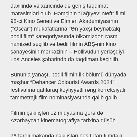
daxilində və xaricində də geniş təqdimat
mərasimləri olub. Həmçinin “Tağıyev: Neft” filmi
98-ci Kino Sənəti və Elmləri Akademiyasının
(“Oscar”) mükafatlarına “Ən yaxşı beynəlxalq
bədii film” kateqoriyasında ölkəmizdən rəsmi
namizəd seçilib və bədii filmin ABŞ-nin kino
sənayesinin mərkəzinin – Hollivudun yerləşdiyi
Los-Anceles şəhərində də təqdimatı keçirilib.
Bununla yanaşı, bədii filmin ilk bölümü dünyada
məşhur “Dehancer Colourist Awards 2024”
festivalına qatılaraq keyfiyyətli rəng korreksiyalı
tammetrajlı film nominasiyasında qalib gəlib.
Filmin çəkilişləri öz miqyasına görə də
Azərbaycan kinematoqrafiya tarixinə düşüb.
76 fərqli məkanda çəkilişləri baş tutan filmdəki