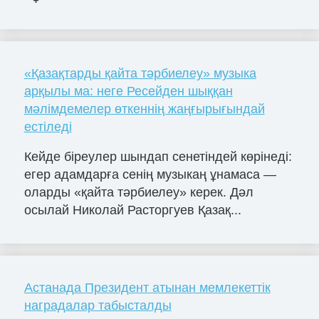
«Қазақтарды қайта тәрбиелеу» музыка
арқылы ма: неге Ресейден шыққан
мәлімдемелер өткеннің жаңғырығындай
естіледі
Кейде біреулер шындап сенетіндей көрінеді:
егер адамдарға сенің музыкаң ұнамаса —
оларды «қайта тәрбиелеу» керек. Дәл
осылай Николай Расторгуев Қазақ...
Астанада Президент атынан мемлекеттік
наградалар табысталды