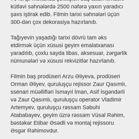
kütləvi səhnələrdə 2500 nəfərə yaxın yaradıcı
şəxs iştirak edib. Filmin tarixi səhnələri üçün
300-dən çox dekorasiya hazırlanıb.
Tağıyevin yaşadığı tarixi dövrü tam əks
etdirmək üçün xüsusi geyim emalatxanası
yaradılıb, çoxlu sayda libas, aksesuar, zərgərlik
nümunələri və xüsusi rekvizitlər hazırlanıb.
Filmin baş prodüseri Arzu Əliyeva, prodüseri
Orman Əliyev, quruluşçu rejissor Zaur Qasımlı,
ssenari müəllifləri İsmayıl İman, Asif İsgəndərli
və Zaur Qasımlı, quruluşçu operator Vladimir
Artemyev, quruluşçu rəssam Səbuhi
Atababayev, geyim üzrə rəssam Vüsal Rəhim,
bəstəkar Etibar Əsədli və montaj rejissoru
Əsgər Rəhimovdur.