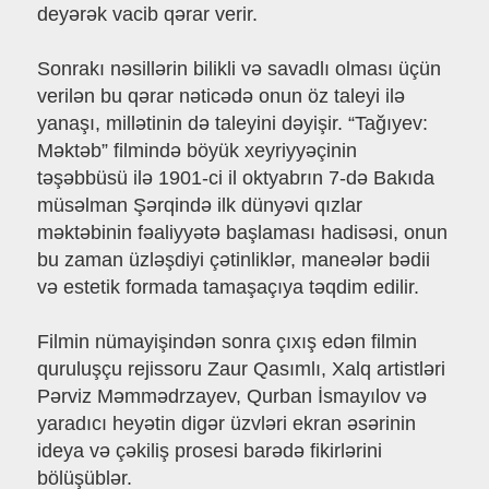
deyərək vacib qərar verir.
Sonrakı nəsillərin bilikli və savadlı olması üçün
verilən bu qərar nəticədə onun öz taleyi ilə
yanaşı, millətinin də taleyini dəyişir. “Tağıyev:
Məktəb” filmində böyük xeyriyyəçinin
təşəbbüsü ilə 1901-ci il oktyabrın 7-də Bakıda
müsəlman Şərqində ilk dünyəvi qızlar
məktəbinin fəaliyyətə başlaması hadisəsi, onun
bu zaman üzləşdiyi çətinliklər, maneələr bədii
və estetik formada tamaşaçıya təqdim edilir.
Filmin nümayişindən sonra çıxış edən filmin
quruluşçu rejissoru Zaur Qasımlı, Xalq artistləri
Pərviz Məmmədrzayev, Qurban İsmayılov və
yaradıcı heyətin digər üzvləri ekran əsərinin
ideya və çəkiliş prosesi barədə fikirlərini
bölüşüblər.