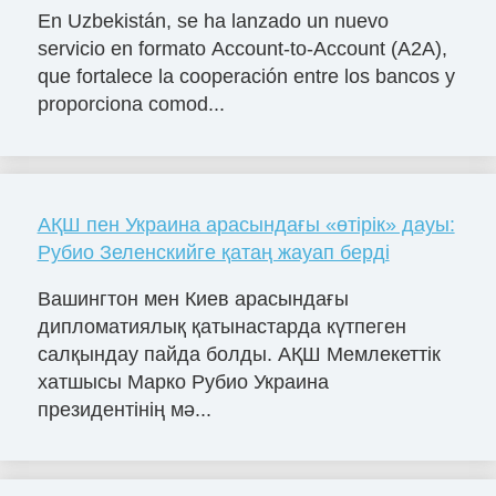
En Uzbekistán, se ha lanzado un nuevo
servicio en formato Account-to-Account (A2A),
que fortalece la cooperación entre los bancos y
proporciona comod...
АҚШ пен Украина арасындағы «өтірік» дауы:
Рубио Зеленскийге қатаң жауап берді
Вашингтон мен Киев арасындағы
дипломатиялық қатынастарда күтпеген
салқындау пайда болды. АҚШ Мемлекеттік
хатшысы Марко Рубио Украина
президентінің мә...