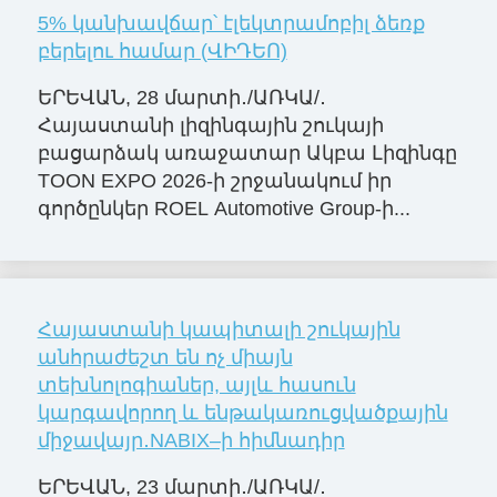
5% կանխավճար՝ էլեկտրամոբիլ ձեռք
բերելու համար (ՎԻԴԵՈ)
ԵՐԵՎԱՆ, 28 մարտի․/ԱՌԿԱ/․
Հայաստանի լիզինգային շուկայի
բացարձակ առաջատար Ակբա Լիզինգը
TOON EXPO 2026-ի շրջանակում իր
գործընկեր ROEL Automotive Group-ի...
Հայաստանի կապիտալի շուկային
անհրաժեշտ են ոչ միայն
տեխնոլոգիաներ, այլև հասուն
կարգավորող և ենթակառուցվածքային
միջավայր․NABIX–ի հիմնադիր
ԵՐԵՎԱՆ, 23 մարտի․/ԱՌԿԱ/․