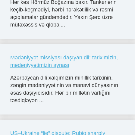
Hər kəs Hörmüz Boğazına baxır. Tankerlərin
keçib-keçmədiyi, hərbi hərəkətlilik və rəsmi
açıqlamalar gündəmdədir. Yaxın Şərq üzrə
mütəxəssis və qlobal...
Mədəniyyət missiyası daşıyan dil: tariximizin,
mədəniyyətimizin aynası
Azərbaycan dili xalqımızın minillik tarixinin,
zəngin mədəniyyətinin və mənəvi dünyasının
əsas daşıyıcısıdır. Hər bir millətin varlığını
təsdiqləyən ...
US–Ukraine “lie” dispute: Rubio sharply