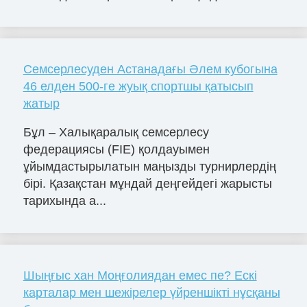
Семсерлесуден Астанадағы Әлем кубогына
46 елден 500-ге жуық спортшы қатысып
жатыр
Бұл – Халықаралық семсерлесу
федерациясы (FIE) қолдауымен
ұйымдастырылатын маңызды турнирлердің
бірі. Қазақстан мұндай деңгейдегі жарысты
тарихында а...
Шыңғыс хан Моңғолиядан емес пе? Ескі
карталар мен шежірелер үйреншікті нұсқаны