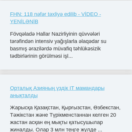
FHN: 118 nəfər təxliyə edilib - VİDEO -
YENİLƏNİB
Fövqəladə Hallar Nazirliyinin qüvvələri
tərəfindən intensiv yağışlarla əlaqədar su
basmış ərazilərdə müvafiq təhlükəsizik
tədbirlərinin görülməsi işl...
Орталық Азияның үздік IT мамандары
анықталды
Жарысқа Қазақстан, Қырғызстан, Өзбекстан,
Тәжікстан және Түрікменстаннан келген 20
жастан асқан ең мықты қатысушылар
жиналды. Олар 3 млн теңге жүлде ...