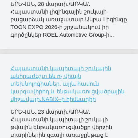
ԵՐԵՎԱՆ, 28 մարտի․/ԱՌԿԱ/․
Հայաստանի լիզինգային շուկայի
բացարձակ առաջատար Ակբա Լիզինգը
TOON EXPO 2026-ի շրջանակում իր
գործընկեր ROEL Automotive Group-ի...
Հայաստանի կապիտալի շուկային
անհրաժեշտ են ոչ միայն
տեխնոլոգիաներ, այլև հասուն
կարգավորող և ենթակառուցվածքային
միջավայր․NABIX–ի հիմնադիր
ԵՐԵՎԱՆ, 23 մարտի․/ԱՌԿԱ/․
Հայաստանի կապիտալի շուկայի
թվային ենթակառուցվածքը վերջին
տարիներին զգալի առաջընթաց է