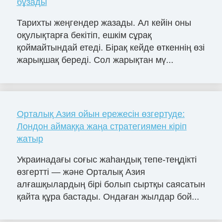
бұзады
Тарихты жеңгендер жазады. Ал кейін оны
оқулықтарға бекітіп, ешкім сұрақ
қоймайтындай етеді. Бірақ кейде өткеннің өзі
жарықшақ береді. Сол жарықтан мү...
Орталық Азия ойын ережесін өзгертуде:
Лондон аймаққа жаңа стратегиямен кіріп
жатыр
Украинадағы соғыс жаһандық тепе-теңдікті
өзгертті — және Орталық Азия
алғашқылардың бірі болып сыртқы саясатын
қайта құра бастады. Ондаған жылдар бой...