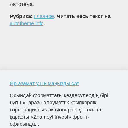
Автотема.
Рубрика:
Главное
.
Читать весь текст на
autotheme.info
.
Әр азамат үшін маңызды сәт
Осындай форматтағы кездесулердің бірі
бүгін «Тараз» әлеуметтік кәсіпкерлік
корпорациясы» акционерлік қоғамына
қарасты «Zhambyl Invest» фронт-
офисында...