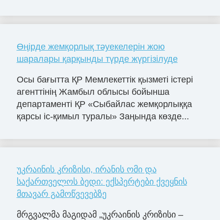
Өңірде жемқорлық тәуекелерін жою
шаралары қарқынды түрде жүргізілуде
Осы бағытта ҚР Мемлекеттік қызметі істері
агенттінің Жамбыл облысы бойынша
департаменті ҚР «Сыбайлас жемқорлыққа
қарсы іс-қимыл туралы» Заңында көзде...
უკრაინის კრიზისი, ირანის ომი და
საქართველოს ბედი: ექსპერტები ქვეყნის
მთავარ გამოწვევებზე
მრგვალმა მაგიდამ „უკრაინის კრიზისი –