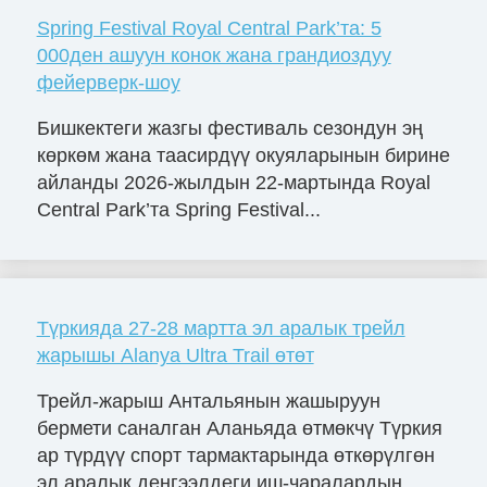
Spring Festival Royal Central Park’та: 5
000ден ашуун конок жана грандиоздуу
фейерверк-шоу
Бишкектеги жазгы фестиваль сезондун эң
көркөм жана таасирдүү окуяларынын бирине
айланды 2026-жылдын 22-мартында Royal
Central Park’та Spring Festival...
Түркияда 27-28 мартта эл аралык трейл
жарышы Alanya Ultra Trail өтөт
Трейл-жарыш Антальянын жашыруун
бермети саналган Аланьяда өтмөкчү Түркия
ар түрдүү спорт тармактарында өткөрүлгөн
эл аралык деңгээлдеги иш-чаралардын...