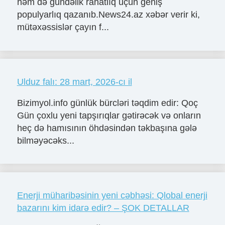
həm də gündəlik rahatlıq üçün geniş
populyarlıq qazanıb.News24.az xəbər verir ki,
mütəxəssislər çayın f...
Ulduz falı: 28 mart, 2026-cı il
Bizimyol.info günlük bürcləri təqdim edir: Qoç
Gün çoxlu yeni tapşırıqlar gətirəcək və onların
heç də hamısının öhdəsindən təkbaşına gələ
bilməyəcəks...
Enerji müharibəsinin yeni cəbhəsi: Qlobal enerji
bazarını kim idarə edir? – ŞOK DETALLAR