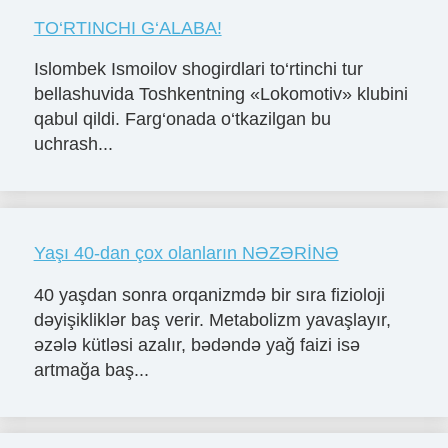
TO‘RTINCHI G‘ALABA!
Islombek Ismoilov shogirdlari to‘rtinchi tur
bellashuvida Toshkentning «Lokomotiv» klubini
qabul qildi. Farg‘onada o‘tkazilgan bu
uchrash...
Yaşı 40-dan çox olanların NƏZƏRİNƏ
40 yaşdan sonra orqanizmdə bir sıra fizioloji
dəyişikliklər baş verir. Metabolizm yavaşlayır,
əzələ kütləsi azalır, bədəndə yağ faizi isə
artmağa baş...