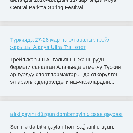
айланды 2026-жылдын 22-мартында Royal
Central Park’та Spring Festival...
Түркияда 27-28 мартта эл аралык трейл
жарышы Alanya Ultra Trail өтөт
Трейл-жарыш Антальянын жашыруун
бермети саналган Аланьяда өтмөкчү Түркия
ар түрдүү спорт тармактарында өткөрүлгөн
эл аралык деңгээлдеги иш-чаралардын...
Bitki çayını düzgün dəmləməyin 5 əsas qaydası
Son illərdə bitki çayları həm sağlamlıq üçün,