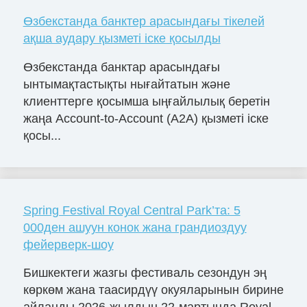
Өзбекстанда банктер арасындағы тікелей
ақша аудару қызметі іске қосылды
Өзбекстанда банктар арасындағы
ынтымақтастықты нығайтатын және
клиенттерге қосымша ыңғайлылық беретін
жаңа Account-to-Account (A2A) қызметі іске
қосы...
Spring Festival Royal Central Park’та: 5
000ден ашуун конок жана грандиоздуу
фейерверк-шоу
Бишкектеги жазгы фестиваль сезондун эң
көркөм жана таасирдүү окуяларынын бирине