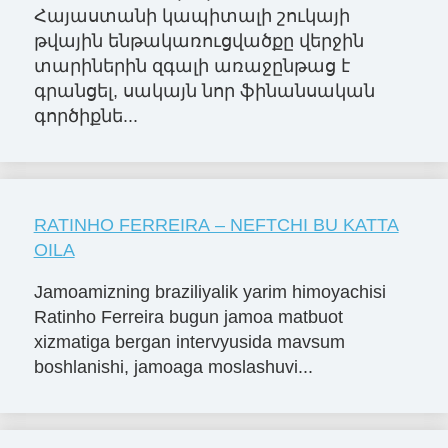
Հայաստանի կապիտալի շուկայի
թվային ենթակառուցվածքը վերջին
տարիներին զգալի առաջընթաց է
գրանցել, սակայն նոր ֆինանսական
գործիքնե...
RATINHO FERREIRA – NEFTCHI BU KATTA
OILA
Jamoamizning braziliyalik yarim himoyachisi
Ratinho Ferreira bugun jamoa matbuot
xizmatiga bergan intervyusida mavsum
boshlanishi, jamoaga moslashuvi...