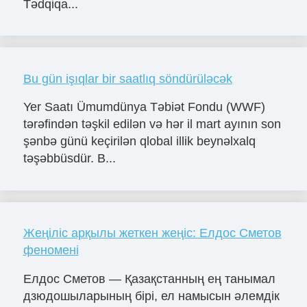
Tədqiqa...
Bu gün işıqlar bir saatlıq söndürüləcək
Yer Saatı Ümumdünya Təbiət Fondu (WWF)
tərəfindən təşkil edilən və hər il mart ayının son
şənbə günü keçirilən qlobal illik beynəlxalq
təşəbbüsdür. B...
Жеңіліс арқылы жеткен жеңіс: Елдос Сметов
феномені
Елдос Сметов — Қазақстанның ең танымал
дзюдошыларының бірі, ел намысын әлемдік