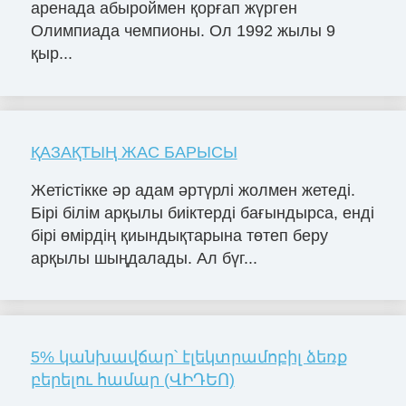
аренада абыроймен қорғап жүрген
Олимпиада чемпионы. Ол 1992 жылы 9
қыр...
ҚАЗАҚТЫҢ ЖАС БАРЫСЫ
Жетістікке әр адам әртүрлі жолмен жетеді.
Бірі білім арқылы биіктерді бағындырса, енді
бірі өмірдің қиындықтарына төтеп беру
арқылы шыңдалады. Ал бүг...
5% կանխավճար՝ էլեկտրամոբիլ ձեռք
բերելու համար (ՎԻԴԵՈ)