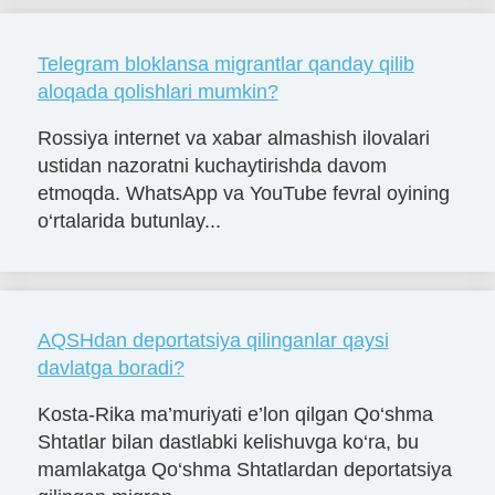
Telegram bloklansa migrantlar qanday qilib
aloqada qolishlari mumkin?
Rossiya internet va xabar almashish ilovalari
ustidan nazoratni kuchaytirishda davom
etmoqda. WhatsApp va YouTube fevral oyining
o‘rtalarida butunlay...
AQSHdan deportatsiya qilinganlar qaysi
davlatga boradi?
Kosta-Rika ma’muriyati e’lon qilgan Qo‘shma
Shtatlar bilan dastlabki kelishuvga ko‘ra, bu
mamlakatga Qo‘shma Shtatlardan deportatsiya