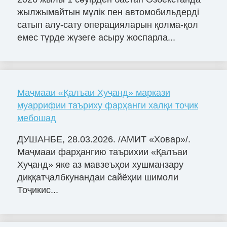
жылжымайтын мүлік пен автомобильдерді
сатып алу-сату операцияларын қолма-қол
емес түрде жүзеге асыру жоспарла...
Маҷмааи «Қалъаи Хуҷанд» маркази
муаррифии таъриху фарҳанги халқи тоҷик
мебошад
ДУШАНБЕ, 28.03.2026. /АМИТ «Ховар»/.
Маҷмааи фарҳангию таърихии «Қалъаи
Хуҷанд» яке аз мавзеъҳои хушманзару
диққатҷалбкунандаи сайёҳии шимоли
Тоҷикис...