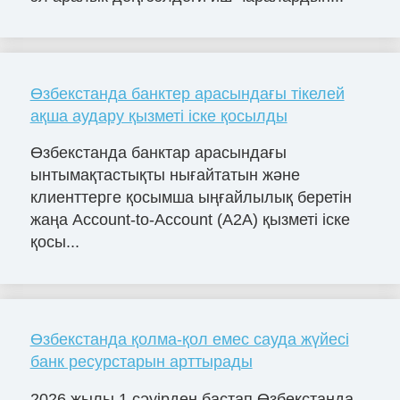
Өзбекстанда банктер арасындағы тікелей
ақша аудару қызметі іске қосылды
Өзбекстанда банктар арасындағы
ынтымақтастықты нығайтатын және
клиенттерге қосымша ыңғайлылық беретін
жаңа Account-to-Account (A2A) қызметі іске
қосы...
Өзбекстанда қолма-қол емес сауда жүйесі
банк ресурстарын арттырады
2026 жылы 1 сәуірден бастап Өзбекстанда