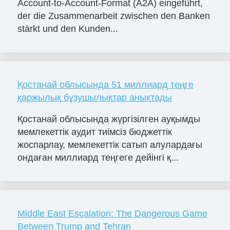
Account-to-Account-Format (A2A) eingeführt,
der die Zusammenarbeit zwischen den Banken
stärkt und den Kunden...
Қостанай облысында 51 миллиард теңге
қаржылық бұзушылықтар анықтады
Қостанай облысында жүргізілген ауқымды
мемлекеттік аудит тиімсіз бюджеттік
жоспарлау, мемлекеттік сатып алулардағы
ондаған миллиард теңгеге дейінгі қ...
Middle East Escalation: The Dangerous Game
Between Trump and Tehran