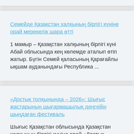
Семейде Қазақстан халқының бірлігі күніне
орай мерекелік шара өтті
1 мамыр – Қазақстан халқының бірлігі күні
Абай облысында кең көлемде аталып өтіп
жатыр. Бүгін Семей қаласының Қарағайлы
ықшам ауданындағы Республика ...
«Достық толқынында – 2026»: Шығыс
жастарының шығармашылық деңгейін
шыңдаған фестиваль
Шығыс Қазақстан облысында Қазақстан