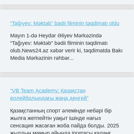
“Tağıyev: Məktəb” bədii filminin təqdimatı oldu
Mayın 1-də Heydər Əliyev Mərkəzində
“Tağıyev: Məktəb” bədii filminin təqdimatı
olub.News24.az xəbər verir ki, təqdimatda Bakı
Media Mərkəzinin rəhbər...
“VB Team Academy: Қазақстан
волейболындағы жаңа деңгей”
Қазақстанның спорт әлемінде небәрі бір
жылға жетпейтін уақыт ішінде нағыз
сенсация жасаған жоба пайда болды. 2025
жылдың мамыр айында іргетасы қаланғ...