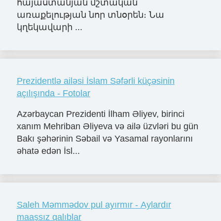
հայաստանյան մշտական
առաքելության նոր տնօրեն։ Նա
կղեկավարի ...
Prezidentlə ailəsi İslam Səfərli küçəsinin
açılışında - Fotolar
Azərbaycan Prezidenti İlham Əliyev, birinci
xanım Mehriban Əliyeva və ailə üzvləri bu gün
Bakı şəhərinin Səbail və Yasamal rayonlarını
əhatə edən İsl...
Saleh Məmmədov pul ayırmır - Aylardır
maaşsız qalıblar