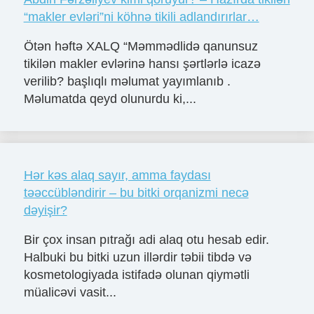
“makler evləri”ni köhnə tikili adlandırırlar…
Ötən həftə XALQ “Məmmədlidə qanunsuz
tikilən makler evlərinə hansı şərtlərlə icazə
verilib? başlıqlı məlumat yayımlanıb .
Məlumatda qeyd olunurdu ki,...
Hər kəs alaq sayır, amma faydası
təəccübləndirir – bu bitki orqanizmi necə
dəyişir?
Bir çox insan pıtrağı adi alaq otu hesab edir.
Halbuki bu bitki uzun illərdir təbii tibdə və
kosmetologiyada istifadə olunan qiymətli
müalicəvi vasit...