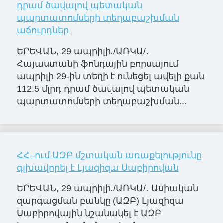
դրամ ծավալով պետական
պարտատոմսերի տեղաբաշխման
աճուրդներ
ԵՐԵՎԱՆ, 29 ապրիլի․/ԱՌԿԱ/․
Հայաստանի ֆոնդային բորսայում
ապրիլի 29-ին տեղի է ունեցել ավելի քան
112.5 մլրդ դրամ ծավալով պետական
պարտատոմսերի տեղաբաշխման...
ՀՀ–ում ԱԶԲ մշտական առաքելությունը
գլխավորել է Լյազիզա Սաբիրովան
ԵՐԵՎԱՆ, 29 ապրիլի․/ԱՌԿԱ/․ Ասիական
զարգացման բանկը (ԱԶԲ) Լյազիզա
Սաբիրովային նշանակել է ԱԶԲ