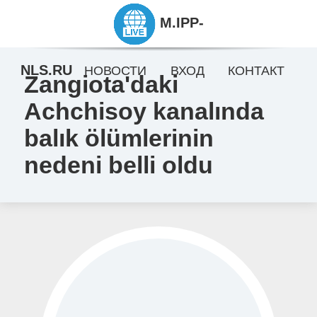
M.IPP-
NLS.RU
НОВОСТИ
ВХОД
КОНТАКТ
Zangiota'daki
Achchisoy kanalında
balık ölümlerinin
nedeni belli oldu