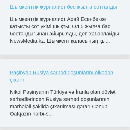
Шымкенттік журналист бес жылға сотталды
Шымкенттік журналист Арай Есенбекке
қатысты сот үкімі шықты. Ол 5 жылға бас
бостандығынан айырылды, деп хабарлайды
NewsMedia.kz. Шымкент қаласының қы...
Paşinyan Rusiya sərhəd qoşunlarını ölkədən
çıxarır
Nikol Paşinyanın Türkiyə və İranla olan dövlət
sərhədlərindən Rusiya sərhəd qoşunlarının
mərhələli şəkildə çıxarılması qərarı Cənubi
Qafqazın hərbi-s...