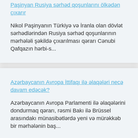
Paşinyan Rusiya sərhəd qoşunlarını ölkədən
çıxarır
Nikol Paşinyanın Türkiyə və İranla olan dövlət
sərhədlərindən Rusiya sərhəd qoşunlarının
mərhələli şəkildə çıxarılması qərarı Cənubi
Qafqazın hərbi-s...
Azərbaycanın Avropa İttifaqı ilə əlaqələri necə
davam edəcək?
Azərbaycanın Avropa Parlamenti ilə əlaqələrini
dondurmaq qərarı, rəsmi Bakı ilə Brüssel
arasındakı münasibətlərdə yeni və mürəkkəb
bir mərhələnin baş...