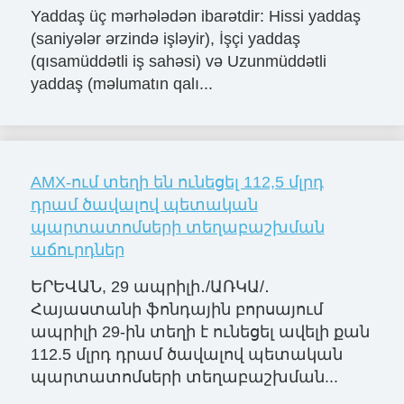
Yaddaş üç mərhələdən ibarətdir: Hissi yaddaş
(saniyələr ərzində işləyir), İşçi yaddaş
(qısamüddətli iş sahəsi) və Uzunmüddətli
yaddaş (məlumatın qalı...
AMX-ում տեղի են ունեցել 112,5 մլրդ
դրամ ծավալով պետական
պարտատոմսերի տեղաբաշխման
աճուրդներ
ԵՐԵՎԱՆ, 29 ապրիլի․/ԱՌԿԱ/․
Հայաստանի ֆոնդային բորսայում
ապրիլի 29-ին տեղի է ունեցել ավելի քան
112.5 մլրդ դրամ ծավալով պետական
պարտատոմսերի տեղաբաշխման...