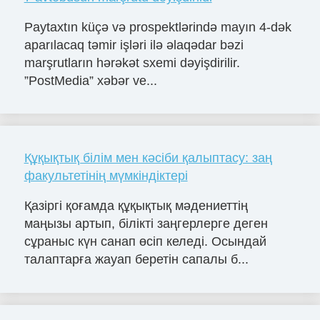
Paytaxtın küçə və prospektlərində mayın 4-dək
aparılacaq təmir işləri ilə əlaqədar bəzi
marşrutların hərəkət sxemi dəyişdirilir.
”PostMedia” xəbər ve...
Құқықтық білім мен кәсіби қалыптасу: заң
факультетінің мүмкіндіктері
Қазіргі қоғамда құқықтық мәдениеттің
маңызы артып, білікті заңгерлерге деген
сұраныс күн санап өсіп келеді. Осындай
талаптарға жауап беретін сапалы б...