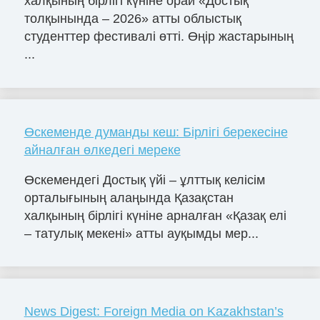
халқының бірлігі күніне орай «Достық
толқынында – 2026» атты облыстық
студенттер фестивалі өтті. Өңір жастарының
...
Өскеменде думанды кеш: Бірлігі берекесіне
айналған өлкедегі мереке
Өскемендегі Достық үйі – ұлттық келісім
орталығының алаңында Қазақстан
халқының бірлігі күніне арналған «Қазақ елі
– татулық мекені» атты ауқымды мер...
News Digest: Foreign Media on Kazakhstan’s