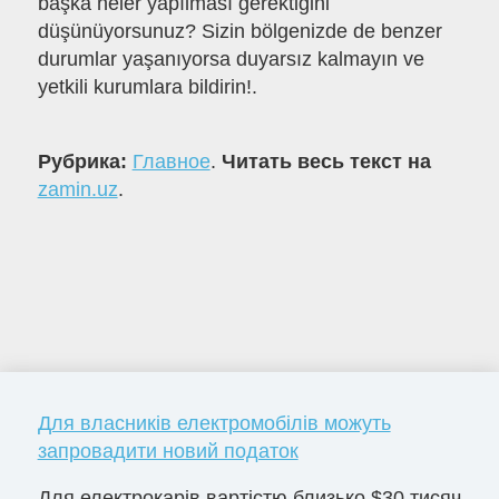
başka neler yapılması gerektiğini
düşünüyorsunuz? Sizin bölgenizde de benzer
durumlar yaşanıyorsa duyarsız kalmayın ve
yetkili kurumlara bildirin!.
Рубрика:
Главное
.
Читать весь текст на
zamin.uz
.
Для власників електромобілів можуть
запровадити новий податок
Для електрокарів вартістю близько $30 тисяч