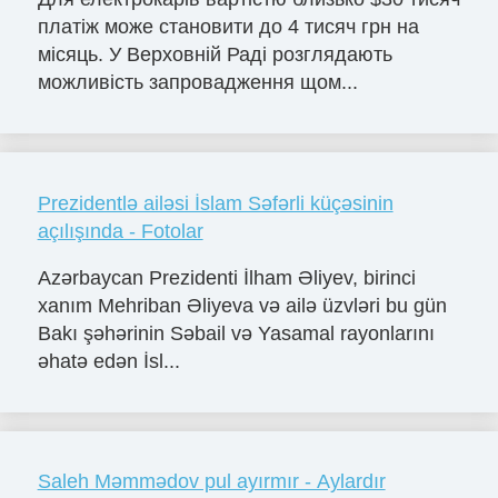
платіж може становити до 4 тисяч грн на
місяць. У Верховній Раді розглядають
можливість запровадження щом...
Prezidentlə ailəsi İslam Səfərli küçəsinin
açılışında - Fotolar
Azərbaycan Prezidenti İlham Əliyev, birinci
xanım Mehriban Əliyeva və ailə üzvləri bu gün
Bakı şəhərinin Səbail və Yasamal rayonlarını
əhatə edən İsl...
Saleh Məmmədov pul ayırmır - Aylardır