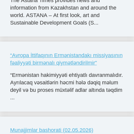
The Astana Times provides news and
information from Kazakhstan and around the
world. ASTANA – At first look, art and
Sustainable Development Goals (S...
“Avropa İttifaqının Ermənistandakı missiyasının
fəaliyyəti birmənalı qiymətləndirilmir”
“Ermənistan hakimiyyəti ehtiyatlı davranmalıdır.
Ayrılacaq vəsaitlərin həcmi hələ dəqiq məlum
deyil və bu proses müxtəlif adlar altında təqdim
...
Munajjimlar bashorati (02.05.2026)