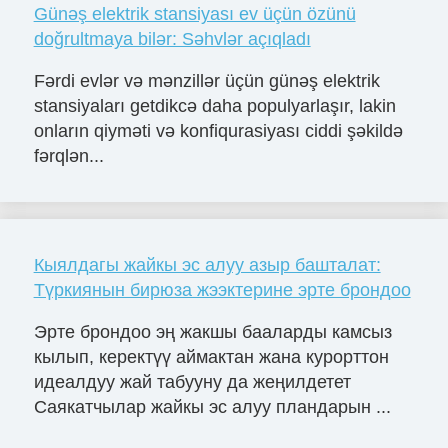
Günəş elektrik stansiyası ev üçün özünü
doğrultmaya bilər: Səhvlər açıqladı
Fərdi evlər və mənzillər üçün günəş elektrik
stansiyaları getdikcə daha populyarlaşır, lakin
onların qiyməti və konfiqurasiyası ciddi şəkildə
fərqlən...
Кыялдагы жайкы эс алуу азыр башталат:
Түркиянын бирюза жээктерине эрте брондоо
Эрте брондоо эң жакшы бааларды камсыз
кылып, керектүү аймактан жана курорттон
идеалдуу жай табууну да жеңилдетет
Саякатчылар жайкы эс алуу пландарын ...