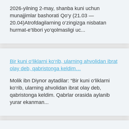
2026-yilning 2-may, shanba kuni uchun
munajjimlar bashorati Qo‘y (21.03 —
20.04)Atrofdagilarning o‘zingizga nisbatan
hurmat-e’tibori yo‘qolmasligi uc...
Bir kuni o‘liklarni ko‘rib, ularning ahvolidan ibrat
olay deb, qabristonga keldim…
Molik ibn Diynor aytadilar: “Bir kuni o‘liklarni
ko‘rib, ularning ahvolidan ibrat olay deb,
qabristonga keldim. Qabrlar orasida aylanib
yurar ekanman...