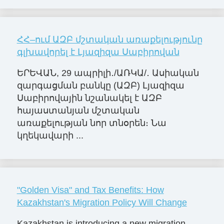
ՀՀ–ում ԱԶԲ մշտական առաքելությունը
գլխավորել է Լյազիզա Սաբիրովան
ԵՐԵՎԱՆ, 29 ապրիլի․/ԱՌԿԱ/․ Ասիական
զարգացման բանկը (ԱԶԲ) Լյազիզա
Սաբիրովային նշանակել է ԱԶԲ
հայաստանյան մշտական
առաքելության նոր տնօրեն։ Նա
կղեկավարի ...
"Golden Visa" and Tax Benefits: How
Kazakhstan's Migration Policy Will Change
Kazakhstan is introducing a new migration