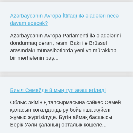
Azərbaycanın Avropa İttifaqı ilə əlaqələri necə
davam edəcək?
Azərbaycanın Avropa Parlamenti ilə əlaqələrini
dondurmaq qərarı, rəsmi Bakı ilə Brüssel
arasındakı münasibətlərdə yeni və mürəkkəb
bir mərhələnin baş...
Биыл Семейде 8 мың түп ағаш егіледі
Облыс әкімінің тапсырмасына сәйкес Семей
қаласын көгалдандыру бойынша жүйелі
жұмыс жүргізілуде. Бүгін аймақ басшысы
Берік Уәли қаланың орталық көшеле...