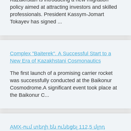
policy aimed at attracting investors and skilled
professionals. President Kassym-Jomart
Tokayev has signed ...
Complex "Baiterek". A Successful Start to a
New Era of Kazakhstani Cosmonautics
The first launch of a promising carrier rocket
was successfully conducted at the Baikonur
Cosmodrome.A significant event took place at
the Baikonur C...
AMX-ում տեղի են ունեցել 112,5 մլրդ