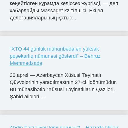
кеңейтілген құрамда келіссөз жүргізді, — деп
хабарлайды Massaget.kz тілшісі. Екі ел
делегацияларының қатыс...
“XTQ 44 günlük müharibədə ən yüksək
peşəkarlıq nümunəsi göstərdi” – Bəhruz
Məmmədzadə
30 aprel — Azərbaycan Xüsusi Təyinatlı
Qüvvələrinin yaradılmasının 27-ci ildönümüdür.
Bu münasibətlə “Xüsusi Təyinatlıların Qaziləri,
Şəhid ailələri ...
Abdin Fərzəliyev kimi qoruyur? – Hazırda tikilən