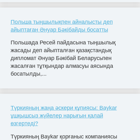
Польша тыңшылықпен айналысты деп
айыптаған Әнуар Бәкібайды босатты
Польшада Ресей пайдасына тыңшылық
жасады деп айыпталған қазақстандық
дипломат Әнуар Бәкібай Беларусьпен
жасалған тұтқындар алмасуы аясында
босатылды,...
Түркияның жаңа әскери құпиясы: Baykar
ұшқышсыз жүйелер нарығын қалай
өзгертеді?
Түркияның Baykar қорғаныс компаниясы