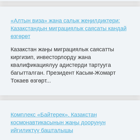
«Алтын виза» жана салык жеңилдиктери:
Казакстандын миграциялык саясаты кандай
өзгөрөт
Казакстан жаңы миграциялык саясатты
киргизип, инвесторлорду жана
квалификациялуу адистерди тартууга
багытталган. Президент Касым-Жомарт
Токаев өзгөрт...
Комплекс «Байтерек». Казакстан
космонавтикасынын жаңы доорунун
ийгиликтүү башталышы