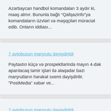
Azərbaycan həndbol komandaları 3 aydır ki,
maaş almır. Bununla bağlı “Qafqazinfo”ya
komandaların üzvləri və məşqçiləri müraciət
edib. Onların iddiası...
7 avtobusun marşrutu dəyişdirildi
Paytaxtın küçə və prospektlərində mayın 4-dək
aparılacaq təmir işləri ilə əlaqədar bəzi
marşrutların hərəkət sxemi dəyişdirilir.
”PostMedia” xəbər ve...
7 avtobusun marşrutu dəyişdirildi