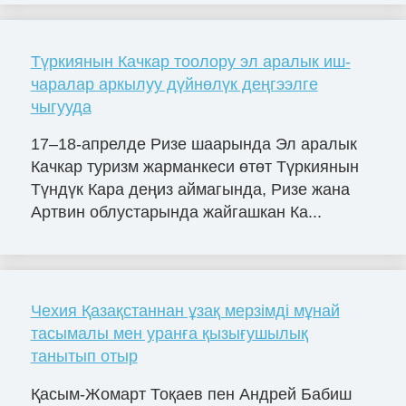
Түркиянын Качкар тоолору эл аралык иш-
чаралар аркылуу дүйнөлүк деңгээлге
чыгууда
17–18-апрелде Ризе шаарында Эл аралык
Качкар туризм жарманкеси өтөт Түркиянын
Түндүк Кара деңиз аймагында, Ризе жана
Артвин облустарында жайгашкан Ка...
Чехия Қазақстаннан ұзақ мерзімді мұнай
тасымалы мен уранға қызығушылық
танытып отыр
Қасым-Жомарт Тоқаев пен Андрей Бабиш