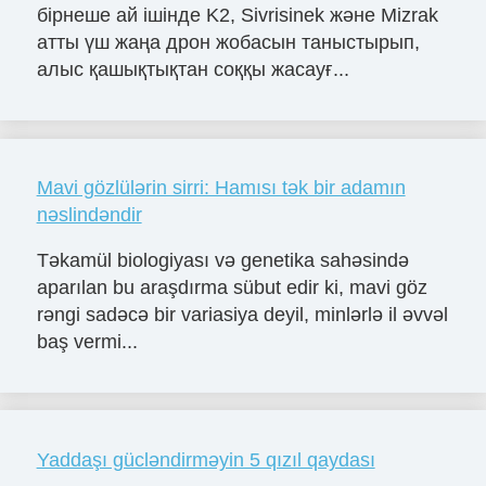
бірнеше ай ішінде K2, Sivrisinek және Mizrak
атты үш жаңа дрон жобасын таныстырып,
алыс қашықтықтан соққы жасауғ...
Mavi gözlülərin sirri: Hamısı tək bir adamın
nəslindəndir
Təkamül biologiyası və genetika sahəsində
aparılan bu araşdırma sübut edir ki, mavi göz
rəngi sadəcə bir variasiya deyil, minlərlə il əvvəl
baş vermi...
Yaddaşı gücləndirməyin 5 qızıl qaydası