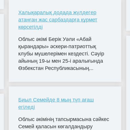
Халықаралық додада жүлдегер
атанған жас сарбаздарға құрмет
көрсетілді
Облыс әкімі Берік Уәли «Абай
қырандары» әскери-патриоттық
клубы мүшелерімен кездесті. Сәуір
айының 19-ы мен 25-і аралығында
Өзбекстан Республикасының...
Биыл Семейде 8 мың түп ағаш
егіледі
Облыс әкімінің тапсырмасына сәйкес
Семей қаласын көгалдандыру