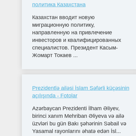
политика Казахстана
Казахстан вводит новую
миграционную политику,
направленную на привлечение
инвесторов и квалифицированных
специалистов. Президент Касым-
Жомарт Токаев ...
Prezidentlə ailəsi İslam Səfərli küçəsinin
açılışında - Fotolar
Azərbaycan Prezidenti İlham Əliyev,
birinci xanım Mehriban Əliyeva və ailə
üzvləri bu gün Bakı şəhərinin Səbail və
Yasamal rayonlarını əhatə edən İsl...