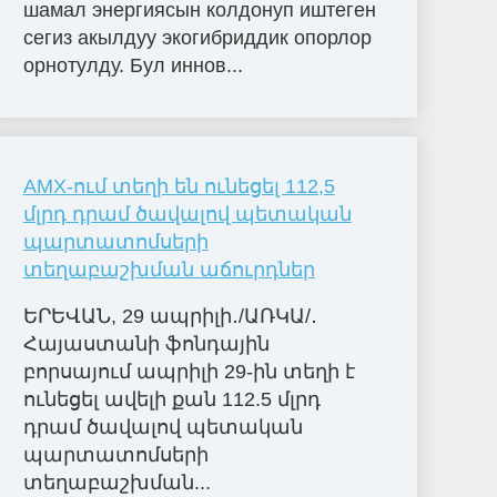
шамал энергиясын колдонуп иштеген
сегиз акылдуу экогибриддик опорлор
орнотулду. Бул иннов...
AMX-ում տեղի են ունեցել 112,5
մլրդ դրամ ծավալով պետական
պարտատոմսերի
տեղաբաշխման աճուրդներ
ԵՐԵՎԱՆ, 29 ապրիլի․/ԱՌԿԱ/․
Հայաստանի ֆոնդային
բորսայում ապրիլի 29-ին տեղի է
ունեցել ավելի քան 112.5 մլրդ
դրամ ծավալով պետական
պարտատոմսերի
տեղաբաշխման...