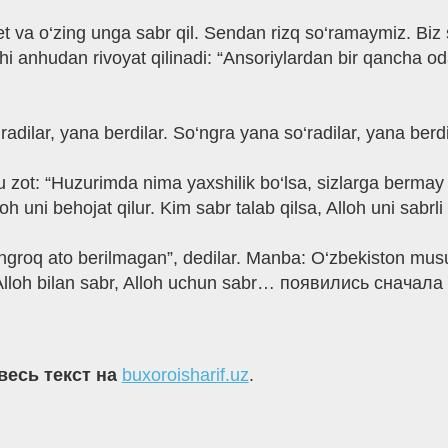
et va o‘zing unga sabr qil. Sendan rizq so‘ramaymiz. Biz 
ohi anhudan rivoyat qilinadi: “Ansoriylardan bir qancha od
radilar, yana berdilar. So‘ngra yana so‘radilar, yana berdi
 zot: “Huzurimda nima yaxshilik bo‘lsa, sizlarga bermay 
lloh uni behojat qilur. Kim sabr talab qilsa, Alloh uni sabrli 
roq ato berilmagan”, dedilar. Manba: O‘zbekiston musulmo
Alloh bilan sabr, Alloh uchun sabr… появились сначала 
весь текст на
buxoroisharif.uz
.