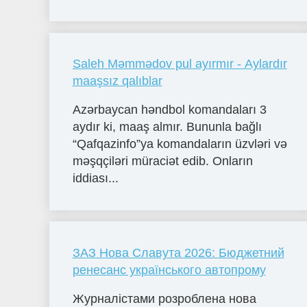
Saleh Məmmədov pul ayırmır - Aylardır
maaşsız qalıblar
Azərbaycan həndbol komandaları 3
aydır ki, maaş almır. Bununla bağlı
“Qafqazinfo”ya komandaların üzvləri və
məşqçiləri müraciət edib. Onların
iddiası...
ЗАЗ Нова Славута 2026: Бюджетний
ренесанс українського автопрому
Журналістами розроблена нова