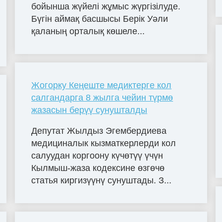
бойынша жүйелі жұмыс жүргізілуде.
Бүгін аймақ басшысы Берік Уәли
қаланың орталық көшеле...
Жогорку Кеңеште медиктерге кол
салгандарга 8 жылга чейин түрмө
жазасын берүү сунушталды
Депутат Жылдыз Эгембердиева
медициналык кызматкерлерди кол
салуудан коргоону күчөтүү үчүн
Кылмыш-жаза кодексине өзгөчө
статья киргизүүнү сунуштады. З...