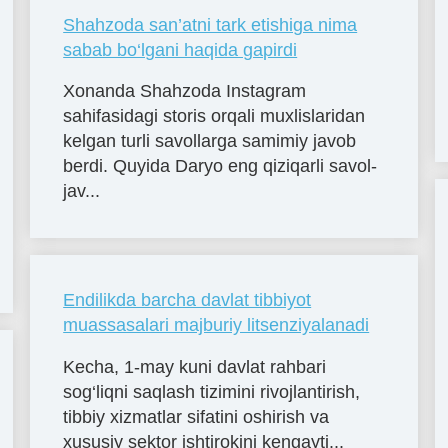
Shahzoda san’atni tark etishiga nima
sabab bo‘lgani haqida gapirdi
Xonanda Shahzoda Instagram
sahifasidagi storis orqali muxlislaridan
kelgan turli savollarga samimiy javob
berdi. Quyida Daryo eng qiziqarli savol-
jav...
Endilikda barcha davlat tibbiyot
muassasalari majburiy litsenziyalanadi
Kecha, 1-may kuni davlat rahbari
sog‘liqni saqlash tizimini rivojlantirish,
tibbiy xizmatlar sifatini oshirish va
xususiy sektor ishtirokini kengayti...