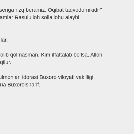
senga rizq beramiz. Oqibat taqvodornikidir”
amlar Rasululloh sollallohu alayhi
lar.
olib qolmasman. Kim iffattalab bo‘lsa, Alloh
qilur.
nlari idorasi Buxoro viloyati vakilligi
на Buxoroisharif.