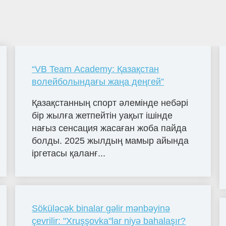
“VB Team Academy: Қазақстан
волейболындағы жаңа деңгей”
Қазақстанның спорт әлемінде небәрі
бір жылға жетпейтін уақыт ішінде
нағыз сенсация жасаған жоба пайда
болды. 2025 жылдың мамыр айында
іргетасы қаланғ...
Söküləcək binalar gəlir mənbəyinə
çevrilir: "Xruşşovka"lar niyə bahalaşır?