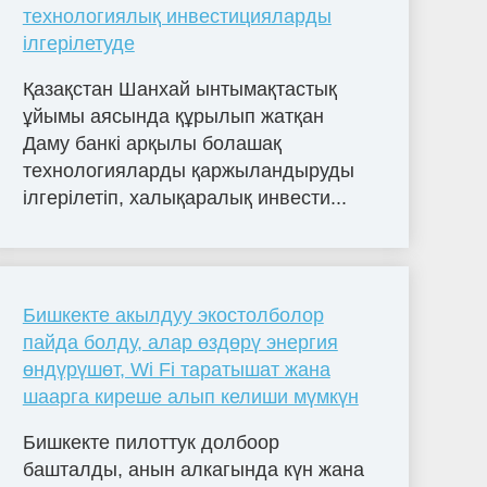
технологиялық инвестицияларды
ілгерілетуде
Қазақстан Шанхай ынтымақтастық
ұйымы аясында құрылып жатқан
Даму банкі арқылы болашақ
технологияларды қаржыландыруды
ілгерілетіп, халықаралық инвести...
Бишкекте акылдуу экостолболор
пайда болду, алар өздөрү энергия
өндүрүшөт, Wi Fi таратышат жана
шаарга киреше алып келиши мүмкүн
Бишкекте пилоттук долбоор
башталды, анын алкагында күн жана