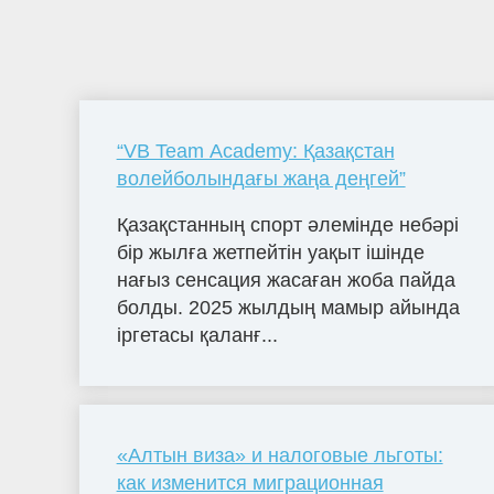
“VB Team Academy: Қазақстан
волейболындағы жаңа деңгей”
Қазақстанның спорт әлемінде небәрі
бір жылға жетпейтін уақыт ішінде
нағыз сенсация жасаған жоба пайда
болды. 2025 жылдың мамыр айында
іргетасы қаланғ...
«Алтын виза» и налоговые льготы:
как изменится миграционная