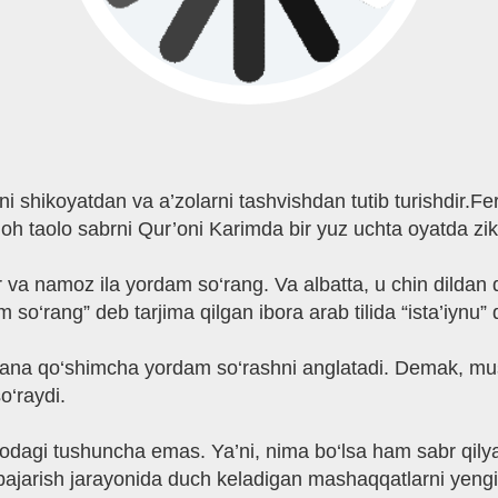
i shikoyatdan va a’zolarni tashvishdan tutib turishdir.Fe
lloh taolo sabrni Qur’oni Karimda bir yuz uchta oyatda zik
 va namoz ila yordam so‘rang. Va albatta, u chin dildan 
m so‘rang” deb tarjima qilgan ibora arab tilida “ista’iynu”
, yana qo‘shimcha yordam so‘rashni anglatadi. Demak, musu
o‘raydi.
’nodagi tushuncha emas. Ya’ni, nima bo‘lsa ham sabr qil
 bajarish jarayonida duch keladigan mashaqqatlarni yengi