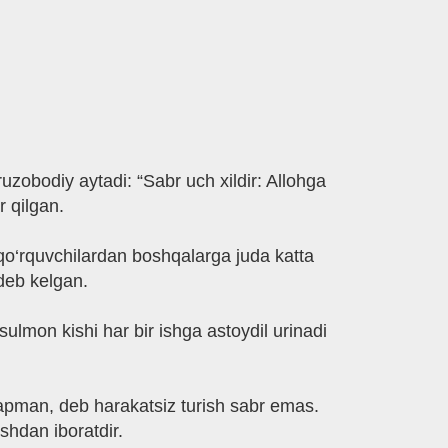
ruzobodiy aytadi: “Sabr uch xildir: Allohga
r qilgan.
qo‘rquvchilardan boshqalarga juda katta
 deb kelgan.
lmon kishi har bir ishga astoydil urinadi
yapman, deb harakatsiz turish sabr emas.
shdan iboratdir.