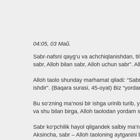
04:05, 03 Май.
Sabr-nafsni qayg‘u va achchiqlanishdan, tiln
sabr, Alloh bilan sabr, Alloh uchun sabr”. A
Alloh taolo shunday marhamat qiladi: “Sabr
ishdir”. (Baqara surasi, 45-oyat) Biz “yorda
Bu so‘zning ma’nosi bir ishga urinib turib
va shu bilan birga, Alloh taolodan yordam s
Sabr ko‘pchilik hayol qilgandek salbiy ma
Aksincha, sabr – Alloh taoloning aytganini