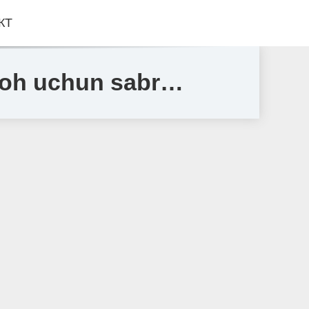
КТ
Alloh uchun sabr…