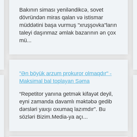
Bakının siması yeniləndikcə, sovet
dövründən miras qalan və istismar
müddətini başa vurmuş "xruşşovka"ların
taleyi daşınmaz əmlak bazarının ən çox
mü...
"Ən böyük arzum prokuror olmaqdır" -
Maksimal bal toplayan Səma
“Repetitor yanına getmək kifayət deyil,
eyni zamanda davamlı məktəbə gedib
dərsləri yaxşı oxumaq lazımdır”. Bu
sözləri Bizim.Media-ya açı...