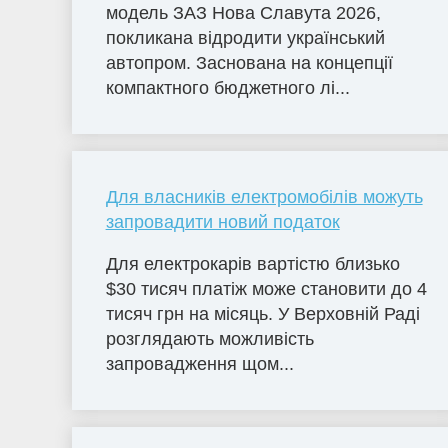
модель ЗАЗ Нова Славута 2026,
покликана відродити український
автопром. Заснована на концепції
компактного бюджетного лі...
Для власників електромобілів можуть
запровадити новий податок
Для електрокарів вартістю близько
$30 тисяч платіж може становити до 4
тисяч грн на місяць. У Верховній Раді
розглядають можливість
запровадження щом...