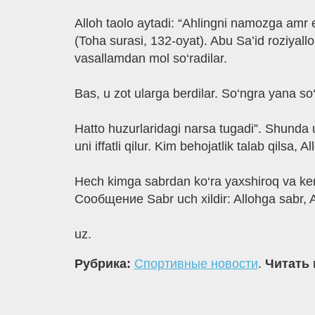
Alloh taolo aytadi: “Ahlingni namozga amr 
(Toha surasi, 132-oyat). Abu Sa’id roziyall
vasallamdan mol so‘radilar.
Bas, u zot ularga berdilar. So‘ngra yana so‘
Hatto huzurlaridagi narsa tugadi”. Shunda u
uni iffatli qilur. Kim behojatlik talab qilsa, A
Hech kimga sabrdan ko‘ra yaxshiroq va keng
Сообщение Sabr uch xildir: Allohga sabr, 
uz.
Рубрика:
Спортивные новости
.
Читать 