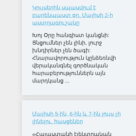
Կույսերին սպասվում է
բարենպաստ օր. Մայիսի 2-ի
աստղագուշակը
Խոյ Օրը հանգիստ կանցնի:
Ցնցումներ չեն լինի, լուրջ
խնդիրներ չեն ծագի:
Հնարավորություն կընձեռնվի
վերականգնել գործնական
հարաբերություններն այն
մարդկանց ...
Մայիսի 5-ին, 6-ին և 7-ին լույս չի
լինելու. հասցեներ
«Հայաստանի էլեկտրական