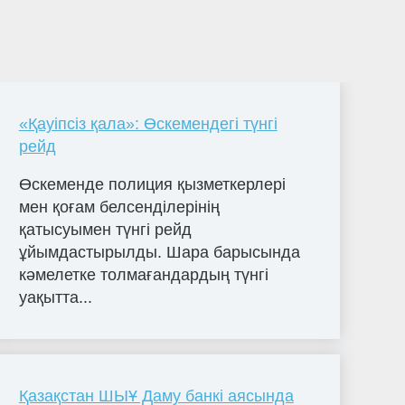
«Қауіпсіз қала»: Өскемендегі түнгі
рейд
Өскеменде полиция қызметкерлері
мен қоғам белсенділерінің
қатысуымен түнгі рейд
ұйымдастырылды. Шара барысында
кәмелетке толмағандардың түнгі
уақытта...
Қазақстан ШЫҰ Даму банкі аясында