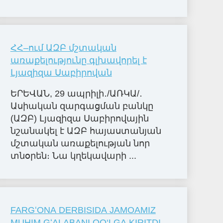
ՀՀ–ում ԱԶԲ մշտական
առաքելությունը գլխավորել է
Լյազիզա Սաբիրովան
ԵՐԵՎԱՆ, 29 ապրիլի․/ԱՌԿԱ/․
Ասիական զարգացման բանկը
(ԱԶԲ) Լյազիզա Սաբիրովային
նշանակել է ԱԶԲ հայաստանյան
մշտական առաքելության նոր
տնօրեն։ Նա կղեկավարի ...
FARGʻONA DERBISIDA JAMOAMIZ
MUHIM GʻALABANI QO‘LGA KIRITDI