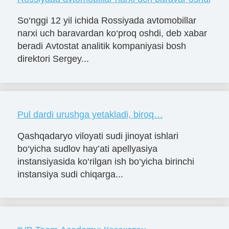
So‘nggi 12 yil ichida Rossiyada avtomobillar
narxi uch baravardan ko‘proq oshdi, deb xabar
beradi Avtostat analitik kompaniyasi bosh
direktori Sergey...
Pul dardi urushga yetakladi, biroq…
Qashqadaryo viloyati sudi jinoyat ishlari
bo‘yicha sudlov hay’ati apellyasiya
instansiyasida ko‘rilgan ish bo‘yicha birinchi
instansiya sudi chiqarga...