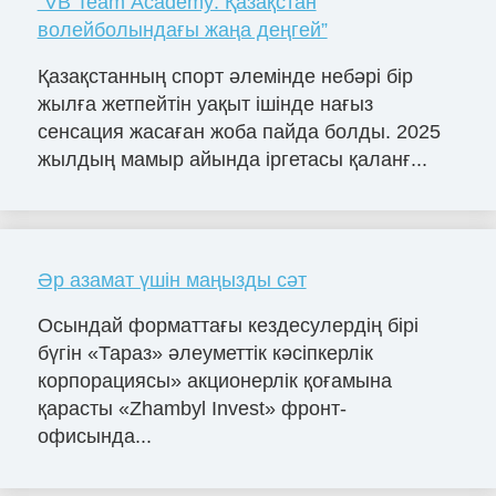
“VB Team Academy: Қазақстан
волейболындағы жаңа деңгей”
Қазақстанның спорт әлемінде небәрі бір
жылға жетпейтін уақыт ішінде нағыз
сенсация жасаған жоба пайда болды. 2025
жылдың мамыр айында іргетасы қаланғ...
Әр азамат үшін маңызды сәт
Осындай форматтағы кездесулердің бірі
бүгін «Тараз» әлеуметтік кәсіпкерлік
корпорациясы» акционерлік қоғамына
қарасты «Zhambyl Invest» фронт-
офисында...