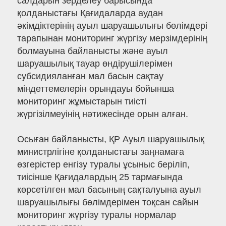
салдарын зерделеу барысында
қолданыстағы Қағидаларда аудан
әкімдіктерінің ауыл шаруашылығы бөлімдері
тарапынан мониторинг жүргізу мерзімдерінің
болмауына байланысты және ауыл
шаруашылық тауар өндірушілерімен
субсидияланған мал басын сақтау
міндеттемелерін орындауы бойынша
мониторинг жұмыстарын тиісті
жүргізілмеуінің нәтижесінде орын алған.
Осыған байланысты, ҚР Ауыл шаруашылық
министрлігіне қолданыстағы заңнамаға
өзгерістер енгізу туралы ұсыныс беріліп,
тиісінше Қағидалардың 25 тармағында
көрсетілген мал басының сақталуына ауыл
шаруашылығы бөлімдерімен тоқсан сайын
мониторинг жүргізу туралы нормалар