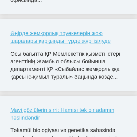
Өңірде жемқорлық тәуекелерін жою
шаралары қарқынды түрде жүргізілуде
Осы бағытта ҚР Мемлекеттік қызметі істері
агенттінің Жамбыл облысы бойынша
департаменті ҚР «Сыбайлас жемқорлыққа
қарсы іс-қимыл туралы» Заңында көзде...
Mavi gözlülərin sirri: Hamısı tək bir adamın
nəslindəndir
Təkamül biologiyası və genetika sahəsində