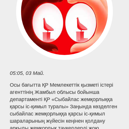
05:05, 03 Май.
Осы бағытта ҚР Мемлекеттік қызметі істері
агенттінің Жамбыл облысы бойынша
департаменті ҚР «Сыбайлас жемқорлыққа
қарсы іс-қимыл туралы» Заңында көзделген
сыбайлас жемқорлыққа қарсы іс-қимыл
шараларының жүйесін кеңінен қолдану
арқылы жемқорлық тәукелдерді жою