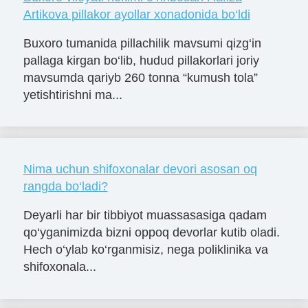
Artikova pillakor ayollar xonadonida bo‘ldi
Buxoro tumanida pillachilik mavsumi qizg‘in
pallaga kirgan bo‘lib, hudud pillakorlari joriy
mavsumda qariyb 260 tonna “kumush tola”
yetishtirishni ma...
Nima uchun shifoxonalar devori asosan oq
rangda bo‘ladi?
Deyarli har bir tibbiyot muassasasiga qadam
qo‘yganimizda bizni oppoq devorlar kutib oladi.
Hech o‘ylab ko‘rganmisiz, nega poliklinika va
shifoxonala...