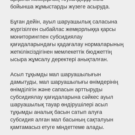
бойынша жұмыстарды жүзеге асыруда.
Бұған дейін, ауыл шаруашылық саласына
жүргізілген сыбайлас жемқорлыққа қарсы
мониторингпен субсидиялау
қағидаларындағы қадағалау нормаларының
жеткіліксіздігінен мемлекеттік бюджеттің
ысыра жұмсалу деректері анықталған.
Асыл тұқымды мал шаруашылығын
дамытуды, мал шаруашылығы өнімдерінің
өнімділігін және сапасын арттыруды
субсидиялау қағидаларына сәйкес ауыл
шаруашылық тауар өндірушілері асыл
тұқымды аналық басын сатып алуға
субсидия алған мал басының сақталуын
қамтамасыз етуге міндеттеме алады.