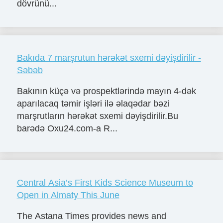
dövrünü...
Bakıda 7 marşrutun hərəkət sxemi dəyişdirilir -
Səbəb
Bakının küçə və prospektlərində mayın 4-dək
aparılacaq təmir işləri ilə əlaqədar bəzi
marşrutların hərəkət sxemi dəyişdirilir.Bu
barədə Oxu24.com-a R...
Central Asia’s First Kids Science Museum to
Open in Almaty This June
The Astana Times provides news and