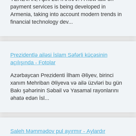
payment services is being developed in
Armenia, taking into account modern trends in
financial technology dev...
Prezidentlə ailəsi İslam Səfərli küçəsinin
açılışında - Fotolar
Azərbaycan Prezidenti İlham Əliyev, birinci
xanım Mehriban Əliyeva və ailə üzvləri bu gün
Bakı şəhərinin Səbail və Yasamal rayonlarını
əhatə edən İsl...
Saleh Məmmədov pul ayırmır - Aylardır