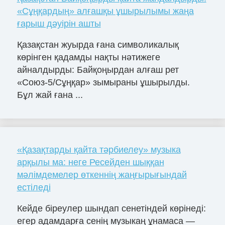
«Сұңқардың» алғашқы ұшырылымы жаңа
ғарыш дәуірін ашты
Қазақстан жуырда ғана символикалық
көрінген қадамды нақты нәтижеге
айналдырды: Байқоңырдан алғаш рет
«Союз-5/Сұңқар» зымыраны ұшырылды.
Бұл жай ғана ...
«Қазақтарды қайта тәрбиелеу» музыка
арқылы ма: неге Ресейден шыққан
мәлімдемелер өткеннің жаңғырығындай
естіледі
Кейде біреулер шындап сенетіндей көрінеді:
егер адамдарға сенің музыкаң ұнамаса —