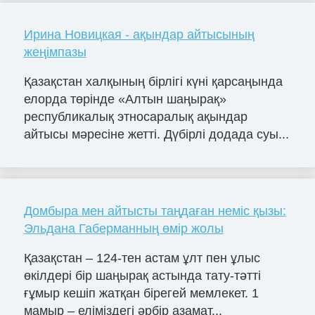
Ирина Новицкая - ақындар айтысының
жеңімпазы
Қазақстан халқының бірлігі күні қарсаңында
елорда төрінде «Алтын шаңырақ»
республикалық этносаралық ақындар
айтысы мәресіне жетті. Дүбірлі додада суы...
Домбыра мен айтысты таңдаған неміс қызы:
Эльдана Габерманның өмір жолы
Қазақстан – 124-тен астам ұлт пен ұлыс
өкілдері бір шаңырақ астында тату-тәтті
ғұмыр кешіп жатқан бірегей мемлекет. 1
мамыр – еліміздегі әрбір азамат...