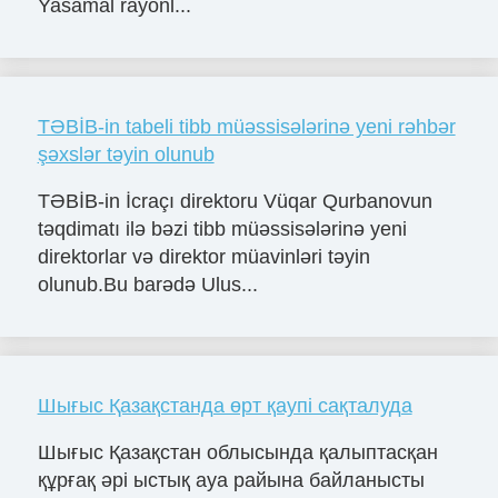
Yasamal rayonl...
TƏBİB-in tabeli tibb müəssisələrinə yeni rəhbər
şəxslər təyin olunub
TƏBİB-in İcraçı direktoru Vüqar Qurbanovun
təqdimatı ilə bəzi tibb müəssisələrinə yeni
direktorlar və direktor müavinləri təyin
olunub.Bu barədə Ulus...
Шығыс Қазақстанда өрт қаупі сақталуда
Шығыс Қазақстан облысында қалыптасқан
құрғақ әрі ыстық ауа райына байланысты