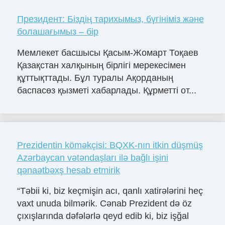
Президент: Біздің тарихымыз, бүгініміз және
болашағымыз – бір
Мемлекет басшысы Қасым-Жомарт Тоқаев
Қазақстан халқының бірлігі мерекесімен
құттықттады. Бұл туралы Ақорданың
баспасөз қызметі хабарлады. Құрметті от...
Prezidentin köməkçisi: BQXK-nın itkin düşmüş
Azərbaycan vətəndaşları ilə bağlı işini
qənaətbəxş hesab etmirik
“Təbii ki, biz keçmişin acı, qanlı xatirələrini heç
vaxt unuda bilmərik. Cənab Prezident də öz
çıxışlarında dəfələrlə qeyd edib ki, biz işğal