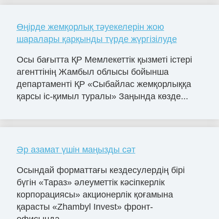
Өңірде жемқорлық тәуекелерін жою
шаралары қарқынды түрде жүргізілуде
Осы бағытта ҚР Мемлекеттік қызметі істері
агенттінің Жамбыл облысы бойынша
департаменті ҚР «Сыбайлас жемқорлыққа
қарсы іс-қимыл туралы» Заңында көзде...
Әр азамат үшін маңызды сәт
Осындай форматтағы кездесулердің бірі
бүгін «Тараз» әлеуметтік кәсіпкерлік
корпорациясы» акционерлік қоғамына
қарасты «Zhambyl Invest» фронт-
офисында...