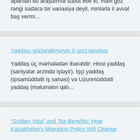
aparılan bu araşdırma sübut edir ki, mavi göz
rəngi sadəcə bir variasiya deyil, minlərlə il əvvəl
baş vermi...
Yaddaşı gücləndirməyin 5 qızıl qaydası
Yaddaş üç mərhələdən ibarətdir: Hissi yaddaş
(saniyələr ərzində işləyir), İşçi yaddaş
(qısamüddətli iş sahəsi) və Uzunmüddətli
yaddaş (məlumatın qalı...
"Golden Visa" and Tax Benefits: How
Kazakhstan's Migration Policy Will Change