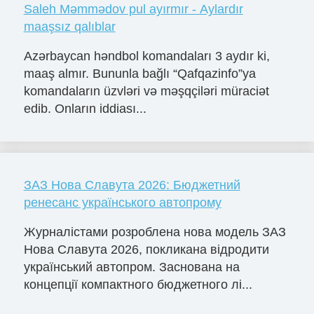
Saleh Məmmədov pul ayırmır - Aylardır
maaşsız qalıblar
Azərbaycan həndbol komandaları 3 aydır ki,
maaş almır. Bununla bağlı “Qafqazinfo”ya
komandaların üzvləri və məşqçiləri müraciət
edib. Onların iddiası...
ЗАЗ Нова Славута 2026: Бюджетний
ренесанс українського автопрому
Журналістами розроблена нова модель ЗАЗ
Нова Славута 2026, покликана відродити
український автопром. Заснована на
концепції компактного бюджетного лі...