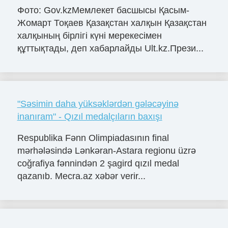
Фото: Gov.kzМемлекет басшысы Қасым-
Жомарт Тоқаев Қазақстан халқын Қазақстан
халқының бірлігі күні мерекесімен
құттықтады, деп хабарлайды Ult.kz.Прези...
"Səsimin daha yüksəklərdən gələcəyinə
inanıram" - Qızıl medalçıların baxışı
Respublika Fənn Olimpiadasının final
mərhələsində Lənkəran-Astara regionu üzrə
coğrafiya fənnindən 2 şagird qızıl medal
qazanıb. Mecra.az xəbər verir...