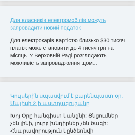
Для власників електромобілів можуть
запровадити новий податок
Для електрокарів вартістю близько $30 тисяч
платіж може становити до 4 тисяч грн на
місяць. У Верховній Раді розглядають
можливість запровадження щом...
Կույսերին սպասվում է բարենպաստ օր.
Մայիսի 2-ի աստղագուշակը
Խոյ Օրը հանգիստ կանցնի: Ցնցումներ
չեն լինի, լուրջ խնդիրներ չեն ծագի:
Հնարավորություն կընձեռնվի