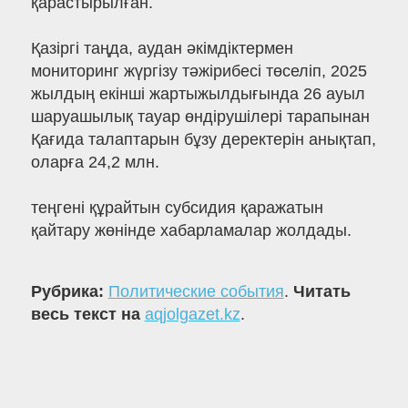
қарастырылған.
Қазіргі таңда, аудан әкімдіктермен
мониторинг жүргізу тәжірибесі төселіп, 2025
жылдың екінші жартыжылдығында 26 ауыл
шаруашылық тауар өндірушілері тарапынан
Қағида талаптарын бұзу деректерін анықтап,
оларға 24,2 млн.
теңгені құрайтын субсидия қаражатын
қайтару жөнінде хабарламалар жолдады.
Рубрика:
Политические события
.
Читать
весь текст на
aqjolgazet.kz
.