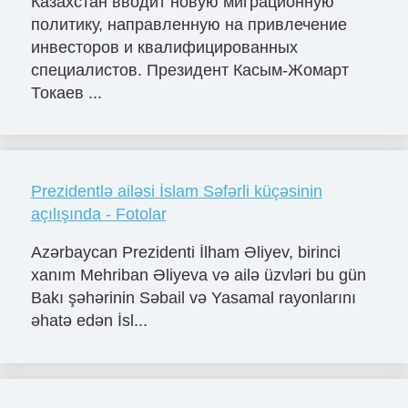
Казахстан вводит новую миграционную
политику, направленную на привлечение
инвесторов и квалифицированных
специалистов. Президент Касым-Жомарт
Токаев ...
Prezidentlə ailəsi İslam Səfərli küçəsinin
açılışında - Fotolar
Azərbaycan Prezidenti İlham Əliyev, birinci
xanım Mehriban Əliyeva və ailə üzvləri bu gün
Bakı şəhərinin Səbail və Yasamal rayonlarını
əhatə edən İsl...