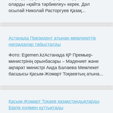
оларды «қайта тәрбиелеу» керек. Дәл
осылай Николай Расторгуев Қазақ...
Астанада Президент атынан мемлекеттік
наградалар табысталды
Фото: Egemen.kzАстанада ҚР Премьер-
министрінің орынбасары – Мәдениет және
ақпарат министрі Аида Балаева Мемлекет
басшысы Қасым-Жомарт Тоқаевтың атына...
Қасым-Жомарт Тоқаев қазақстандықтарды
Бірлік күнімен құттықтады