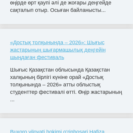
өңірде өрт қаупі әлі де жоғары деңгейде
сақталып отыр. Осыған байланысты...
«Достық толқынында – 2026»: Шығыс
жастарының шығармашылық деңгейін
шыңдаған фестиваль
Шығыс Қазақстан облысында Қазақстан
халқының бірлігі күніне орай «Достық
толқынында – 2026» атты облыстық
студенттер фестивалі өтті. Өңір жастарының
...
Buxoro viloyati hokimi o‘rinbosari Hafiza