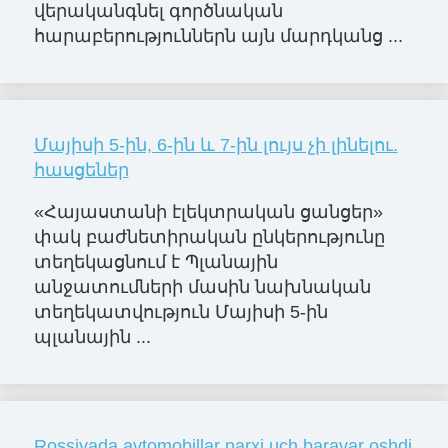
վերականգնել գործնական
հարաբերություններն այն մարդկանց ...
Մայիսի 5-ին, 6-ին և 7-ին լույս չի լինելու.
հասցեներ
«Հայաստանի էլեկտրական ցանցեր»
փակ բաժնետիրական ընկերությունը
տեղեկացնում է Պլանային
անջատումների մասին նախնական
տեղեկատվություն Մայիսի 5-ին
պլանային ...
Rossiyada avtomobillar narxi uch baravar oshdi