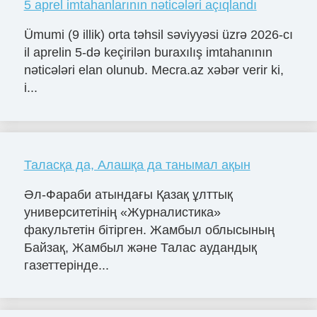
5 aprel imtahanlarının nəticələri açıqlandı
Ümumi (9 illik) orta təhsil səviyyəsi üzrə 2026-cı
il aprelin 5-də keçirilən buraxılış imtahanının
nəticələri elan olunub. Mecra.az xəbər verir ki,
i...
Таласқа да, Алашқа да танымал ақын
Әл-Фараби атындағы Қазақ ұлттық
университетінің «Журналистика»
факультетін бітірген. Жамбыл облысының
Байзақ, Жамбыл және Талас аудандық
газеттерінде...