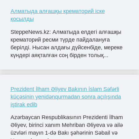
Алматыда алғашқы крематорий іске
қосылды
SteppeNews.kz: Алматыда елдегі алғашқы
крематорий ресми түрде пайдалануға
берілді. Нысан алдағы дүйсенбіде, мереке
күндері аяқталған соң бірден толық...
Prezident İlham Əliyev Bakının İslam Səfərli
küçəsinin yenidənqurmadan sonra açılışında
iştirak edib
Azərbaycan Respublikasının Prezidenti İlham
Əliyev, birinci xanım Mehriban Əliyeva və ailə
üzvləri mayın 1-də Bakı şəhərinin Səbail və