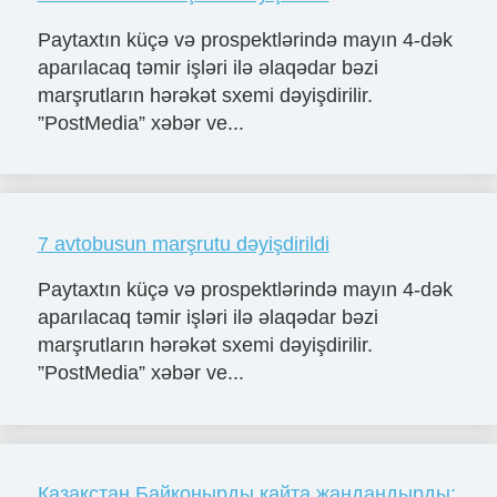
Paytaxtın küçə və prospektlərində mayın 4-dək
aparılacaq təmir işləri ilə əlaqədar bəzi
marşrutların hərəkət sxemi dəyişdirilir.
”PostMedia” xəbər ve...
7 avtobusun marşrutu dəyişdirildi
Paytaxtın küçə və prospektlərində mayın 4-dək
aparılacaq təmir işləri ilə əlaqədar bəzi
marşrutların hərəkət sxemi dəyişdirilir.
”PostMedia” xəbər ve...
Қазақстан Байқоңырды қайта жандандырды: