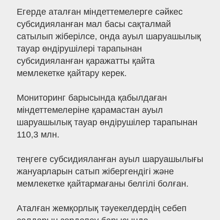
Егерде аталған міндеттемелерге сәйкес
субсидияланған мал басы сақталмай
сатылып жіберілсе, онда ауыл шаруашылық
тауар өндірушілері тарапынан
субсидияланған қаражатты қайта
мемлекетке қайтару керек.
Мониторинг барысында қабылдаған
міндеттемелеріне қарамастан ауыл
шаруашылық тауар өндірушілер тарапынан
110,3 млн.
теңгеге субсидияланған ауыл шаруашылығы
жануарларын сатып жібергендігі және
мемлекетке қайтармағаны белгілі болған.
Аталған жемқорлық тәуекелдердің себеп