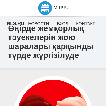
M.IPP-
NLS.RU
НОВОСТИ
ВХОД
КОНТАКТ
Өңірде жемқорлық
тәуекелерін жою
шаралары қарқынды
түрде жүргізілуде