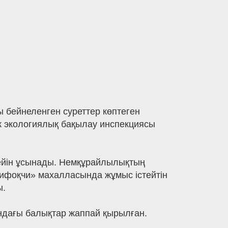
 бейнеленген суреттер көптеген
ік экологиялық бақылау инспекциясы
жейін ұсынады. Немқұрайлылықтың
ифоқчи» махалласында жұмыс істейтін
ы.
ындағы балықтар жаппай қырылған.