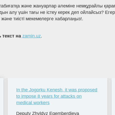
табиғатқа және жануарлар әлеміне немқұрайлы қараға
ын алу үшін тағы не істеу керек деп ойлайсыз? Еге
және тиісті мекемелерге хабарлаңыз!.
 текст на
zamin.uz
.
In the Jogorku Kenesh, it was proposed
to impose 8 years for attacks on
medical workers
Deputy Zhyldyz Egemberdieva