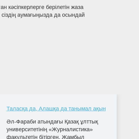
н кәсіпкерлерге берілетін жаза
р сіздің аумағыңызда да осындай
Таласқа да, Алашқа да танымал ақын
Әл-Фараби атындағы Қазақ ұлттық
университетінің «Журналистика»
факультетін бітірген. Жамбыл