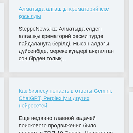
Алматыда алғашқы крематорий іске
қосылды
SteppeNews.kz: Алматыда елдегі
алғашқы крематорий ресми түрде
пайдалануға берілді. Нысан алдағы
дүйсенбіде, мереке күндері аяқталған
соң бірден толық...
Как бизнесу попасть в ответы Gemini,
ChatGPT, Perplexity и других
нейросетей
Еще недавно главной задачей
поискового продвижения было