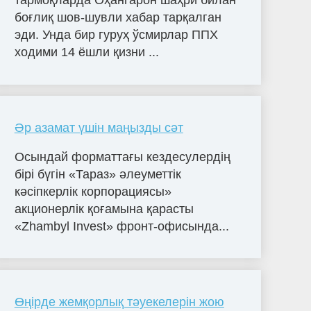
тармоқларда Оҳангарон шаҳри билан
боғлиқ шов-шувли хабар тарқалган
эди. Унда бир гуруҳ ўсмирлар ППХ
ходими 14 ёшли қизни ...
Әр азамат үшін маңызды сәт
Осындай форматтағы кездесулердің
бірі бүгін «Тараз» әлеуметтік
кәсіпкерлік корпорациясы»
акционерлік қоғамына қарасты
«Zhambyl Invest» фронт-офисында...
Өңірде жемқорлық тәуекелерін жою