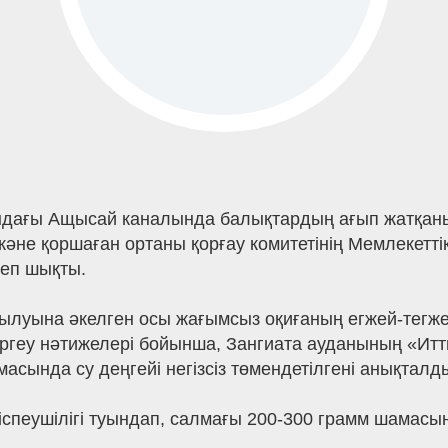
ндағы Ащысай каналында балықтардың ағып жатқаны
әне қоршаған ортаны қорғау комитетінің Мемлекетт
теп шықты.
бұзылуына әкелген осы жағымсыз оқиғаның егжей-тег
ргеу нәтижелері бойынша, Зангиата ауданының «Итт
асында су деңгейі негізсіз төмендетілгені анықталд
тіспеушілігі туындап, салмағы 200-300 грамм шамас