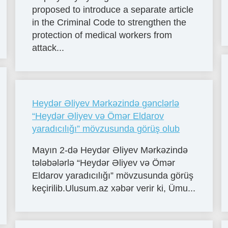
proposed to introduce a separate article
in the Criminal Code to strengthen the
protection of medical workers from
attack...
Heydər Əliyev Mərkəzində gənclərlə
“Heydər Əliyev və Ömər Eldarov
yaradıcılığı” mövzusunda görüş olub
Mayın 2-də Heydər Əliyev Mərkəzində
tələbələrlə “Heydər Əliyev və Ömər
Eldarov yaradıcılığı” mövzusunda görüş
keçirilib.Ulusum.az xəbər verir ki, Ümu...