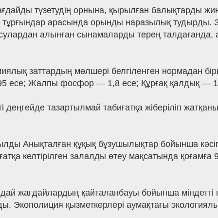
жағдайды түзетудің орнына, қырылған балықтарды жин
л тұрғындар арасында орынды наразылық тудырды. 
сулардан алынған сынамаларды терең талдағанда, 
миялық заттардың мөлшері белгіленген нормадан бір
95 есе; Жалпы фосфор — 1,8 есе; Құрғақ қалдық — 1,
і деңгейде тазартылмай табиғатқа жіберіліп жатқаны
нылды Анықталған құқық бұзушылықтар бойынша кәс
ғатқа келтірілген залалды өтеу мақсатында қоғамға
дай жағдайлардың қайталанбауы бойынша міндетті н
ы. Экополиция қызметкерлері аумақтағы экологиял