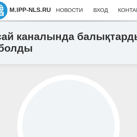
M.IPP-NLS.RU
НОВОСТИ
ВХОД
КОНТА
ай каналында балықтарды
 болды