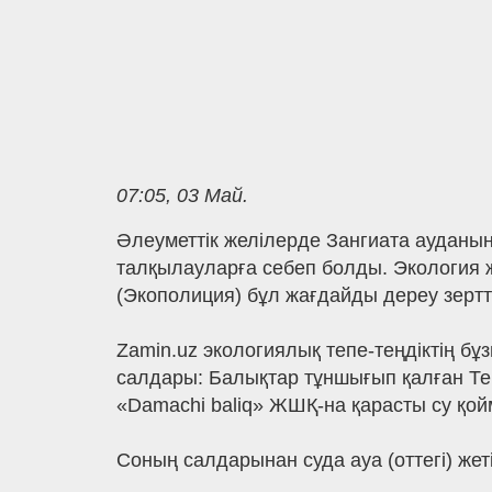
07:05, 03 Май.
Әлеуметтік желілерде Зангиата ауданы
талқылауларға себеп болды. Экология ж
(Экополиция) бұл жағдайды дереу зерт
Zamin.uz экологиялық тепе-теңдіктің 
салдары: Балықтар тұншығып қалған Те
«Damachi baliq» ЖШҚ-на қарасты су қойм
Соның салдарынан суда ауа (оттегі) же