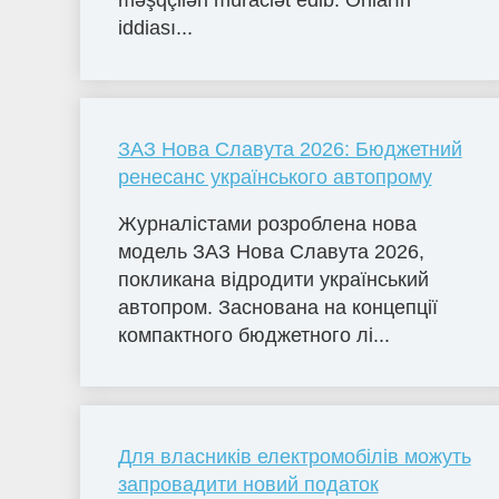
məşqçiləri müraciət edib. Onların
iddiası...
ЗАЗ Нова Славута 2026: Бюджетний
ренесанс українського автопрому
Журналістами розроблена нова
модель ЗАЗ Нова Славута 2026,
покликана відродити український
автопром. Заснована на концепції
компактного бюджетного лі...
Для власників електромобілів можуть
запровадити новий податок