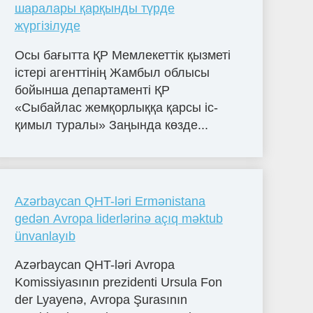
шаралары қарқынды түрде
жүргізілуде
Осы бағытта ҚР Мемлекеттік қызметі
істері агенттінің Жамбыл облысы
бойынша департаменті ҚР
«Сыбайлас жемқорлыққа қарсы іс-
қимыл туралы» Заңында көзде...
Azərbaycan QHT-ləri Ermənistana
gedən Avropa liderlərinə açıq məktub
ünvanlayıb
Azərbaycan QHT-ləri Avropa
Komissiyasının prezidenti Ursula Fon
der Lyayenə, Avropa Şurasının