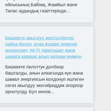
облысының Байзақ, Жамбыл және
Талас аудандық газеттерінде...
Бишкекте акылдуу экостолболор
пайда болду, алар өздөрү энергия
өндүрүшөт, Wi Fi таратышат жана
шаарга киреше алып келиши мүмкүн
Бишкекте пилоттук долбоор
башталды, анын алкагында күн жана
шамал энергиясын колдонуп иштеген
сегиз акылдуу экогибриддик опорлор
орнотулду. Бул иннов...