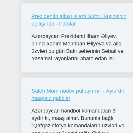
Prezidentlə ailəsi İslam Səfərli küçəsinin
açılışında - Fotolar
Azərbaycan Prezidenti İlham Əliyev,
birinci xanım Mehriban Əliyeva və ailə
üzvləri bu gün Bakı şəhərinin Səbail və
Yasamal rayonlarını əhatə edən İsl...
Saleh Məmmədov pul ayırmır - Aylardır
maaşsız qalıblar
Azərbaycan həndbol komandaları 3
aydır ki, maaş almır. Bununla bağlı
“Qafqazinfo”ya komandaların üzvləri və