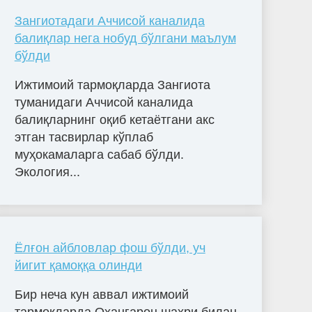
Зангиотадаги Аччисой каналида
балиқлар нега нобуд бўлгани маълум
бўлди
Ижтимоий тармоқларда Зангиота
туманидаги Аччисой каналида
балиқларнинг оқиб кетаётгани акс
этган тасвирлар кўплаб
муҳокамаларга сабаб бўлди.
Экология...
Ёлғон айбловлар фош бўлди, уч
йигит қамоққа олинди
Бир неча кун аввал ижтимоий