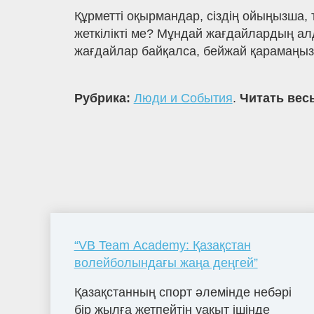
Құрметті оқырмандар, сіздің ойыңызша, 
жеткілікті ме? Мұндай жағдайлардың алд
жағдайлар байқалса, бейжай қарамаңыз 
Рубрика:
Люди и События
.
Читать весь
“VB Team Academy: Қазақстан
волейболындағы жаңа деңгей”
Қазақстанның спорт әлемінде небәрі
бір жылға жетпейтін уақыт ішінде