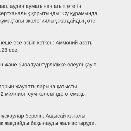
ап, аудан аумағынан ағып өтетін
Зертханалық қорытынды: Су құрамында
аумақтағы экологиялық жағдайдың өте
неше есе асып кеткен: Аммоний азоты
28 есе.
н және биоалуантүрлілікке елеулі қауіп
іпорын жауаптыларына қатысты
 92 миллион сум көлемінде өтемақы
ұсқаулар беріліп, Ащысай каналы
ық жағдайды бақылауды жалғастыруда.