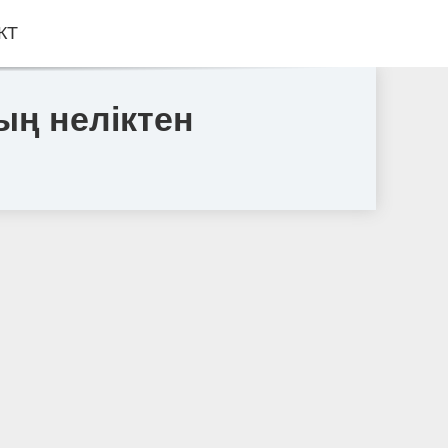
КТ
ң неліктен