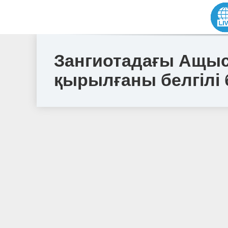
Зангиотадағы Ащыс
қырылғаны белгілі