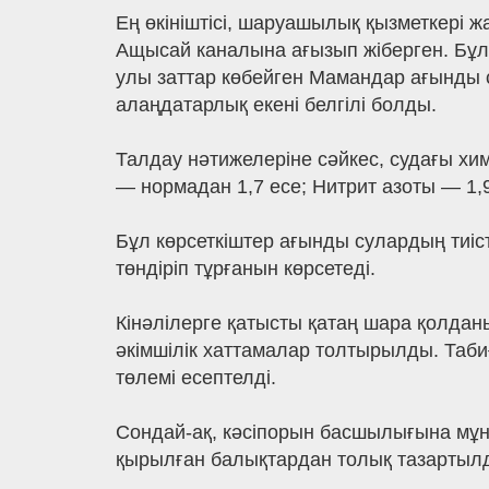
Ең өкініштісі, шаруашылық қызметкері 
Ащысай каналына ағызып жіберген. Бұ
улы заттар көбейген Мамандар ағынды 
алаңдатарлық екені белгілі болды.
Талдау нәтижелеріне сәйкес, судағы хи
— нормадан 1,7 есе; Нитрит азоты — 1,
Бұл көрсеткіштер ағынды сулардың тиіст
төндіріп тұрғанын көрсетеді.
Кінәлілерге қатысты қатаң шара қолда
әкімшілік хаттамалар толтырылды. Таби
төлемі есептелді.
Сондай-ақ, кәсіпорын басшылығына мұн
қырылған балықтардан толық тазартылд