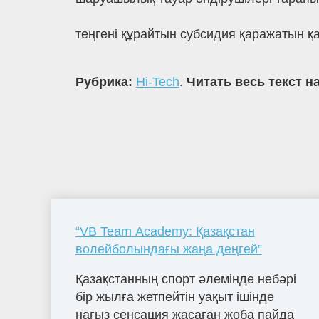
теңгені құрайтын субсидия қаражатын 
Рубрика:
Hi-Tech
.
Читать весь текст н
“VB Team Academy: Қазақстан
волейболындағы жаңа деңгей”
Қазақстанның спорт әлемінде небәрі
бір жылға жетпейтін уақыт ішінде
нағыз сенсация жасаған жоба пайда