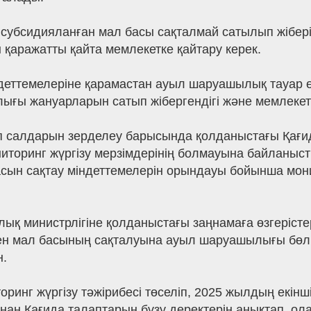
с субсидияланған мал басы сақталмай сатылып жібе
 қаражатты қайта мемлекетке қайтару керек.
еттемелеріне қарамастан ауыл шаруашылық тауар ө
ғы жануарларын сатып жібергендігі және мемлекетк
п салдарын зерделеу барысында қолданыстағы Қағид
иторинг жүргізу мерзімдерінің болмауына байланыс
асын сақтау міндеттемелерін орындауы бойынша мони
 министрлігіне қолданыстағы заңнамаға өзгерістер 
ен мал басының сақталуына ауыл шаруашылығы бөлі
н.
иторинг жүргізу тәжірибесі төселіп, 2025 жылдың ек
ан Қағида талаптарын бұзу деректерін анықтап, ола