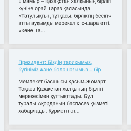
1 мамыр – Қазақстан халқының бірлігі
күніне орай Тараз қаласында
«Татулықтың тұтқасы, бірліктің бесігі»
атты ауқымды мерекелік іс-шара өтті.
«Көне-Та...
Президент: Біздің тарихымыз,
бүгініміз және болашағымыз – бір
Мемлекет басшысы Қасым-Жомарт
Тоқаев Қазақстан халқының бірлігі
мерекесімен құттықттады. Бұл
туралы Ақорданың баспасөз қызметі
хабарлады. Құрметті от...