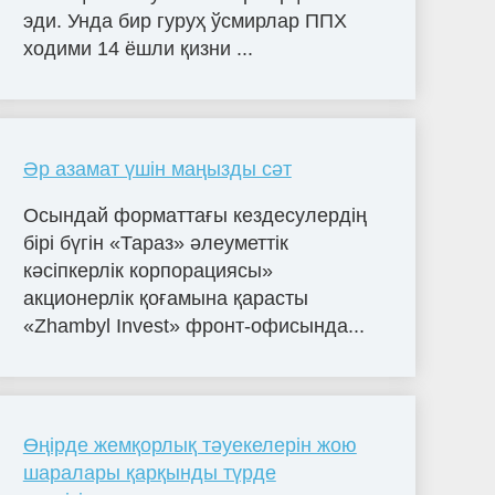
эди. Унда бир гуруҳ ўсмирлар ППХ
ходими 14 ёшли қизни ...
Әр азамат үшін маңызды сәт
Осындай форматтағы кездесулердің
бірі бүгін «Тараз» әлеуметтік
кәсіпкерлік корпорациясы»
акционерлік қоғамына қарасты
«Zhambyl Invest» фронт-офисында...
Өңірде жемқорлық тәуекелерін жою
шаралары қарқынды түрде