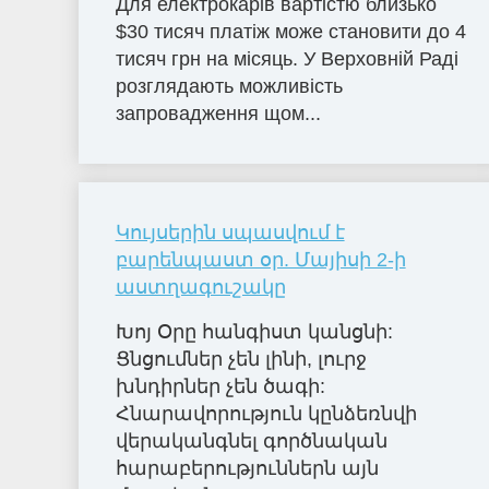
Для електрокарів вартістю близько
$30 тисяч платіж може становити до 4
тисяч грн на місяць. У Верховній Раді
розглядають можливість
запровадження щом...
Կույսերին սպասվում է
բարենպաստ օր. Մայիսի 2-ի
աստղագուշակը
Խոյ Օրը հանգիստ կանցնի:
Ցնցումներ չեն լինի, լուրջ
խնդիրներ չեն ծագի:
Հնարավորություն կընձեռնվի
վերականգնել գործնական
հարաբերություններն այն