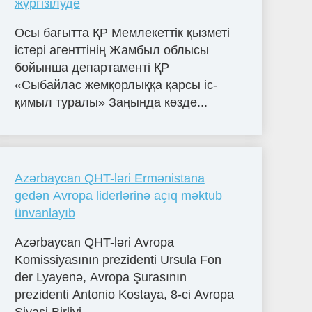
жүргізілуде
Осы бағытта ҚР Мемлекеттік қызметі
істері агенттінің Жамбыл облысы
бойынша департаменті ҚР
«Сыбайлас жемқорлыққа қарсы іс-
қимыл туралы» Заңында көзде...
Azərbaycan QHT-ləri Ermənistana
gedən Avropa liderlərinə açıq məktub
ünvanlayıb
Azərbaycan QHT-ləri Avropa
Komissiyasının prezidenti Ursula Fon
der Lyayenə, Avropa Şurasının
prezidenti Antonio Kostaya, 8-ci Avropa