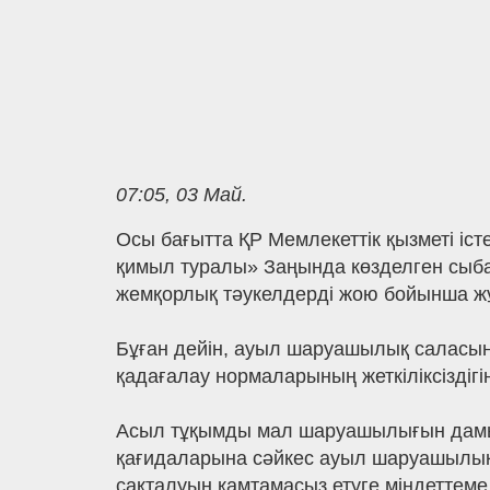
07:05, 03 Май.
Осы бағытта ҚР Мемлекеттік қызметі іс
қимыл туралы» Заңында көзделген сыба
жемқорлық тәукелдерді жою бойынша ж
Бұған дейін, ауыл шаруашылық саласын
қадағалау нормаларының жеткіліксіздігі
Асыл тұқымды мал шаруашылығын дамыт
қағидаларына сәйкес ауыл шаруашылық 
сақталуын қамтамасыз етуге міндеттеме