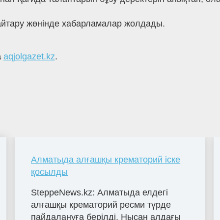
қайтару жөнінде хабарламалар жолдады.
а
aqjolgazet.kz
.
Алматыда алғашқы крематорий іске
қосылды
SteppeNews.kz: Алматыда елдегі
алғашқы крематорий ресми түрде
пайдалануға берілді. Нысан алдағы