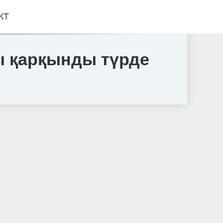
КТ
ы қарқынды түрде