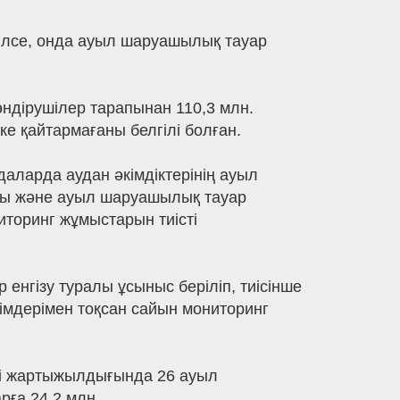
рілсе, онда ауыл шаруашылық тауар
ндірушілер тарапынан 110,3 млн.
е қайтармағаны белгілі болған.
аларда аудан әкімдіктерінің ауыл
ты және ауыл шаруашылық тауар
торинг жұмыстарын тиісті
енгізу туралы ұсыныс беріліп, тиісінше
мдерімен тоқсан сайын мониторинг
інші жартыжылдығында 26 ауыл
рға 24,2 млн.