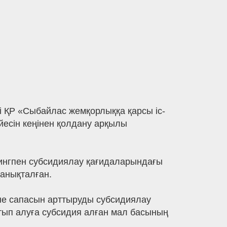
і ҚР «Сыбайлас жемқорлыққа қарсы іс-
есін кеңінен қолдану арқылы
рингпен субсидиялау қағидаларындағы
 анықталған.
не сапасын арттыруды субсидиялау
тып алуға субсидия алған мал басының