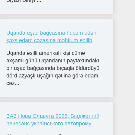
Siyasi Birliyi ...
Uqanda uşaq bağçasına hücum edən
şəxs edam cəzasına məhkum edilib
Uqanda əsilli amerikalı kişi cümə
axşamı günü Uqandanın paytaxtındakı
bir uşaq bağçasında bıçaqla öldürdüyü
dörd azyaşlı uşağın qətlinə görə edam
cəz...
ЗАЗ Нова Славута 2026: Бюджетний
ренесанс українського автопрому