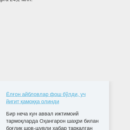
Ёлғон айбловлар фош бўлди, уч
йигит қамоққа олинди
Бир неча кун аввал ижтимоий
тармоқларда Оҳангарон шаҳри билан
боғлиқ шов-шувли хабар тарқалган