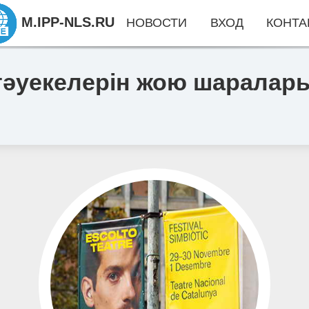
M.IPP-NLS.RU
НОВОСТИ
ВХОД
КОНТА
тәуекелерін жою шаралар