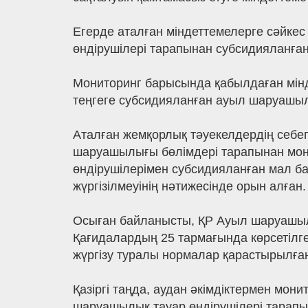
Егерде аталған міндеттемелерге сәйке
өндірушілері тарапынан субсидияланған
Мониторинг барысында қабылдаған мінд
теңгеге субсидияланған ауыл шаруашылы
Аталған жемқорлық тәуекелдердің себе
шаруашылығы бөлімдері тарапынан мон
өндірушілерімен субсидияланған мал б
жүргізілмеуінің нәтижесінде орын алған.
Осыған байланысты, ҚР Ауыл шаруашылық
Қағидалардың 25 тармағында көрсетілг
жүргізу туралы нормалар қарастырылға
Қазіргі таңда, аудан әкімдіктермен мон
шаруашылық тауар өндірушілері тарапын