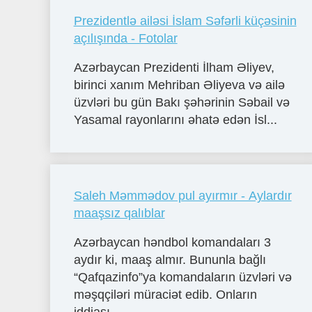
Prezidentlə ailəsi İslam Səfərli küçəsinin
açılışında - Fotolar
Azərbaycan Prezidenti İlham Əliyev,
birinci xanım Mehriban Əliyeva və ailə
üzvləri bu gün Bakı şəhərinin Səbail və
Yasamal rayonlarını əhatə edən İsl...
Saleh Məmmədov pul ayırmır - Aylardır
maaşsız qalıblar
Azərbaycan həndbol komandaları 3
aydır ki, maaş almır. Bununla bağlı
“Qafqazinfo”ya komandaların üzvləri və
məşqçiləri müraciət edib. Onların