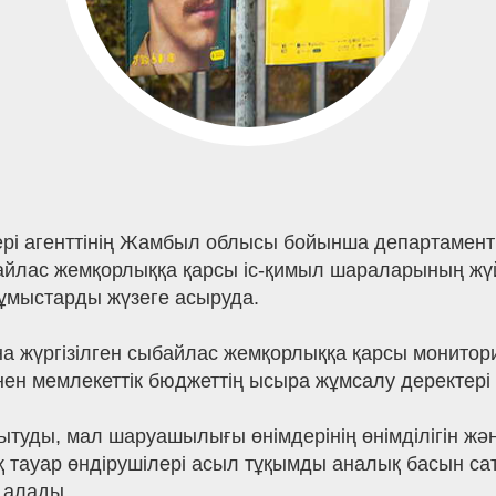
тері агенттінің Жамбыл облысы бойынша департамент
йлас жемқорлыққа қарсы іс-қимыл шараларының жүй
ұмыстарды жүзеге асыруда.
а жүргізілген сыбайлас жемқорлыққа қарсы монито
нен мемлекеттік бюджеттің ысыра жұмсалу деректері
уды, мал шаруашылығы өнімдерінің өнімділігін жә
тауар өндірушілері асыл тұқымды аналық басын са
 алады.