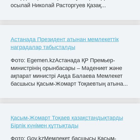
осылай Николай Расторгуев Қазақ...
Астанада Президент атынан мемлекеттік
наградалар табысталды
Фото: Egemen.kzАстанада ҚР Премьер-
министрінің орынбасары – Мәдениет және
ақпарат министрі Аида Балаева Мемлекет
басшысы Қасым-Жомарт Тоқаевтың атына...
Қасым-Жомарт Тоқаев қазақстандықтарды
Бірлік күнімен құттықтады
Фото: Gov.kzМемлекет басшысы Қасым-