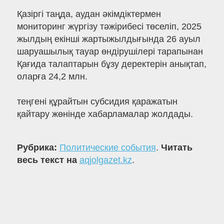
Қазіргі таңда, аудан әкімдіктермен
мониторинг жүргізу тәжірибесі төселіп, 2025
жылдың екінші жартыжылдығында 26 ауыл
шаруашылық тауар өндірушілері тарапынан
Қағида талаптарын бұзу деректерін анықтап,
оларға 24,2 млн.
теңгені құрайтын субсидия қаражатын
қайтару жөнінде хабарламалар жолдады.
Рубрика:
Политические события
.
Читать
весь текст на
aqjolgazet.kz
.