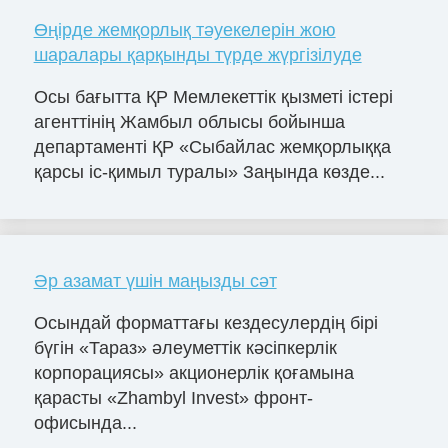
Өңірде жемқорлық тәуекелерін жою
шаралары қарқынды түрде жүргізілуде
Осы бағытта ҚР Мемлекеттік қызметі істері
агенттінің Жамбыл облысы бойынша
департаменті ҚР «Сыбайлас жемқорлыққа
қарсы іс-қимыл туралы» Заңында көзде...
Әр азамат үшін маңызды сәт
Осындай форматтағы кездесулердің бірі
бүгін «Тараз» әлеуметтік кәсіпкерлік
корпорациясы» акционерлік қоғамына
қарасты «Zhambyl Invest» фронт-
офисында...