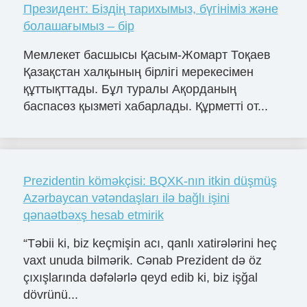
Президент: Біздің тарихымыз, бүгініміз және
болашағымыз – бір
Мемлекет басшысы Қасым-Жомарт Тоқаев
Қазақстан халқының бірлігі мерекесімен
құттықттады. Бұл туралы Ақорданың
баспасөз қызметі хабарлады. Құрметті от...
Prezidentin köməkçisi: BQXK-nın itkin düşmüş
Azərbaycan vətəndaşları ilə bağlı işini
qənaətbəxş hesab etmirik
“Təbii ki, biz keçmişin acı, qanlı xatirələrini heç
vaxt unuda bilmərik. Cənab Prezident də öz
çıxışlarında dəfələrlə qeyd edib ki, biz işğal
dövrünü...