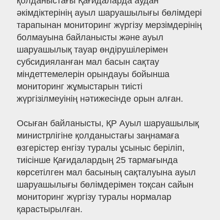
қолданыстағы Қағидаларда аудан
әкімдіктерінің ауыл шаруашылығы бөлімдері
тарапынан мониторинг жүргізу мерзімдерінің
болмауына байланысты және ауыл
шаруашылық тауар өндірушілерімен
субсидияланған мал басын сақтау
міндеттемелерін орындауы бойынша
мониторинг жұмыстарын тиісті
жүргізілмеуінің нәтижесінде орын алған.
Осыған байланысты, ҚР Ауыл шаруашылық
министрлігіне қолданыстағы заңнамаға
өзгерістер енгізу туралы ұсыныс беріліп,
тиісінше Қағидалардың 25 тармағында
көрсетілген мал басының сақталуына ауыл
шаруашылығы бөлімдерімен тоқсан сайын
мониторинг жүргізу туралы нормалар
қарастырылған.