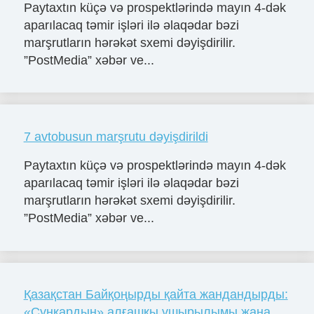
Paytaxtın küçə və prospektlərində mayın 4-dək
aparılacaq təmir işləri ilə əlaqədar bəzi
marşrutların hərəkət sxemi dəyişdirilir.
”PostMedia” xəbər ve...
7 avtobusun marşrutu dəyişdirildi
Paytaxtın küçə və prospektlərində mayın 4-dək
aparılacaq təmir işləri ilə əlaqədar bəzi
marşrutların hərəkət sxemi dəyişdirilir.
”PostMedia” xəbər ve...
Қазақстан Байқоңырды қайта жандандырды:
«Сұңқардың» алғашқы ұшырылымы жаңа