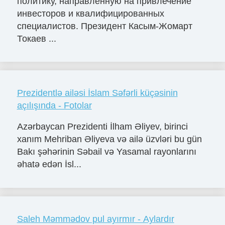
политику, направленную на привлечение
инвесторов и квалифицированных
специалистов. Президент Касым-Жомарт
Токаев ...
Prezidentlə ailəsi İslam Səfərli küçəsinin
açılışında - Fotolar
Azərbaycan Prezidenti İlham Əliyev, birinci
xanım Mehriban Əliyeva və ailə üzvləri bu gün
Bakı şəhərinin Səbail və Yasamal rayonlarını
əhatə edən İsl...
Saleh Məmmədov pul ayırmır - Aylardır