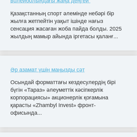
волейболындағы жаңа деңгей”
Қазақстанның спорт әлемінде небәрі бір
жылға жетпейтін уақыт ішінде нағыз
сенсация жасаған жоба пайда болды. 2025
жылдың мамыр айында іргетасы қаланғ...
Әр азамат үшін маңызды сәт
Осындай форматтағы кездесулердің бірі
бүгін «Тараз» әлеуметтік кәсіпкерлік
корпорациясы» акционерлік қоғамына
қарасты «Zhambyl Invest» фронт-
офисында...