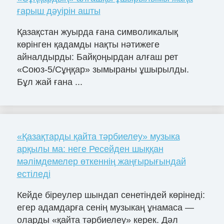
ғарыш дәуірін ашты
Қазақстан жуырда ғана символикалық
көрінген қадамды нақты нәтижеге
айналдырды: Байқоңырдан алғаш рет
«Союз-5/Сұңқар» зымыраны ұшырылды.
Бұл жай ғана ...
«Қазақтарды қайта тәрбиелеу» музыка
арқылы ма: неге Ресейден шыққан
мәлімдемелер өткеннің жаңғырығындай
естіледі
Кейде біреулер шындап сенетіндей көрінеді:
егер адамдарға сенің музыкаң ұнамаса —
оларды «қайта тәрбиелеу» керек. Дәл