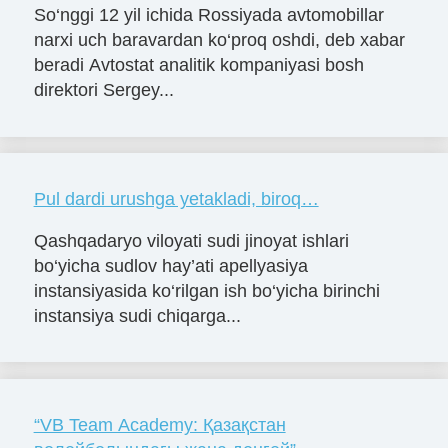
So‘nggi 12 yil ichida Rossiyada avtomobillar
narxi uch baravardan ko‘proq oshdi, deb xabar
beradi Avtostat analitik kompaniyasi bosh
direktori Sergey...
Pul dardi urushga yetakladi, biroq…
Qashqadaryo viloyati sudi jinoyat ishlari
bo‘yicha sudlov hay’ati apellyasiya
instansiyasida ko‘rilgan ish bo‘yicha birinchi
instansiya sudi chiqarga...
“VB Team Academy: Қазақстан