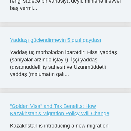
rəngi sadəcə bir variasiya deyil, minlərlə il əvvəl
baş vermi...
Yaddaşı gücləndirməyin 5 qızıl qaydası
Yaddaş üç mərhələdən ibarətdir: Hissi yaddaş
(saniyələr ərzində işləyir), İşçi yaddaş
(qısamüddətli iş sahəsi) və Uzunmüddətli
yaddaş (məlumatın qalı...
"Golden Visa" and Tax Benefits: How
Kazakhstan's Migration Policy Will Change
Kazakhstan is introducing a new migration