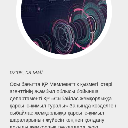
07:05, 03 Май.
Осы бағытта ҚР Мемлекеттік қызметі істері
агенттінің Жамбыл облысы бойынша
департаменті ҚР «Сыбайлас жемқорлыққа
қарсы іс-қимыл туралы» Заңында көзделген
сыбайлас жемқорлыққа қарсы іс-қимыл
шараларының жүйесін кеңінен қолдану
арқылы жемқорлық тәукелдерді жою