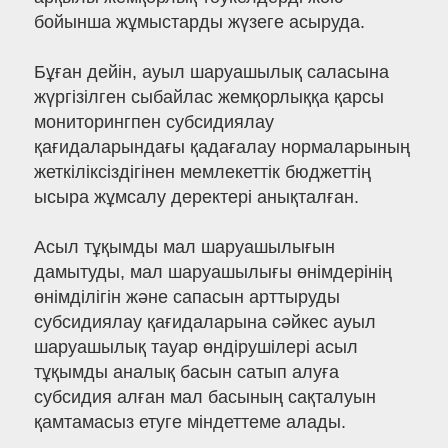
бойынша жұмыстарды жүзеге асыруда.
Бұған дейін, ауыл шаруашылық саласына
жүргізілген сыбайлас жемқорлыққа қарсы
мониторингпен субсидиялау
қағидаларындағы қадағалау нормаларының
жеткіліксіздігінен мемлекеттік бюджеттің
ысыра жұмсалу деректері анықталған.
Асыл тұқымды мал шаруашылығын
дамытуды, мал шаруашылығы өнімдерінің
өнімділігін және сапасын арттыруды
субсидиялау қағидаларына сәйкес ауыл
шаруашылық тауар өндірушілері асыл
тұқымды аналық басын сатып алуға
субсидия алған мал басының сақталуын
қамтамасыз етуге міндеттеме алады.