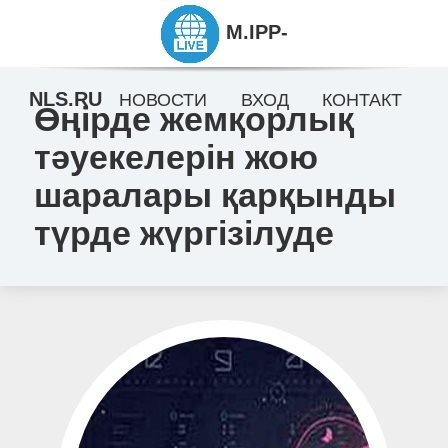
M.IPP-
NLS.RU
НОВОСТИ
ВХОД
КОНТАКТ
Өңірде жемқорлық
тәуекелерін жою
шаралары қарқынды
түрде жүргізілуде