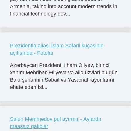
Armenia, taking into account modern trends in
financial technology dev...
Prezidentlə ailəsi İslam Səfərli küçəsinin
açılışında - Fotolar
Azərbaycan Prezidenti İlham Əliyev, birinci
xanım Mehriban Əliyeva və ailə üzvləri bu gün
Bakı şəhərinin Səbail və Yasamal rayonlarını
əhatə edən İsl...
Saleh Məmmədov pul ayırmır - Aylardır
maaşsız qalıblar