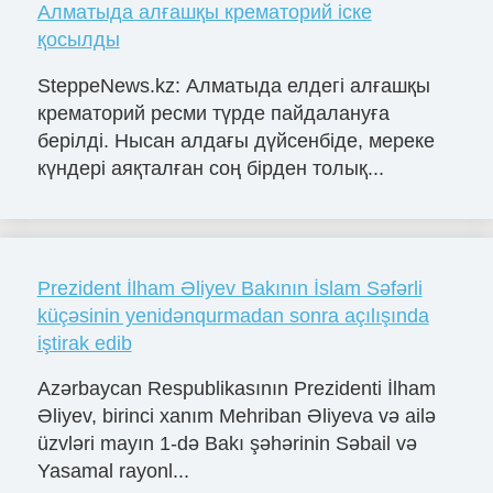
Алматыда алғашқы крематорий іске
қосылды
SteppeNews.kz: Алматыда елдегі алғашқы
крематорий ресми түрде пайдалануға
берілді. Нысан алдағы дүйсенбіде, мереке
күндері аяқталған соң бірден толық...
Prezident İlham Əliyev Bakının İslam Səfərli
küçəsinin yenidənqurmadan sonra açılışında
iştirak edib
Azərbaycan Respublikasının Prezidenti İlham
Əliyev, birinci xanım Mehriban Əliyeva və ailə
üzvləri mayın 1-də Bakı şəhərinin Səbail və
Yasamal rayonl...