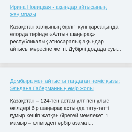
Ирина Новицкая - ақындар айтысының
жеңімпазы
Қазақстан халқының бірлігі күні қарсаңында
елорда төрінде «Алтын шаңырақ»
республикалық этносаралық ақындар
айтысы мәресіне жетті. Дүбірлі додада суы...
Домбыра мен айтысты таңдаған неміс қызы:
Эльдана Габерманның өмір жолы
Қазақстан – 124-тен астам ұлт пен ұлыс
өкілдері бір шаңырақ астында тату-тәтті
ғұмыр кешіп жатқан бірегей мемлекет. 1
мамыр – еліміздегі әрбір азамат...