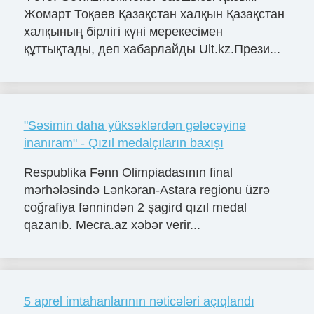
Жомарт Тоқаев Қазақстан халқын Қазақстан
халқының бірлігі күні мерекесімен
құттықтады, деп хабарлайды Ult.kz.Прези...
"Səsimin daha yüksəklərdən gələcəyinə
inanıram" - Qızıl medalçıların baxışı
Respublika Fənn Olimpiadasının final
mərhələsində Lənkəran-Astara regionu üzrə
coğrafiya fənnindən 2 şagird qızıl medal
qazanıb. Mecra.az xəbər verir...
5 aprel imtahanlarının nəticələri açıqlandı