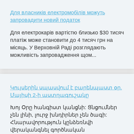
Для власників електромобілів можуть
запровадити новий податок
Для електрокарів вартістю близько $30 тисяч
платіж може становити до 4 тисяч грн на
місяць. У Верховній Раді розглядають
можливість запровадження щом...
Կույսերին սպասվում է բարենպաստ օր.
Մայիսի 2-ի աստղագուշակը
Խոյ Օրը հանգիստ կանցնի: Ցնցումներ
չեն լինի, լուրջ խնդիրներ չեն ծագի:
Հնարավորություն կընձեռնվի
վերականգնել գործնական