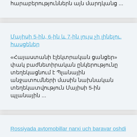
հարաբերություններն այն մարդկանց ...
Մայիսի 5-ին, 6-ին և 7-ին լույս չի լինելու.
հասցեներ
«Հայաստանի էլեկտրական ցանցեր»
փակ բաժնետիրական ընկերությունը
տեղեկացնում է Պլանային
անջատումների մասին նախնական
տեղեկատվություն Մայիսի 5-ին
պլանային ...
Rossiyada avtomobillar narxi uch baravar oshdi