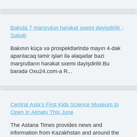
Bakıda 7 marşrutun hərəkət sxemi dəyişdirilir -
Səbəb
Bakının küçə və prospektlərində mayın 4-dək
aparılacaq təmir işləri ilə əlaqədar bəzi
marşrutların hərəkət sxemi dəyişdirilir.Bu
barədə Oxu24.com-a R...
Central Asia’s First Kids Science Museum to
Open in Almaty This June
The Astana Times provides news and
information from Kazakhstan and around the