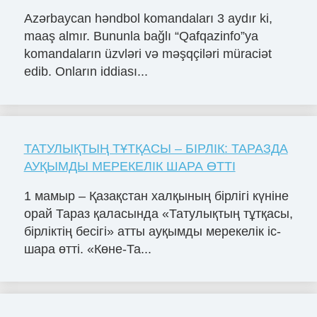
Azərbaycan həndbol komandaları 3 aydır ki,
maaş almır. Bununla bağlı “Qafqazinfo”ya
komandaların üzvləri və məşqçiləri müraciət
edib. Onların iddiası...
ТАТУЛЫҚТЫҢ ТҰТҚАСЫ – БІРЛІК: ТАРАЗДА
АУҚЫМДЫ МЕРЕКЕЛІК ШАРА ӨТТІ
1 мамыр – Қазақстан халқының бірлігі күніне
орай Тараз қаласында «Татулықтың тұтқасы,
бірліктің бесігі» атты ауқымды мерекелік іс-
шара өтті. «Көне-Та...