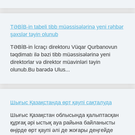
TƏBİB-in tabeli tibb müəssisələrinə yeni rəhbər
şəxslər təyin olunub
TƏBİB-in İcraçı direktoru Vüqar Qurbanovun
təqdimatı ilə bəzi tibb müəssisələrinə yeni
direktorlar və direktor müavinləri təyin
olunub.Bu barədə Ulus...
Шығыс Қазақстанда өрт қаупі сақталуда
Шығыс Қазақстан облысында қалыптасқан
құрғақ әрі ыстық ауа райына байланысты
өңірде өрт қаупі әлі де жоғары деңгейде