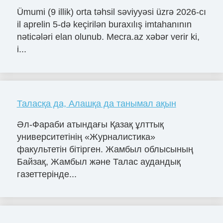
Ümumi (9 illik) orta təhsil səviyyəsi üzrə 2026-cı
il aprelin 5-də keçirilən buraxılış imtahanının
nəticələri elan olunub. Mecra.az xəbər verir ki,
i...
Таласқа да, Алашқа да танымал ақын
Әл-Фараби атындағы Қазақ ұлттық
университетінің «Журналистика»
факультетін бітірген. Жамбыл облысының
Байзақ, Жамбыл және Талас аудандық
газеттерінде...