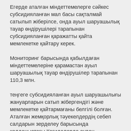
Егерде аталған міндеттемелерге сәйкес
субсидияланған мал басы сақталмай
сатылып жіберілсе, онда ауыл шаруашылық
тауар өндірушілері тарапынан
субсидияланған қаражатты қайта
мемлекетке қайтару керек.
Мониторинг барысында қабылдаған
міндеттемелеріне қарамастан ауыл
шаруашылық тауар өндірушілер тарапынан
110,3 млн.
теңгеге субсидияланған ауыл шаруашылығы
жануарларын сатып жібергендігі және
мемлекетке қайтармағаны белгілі болған.
Аталған жемқорлық тәуекелдердің себеп
салдарын зерделеу барысында