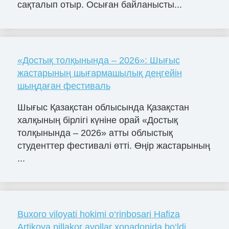
сақталып отыр. Осыған байланысты...
«Достық толқынында – 2026»: Шығыс
жастарының шығармашылық деңгейін
шыңдаған фестиваль
Шығыс Қазақстан облысында Қазақстан
халқының бірлігі күніне орай «Достық
толқынында – 2026» атты облыстық
студенттер фестивалі өтті. Өңір жастарының
...
Buxoro viloyati hokimi o‘rinbosari Hafiza
Artikova pillakor ayollar xonadonida bo‘ldi