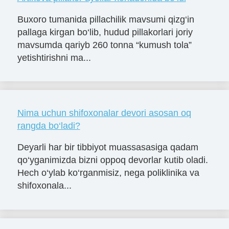
Buxoro tumanida pillachilik mavsumi qizg‘in
pallaga kirgan bo‘lib, hudud pillakorlari joriy
mavsumda qariyb 260 tonna “kumush tola”
yetishtirishni ma...
Nima uchun shifoxonalar devori asosan oq
rangda bo‘ladi?
Deyarli har bir tibbiyot muassasasiga qadam
qo‘yganimizda bizni oppoq devorlar kutib oladi.
Hech o‘ylab ko‘rganmisiz, nega poliklinika va
shifoxonala...