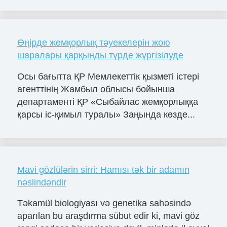
Өңірде жемқорлық тәуекелерін жою
шаралары қарқынды түрде жүргізілуде
Осы бағытта ҚР Мемлекеттік қызметі істері
агенттінің Жамбыл облысы бойынша
департаменті ҚР «Сыбайлас жемқорлыққа
қарсы іс-қимыл туралы» Заңында көзде...
Mavi gözlülərin sirri: Hamısı tək bir adamın
nəslindəndir
Təkamül biologiyası və genetika sahəsində
aparılan bu araşdırma sübut edir ki, mavi göz