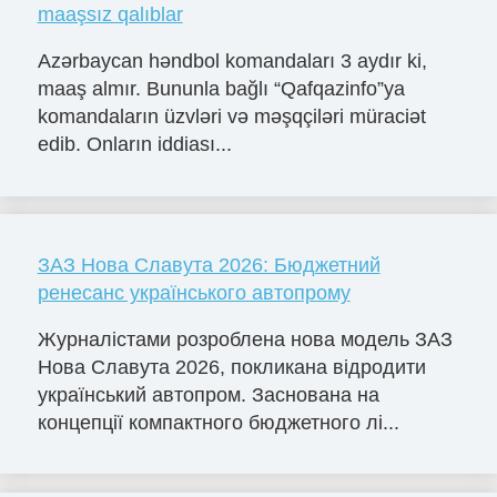
maaşsız qalıblar
Azərbaycan həndbol komandaları 3 aydır ki,
maaş almır. Bununla bağlı “Qafqazinfo”ya
komandaların üzvləri və məşqçiləri müraciət
edib. Onların iddiası...
ЗАЗ Нова Славута 2026: Бюджетний
ренесанс українського автопрому
Журналістами розроблена нова модель ЗАЗ
Нова Славута 2026, покликана відродити
український автопром. Заснована на
концепції компактного бюджетного лі...