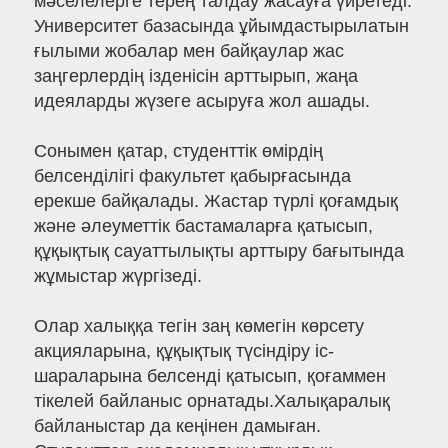
мәселелерге терең талдау жасауға үйретеді.
Университет базасында ұйымдастырылатын
ғылыми жобалар мен байқаулар жас
заңгерлердің ізденісін арттырып, жаңа
идеяларды жүзеге асыруға жол ашады.
Сонымен қатар, студенттік өмірдің
белсенділігі факультет қабырғасында
ерекше байқалады. Жастар түрлі қоғамдық
және әлеуметтік бастамаларға қатысып,
құқықтық сауаттылықты арттыру бағытында
жұмыстар жүргізеді.
Олар халыққа тегін заң көмегін көрсету
акцияларына, құқықтық түсіндіру іс-
шараларына белсенді қатысып, қоғаммен
тікелей байланыс орнатады.Халықаралық
байланыстар да кеңінен дамыған.