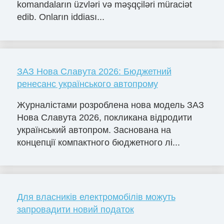
komandaların üzvləri və məşqçiləri müraciət
edib. Onların iddiası...
ЗАЗ Нова Славута 2026: Бюджетний
ренесанс українського автопрому
Журналістами розроблена нова модель ЗАЗ
Нова Славута 2026, покликана відродити
український автопром. Заснована на
концепції компактного бюджетного лі...
Для власників електромобілів можуть
запровадити новий податок