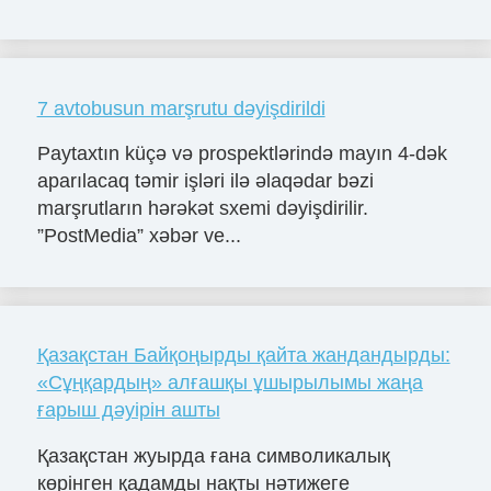
7 avtobusun marşrutu dəyişdirildi
Paytaxtın küçə və prospektlərində mayın 4-dək
aparılacaq təmir işləri ilə əlaqədar bəzi
marşrutların hərəkət sxemi dəyişdirilir.
”PostMedia” xəbər ve...
Қазақстан Байқоңырды қайта жандандырды:
«Сұңқардың» алғашқы ұшырылымы жаңа
ғарыш дәуірін ашты
Қазақстан жуырда ғана символикалық
көрінген қадамды нақты нәтижеге