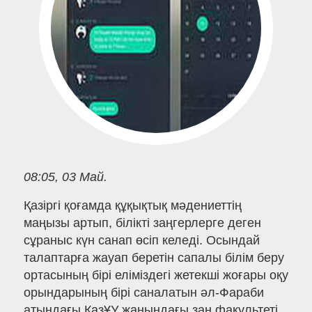
08:05, 03 Май.
Қазіргі қоғамда құқықтық мәдениеттің
маңызы артып, білікті заңгерлерге деген
сұраныс күн санап өсіп келеді. Осындай
талаптарға жауап беретін сапалы білім беру
ортасының бірі еліміздегі жетекші жоғары оқу
орындарының бірі саналатын әл-Фараби
атындағы ҚазҰУ жанындағы заң факультеті.