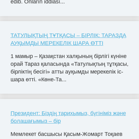
edib. Onların iddiası...
ТАТУЛЫҚТЫҢ ТҰТҚАСЫ – БІРЛІК: ТАРАЗДА
АУҚЫМДЫ МЕРЕКЕЛІК ШАРА ӨТТІ
1 мамыр – Қазақстан халқының бірлігі күніне
орай Тараз қаласында «Татулықтың тұтқасы,
бірліктің бесігі» атты ауқымды мерекелік іс-
шара өтті. «Көне-Та...
Президент: Біздің тарихымыз, бүгініміз және
болашағымыз – бір
Мемлекет басшысы Қасым-Жомарт Тоқаев