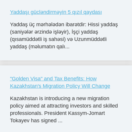
Yaddaşı gücləndirməyin 5 qızıl qaydası
Yaddaş üç mərhələdən ibarətdir: Hissi yaddaş
(saniyələr ərzində işləyir), İşçi yaddaş
(qısamüddətli iş sahəsi) və Uzunmüddətli
yaddaş (məlumatın qalı...
"Golden Visa" and Tax Benefits: How
Kazakhstan's Migration Policy Will Change
Kazakhstan is introducing a new migration
policy aimed at attracting investors and skilled
professionals. President Kassym-Jomart
Tokayev has signed ...