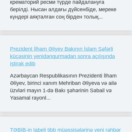
крематорий ресми түрде пайдалануға
берілді. Нысан алдағы дүйсенбіде, мереке
күндері аяқталған соң бірден толық...
Prezident İlham Əliyev Bakının İslam Səfərli
küçəsinin yenidənqurmadan sonra açılışında
iştirak edib
Azərbaycan Respublikasının Prezidenti İlham
Əliyev, birinci xanım Mehriban Əliyeva və ailə
üzvləri mayın 1-də Bakı şəhərinin Səbail və
Yasamal rayonl...
TƏBİB-in tabeli tibb müəssisələrinə yeni rəhbər