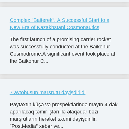
Complex "Baiterek". A Successful Start to a
New Era of Kazakhstani Cosmonautics
The first launch of a promising carrier rocket
was successfully conducted at the Baikonur
Cosmodrome.A significant event took place at
the Baikonur C...
7 avtobusun marşrutu dəyişdirildi
Paytaxtın küçə və prospektlərində mayın 4-dək
aparılacaq təmir işləri ilə əlaqədar bəzi
marşrutların hərəkət sxemi dəyişdirilir.
”PostMedia” xəbər ve...