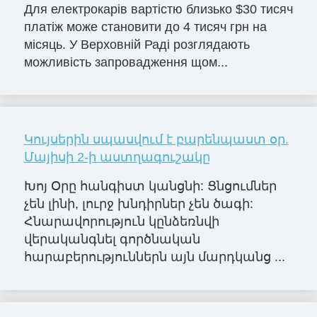
Для електрокарів вартістю близько $30 тисяч
платіж може становити до 4 тисяч грн на
місяць. У Верховній Раді розглядають
можливість запровадження щом...
Կույսերին սպասվում է բարենպաստ օր.
Մայիսի 2-ի աստղագուշակը
Խոյ Օրը հանգիստ կանցնի: Ցնցումներ
չեն լինի, լուրջ խնդիրներ չեն ծագի:
Հնարավորություն կընձեռնվի
վերականգնել գործնական
հարաբերություններն այն մարդկանց ...