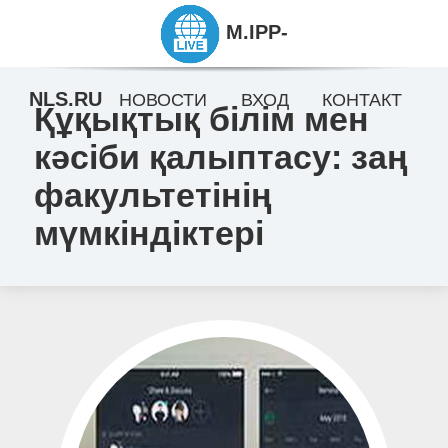
M.IPP-
NLS.RU
НОВОСТИ
ВХОД
КОНТАКТ
Құқықтық білім мен
кәсіби қалыптасу: заң
факультетінің
мүмкіндіктері