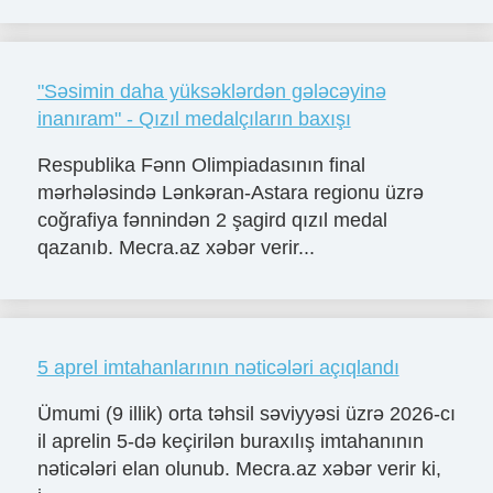
"Səsimin daha yüksəklərdən gələcəyinə
inanıram" - Qızıl medalçıların baxışı
Respublika Fənn Olimpiadasının final
mərhələsində Lənkəran-Astara regionu üzrə
coğrafiya fənnindən 2 şagird qızıl medal
qazanıb. Mecra.az xəbər verir...
5 aprel imtahanlarının nəticələri açıqlandı
Ümumi (9 illik) orta təhsil səviyyəsi üzrə 2026-cı
il aprelin 5-də keçirilən buraxılış imtahanının
nəticələri elan olunub. Mecra.az xəbər verir ki,