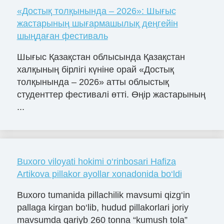
«Достық толқынында – 2026»: Шығыс
жастарының шығармашылық деңгейін
шыңдаған фестиваль
Шығыс Қазақстан облысында Қазақстан
халқының бірлігі күніне орай «Достық
толқынында – 2026» атты облыстық
студенттер фестивалі өтті. Өңір жастарының
...
Buxoro viloyati hokimi o‘rinbosari Hafiza
Artikova pillakor ayollar xonadonida bo‘ldi
Buxoro tumanida pillachilik mavsumi qizg‘in
pallaga kirgan bo‘lib, hudud pillakorlari joriy
mavsumda qariyb 260 tonna “kumush tola”