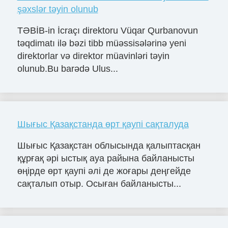
şəxslər təyin olunub
TƏBİB-in İcraçı direktoru Vüqar Qurbanovun
təqdimatı ilə bəzi tibb müəssisələrinə yeni
direktorlar və direktor müavinləri təyin
olunub.Bu barədə Ulus...
Шығыс Қазақстанда өрт қаупі сақталуда
Шығыс Қазақстан облысында қалыптасқан
құрғақ әрі ыстық ауа райына байланысты
өңірде өрт қаупі әлі де жоғары деңгейде
сақталып отыр. Осыған байланысты...