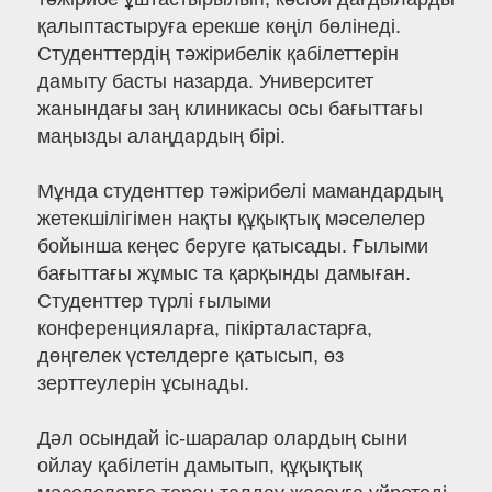
қалыптастыруға ерекше көңіл бөлінеді.
Студенттердің тәжірибелік қабілеттерін
дамыту басты назарда. Университет
жанындағы заң клиникасы осы бағыттағы
маңызды алаңдардың бірі.
Мұнда студенттер тәжірибелі мамандардың
жетекшілігімен нақты құқықтық мәселелер
бойынша кеңес беруге қатысады. Ғылыми
бағыттағы жұмыс та қарқынды дамыған.
Студенттер түрлі ғылыми
конференцияларға, пікірталастарға,
дөңгелек үстелдерге қатысып, өз
зерттеулерін ұсынады.
Дәл осындай іс-шаралар олардың сыни
ойлау қабілетін дамытып, құқықтық