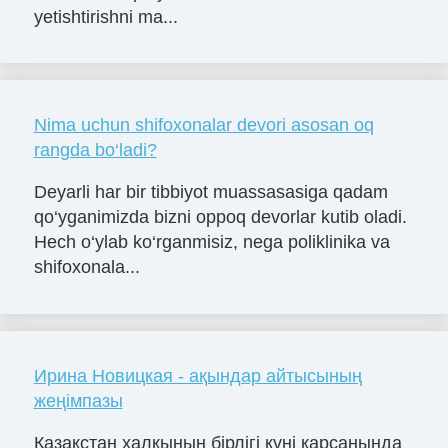
yetishtirishni ma...
Nima uchun shifoxonalar devori asosan oq
rangda bo‘ladi?
Deyarli har bir tibbiyot muassasasiga qadam
qo‘yganimizda bizni oppoq devorlar kutib oladi.
Hech o‘ylab ko‘rganmisiz, nega poliklinika va
shifoxonala...
Ирина Новицкая - ақындар айтысының
жеңімпазы
Қазақстан халқының бірлігі күні қарсаңында