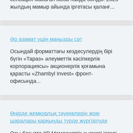
жылдың мамыр айында іргетасы қаланғ...
Әр азамат үшін маңызды сәт
Осындай форматтағы кездесулердің бірі
бүгін «Тараз» әлеуметтік кәсіпкерлік
корпорациясы» акционерлік қоғамына
қарасты «Zhambyl Invest» фронт-
офисында...
Өңірде жемқорлық тәуекелерін жою
шаралары қарқынды түрде жүргізілуде