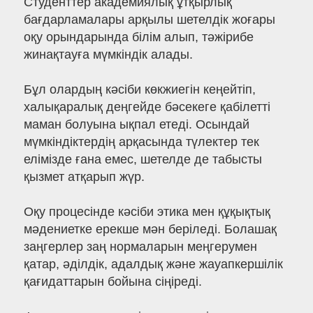
Студенттер академиялық ұтқырлық
бағдарламалары арқылы шетелдік жоғары
оқу орындарында білім алып, тәжірибе
жинақтауға мүмкіндік алады.
Бұл олардың кәсіби көкжиегін кеңейтіп,
халықаралық деңгейде бәсекеге қабілетті
маман болуына ықпал етеді. Осындай
мүмкіндіктердің арқасында түлектер тек
елімізде ғана емес, шетелде де табысты
қызмет атқарып жүр.
Оқу процесінде кәсіби этика мен құқықтық
мәдениетке ерекше мән беріледі. Болашақ
заңгерлер заң нормаларын меңгерумен
қатар, әділдік, адалдық және жауапкершілік
қағидаттарын бойына сіңіреді.