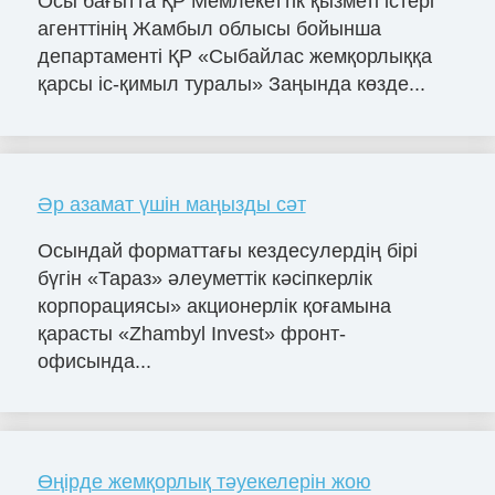
Осы бағытта ҚР Мемлекеттік қызметі істері
агенттінің Жамбыл облысы бойынша
департаменті ҚР «Сыбайлас жемқорлыққа
қарсы іс-қимыл туралы» Заңында көзде...
Әр азамат үшін маңызды сәт
Осындай форматтағы кездесулердің бірі
бүгін «Тараз» әлеуметтік кәсіпкерлік
корпорациясы» акционерлік қоғамына
қарасты «Zhambyl Invest» фронт-
офисында...
Өңірде жемқорлық тәуекелерін жою