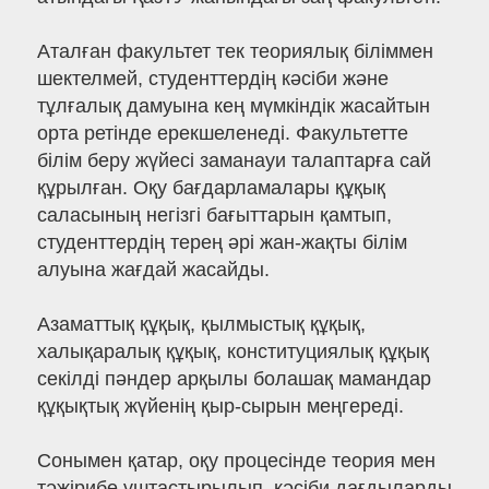
Аталған факультет тек теориялық біліммен
шектелмей, студенттердің кәсіби және
тұлғалық дамуына кең мүмкіндік жасайтын
орта ретінде ерекшеленеді. Факультетте
білім беру жүйесі заманауи талаптарға сай
құрылған. Оқу бағдарламалары құқық
саласының негізгі бағыттарын қамтып,
студенттердің терең әрі жан-жақты білім
алуына жағдай жасайды.
Азаматтық құқық, қылмыстық құқық,
халықаралық құқық, конституциялық құқық
секілді пәндер арқылы болашақ мамандар
құқықтық жүйенің қыр-сырын меңгереді.
Сонымен қатар, оқу процесінде теория мен
тәжірибе ұштастырылып, кәсіби дағдыларды