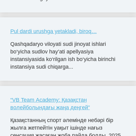
Pul dardi urushga yetakladi, biroq…
Qashqadaryo viloyati sudi jinoyat ishlari
bo‘yicha sudlov hay’ati apellyasiya
instansiyasida ko‘rilgan ish bo‘yicha birinchi
instansiya sudi chiqarga...
“VB Team Academy: Қазақстан
волейболындағы жаңа деңгей”
Қазақстанның спорт әлемінде небәрі бір
жылға жетпейтін уақыт ішінде нағыз
сенсация жасаған жоба пайда болды. 2025