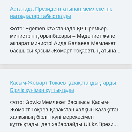
Астанада Президент атынан мемлекеттік
наградалар табысталды
Фото: Egemen.kzАстанада ҚР Премьер-
министрінің орынбасары – Мәдениет және
ақпарат министрі Аида Балаева Мемлекет
басшысы Қасым-Жомарт Тоқаевтың атына...
Қасым-Жомарт Тоқаев қазақстандықтарды
Бірлік күнімен құттықтады
Фото: Gov.kzМемлекет басшысы Қасым-
Жомарт Тоқаев Қазақстан халқын Қазақстан
халқының бірлігі күні мерекесімен
құттықтады, деп хабарлайды Ult.kz.Прези...