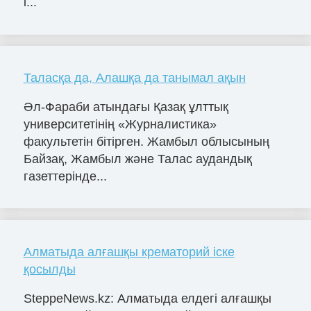
i...
Таласқа да, Алашқа да танымал ақын
Әл-Фараби атындағы Қазақ ұлттық
университетінің «Журналистика»
факультетін бітірген. Жамбыл облысының
Байзақ, Жамбыл және Талас аудандық
газеттерінде...
Алматыда алғашқы крематорий іске
қосылды
SteppeNews.kz: Алматыда елдегі алғашқы