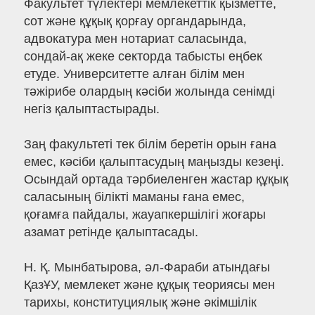
Факультет түлектері мемлекеттік қызметте,
сот және құқық қорғау органдарында,
адвокатура мен нотариат саласында,
сондай-ақ жеке секторда табысты еңбек
етуде. Университетте алған білім мен
тәжірибе олардың кәсіби жолында сенімді
негіз қалыптастырады.
Заң факультеті тек білім беретін орын ғана
емес, кәсіби қалыптасудың маңызды кезеңі.
Осындай ортада тәрбиеленген жастар құқық
саласының білікті маманы ғана емес,
қоғамға пайдалы, жауапкершілігі жоғары
азамат ретінде қалыптасады.
Н. Қ. Мынбатырова, әл-Фараби атындағы
ҚазҰУ, мемлекет және құқық теориясы мен
тарихы, конституциялық және әкімшілік