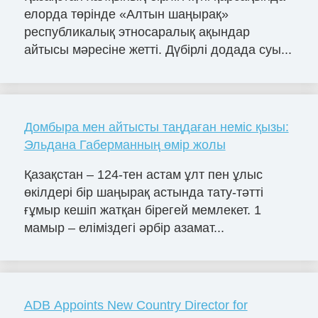
елорда төрінде «Алтын шаңырақ»
республикалық этносаралық ақындар
айтысы мәресіне жетті. Дүбірлі додада суы...
Домбыра мен айтысты таңдаған неміс қызы:
Эльдана Габерманның өмір жолы
Қазақстан – 124-тен астам ұлт пен ұлыс
өкілдері бір шаңырақ астында тату-тәтті
ғұмыр кешіп жатқан бірегей мемлекет. 1
мамыр – еліміздегі әрбір азамат...
ADB Appoints New Country Director for