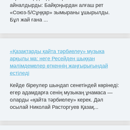
айналдырды: Байқоңырдан алғаш рет
«Союз-5/Сұңқар» зымыраны ұшырылды.
Бұл жай ғана ...
«Қазақтарды қайта тәрбиелеу» музыка
арқылы ма: неге Ресейден шыққан
мәлімдемелер өткеннің жаңғырығындай
естіледі
Кейде біреулер шындап сенетіндей көрінеді:
егер адамдарға сенің музыкаң ұнамаса —
оларды «қайта тәрбиелеу» керек. Дәл
осылай Николай Расторгуев Қазақ...