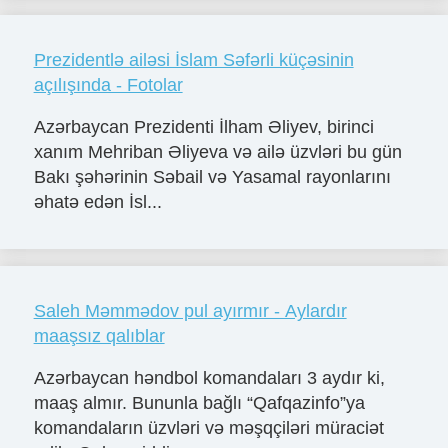
Prezidentlə ailəsi İslam Səfərli küçəsinin
açılışında - Fotolar
Azərbaycan Prezidenti İlham Əliyev, birinci
xanım Mehriban Əliyeva və ailə üzvləri bu gün
Bakı şəhərinin Səbail və Yasamal rayonlarını
əhatə edən İsl...
Saleh Məmmədov pul ayırmır - Aylardır
maaşsız qalıblar
Azərbaycan həndbol komandaları 3 aydır ki,
maaş almır. Bununla bağlı “Qafqazinfo”ya
komandaların üzvləri və məşqçiləri müraciət