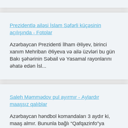
Prezidentlə ailəsi İslam Səfərli küçəsinin
açılışında - Fotolar
Azərbaycan Prezidenti İlham Əliyev, birinci
xanım Mehriban Əliyeva və ailə üzvləri bu gün
Bakı şəhərinin Səbail və Yasamal rayonlarını
əhatə edən İsl...
Saleh Məmmədov pul ayırmır - Aylardır
maaşsız qalıblar
Azərbaycan həndbol komandaları 3 aydır ki,
maaş almır. Bununla bağlı “Qafqazinfo”ya