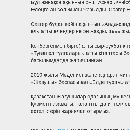
Бұл жинаққа ақынның әнші Асқар Жүнісбе
Өлеңге ән сол жылы жазылды. Сазгер Ә
Сазгер бұдан кейін ақынның «Анда-санд
ел» атты өлеңдеріне ән жазды. 1999 ж
Көпбергенмен бірге) атты сыр-сұхбат к
«Туған ел тұлғалары» атты кітаптары б
басылымдарда жарияланған.
2010 жылы Мәдениет және ақпарат мини
«Жазушы» баспасынан «Елде тұрам» ат
Қазақстан Жазушылар одағының мүшесі,
Құрметті азаматы, талантты да интеллек
естеліктерін жариялап отырмыз.