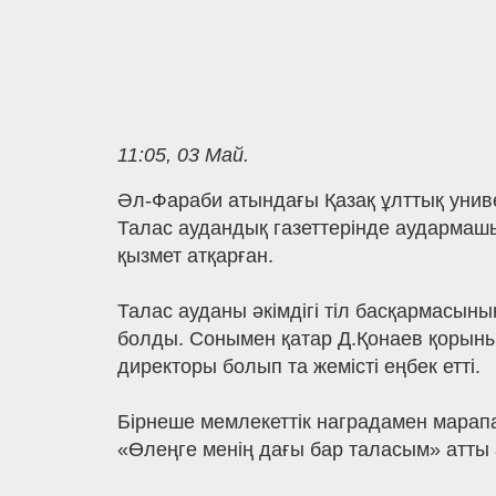
11:05, 03 Май.
Әл-Фараби атындағы Қазақ ұлттық унив
Талас аудандық газеттерінде аудармашы
қызмет атқарған.
Талас ауданы әкімдігі тіл басқармасыны
болды. Сонымен қатар Д.Қонаев қорыны
директоры болып та жемісті еңбек етті.
Бірнеше мемлекеттік наградамен марапа
«Өлеңге менің дағы бар таласым» атты