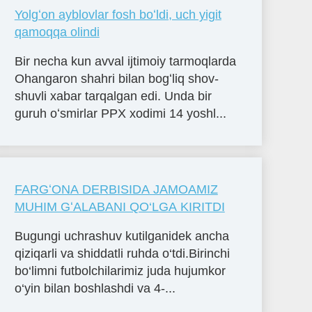
Yolgʻon ayblovlar fosh boʻldi, uch yigit
qamoqqa olindi
Bir necha kun avval ijtimoiy tarmoqlarda
Ohangaron shahri bilan bogʻliq shov-
shuvli xabar tarqalgan edi. Unda bir
guruh oʻsmirlar PPX xodimi 14 yoshl...
FARGʻONA DERBISIDA JAMOAMIZ
MUHIM GʻALABANI QO‘LGA KIRITDI
Bugungi uchrashuv kutilganidek ancha
qiziqarli va shiddatli ruhda o‘tdi.Birinchi
bo‘limni futbolchilarimiz juda hujumkor
o‘yin bilan boshlashdi va 4-...