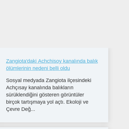
Zangiota'daki Achchisoy kanalında balık
ölümlerinin nedeni belli oldu
Sosyal medyada Zangiota ilçesindeki
Achçısay kanalında balıkların
sürüklendiğini gösteren görüntüler
birçok tartışmaya yol açtı. Ekoloji ve
Çevre Değ...