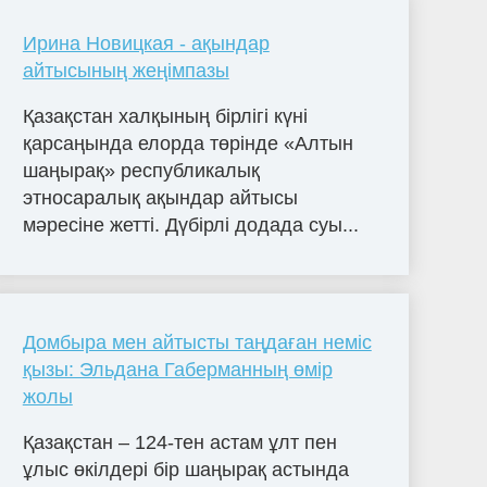
Ирина Новицкая - ақындар
айтысының жеңімпазы
Қазақстан халқының бірлігі күні
қарсаңында елорда төрінде «Алтын
шаңырақ» республикалық
этносаралық ақындар айтысы
мәресіне жетті. Дүбірлі додада суы...
Домбыра мен айтысты таңдаған неміс
қызы: Эльдана Габерманның өмір
жолы
Қазақстан – 124-тен астам ұлт пен
ұлыс өкілдері бір шаңырақ астында