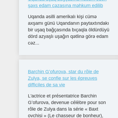
şəxs edam cəzasına məhkum edilib
Uqanda əsilli amerikalı kişi cümə
axşamı günü Uqandanın paytaxtındakı
bir uşaq bağçasında bıçaqla öldürdüyü
dörd azyaşlı uşağın qətlinə görə edam
cəz...
Barchin Gʻofurova, star du rôle de
Zulya, se confie sur les épreuves
difficiles de sa vie
L'actrice et présentatrice Barchin
Gʻofurova, devenue célèbre pour son
rôle de Zulya dans la série « Baxt
ovchisi » (Le chasseur de bonheur),