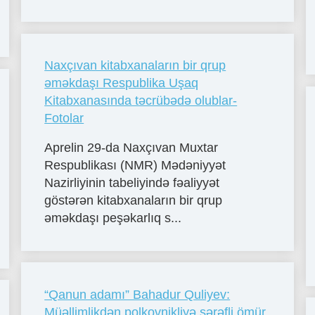
Naxçıvan kitabxanaların bir qrup
əməkdaşı Respublika Uşaq
Kitabxanasında təcrübədə olublar-
Fotolar
Aprelin 29-da Naxçıvan Muxtar
Respublikası (NMR) Mədəniyyət
Nazirliyinin tabeliyində fəaliyyət
göstərən kitabxanaların bir qrup
əməkdaşı peşəkarlıq s...
“Qanun adamı” Bahadur Quliyev:
Müəllimlikdən polkovnikliyə şərəfli ömür