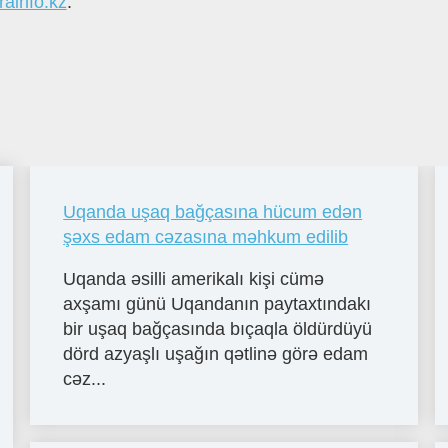
rainfo.kz
.
Uqanda uşaq bağçasına hücum edən
şəxs edam cəzasına məhkum edilib
Uqanda əsilli amerikalı kişi cümə
axşamı günü Uqandanın paytaxtındakı
bir uşaq bağçasında bıçaqla öldürdüyü
dörd azyaşlı uşağın qətlinə görə edam
cəz...