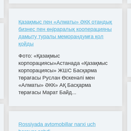
Қазақмыс пен «Алматы» ӘКК отандық
бизнес пен өңіраралық кооперацияны
дамыту туралы меморандумға қол
қойды
Фото: «Қазақмыс
корпорациясы»Астанада «Қазақмыс
корпорациясы» ЖШС Басқарма
төрағасы Руслан Өскенәлі мен
«Алматы» ӘКК» АҚ Басқарма
төрағасы Марат Байд...
Rossiyada avtomobillar narxi uch