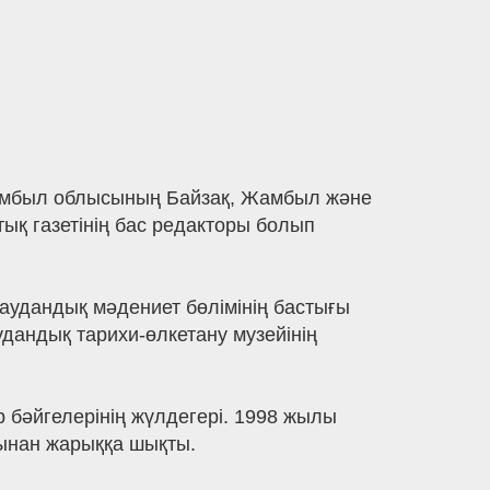
 Жамбыл облысының Байзақ, Жамбыл және
ық газетінің бас редакторы болып
 аудандық мәдениет бөлімінің бастығы
андық тарихи-өлкетану музейінің
 бәйгелерінің жүлдегері. 1998 жылы
ынан жарыққа шықты.