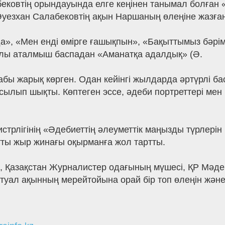
ковтің орындауында елге кеңінен танымал болған «Ха
уезхан Салабековтің ақын Наршаның өлеңіне жазған 
а», «Мен енді өмірге ғашықпын», «Бақыттымыз бәрімі
ылы аталмыш баспадан «Аманатқа адалдық» (Ә.
ітабы жарық көрген. Одан кейінгі жылдарда әртүрлі 
асылып шықты. Көптеген эссе, әдеби портреттері ме
стрлігінің «Әдебиеттің әлеуметтік маңызды түрлер
ты жыр жинағы оқырманға жол тартты.
 Қазақстан Журналистер одағының мүшесі, ҚР Мәден
туал ақынның мерейтойына орай бір топ өлеңін және 