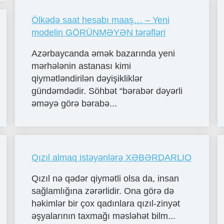
Ölkədə saat hesabı maaş… – Yeni
modelin GÖRÜNMƏYƏN tərəfləri
Azərbaycanda əmək bazarında yeni
mərhələnin astanası kimi
qiymətləndirilən dəyişikliklər
gündəmdədir. Söhbət “bərabər dəyərli
əməyə görə bərabə...
Qızıl almaq istəyənlərə XƏBƏRDARLIQ
Qızıl nə qədər qiymətli olsa da, insan
sağlamlığına zərərlidir. Ona görə də
həkimlər bir çox qadınlara qızıl-zinyət
əşyalarının taxmağı məsləhət bilm...