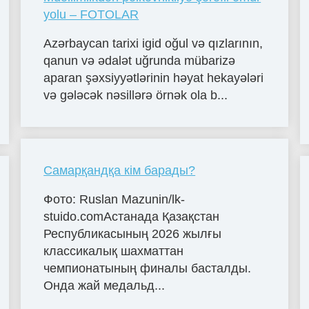
yolu – FOTOLAR
Azərbaycan tarixi igid oğul və qızlarının,
qanun və ədalət uğrunda mübarizə
aparan şəxsiyyətlərinin həyat hekayələri
və gələcək nəsillərə örnək ola b...
Самарқандқа кім барады?
Фото: Ruslan Mazunin/lk-
stuido.comАстанада Қазақстан
Республикасының 2026 жылғы
классикалық шахматтан
чемпионатының финалы басталды.
Онда жай медальд...