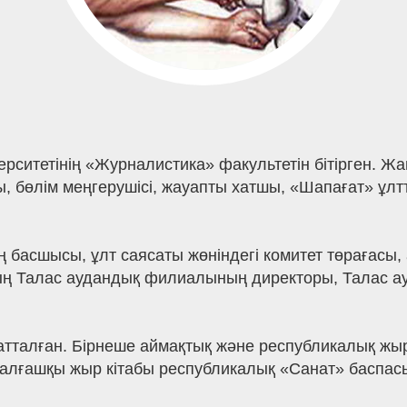
ерситетінің «Журналистика» факультетін бітірген.
, бөлім меңгерушісі, жауапты хатшы, «Шапағат» ұлтт
ң басшысы, ұлт саясаты жөніндегі комитет төрағасы,
ң Талас аудандық филиалының директоры, Талас ауд
тталған. Бірнеше аймақтық және республикалық жыр
 алғашқы жыр кітабы республикалық «Санат» баспас