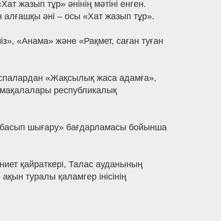
т жазып тұр» әнінің мәтіні енген.
алғашқы әні – осы «Хат жазып тұр».
з», «Анама» және «Рақмет, саған туған
баспалардан «Жақсылық жаса адамға»,
н мақалалары республикалық
ін басып шығару» бағдарламасы бойынша
иет қайраткері, Талас ауданының
ақын туралы қаламгер інісінің