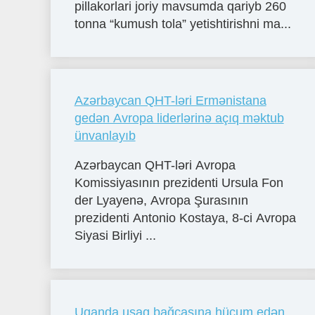
pillakorlari joriy mavsumda qariyb 260
tonna “kumush tola” yetishtirishni ma...
Azərbaycan QHT-ləri Ermənistana
gedən Avropa liderlərinə açıq məktub
ünvanlayıb
Azərbaycan QHT-ləri Avropa
Komissiyasının prezidenti Ursula Fon
der Lyayenə, Avropa Şurasının
prezidenti Antonio Kostaya, 8-ci Avropa
Siyasi Birliyi ...
Uqanda uşaq bağçasına hücum edən