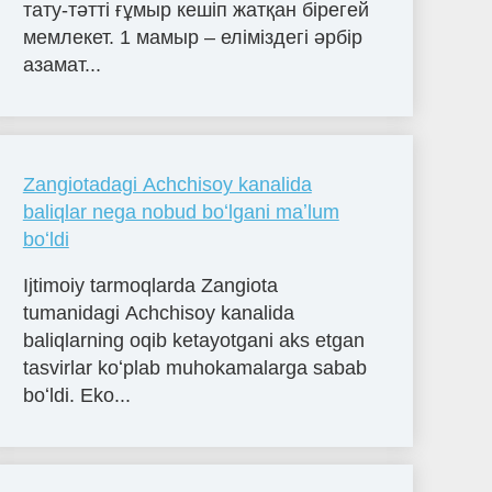
тату-тәтті ғұмыр кешіп жатқан бірегей
мемлекет. 1 мамыр – еліміздегі әрбір
азамат...
Zangiotadagi Achchisoy kanalida
baliqlar nega nobud boʻlgani maʼlum
boʻldi
Ijtimoiy tarmoqlarda Zangiota
tumanidagi Achchisoy kanalida
baliqlarning oqib ketayotgani aks etgan
tasvirlar koʻplab muhokamalarga sabab
boʻldi. Eko...