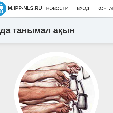
M.IPP-NLS.RU
НОВОСТИ
ВХОД
КОНТА
 да танымал ақын