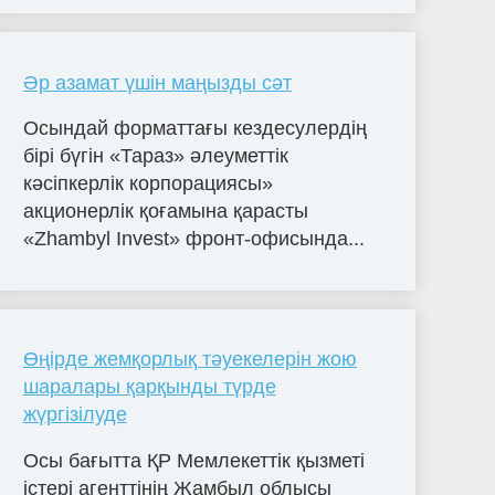
Әр азамат үшін маңызды сәт
Осындай форматтағы кездесулердің
бірі бүгін «Тараз» әлеуметтік
кәсіпкерлік корпорациясы»
акционерлік қоғамына қарасты
«Zhambyl Invest» фронт-офисында...
Өңірде жемқорлық тәуекелерін жою
шаралары қарқынды түрде
жүргізілуде
Осы бағытта ҚР Мемлекеттік қызметі
істері агенттінің Жамбыл облысы