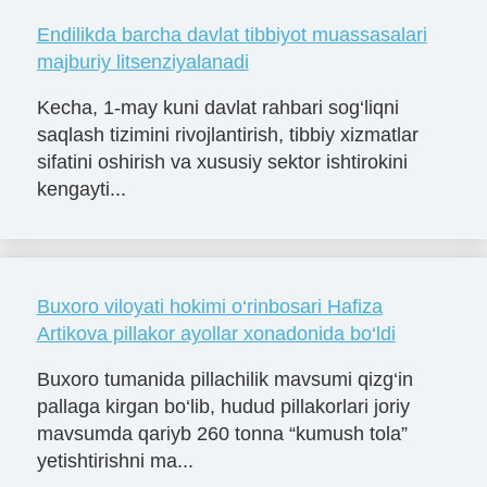
Endilikda barcha davlat tibbiyot muassasalari
majburiy litsenziyalanadi
Kecha, 1-may kuni davlat rahbari sog‘liqni
saqlash tizimini rivojlantirish, tibbiy xizmatlar
sifatini oshirish va xususiy sektor ishtirokini
kengayti...
Buxoro viloyati hokimi o‘rinbosari Hafiza
Artikova pillakor ayollar xonadonida bo‘ldi
Buxoro tumanida pillachilik mavsumi qizg‘in
pallaga kirgan bo‘lib, hudud pillakorlari joriy
mavsumda qariyb 260 tonna “kumush tola”
yetishtirishni ma...