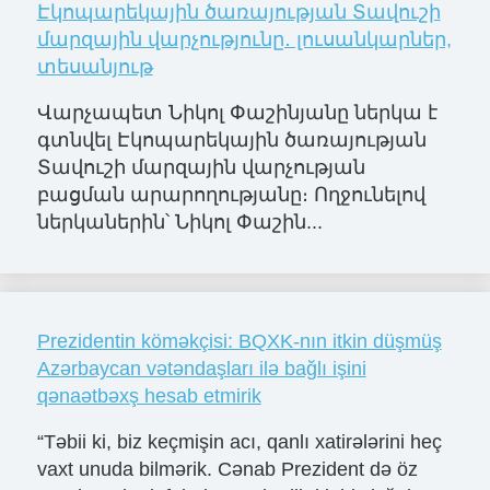
Էկոպարեկային ծառայության Տավուշի
մարզային վարչությունը․ լուսանկարներ,
տեսանյութ
Վարչապետ Նիկոլ Փաշինյանը ներկա է
գտնվել Էկոպարեկային ծառայության
Տավուշի մարզային վարչության
բացման արարողությանը։ Ողջունելով
ներկաներին՝ Նիկոլ Փաշին...
Prezidentin köməkçisi: BQXK-nın itkin düşmüş
Azərbaycan vətəndaşları ilə bağlı işini
qənaətbəxş hesab etmirik
“Təbii ki, biz keçmişin acı, qanlı xatirələrini heç
vaxt unuda bilmərik. Cənab Prezident də öz