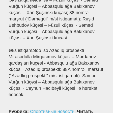
Əks istiqamətdə isə – Füzuli küçəsi - Səməd
Vurğun küçəsi – Abbasqulu ağa Bakıxanov
küçəsi – Xan Şuşinski küçəsi; 88 nömrəli
marşrut (“Dərnəgül” m/st istiqaməti): Rəşid
Behbudov küçəsi – Füzuli küçəsi - Səməd
Vurğun küçəsi – Abbasqulu ağa Bakıxanov
küçəsi – Xan Şuşinski küçəsi.
Əks istiqamətdə isə Azadlıq prospekti -
Mirəsədulla Mirqasımov küçəsi – Mərdanov
qardaşları küçəsi - Abbasqulu ağa Bakıxanov
küçəsi - Azadlıq prospekti; 88A nömrəli marşrut
(“Azadlıq prospekti” m/st istiqaməti): Səməd
Vurğun küçəsi – Abbasqulu ağa Bakıxanov
küçəsi - Ceyhun Hacıbəyli küçəsi ilə hərəkət
edəcək.
Рубрика:
Спортивные новости
.
Читать