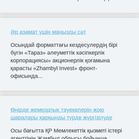
Әр азамат үшін маңызды сәт
Осындай форматтағы кездесулердің бірі
бүгін «Тараз» әлеуметтік кәсіпкерлік
корпорациясы» акционерлік қоғамына
қарасты «Zhambyl Invest» фронт-
офисында...
Өңірде жемқорлық тәуекелерін жою
шаралары қарқынды түрде жүргізілуде
Осы бағытта ҚР Мемлекеттік қызметі істері
агенттінің Жамбыл облысы бойынша