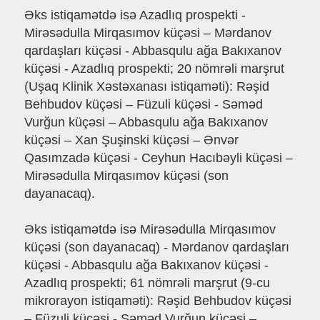
Əks istiqamətdə isə Azadlıq prospekti -
Mirəsədulla Mirqasımov küçəsi – Mərdanov
qardaşları küçəsi - Abbasqulu ağa Bakıxanov
küçəsi - Azadlıq prospekti; 20 nömrəli marşrut
(Uşaq Klinik Xəstəxanası istiqaməti): Rəşid
Behbudov küçəsi – Füzuli küçəsi - Səməd
Vurğun küçəsi – Abbasqulu ağa Bakıxanov
küçəsi – Xan Şuşinski küçəsi – Ənvər
Qasımzadə küçəsi - Ceyhun Hacıbəyli küçəsi –
Mirəsədulla Mirqasımov küçəsi (son
dayanacaq).
Əks istiqamətdə isə Mirəsədulla Mirqasımov
küçəsi (son dayanacaq) - Mərdanov qardaşları
küçəsi - Abbasqulu ağa Bakıxanov küçəsi -
Azadlıq prospekti; 61 nömrəli marşrut (9-cu
mikrorayon istiqaməti): Rəşid Behbudov küçəsi
– Füzuli küçəsi - Səməd Vurğun küçəsi –