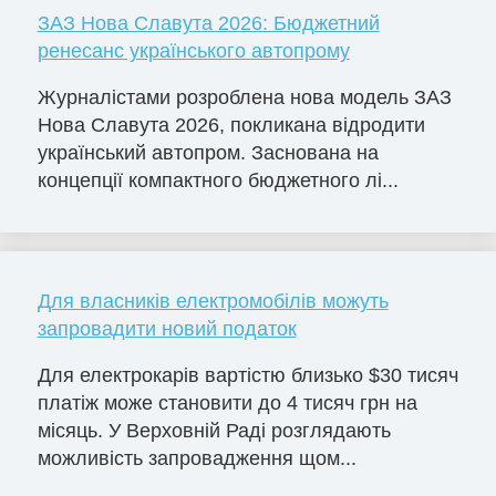
ЗАЗ Нова Славута 2026: Бюджетний
ренесанс українського автопрому
Журналістами розроблена нова модель ЗАЗ
Нова Славута 2026, покликана відродити
український автопром. Заснована на
концепції компактного бюджетного лі...
Для власників електромобілів можуть
запровадити новий податок
Для електрокарів вартістю близько $30 тисяч
платіж може становити до 4 тисяч грн на
місяць. У Верховній Раді розглядають
можливість запровадження щом...