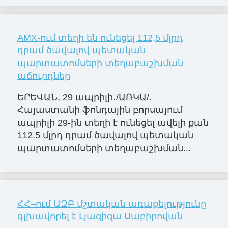
AMX-ում տեղի են ունեցել 112,5 մլրդ
դրամ ծավալով պետական
պարտատոմսերի տեղաբաշխման
աճուրդներ
ԵՐԵՎԱՆ, 29 ապրիլի․/ԱՌԿԱ/․
Հայաստանի ֆոնդային բորսայում
ապրիլի 29-ին տեղի է ունեցել ավելի քան
112.5 մլրդ դրամ ծավալով պետական
պարտատոմսերի տեղաբաշխման...
ՀՀ–ում ԱԶԲ մշտական առաքելությունը
գլխավորել է Լյազիզա Սաբիրովան