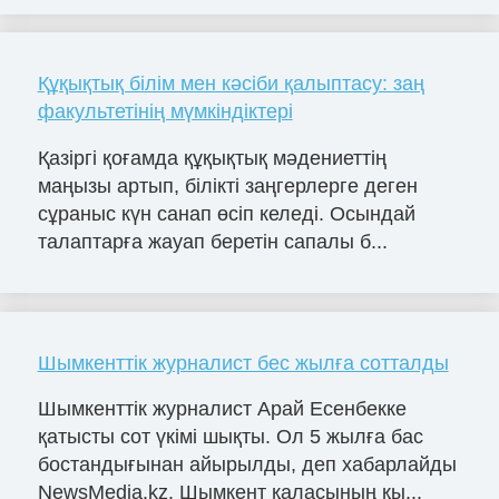
Құқықтық білім мен кәсіби қалыптасу: заң
факультетінің мүмкіндіктері
Қазіргі қоғамда құқықтық мәдениеттің
маңызы артып, білікті заңгерлерге деген
сұраныс күн санап өсіп келеді. Осындай
талаптарға жауап беретін сапалы б...
Шымкенттік журналист бес жылға сотталды
Шымкенттік журналист Арай Есенбекке
қатысты сот үкімі шықты. Ол 5 жылға бас
бостандығынан айырылды, деп хабарлайды
NewsMedia.kz. Шымкент қаласының қы...