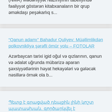
fəaliyyət göstərən kitabxanaların bir qrup
əməkdaşı peşəkarlıq s...
“Qanun adamı” Bahadur Quliyev: Müəllimlikdən
polkovnikliyə şərəfli ömür yolu – FOTOLAR
Azərbaycan tarixi igid oğul və qızlarının, qanun
və ədalət uğrunda mübarizə aparan
şəxsiyyətlərinin həyat hekayələri və gələcək
nəsillərə örnək ola b...
Պետք է գրացված դեպքին լինի կոշտ
պատասխան․ գործարկվել է