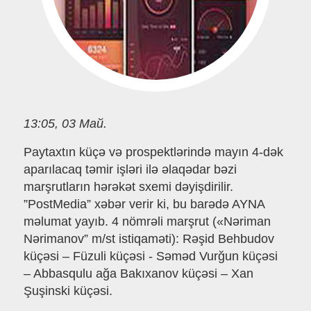
13:05, 03 Май.
Paytaxtın küçə və prospektlərində mayın 4-dək
aparılacaq təmir işləri ilə əlaqədar bəzi
marşrutların hərəkət sxemi dəyişdirilir.
”PostMedia” xəbər verir ki, bu barədə AYNA
məlumat yayıb. 4 nömrəli marşrut («Nəriman
Nərimanov” m/st istiqaməti): Rəşid Behbudov
küçəsi – Füzuli küçəsi - Səməd Vurğun küçəsi
– Abbasqulu ağa Bakıxanov küçəsi – Xan
Şuşinski küçəsi.