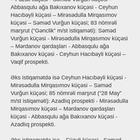
Abbasqulu ağa Bakıxanov küçəsi - Ceyhun
Hacıbəyli küçəsi – Mirəsədulla Mirqasımov
küçəsi – Səməd Vurğun küçəsi; 83 nömrəli
marşrut (“Gənclik” m/st istiqaməti): Səməd
Vurğun küçəsi - Mirəsədulla Mirqasımov küçəsi
– Mərdanov qardaşları - Abbasqulu ağa
Bakıxanov küçəsi - Ceyhun Hacıbəyli küçəsi –
Vaqif prospekti.
Əks istiqamətdə isə Ceyhun Hacıbəyli küçəsi -
Mirəsədulla Mirqasımov küçəsi – Səməd
Vurğun küçəsi; 85 nömrəli marşrut (“28 May”
m/st istiqaməti): Azadlıq prospekti - Mirəsədulla
Mirqasımov küçəsi – Mərdanov qardaşları
küçəsi - Abbasqulu ağa Bakıxanov küçəsi -
Azadlıq prospekti.