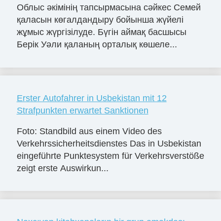
Облыс әкімінің тапсырмасына сәйкес Семей
қаласын көгалдандыру бойынша жүйелі
жұмыс жүргізілуде. Бүгін аймақ басшысы
Берік Уәли қаланың орталық көшеле...
Erster Autofahrer in Usbekistan mit 12
Strafpunkten erwartet Sanktionen
Foto: Standbild aus einem Video des
Verkehrssicherheitsdienstes Das in Usbekistan
eingeführte Punktesystem für Verkehrsverstöße
zeigt erste Auswirkun...