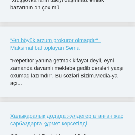
bazarının ən çox mü...
"Ən böyük arzum prokuror olmaqdır" -
Maksimal bal toplayan Səma
“Repetitor yanına getmək kifayət deyil, eyni
zamanda davamlı məktəbə gedib dərsləri yaxşı
oxumaq lazımdır”. Bu sözləri Bizim.Media-ya
açı...
Халықаралық додада жүлдегер атанған жас
сарбаздарға құрмет көрсетілді