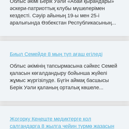
Облыс әкімі Берік Уәли «Абай қырандары»
әскери-патриоттық клубы мүшелерімен
кездесті. Сәуір айының 19-ы мен 25-і
аралығында Өзбекстан Республикасының...
Биыл Семейде 8 мың түп ағаш егіледі
Облыс әкімінің тапсырмасына сәйкес Семей
қаласын көгалдандыру бойынша жүйелі
жұмыс жүргізілуде. Бүгін аймақ басшысы
Берік Уәли қаланың орталық көшеле...
Жогорку Кеңеште медиктерге кол
салгандарга 8 жылга чейин түрмө жазасын