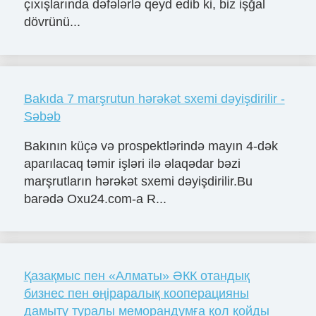
çıxışlarında dəfələrlə qeyd edib ki, biz işğal
dövrünü...
Bakıda 7 marşrutun hərəkət sxemi dəyişdirilir -
Səbəb
Bakının küçə və prospektlərində mayın 4-dək
aparılacaq təmir işləri ilə əlaqədar bəzi
marşrutların hərəkət sxemi dəyişdirilir.Bu
barədə Oxu24.com-a R...
Қазақмыс пен «Алматы» ӘКК отандық
бизнес пен өңіраралық кооперацияны
дамыту туралы меморандумға қол қойды