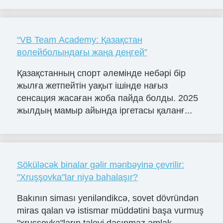
“VB Team Academy: Қазақстан
волейболындағы жаңа деңгей”
Қазақстанның спорт әлемінде небәрі бір
жылға жетпейтін уақыт ішінде нағыз
сенсация жасаған жоба пайда болды. 2025
жылдың мамыр айында іргетасы қаланғ...
Söküləcək binalar gəlir mənbəyinə çevrilir:
"Xruşşovka"lar niyə bahalaşır?
Bakının siması yeniləndikcə, sovet dövründən
miras qalan və istismar müddətini başa vurmuş
"xruşşovka"ların taleyi daşınmaz əmlak