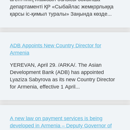
департаменті ҚР «Сыбайлас жемқорлыққа
қарсы іс-қимыл туралы» Заңында көзде...
ADB Appoints New Country Director for
Armenia
YEREVAN, April 29. /ARKA/. The Asian
Development Bank (ADB) has appointed
Lyaziza Sabyrova as its new Country Director
for Armenia, effective 1 April...
A new law on payment services is being
developed in Armenia – Deputy Governor of