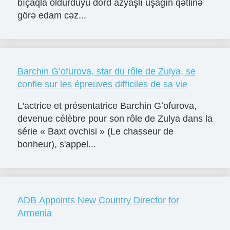
bıçaqla öldürdüyü dörd azyaşlı uşağın qətlinə
görə edam cəz...
Barchin Gʻofurova, star du rôle de Zulya, se
confie sur les épreuves difficiles de sa vie
L'actrice et présentatrice Barchin Gʻofurova,
devenue célèbre pour son rôle de Zulya dans la
série « Baxt ovchisi » (Le chasseur de
bonheur), s'appel...
ADB Appoints New Country Director for
Armenia