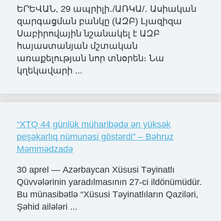
ԵՐԵՎԱՆ, 29 ապրիլի․/ԱՌԿԱ/․ Ասիական
զարգացման բանկը (ԱԶԲ) Լյազիզա
Սաբիրովային նշանակել է ԱԶԲ
հայաստանյան մշտական
առաքելության նոր տնօրեն։ Նա
կղեկավարի ...
“XTQ 44 günlük müharibədə ən yüksək
peşəkarlıq nümunəsi göstərdi” – Bəhruz
Məmmədzadə
30 aprel — Azərbaycan Xüsusi Təyinatlı
Qüvvələrinin yaradılmasının 27-ci ildönümüdür.
Bu münasibətlə “Xüsusi Təyinatlıların Qaziləri,
Şəhid ailələri ...