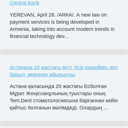
Central Bank
YEREVAN, April 28. /ARКА/. A new law on
payment services is being developed in
Armenia, taking into account modern trends in
financial technology dev...
Астанада 20 жастағы жігіт тісін емдеймін деп
барып, өмірінен айырылды
Астана қаласында 20 жастағы Есболған
Мұрат Жеңісханұлының туыстары оның
Tem.Dent стоматологиясына барғаннан кейін
қайтыс болғанын мәлімдеді. Олардың ...