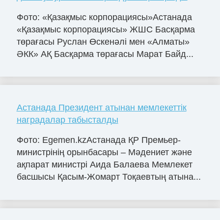
Фото: «Қазақмыс корпорациясы»Астанада
«Қазақмыс корпорациясы» ЖШС Басқарма
төрағасы Руслан Өскенәлі мен «Алматы»
ӘКК» АҚ Басқарма төрағасы Марат Байд...
Астанада Президент атынан мемлекеттік
наградалар табысталды
Фото: Egemen.kzАстанада ҚР Премьер-
министрінің орынбасары – Мәдениет және
ақпарат министрі Аида Балаева Мемлекет
басшысы Қасым-Жомарт Тоқаевтың атына...