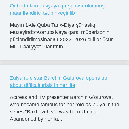
Qubada korrupsiyaya qarşı həsr olunmuş
maarifləndirici tədbir keçirilib
Mayın 1-də Quba Tarix-Diyarşünaslıq
Muzeyində“Korrupsiyaya qarşı mübarizənin
gücləndirilməsinədair 2022–2026-cı illər üçün
Milli Fəaliyyət Planı”nın ...
Zulya role star Barchin Gafurova opens up
about difficult trials in her life
Actress and TV presenter Barchin Gʻofurova,
who became famous for her role as Zulya in the
series "Baxt ovchisi", was born Umida.
Abandoned by her fa...