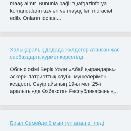
maaş almır. Bununla bağlı “Qafqazinfo”ya
komandaların üzvləri və məşqçiləri müraciət
edib. Onların iddiası...
Халықаралық додада жүлдегер атанған жас
сарбаздарға құрмет көрсетілді
Облыс әкімі Берік Уәли «Абай қырандары»
әскери-патриоттық клубы мүшелерімен
кездесті. Сәуір айының 19-ы мен 25-і
аралығында Өзбекстан Республикасының...
Биыл Семейде 8 мың түп ағаш егіледі