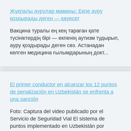
Жұқпалы аурулар маманы: Екпе ауру
қоздырады деген — қауесет
Вакцина туралы ең кең тараған қате
түсініктердің бірі — екпенің аутизм тудырып,
ауру қоздырады деген сөз. Астанадан
келген медицина ғылымдарының докт...
El primer conductor en alcanzar los 12 puntos
de penalización en Uzbekistán se enfrenta a
una sanción
Foto: Captura del video publicado por el
Servicio de Seguridad Vial El sistema de
puntos implementado en Uzbekistán por