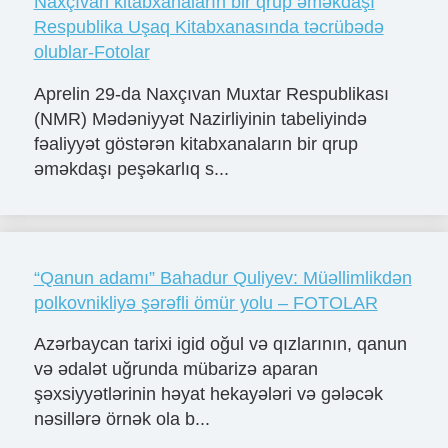
Naxçıvan kitabxanaların bir qrup əməkdaşı
Respublika Uşaq Kitabxanasında təcrübədə
olublar-Fotolar
Aprelin 29-da Naxçıvan Muxtar Respublikası
(NMR) Mədəniyyət Nazirliyinin tabeliyində
fəaliyyət göstərən kitabxanaların bir qrup
əməkdaşı peşəkarlıq s...
“Qanun adamı” Bahadur Quliyev: Müəllimlikdən
polkovnikliyə şərəfli ömür yolu – FOTOLAR
Azərbaycan tarixi igid oğul və qızlarının, qanun
və ədalət uğrunda mübarizə aparan
şəxsiyyətlərinin həyat hekayələri və gələcək
nəsillərə örnək ola b...