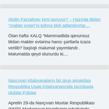
Abdin Fərzəliyev kimi qoruyur? – Hazırda tikilən
“makler evləri”ni köhnə tikili adlandırırlar…
Ötən həftə XALQ “Məmmədlidə qanunsuz
tikilən makler evlərinə hansı şərtlərlə icazə
verilib? başlıqlı məlumat yayımlanıb .
Məlumatda qeyd olunurdu ki,...
Naxçıvan kitabxanaların bir qrup əməkdaşı
Respublika Uşaq Kitabxanasında təcrübədə
olublar-Fotolar
Aprelin 29-da Naxçıvan Muxtar Respublikası
(NMR) Mədəniyyət Nazirliyinin tabeliyində