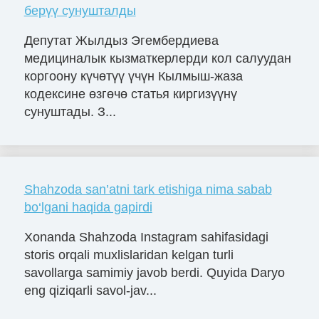
берүү сунушталды
Депутат Жылдыз Эгембердиева
медициналык кызматкерлерди кол салуудан
коргоону күчөтүү үчүн Кылмыш-жаза
кодексине өзгөчө статья киргизүүнү
сунуштады. З...
Shahzoda san’atni tark etishiga nima sabab
bo‘lgani haqida gapirdi
Xonanda Shahzoda Instagram sahifasidagi
storis orqali muxlislaridan kelgan turli
savollarga samimiy javob berdi. Quyida Daryo
eng qiziqarli savol-jav...