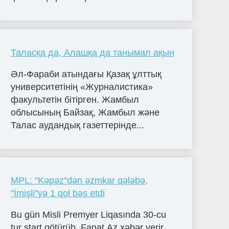
Таласқа да, Алашқа да танымал ақын
Әл-Фараби атындағы Қазақ ұлттық
университетінің «Журналистика»
факультетін бітірген. Жамбыл
облысының Байзақ, Жамбыл және
Талас аудандық газеттерінде...
MPL: "Kəpəz"dən əzmkar qələbə,
"İmişli"yə 1 qol bəs etdi
Bu gün Misli Premyer Liqasında 30-cu
tur start götürüb. Fanat.Az xəbər verir