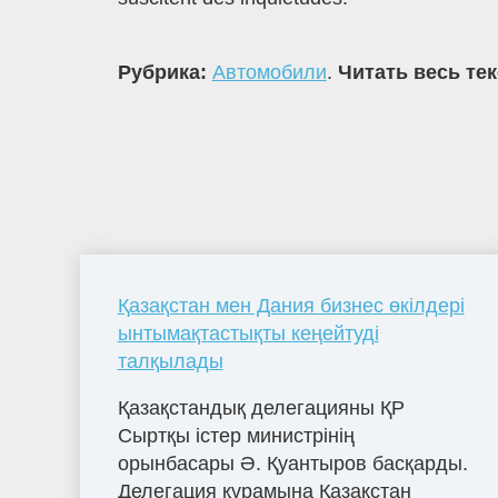
Рубрика:
Автомобили
.
Читать весь те
Қазақстан мен Дания бизнес өкілдері
ынтымақтастықты кеңейтуді
талқылады
Қазақстандық делегацияны ҚР
Сыртқы істер министрінің
орынбасары Ә. Қуантыров басқарды.
Делегация құрамына Қазақстан