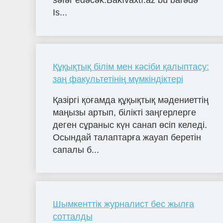
səfər edəcək.Bakıvaxtı.az bu barədə
Is...
Құқықтық білім мен кәсіби қалыптасу:
заң факультетінің мүмкіндіктері
Қазіргі қоғамда құқықтық мәдениеттің
маңызы артып, білікті заңгерлерге
деген сұраныс күн санап өсіп келеді.
Осындай талаптарға жауап беретін
сапалы б...
Шымкенттік журналист бес жылға
сотталды