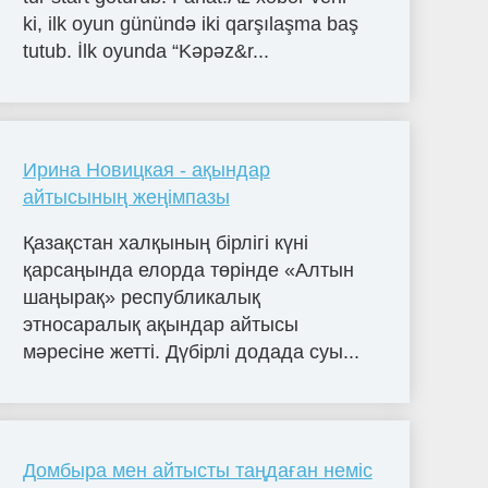
ki, ilk oyun günündə iki qarşılaşma baş
tutub. İlk oyunda “Kəpəz&r...
Ирина Новицкая - ақындар
айтысының жеңімпазы
Қазақстан халқының бірлігі күні
қарсаңында елорда төрінде «Алтын
шаңырақ» республикалық
этносаралық ақындар айтысы
мәресіне жетті. Дүбірлі додада суы...
Домбыра мен айтысты таңдаған неміс