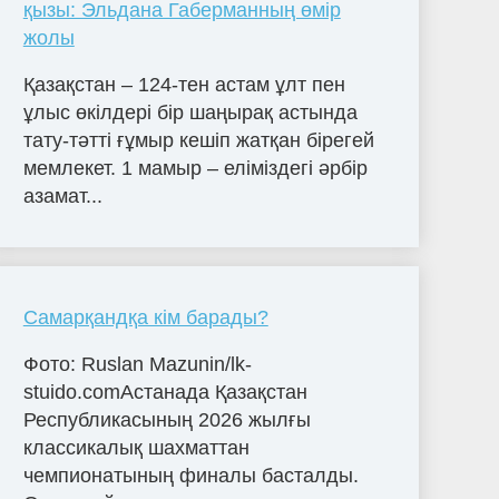
қызы: Эльдана Габерманның өмір
жолы
Қазақстан – 124-тен астам ұлт пен
ұлыс өкілдері бір шаңырақ астында
тату-тәтті ғұмыр кешіп жатқан бірегей
мемлекет. 1 мамыр – еліміздегі әрбір
азамат...
Самарқандқа кім барады?
Фото: Ruslan Mazunin/lk-
stuido.comАстанада Қазақстан
Республикасының 2026 жылғы
классикалық шахматтан
чемпионатының финалы басталды.