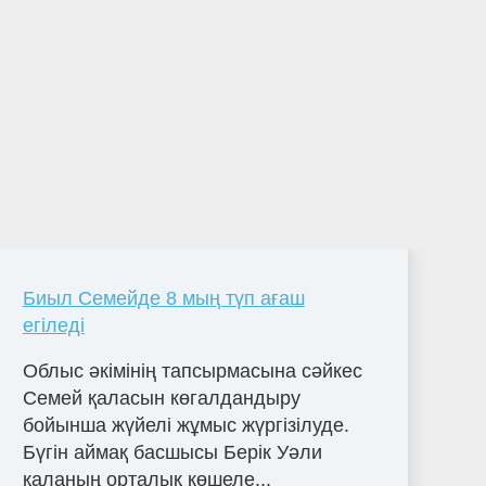
Биыл Семейде 8 мың түп ағаш
егіледі
Облыс әкімінің тапсырмасына сәйкес
Семей қаласын көгалдандыру
бойынша жүйелі жұмыс жүргізілуде.
Бүгін аймақ басшысы Берік Уәли
қаланың орталық көшеле...