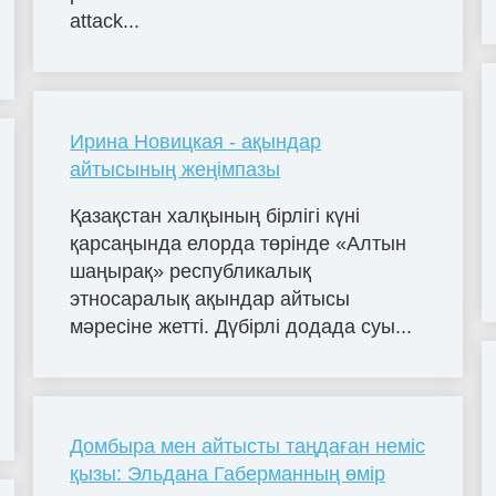
attack...
Ирина Новицкая - ақындар
айтысының жеңімпазы
Қазақстан халқының бірлігі күні
қарсаңында елорда төрінде «Алтын
шаңырақ» республикалық
этносаралық ақындар айтысы
мәресіне жетті. Дүбірлі додада суы...
Домбыра мен айтысты таңдаған неміс
қызы: Эльдана Габерманның өмір