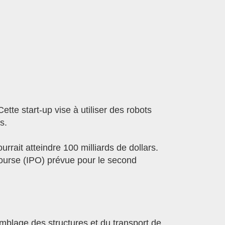
tte start-up vise à utiliser des robots
s.
rrait atteindre 100 milliards de dollars.
ourse (IPO) prévue pour le second
emblage des structures et du transport de