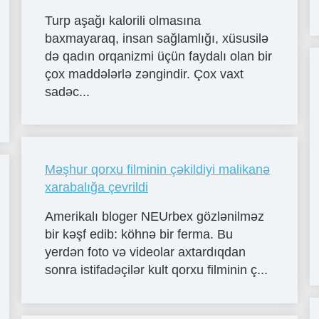
Turp aşağı kalorili olmasına
baxmayaraq, insan sağlamlığı, xüsusilə
də qadın orqanizmi üçün faydalı olan bir
çox maddələrlə zəngindir. Çox vaxt
sadəc...
Məşhur qorxu filminin çəkildiyi malikanə
xarabalığa çevrildi
Amerikalı bloger NEUrbex gözlənilməz
bir kəşf edib: köhnə bir ferma. Bu
yerdən foto və videolar axtardıqdan
sonra istifadəçilər kult qorxu filminin ç...