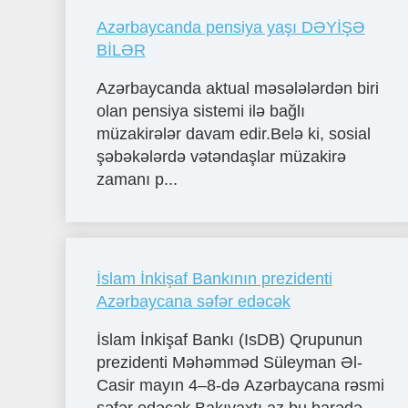
Azərbaycanda pensiya yaşı DƏYİŞƏ
BİLƏR
Azərbaycanda aktual məsələlərdən biri
olan pensiya sistemi ilə bağlı
müzakirələr davam edir.Belə ki, sosial
şəbəkələrdə vətəndaşlar müzakirə
zamanı p...
İslam İnkişaf Bankının prezidenti
Azərbaycana səfər edəcək
İslam İnkişaf Bankı (IsDB) Qrupunun
prezidenti Məhəmməd Süleyman Əl-
Casir mayın 4–8-də Azərbaycana rəsmi