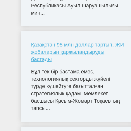
Республикасы Ауыл шаруашылығы
мин...
Қазақстан 95 млн доллар тартып, ЖИ
жобаларын қаржыландыруды
бастады
Бұл тек бір бастама емес,
технологиялық секторды жүйелі
түрде күшейтуге бағытталған
стратегиялық қадам. Мемлекет
басшысы Қасым-Жомарт Тоқаевтың
тапсы...