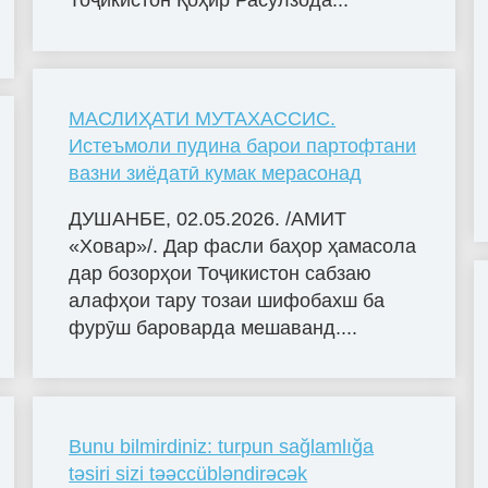
Тоҷикистон Қоҳир Расулзода...
МАСЛИҲАТИ МУТАХАССИС.
Истеъмоли пудина барои партофтани
вазни зиёдатӣ кумак мерасонад
ДУШАНБЕ, 02.05.2026. /АМИТ
«Ховар»/. Дар фасли баҳор ҳамасола
дар бозорҳои Тоҷикистон сабзаю
алафҳои тару тозаи шифобахш ба
фурӯш бароварда мешаванд....
Bunu bilmirdiniz: turpun sağlamlığa
təsiri sizi təəccübləndirəcək