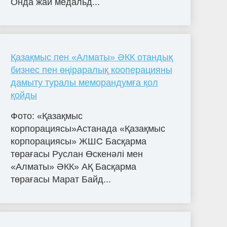
Онда жай медальд...
Қазақмыс пен «Алматы» ӘКК отандық
бизнес пен өңіраралық кооперацияны
дамыту туралы меморандумға қол
қойды
Фото: «Қазақмыс
корпорациясы»Астанада «Қазақмыс
корпорациясы» ЖШС Басқарма
төрағасы Руслан Өскенәлі мен
«Алматы» ӘКК» АҚ Басқарма
төрағасы Марат Байд...