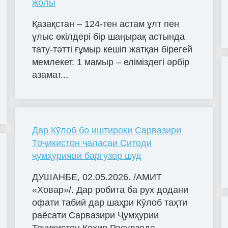
жолы
Қазақстан – 124-тен астам ұлт пен
ұлыс өкілдері бір шаңырақ астында
тату-тәтті ғұмыр кешіп жатқан бірегей
мемлекет. 1 мамыр – еліміздегі әрбір
азамат...
Дар Кӯлоб бо иштироки Сарвазири
Тоҷикистон ҷаласаи Ситоди
ҷумҳуриявӣ баргузор шуд
ДУШАНБЕ, 02.05.2026. /АМИТ
«Ховар»/. Дар робита ба рух додани
офати табиӣ дар шаҳри Кӯлоб таҳти
раёсати Сарвазири Ҷумҳурии