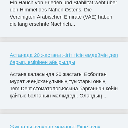
Ein Hauch von Frieden und Stabilität weht über
den Himmel des Nahen Ostens. Die
Vereinigten Arabischen Emirate (VAE) haben
die lang ersehnte Nachrich...
Астанада 20 жастағы жігіт тісін емдеймін деп
барып, өмірінен айырылды
Астана қаласында 20 жастағы Есболған
Мұрат Жеңісханұлының туыстары оның
Tem.Dent стоматологиясына барғаннан кейін
қайтыс болғанын мәлімдеді. Олардың ...
Жұқпалы аурулар маманы: Екпе ауру