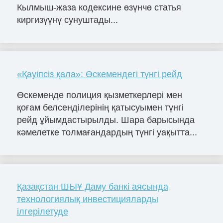
Кылмыш-жаза кодексине өзүнчө статья
киргизүүнү сунуштады...
«Қауіпсіз қала»: Өскемендегі түнгі рейд
Өскеменде полиция қызметкерлері мен
қоғам белсенділерінің қатысуымен түнгі
рейд ұйымдастырылды. Шара барысында
кәмелетке толмағандардың түнгі уақытта...
Қазақстан ШЫҰ Даму банкі аясында
технологиялық инвестицияларды
ілгерілетуде