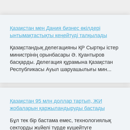
Қазақстан мен Дания бизнес өкілдері
ынтымақтастықты кеңейтуді талқылады
Қазақстандық делегацияны ҚР Сыртқы істер
министрінің орынбасары Ә. Қуантыров
басқарды. Делегация құрамына Қазақстан
Республикасы Ауыл шаруашылығы мин...
Қазақстан 95 млн доллар тартып, ЖИ
жобаларын қаржыландыруды бастады
Бұл тек бір бастама емес, технологиялық
секторды жүйелі түрде күшейтуге