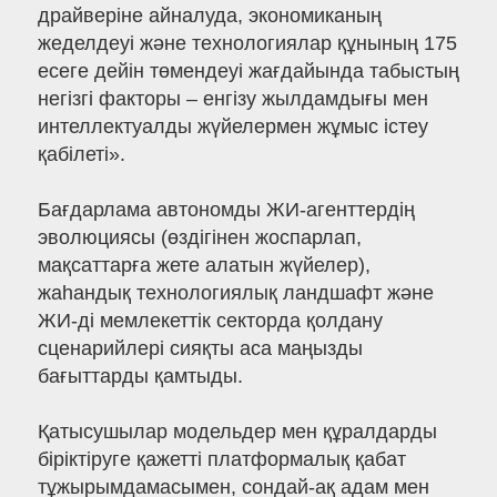
драйверіне айналуда, экономиканың
жеделдеуі және технологиялар құнының 175
есеге дейін төмендеуі жағдайында табыстың
негізгі факторы – енгізу жылдамдығы мен
интеллектуалды жүйелермен жұмыс істеу
қабілеті».
Бағдарлама автономды ЖИ-агенттердің
эволюциясы (өздігінен жоспарлап,
мақсаттарға жете алатын жүйелер),
жаһандық технологиялық ландшафт және
ЖИ-ді мемлекеттік секторда қолдану
сценарийлері сияқты аса маңызды
бағыттарды қамтыды.
Қатысушылар модельдер мен құралдарды
біріктіруге қажетті платформалық қабат
тұжырымдамасымен, сондай-ақ адам мен