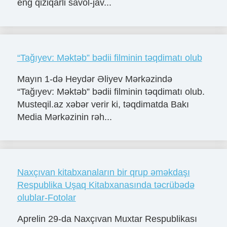
eng qiziqarli savol-jav...
“Tağıyev: Məktəb” bədii filminin təqdimatı olub
Mayın 1-də Heydər Əliyev Mərkəzində
“Tağıyev: Məktəb” bədii filminin təqdimatı olub.
Musteqil.az xəbər verir ki, təqdimatda Bakı
Media Mərkəzinin rəh...
Naxçıvan kitabxanaların bir qrup əməkdaşı
Respublika Uşaq Kitabxanasında təcrübədə
olublar-Fotolar
Aprelin 29-da Naxçıvan Muxtar Respublikası