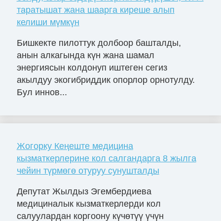
таратышат жана шаарга киреше алып
келиши мүмкүн
Бишкекте пилоттук долбоор башталды,
анын алкагында күн жана шамал
энергиясын колдонуп иштеген сегиз
акылдуу экогибриддик опорлор орнотулду.
Бул иннов...
Жогорку Кеңеште медицина
кызматкерлерине кол салгандарга 8 жылга
чейин түрмөгө отуруу сунушталды
Депутат Жылдыз Эгембердиева
медициналык кызматкерлерди кол
салуулардан коргоону күчөтүү үчүн