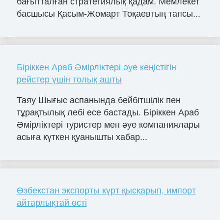
бағытталған стратегиялық қадам. Мемлекет
басшысы Қасым-Жомарт Тоқаевтың тапсы...
Біріккен Араб Әмірліктері әуе кеңістігін
рейстер үшін толық ашты
Таяу Шығыс аспанында бейбітшілік пен
тұрақтылық лебі есе бастады. Біріккен Араб
Әмірліктері туристер мен әуе компаниялары
асыға күткен қуанышты хабар...
Өзбекстан экспорты күрт қысқарып, импорт
айтарлықтай өсті