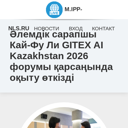
M.IPP-
NLS.RU
НОВОСТИ
ВХОД
КОНТАКТ
Әлемдік сарапшы
Кай-Фу Ли GITEX AI
Kazakhstan 2026
форумы қарсаңында
оқыту өткізді