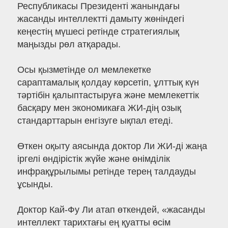
Республикасы Президенті жанындағы
жасанды интеллектті дамыту жөніндегі
кеңестің мүшесі ретінде стратегиялық
маңызды рөл атқарады.
Осы қызметінде ол мемлекетке
сараптамалық қолдау көрсетіп, ұлттық күн
тәртібін қалыптастыруға және мемлекеттік
басқару мен экономикаға ЖИ-дің озық
стандарттарын енгізуге ықпал етеді.
Өткен оқыту аясында доктор Ли ЖИ-ді жаңа
іргелі өндірістік жүйе және өнімділік
инфрақұрылымы ретінде терең талдауды
ұсынды.
Доктор Кай-Фу Ли атап өткендей, «жасанды
интеллект тарихтағы ең қуатты өсім