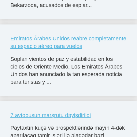
Bekarzoda, acusados de espiar...
Emiratos Árabes Unidos reabre completamente
su espacio aéreo para vuelos
Soplan vientos de paz y estabilidad en los
cielos de Oriente Medio. Los Emiratos Árabes
Unidos han anunciado la tan esperada noticia
para turistas y ...
7 avtobusun marşrutu dəyişdirildi
Paytaxtın küçə və prospektlərində mayın 4-dək
aparılacaq təmir işləri ilə əlaqədar bəzi