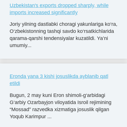
Uzbekistan's exports dropped sharply, while
imports increased significantly
Joriy yilning dastlabki choragi yakunlariga ko‘ra,
O‘zbekistonning tashqi savdo ko‘rsatkichlarida
qarama-qarshi tendensiyalar kuzatildi. Ya’ni
umumiy...
Eronda yana 3 kishi josuslikda ayblanib qatl
etildi
Bugun, 2 may kuni Eron shimoli-g‘arbidagi
G‘arbiy Ozarbayjon viloyatida Isroil rejimining
“Mossad” razvedka xizmatiga josuslik qilgan
Yoqub Karimpur ...