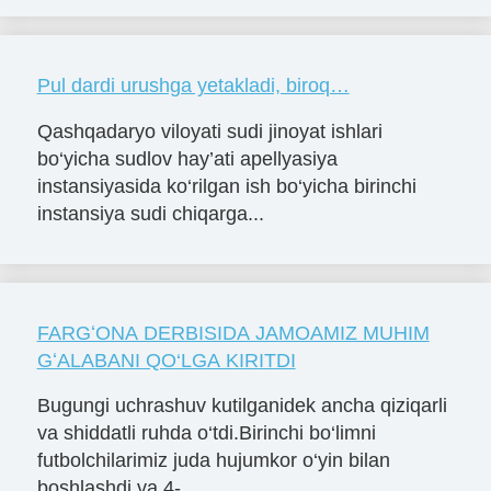
Pul dardi urushga yetakladi, biroq…
Qashqadaryo viloyati sudi jinoyat ishlari
bo‘yicha sudlov hay’ati apellyasiya
instansiyasida ko‘rilgan ish bo‘yicha birinchi
instansiya sudi chiqarga...
FARGʻONA DERBISIDA JAMOAMIZ MUHIM
GʻALABANI QO‘LGA KIRITDI
Bugungi uchrashuv kutilganidek ancha qiziqarli
va shiddatli ruhda o‘tdi.Birinchi bo‘limni
futbolchilarimiz juda hujumkor o‘yin bilan
boshlashdi va 4-...