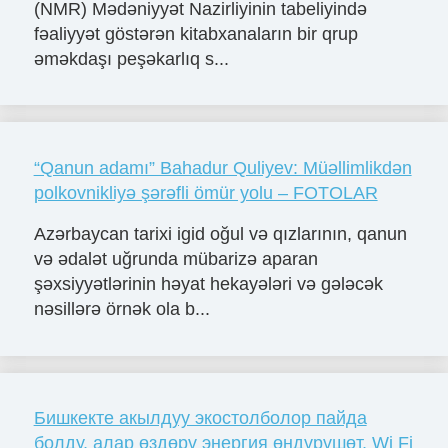
(NMR) Mədəniyyət Nazirliyinin tabeliyində
fəaliyyət göstərən kitabxanaların bir qrup
əməkdaşı peşəkarlıq s...
“Qanun adamı” Bahadur Quliyev: Müəllimlikdən
polkovnikliyə şərəfli ömür yolu – FOTOLAR
Azərbaycan tarixi igid oğul və qızlarının, qanun
və ədalət uğrunda mübarizə aparan
şəxsiyyətlərinin həyat hekayələri və gələcək
nəsillərə örnək ola b...
Бишкекте акылдуу экостолболор пайда
болду, алар өздөрү энергия өндүрүшөт, Wi Fi