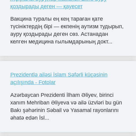
қоздырады деген — қауесет
Вакцина туралы ең кең тараған қате
түсініктердің бірі — екпенің аутизм тудырып,
ауру қоздырады деген сөз. Астанадан
келген медицина ғылымдарының докт...
Prezidentlə ailəsi İslam Səfərli küçəsinin
açılışında - Fotolar
Azərbaycan Prezidenti İlham Əliyev, birinci
xanım Mehriban Əliyeva və ailə üzvləri bu gün
Bakı şəhərinin Səbail və Yasamal rayonlarını
əhatə edən İsl...