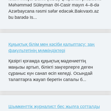
Məhəmməd Süleyman Əl-Casir mayın 4–8-də
Azərbaycana rəsmi səfər edəcək.Bakıvaxtı.az
bu barədə Is...
Құқықтық білім мен кәсіби қалыптасу: заң
факультетінің мүмкіндіктері
Қазіргі қоғамда құқықтық мәдениеттің
маңызы артып, білікті заңгерлерге деген
сұраныс күн санап өсіп келеді. Осындай
талаптарға жауап беретін сапалы б...
Шымкенттік журналист бес жылға сотталды