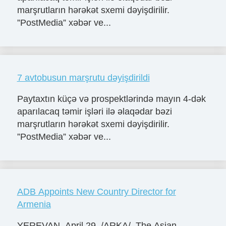
marşrutların hərəkət sxemi dəyişdirilir.
”PostMedia” xəbər ve...
7 avtobusun marşrutu dəyişdirildi
Paytaxtın küçə və prospektlərində mayın 4-dək
aparılacaq təmir işləri ilə əlaqədar bəzi
marşrutların hərəkət sxemi dəyişdirilir.
”PostMedia” xəbər ve...
ADB Appoints New Country Director for
Armenia
YEREVAN, April 29. /ARKA/. The Asian