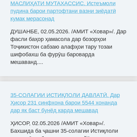
МАСЛИҲАТИ МУТАХАССИС. Истеъмоли
пудина барои партофтани вазни зиёдатӣ
кумак мерасонад
ДУШАНБЕ, 02.05.2026. /АМИТ «Ховар»/. Дар
фасли баҳор ҳамасола дар бозорҳои
Тоҷикистон сабзаю алафҳои тару тозаи
шифобахш ба фурӯш бароварда
мешаванд....
35-СОЛАГИИ ИСТИҚЛОЛИ ДАВЛАТӢ. Дар
Ҳисор 231 синфхона барои 5544 хонанда
дар як баст бунёд карда мешавад
ҲИСОР, 02.05.2026 /АМИТ «Ховар»/.
Бахшида ба ҷашни 35-солагии Истиқлоли