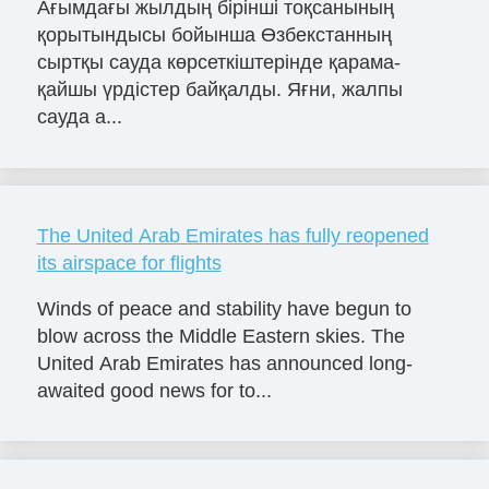
Ағымдағы жылдың бірінші тоқсанының
қорытындысы бойынша Өзбекстанның
сыртқы сауда көрсеткіштерінде қарама-
қайшы үрдістер байқалды. Яғни, жалпы
сауда а...
The United Arab Emirates has fully reopened
its airspace for flights
Winds of peace and stability have begun to
blow across the Middle Eastern skies. The
United Arab Emirates has announced long-
awaited good news for to...