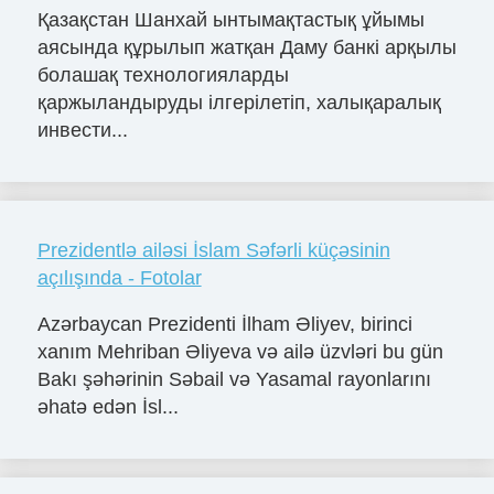
Қазақстан Шанхай ынтымақтастық ұйымы
аясында құрылып жатқан Даму банкі арқылы
болашақ технологияларды
қаржыландыруды ілгерілетіп, халықаралық
инвести...
Prezidentlə ailəsi İslam Səfərli küçəsinin
açılışında - Fotolar
Azərbaycan Prezidenti İlham Əliyev, birinci
xanım Mehriban Əliyeva və ailə üzvləri bu gün
Bakı şəhərinin Səbail və Yasamal rayonlarını
əhatə edən İsl...