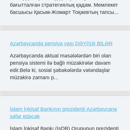
бағытталған стратегиялық қадам. Мемлекет
басшысы Қасым-Жомарт Тоқаевтың тапсы...
Azərbaycanda pensiya yaşı DƏYİŞƏ BİLƏR
Azərbaycanda aktual məsələlərdən biri olan
pensiya sistemi ilə bağlı müzakirələr davam
edir.Belə ki, sosial şəbəkələrdə vətəndaşlar
müzakirə zamanı p...
İslam İnkişaf Bankının prezidenti Azərbaycana
səfər edəcək
İslam İnkişaf Bankı (IsDB) Qrupunun prezidenti