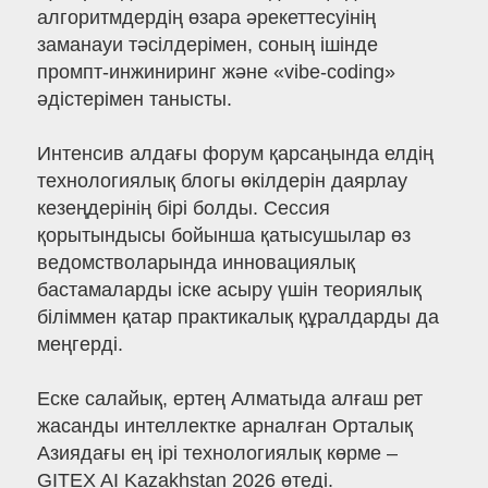
алгоритмдердің өзара әрекеттесуінің
заманауи тәсілдерімен, соның ішінде
промпт-инжиниринг және «vibe-coding»
әдістерімен танысты.
Интенсив алдағы форум қарсаңында елдің
технологиялық блогы өкілдерін даярлау
кезеңдерінің бірі болды. Сессия
қорытындысы бойынша қатысушылар өз
ведомстволарында инновациялық
бастамаларды іске асыру үшін теориялық
біліммен қатар практикалық құралдарды да
меңгерді.
Еске салайық, ертең Алматыда алғаш рет
жасанды интеллектке арналған Орталық
Азиядағы ең ірі технологиялық көрме –
GITEX AI Kazakhstan 2026 өтеді.