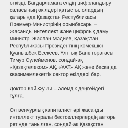
өткізді. Бағдарламаға елдің цифрландыру
саласының өкілдері қатысты, олардың
қатарында Қазақстан Республикасы
Премьер-Министрінің орынбасары –
Жасанды интеллект және цифрлық даму
министрі Жаслан Мәдиев, Қазақстан
Республикасы Президентінің көмекшісі
Қуанышбек Есекеев, Ұлттық Банк төрағасы
Тимур Сүлейменов, сондай-ақ
«Қазақтелеком» АҚ, «ҰАТ» АҚ және басқа да
квазимемлекеттік сектор өкілдері бар.
Доктор Кай-Фу Ли – әлемдік деңгейдегі
тұлға.
Ол венчурлық капиталист әрі жасанды
интеллект туралы бестселлерлердің авторы
ретінде танылған, сондай-ақ Қазақстан