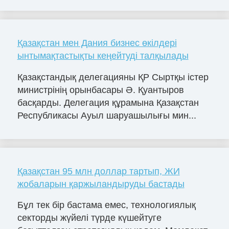
Қазақстан мен Дания бизнес өкілдері
ынтымақтастықты кеңейтуді талқылады
Қазақстандық делегацияны ҚР Сыртқы істер
министрінің орынбасары Ә. Қуантыров
басқарды. Делегация құрамына Қазақстан
Республикасы Ауыл шаруашылығы мин...
Қазақстан 95 млн доллар тартып, ЖИ
жобаларын қаржыландыруды бастады
Бұл тек бір бастама емес, технологиялық
секторды жүйелі түрде күшейтуге