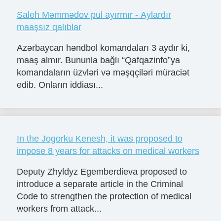
Saleh Məmmədov pul ayırmır - Aylardır
maaşsız qalıblar
Azərbaycan həndbol komandaları 3 aydır ki,
maaş almır. Bununla bağlı “Qafqazinfo”ya
komandaların üzvləri və məşqçiləri müraciət
edib. Onların iddiası...
In the Jogorku Kenesh, it was proposed to
impose 8 years for attacks on medical workers
Deputy Zhyldyz Egemberdieva proposed to
introduce a separate article in the Criminal
Code to strengthen the protection of medical
workers from attack...