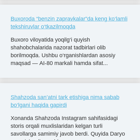
Buxoroda “benzin zapravkalar”da keng ko‘lamli
tekshiruvlar o‘tkazilmoqda
Buxoro viloyatida yoqilg‘i quyish
shahobchalarida nazorat tadbirlari olib
borilmoqda. Ushbu o‘rganishlardan asosiy
maqsad — AI-80 markali hamda sifat...
Shahzoda san’atni tark etishiga nima sabab
bo‘lgani haqida gapirdi
Xonanda Shahzoda Instagram sahifasidagi
storis orqali muxlislaridan kelgan turli
savollarga samimiy javob berdi. Quyida Daryo