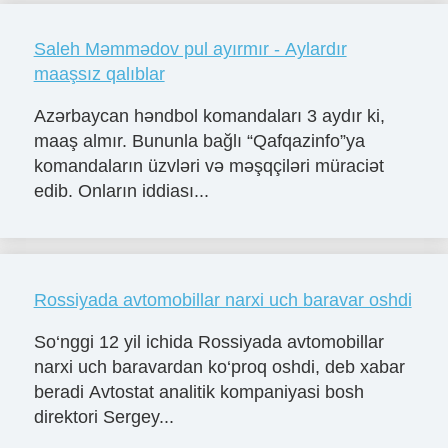
Saleh Məmmədov pul ayırmır - Aylardır
maaşsız qalıblar
Azərbaycan həndbol komandaları 3 aydır ki,
maaş almır. Bununla bağlı “Qafqazinfo”ya
komandaların üzvləri və məşqçiləri müraciət
edib. Onların iddiası...
Rossiyada avtomobillar narxi uch baravar oshdi
So‘nggi 12 yil ichida Rossiyada avtomobillar
narxi uch baravardan ko‘proq oshdi, deb xabar
beradi Avtostat analitik kompaniyasi bosh
direktori Sergey...