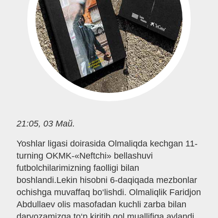
21:05, 03 Май.
Yoshlar ligasi doirasida Olmaliqda kechgan 11-
turning OKMK-«Neftchi» bellashuvi
futbolchilarimizning faolligi bilan
boshlandi.Lekin hisobni 6-daqiqada mezbonlar
ochishga muvaffaq bo‘lishdi. Olmaliqlik Faridjon
Abdullaev olis masofadan kuchli zarba bilan
darvozamizga to‘p kiritib,gol muallifiga aylandi