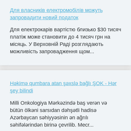
Для власників електромобілів можуть
запровадити новий податок
Для електрокарів вартістю близько $30 тисяч
платіж може становити до 4 тисяч грн на
місяць. У Верховній Раді розглядають
можливість запровадження щом...
Həkimə qumbara atan şəxslə bağlı ŞOK - Hər
şey bilindi
Milli Onkologiya Mərkəzində baş verən və
bütün ölkəni sarsıdan dəhşətli hadisə
Azərbaycan səhiyyəsinin ən ağrılı
səhifələrindən birinə çevrilib. Mecr...