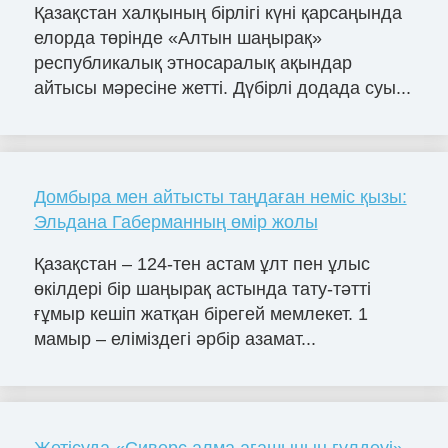
Қазақстан халқының бірлігі күні қарсаңында
елорда төрінде «Алтын шаңырақ»
республикалық этносаралық ақындар
айтысы мәресіне жетті. Дүбірлі додада суы...
Домбыра мен айтысты таңдаған неміс қызы:
Эльдана Габерманның өмір жолы
Қазақстан – 124-тен астам ұлт пен ұлыс
өкілдері бір шаңырақ астында тату-тәтті
ғұмыр кешіп жатқан бірегей мемлекет. 1
мамыр – еліміздегі әрбір азамат...