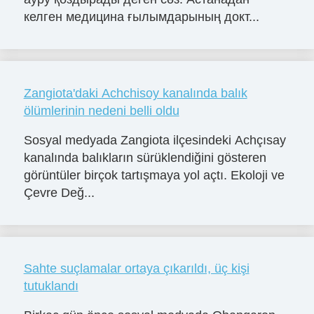
келген медицина ғылымдарының докт...
Zangiota'daki Achchisoy kanalında balık
ölümlerinin nedeni belli oldu
Sosyal medyada Zangiota ilçesindeki Achçısay
kanalında balıkların sürüklendiğini gösteren
görüntüler birçok tartışmaya yol açtı. Ekoloji ve
Çevre Değ...
Sahte suçlamalar ortaya çıkarıldı, üç kişi
tutuklandı