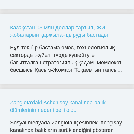
Қазақстан 95 млн доллар тартып, ЖИ
жобаларын қаржыландыруды бастады
Бұл тек бір бастама емес, технологиялық
секторды жүйелі түрде күшейтуге
бағытталған стратегиялық қадам. Мемлекет
басшысы Қасым-Жомарт Тоқаевтың тапсы...
Zangiota'daki Achchisoy kanalında balık
ölümlerinin nedeni belli oldu
Sosyal medyada Zangiota ilçesindeki Achçısay
kanalında balıkların sürüklendiğini gösteren