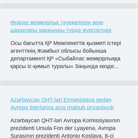
Өңірде жемқорлық тәуекелерін жою
шаралары қарқынды түрде жүргізілуде
Осы бағытта ҚР Мемлекеттік қызметі істері
агенттінің Жамбыл облысы бойынша
департаменті ҚР «Сыбайлас жемқорлыққа
қарсы іс-қимыл туралы» Заңында көзде...
Azərbaycan QHT-ləri Ermənistana gedən
Avropa liderlərinə açıq məktub ünvanlayıb
Azərbaycan QHT-ləri Avropa Komissiyasının
prezidenti Ursula Fon der Lyayenə, Avropa
Şurasının prezidenti Antonio Kostaya, 8-ci