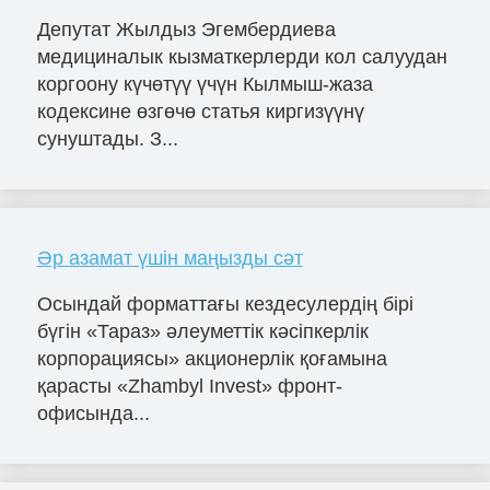
Депутат Жылдыз Эгембердиева
медициналык кызматкерлерди кол салуудан
коргоону күчөтүү үчүн Кылмыш-жаза
кодексине өзгөчө статья киргизүүнү
сунуштады. З...
Әр азамат үшін маңызды сәт
Осындай форматтағы кездесулердің бірі
бүгін «Тараз» әлеуметтік кәсіпкерлік
корпорациясы» акционерлік қоғамына
қарасты «Zhambyl Invest» фронт-
офисында...