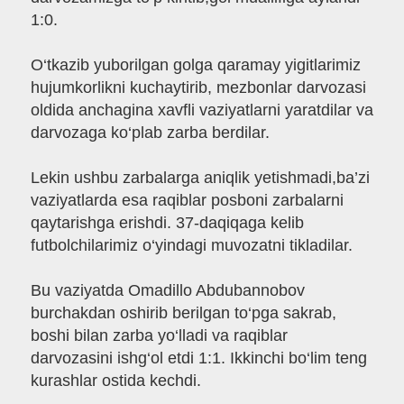
1:0.
O‘tkazib yuborilgan golga qaramay yigitlarimiz
hujumkorlikni kuchaytirib, mezbonlar darvozasi
oldida anchagina xavfli vaziyatlarni yaratdilar va
darvozaga ko‘plab zarba berdilar.
Lekin ushbu zarbalarga aniqlik yetishmadi,ba’zi
vaziyatlarda esa raqiblar posboni zarbalarni
qaytarishga erishdi. 37-daqiqaga kelib
futbolchilarimiz o‘yindagi muvozatni tikladilar.
Bu vaziyatda Omadillo Abdubannobov
burchakdan oshirib berilgan to‘pga sakrab,
boshi bilan zarba yo‘lladi va raqiblar
darvozasini ishg‘ol etdi 1:1. Ikkinchi bo‘lim teng
kurashlar ostida kechdi.