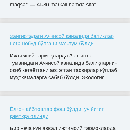
maqsad — AI-80 markali hamda sifat...
Зангиотадаги Аччисой каналида балиқлар
нега нобуд бўлгани маълум бўлди
Ижтимоий тармоқларда Зангиота
туманидаги Аччисой каналида балиқларнинг
оқиб кетаётгани акс этган тасвирлар кўплаб
муҳокамаларга сабаб бўлди. Экология...
Ёлғон айбловлар фош бўлди, уч йигит
қамоққа олинди
Бир неча кун аввал ижтимоий тармоқларда