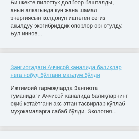
Бишкекте пилоттук долбоор башталды,
анын алкагында күн жана шамал
энергиясын колдонуп иштеген сегиз
акылдуу экогибриддик опорлор орнотулду.
Бул иннов...
Зангиотадаги Аччисой каналида балиқлар
нега нобуд бўлгани маълум бўлди
Ижтимоий тармоқларда Зангиота
туманидаги Аччисой каналида балиқларнинг
оқиб кетаётгани акс этган тасвирлар кўплаб
муҳокамаларга сабаб бўлди. Экология...