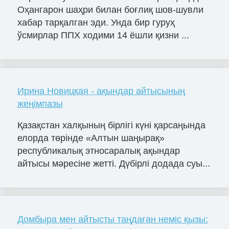
Оҳангарон шаҳри билан боғлиқ шов-шувли
хабар тарқалган эди. Унда бир гуруҳ
ўсмирлар ППХ ходими 14 ёшли қизни ...
Ирина Новицкая - ақындар айтысының
жеңімпазы
Қазақстан халқының бірлігі күні қарсаңында
елорда төрінде «Алтын шаңырақ»
республикалық этносаралық ақындар
айтысы мәресіне жетті. Дүбірлі додада суы...
Домбыра мен айтысты таңдаған неміс қызы: