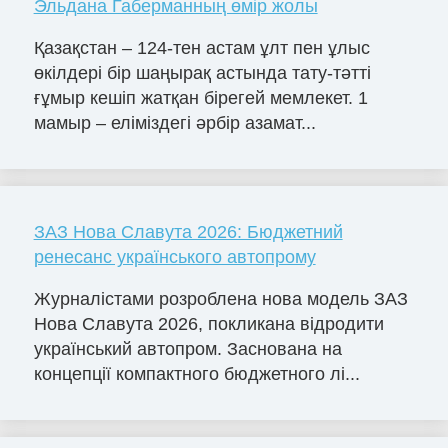
Эльдана Габерманның өмір жолы
Қазақстан – 124-тен астам ұлт пен ұлыс
өкілдері бір шаңырақ астында тату-тәтті
ғұмыр кешіп жатқан бірегей мемлекет. 1
мамыр – еліміздегі әрбір азамат...
ЗАЗ Нова Славута 2026: Бюджетний
ренесанс українського автопрому
Журналістами розроблена нова модель ЗАЗ
Нова Славута 2026, покликана відродити
український автопром. Заснована на
концепції компактного бюджетного лі...