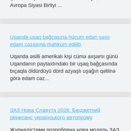
Avropa Siyasi Birliyi ...
Uqanda uşaq bağçasına hücum edən şəxs
edam cəzasına məhkum edilib
Uqanda əsilli amerikalı kişi cümə axşamı günü
Uqandanın paytaxtındakı bir uşaq bağçasında
bıçaqla öldürdüyü dörd azyaşlı uşağın qətlinə
görə edam cəz...
ЗАЗ Нова Славута 2026: Бюджетний
ренесанс українського автопрому
Журналістами розроблена нова модель ЗАЗ