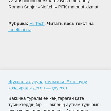
72.Xusniddinbek Akbarov Bosh murabbiy:
Roman Sanjar «Neftchi» PFK matbuot xizmati.
Рубрика:
Hi-Tech
.
Читать весь текст на
fcneftchi.uz
.
Жұқпалы аурулар маманы: Екпе ауру
қоздырады деген — қауесет
Вакцина туралы ең кең тараған қате
түсініктердің бірі — екпенің аутизм тудырып,
ауру қоздырады деген сөз. Астанадан