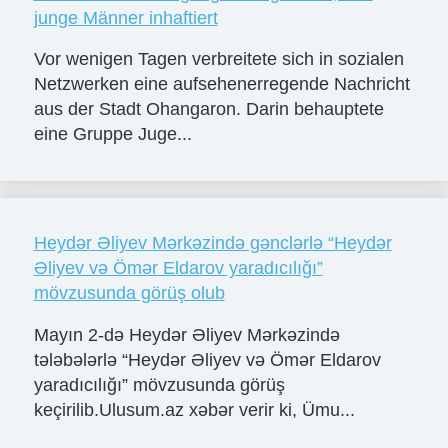
junge Männer inhaftiert
Vor wenigen Tagen verbreitete sich in sozialen
Netzwerken eine aufsehenerregende Nachricht
aus der Stadt Ohangaron. Darin behauptete
eine Gruppe Juge...
Heydər Əliyev Mərkəzində gənclərlə “Heydər
Əliyev və Ömər Eldarov yaradıcılığı”
mövzusunda görüş olub
Mayın 2-də Heydər Əliyev Mərkəzində
tələbələrlə “Heydər Əliyev və Ömər Eldarov
yaradıcılığı” mövzusunda görüş
keçirilib.Ulusum.az xəbər verir ki, Ümu...