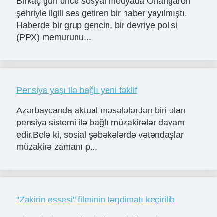
Birkaç gün önce sosyal medyada Ohangaron
şehriyle ilgili ses getiren bir haber yayılmıştı.
Haberde bir grup gencin, bir devriye polisi
(PPX) memurunu...
Pensiya yaşı ilə bağlı yeni təklif
Azərbaycanda aktual məsələlərdən biri olan
pensiya sistemi ilə bağlı müzakirələr davam
edir.Belə ki, sosial şəbəkələrdə vətəndaşlar
müzakirə zamanı p...
"Zakirin essesi" filminin təqdimatı keçirilib