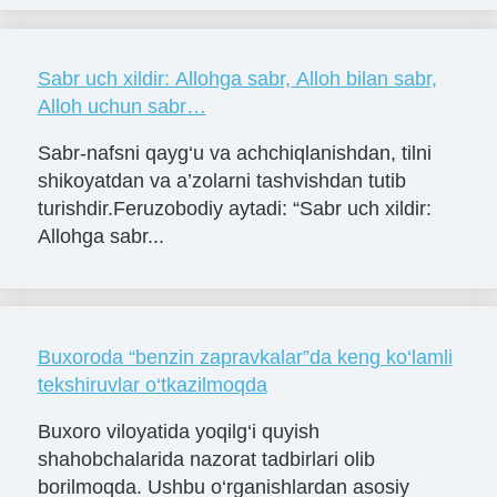
Sabr uch xildir: Allohga sabr, Alloh bilan sabr,
Alloh uchun sabr…
Sabr-nafsni qayg‘u va achchiqlanishdan, tilni
shikoyatdan va a’zolarni tashvishdan tutib
turishdir.Feruzobodiy aytadi: “Sabr uch xildir:
Allohga sabr...
Buxoroda “benzin zapravkalar”da keng ko‘lamli
tekshiruvlar o‘tkazilmoqda
Buxoro viloyatida yoqilg‘i quyish
shahobchalarida nazorat tadbirlari olib
borilmoqda. Ushbu o‘rganishlardan asosiy