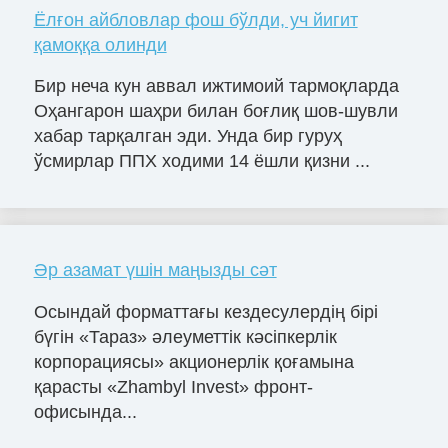
Ёлғон айбловлар фош бўлди, уч йигит
қамоққа олинди
Бир неча кун аввал ижтимоий тармоқларда
Оҳангарон шаҳри билан боғлиқ шов-шувли
хабар тарқалган эди. Унда бир гуруҳ
ўсмирлар ППХ ходими 14 ёшли қизни ...
Әр азамат үшін маңызды сәт
Осындай форматтағы кездесулердің бірі
бүгін «Тараз» әлеуметтік кәсіпкерлік
корпорациясы» акционерлік қоғамына
қарасты «Zhambyl Invest» фронт-
офисында...