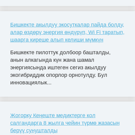
Бишкекте акылдуу экосуткалар пайда болду,
алар өздөрү энергия өндүрүп, Wi Fi таратып,
шаарга киреше алып келиши мүмкүн
Бишкекте пилоттук долбоор башталды,
анын алкагында күн жана шамал
энергиясында иштеген сегиз акылдуу
экогибриддик опорлор орнотулду. Бул
инновациялык...
Жогорку Кеңеште медиктерге кол
салгандарга 8 жылга чейин түрмө жазасын
берүү сунушталды