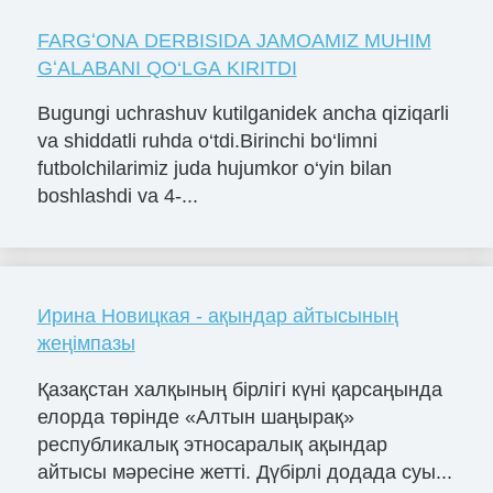
FARGʻONA DERBISIDA JAMOAMIZ MUHIM
GʻALABANI QO‘LGA KIRITDI
Bugungi uchrashuv kutilganidek ancha qiziqarli
va shiddatli ruhda o‘tdi.Birinchi bo‘limni
futbolchilarimiz juda hujumkor o‘yin bilan
boshlashdi va 4-...
Ирина Новицкая - ақындар айтысының
жеңімпазы
Қазақстан халқының бірлігі күні қарсаңында
елорда төрінде «Алтын шаңырақ»
республикалық этносаралық ақындар
айтысы мәресіне жетті. Дүбірлі додада суы...