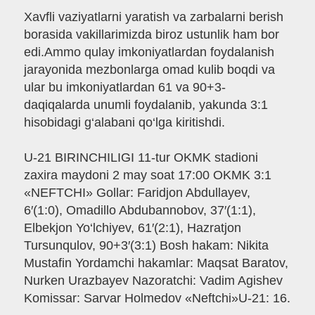
Xavfli vaziyatlarni yaratish va zarbalarni berish
borasida vakillarimizda biroz ustunlik ham bor
edi.Ammo qulay imkoniyatlardan foydalanish
jarayonida mezbonlarga omad kulib boqdi va
ular bu imkoniyatlardan 61 va 90+3-
daqiqalarda unumli foydalanib, yakunda 3:1
hisobidagi g‘alabani qo‘lga kiritishdi.
U-21 BIRINCHILIGI 11-tur OKMK stadioni
zaxira maydoni 2 may soat 17:00 OKMK 3:1
«NEFTCHI» Gollar: Faridjon Abdullayev,
6′(1:0), Omadillo Abdubannobov, 37′(1:1),
Elbekjon Yo‘lchiyev, 61′(2:1), Hazratjon
Tursunqulov, 90+3′(3:1) Bosh hakam: Nikita
Mustafin Yordamchi hakamlar: Maqsat Baratov,
Nurken Urazbayev Nazoratchi: Vadim Agishev
Komissar: Sarvar Holmedov «Neftchi»U-21: 16.