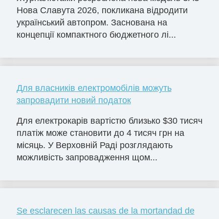
Нова Славута 2026, покликана відродити
український автопром. Заснована на
концепції компактного бюджетного лі...
Для власників електромобілів можуть
запровадити новий податок
Для електрокарів вартістю близько $30 тисяч
платіж може становити до 4 тисяч грн на
місяць. У Верховній Раді розглядають
можливість запровадження щом...
Se esclarecen las causas de la mortandad de