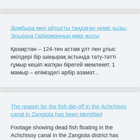
Домбыра мен айтысты таңдаған неміс қызы:
Эльдана Габерманның өмір жолы
Қазақстан – 124-тен астам ұлт пен ұлыс
өкілдері бір шаңырақ астында тату-тәтті
ғұмыр кешіп жатқан бірегей мемлекет. 1
мамыр – еліміздегі әрбір азамат...
The reason for the fish die-off in the Achchisoy
canal in Zangiota has been identified
Footage showing dead fish floating in the
Achchisoy canal in the Zangiota district has