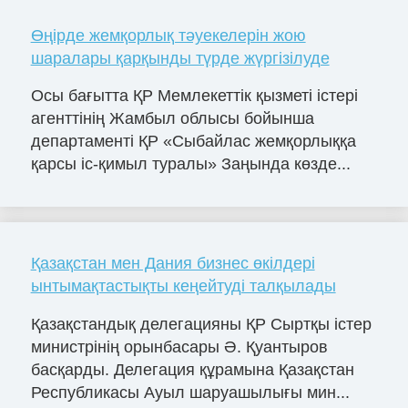
Өңірде жемқорлық тәуекелерін жою
шаралары қарқынды түрде жүргізілуде
Осы бағытта ҚР Мемлекеттік қызметі істері
агенттінің Жамбыл облысы бойынша
департаменті ҚР «Сыбайлас жемқорлыққа
қарсы іс-қимыл туралы» Заңында көзде...
Қазақстан мен Дания бизнес өкілдері
ынтымақтастықты кеңейтуді талқылады
Қазақстандық делегацияны ҚР Сыртқы істер
министрінің орынбасары Ә. Қуантыров
басқарды. Делегация құрамына Қазақстан
Республикасы Ауыл шаруашылығы мин...