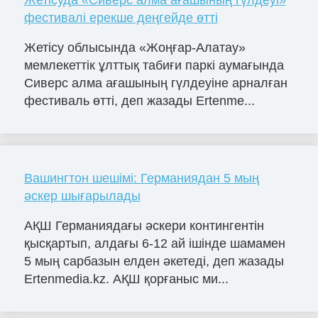
Жетісуда «Сиверс алма ағашының гүлдеуі»
фестивалі ерекше деңгейде өтті
Жетісу облысында «Жоңғар-Алатау»
мемлекеттік ұлттық табиғи паркі аумағында
Сиверс алма ағашының гүлдеуіне арналған
фестиваль өтті, деп жазады Ertenme...
Вашингтон шешімі: Германиядан 5 мың
әскер шығарылады
АҚШ Германиядағы әскери контингентін
қысқартып, алдағы 6-12 ай ішінде шамамен
5 мың сарбазын елден әкетеді, деп жазады
Ertenmedia.kz. АҚШ қорғаныс ми...