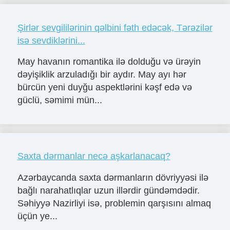
Şirlər sevgililərinin qəlbini fəth edəcək, Tərəzilər
isə sevdiklərini...
May havanın romantika ilə dolduğu və ürəyin
dəyişiklik arzuladığı bir aydır. May ayı hər
bürcün yeni duyğu aspektlərini kəşf edə və
güclü, səmimi mün...
Saxta dərmanlar necə aşkarlanacaq?
Azərbaycanda saxta dərmanların dövriyyəsi ilə
bağlı narahatlıqlar uzun illərdir gündəmdədir.
Səhiyyə Nazirliyi isə, problemin qarşısını almaq
üçün ye...