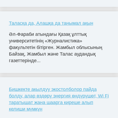
Таласқа да, Алашқа да танымал ақын
Әл-Фараби атындағы Қазақ ұлттық
университетінің «Журналистика»
факультетін бітірген. Жамбыл облысының
Байзақ, Жамбыл және Талас аудандық
газеттерінде...
Бишкекте акылдуу экостолболор пайда
болду, алар өздөрү энергия өндүрүшөт, Wi Fi
таратышат жана шаарга киреше алып
келиши мүмкүн