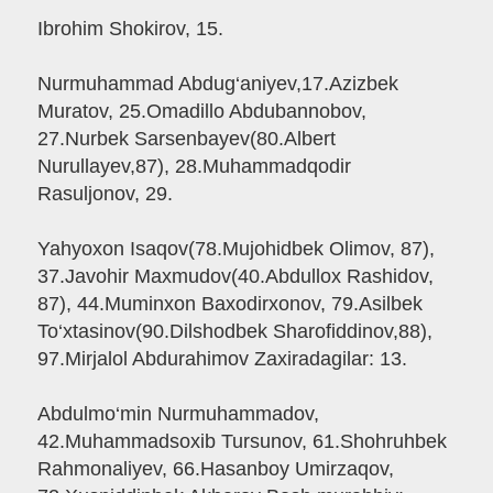
Ibrohim Shokirov, 15.
Nurmuhammad Abdug‘aniyev,17.Azizbek
Muratov, 25.Omadillo Abdubannobov,
27.Nurbek Sarsenbayev(80.Albert
Nurullayev,87), 28.Muhammadqodir
Rasuljonov, 29.
Yahyoxon Isaqov(78.Mujohidbek Olimov, 87),
37.Javohir Maxmudov(40.Abdullox Rashidov,
87), 44.Muminxon Baxodirxonov, 79.Asilbek
To‘xtasinov(90.Dilshodbek Sharofiddinov,88),
97.Mirjalol Abdurahimov Zaxiradagilar: 13.
Abdulmo‘min Nurmuhammadov,
42.Muhammadsoxib Tursunov, 61.Shohruhbek
Rahmonaliyev, 66.Hasanboy Umirzaqov,